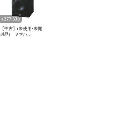
277,530
¥
【中古】(未使用･未開
封品) ヤマハ
YAMAHA パワードモニ
タースピーカー
MSP5STUDIO (1本)
sdt40b8