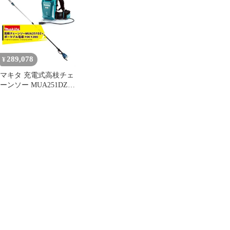
A-61226セット品 最大
の枝まで届く！
MUA251DZ
高さ約5mの枝まで届
く！
289,078
¥
マキタ 充電式高枝チェ
ーンソー MUA251DZ
+PDC1200 ポータブル
充電+36V用アダプタA-
69076セット品 最大高
さ約5mの枝まで届く！