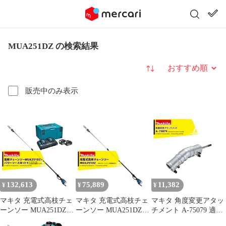
MUA251DZ の検索結果
並び替え
販売中のみ表示
132,613
75,889
11,382
¥
¥
¥
マキタ 充電式高枝チェ
マキタ 充電式高枝チェ
マキタ 角度変更アタッ
ーンソー MUA251DZ
ーンソー MUA251DZ
チメント A-75079 適合
+パワーソースキット
本体のみ 最大高さ約5m
機種MUA002GZ /