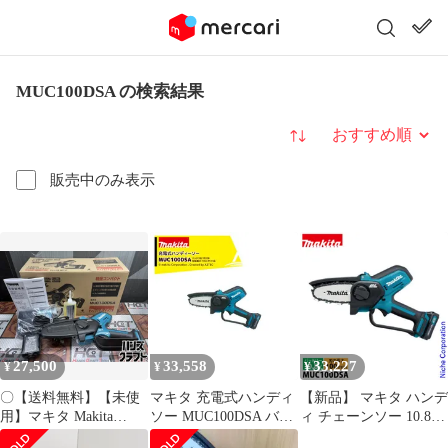
MUC100DSA の検索結果
並び替え
販売中のみ表示
27,500
33,558
33,227
¥
¥
¥
〇【送料無料】【未使
マキタ 充電式ハンディ
【新品】 マキタ ハンデ
用】マキタ Makita
ソー MUC100DSA バッ
ィ チェーンソー 10.8V
MUC100DSA 100mm充
テリBL1020B×1本・充
充電式ハンディソー