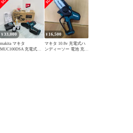
電式ハンディソー バッ
電器DC10SA付 10,8V
100mm バッテリー・充
テリ×1・充電器付き
ハンディーチェンソー
電器付き makita
【ハンズクラフト佐
MUC100DSA 電動 ミニ
賀】【中古】
小型 ハンディチェーン
ソー 純正品
33,000
16,500
¥
¥
makita マキタ
マキタ 10.8v 充電式ハ
MUC100DSA 充電式ハ
ンディーソー 電池 充電
ンディソー バッテリー
器付 純正
2個