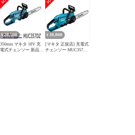
ブラシレス 切断機 園芸
52E 本体のみ
ガイドバー350mm
makita
MUC357DZ バッテリ
MUC357DZ 本体のみ
ー・充電器別売り チェ
バッテリ・充電器別売
ーンソー 純正
20,500
30,800
¥
¥
350mm マキタ 18V 充
[マキタ 正規店] 充電式
電式チェンソー 新品未
チェンソー MUC357DZ
使用品 Makita
18V リチウムイオンバ
ッテリ 【バッテリ・充
電器別売】 makita DIY
充電式 コードレス バッ
テリー 工具 電動 電動
工具 プロ リフォーム
チェーンソー 掃除