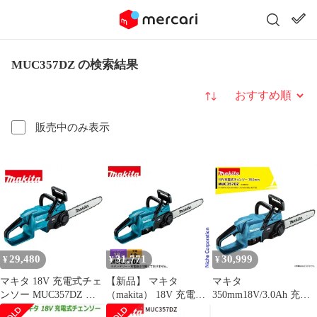
MUC357DZ の検索結果
並び替え
販売中のみ表示
29,480
31,771
30,999
¥
¥
¥
マキタ 18V 充電式チェ
【新品】 マキタ
マキタ
ンソー MUC357DZ 青
（makita） 18V 充電式
350mm18V/3.0Ah 充電
本体のみ 350mm 90PX
チェンソー 35cm 90PX-
式チェンソー 90PX仕様