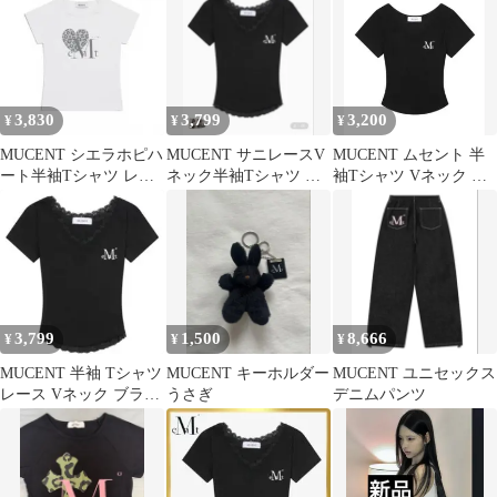
3,830
3,799
3,200
¥
¥
¥
MUCENT シエラホピハ
MUCENT サニレースV
MUCENT ムセント 半
ート半袖Tシャツ レオ
ネック半袖Tシャツ ブ
袖Tシャツ Vネック ブ
パード XS 新品
ラック
ラック 韓国 ロゴT y2k
3,799
1,500
8,666
¥
¥
¥
MUCENT 半袖 Tシャツ
MUCENT キーホルダー
MUCENT ユニセックス
レース Vネック ブラッ
うさぎ
デニムパンツ
ク 正規品 新品 タグ付
き