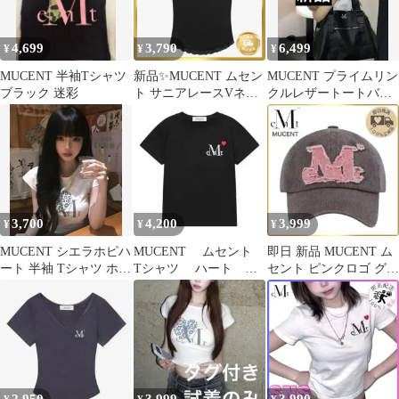
4,699
3,790
6,499
¥
¥
¥
MUCENT 半袖Tシャツ
新品✨MUCENT ムセン
MUCENT プライムリン
ブラック 迷彩
ト サニアレースVネッ
クルレザートートバッ
ク半袖Tシャツ ブラ
グ 新品
ック
3,700
4,200
3,999
¥
¥
¥
MUCENT シエラホピハ
MUCENT ムセント
即日 新品 MUCENT ム
ート 半袖 Tシャツ ホワ
Tシャツ ハート ブ
セント ピンクロゴ グレ
イトブラウン
ラック 半袖 トップ
ー キャップ 帽子 アイ
ス 黒
ドル