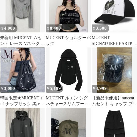
4,000
8,400
3,500
¥
¥
¥
未着用 MUCENT ムセ
MUCENT ショルダーバ
MUCENT
ント レース Vネック 長
ッグ
SIGNATUREHEARTPAT
袖 Tシャツ グレー
CHBALLCAP
3,080
5,199
4,999
¥
¥
¥
韓国限定★MUCENT ロ
MUCENT ルエン シグ
【新品未使用】mucent
ゴ ナップサック 黒 eMt
ネチャースリムフード
ムセント キャップ ブラ
バッグ ムセント
パーカー
ック タグ付き