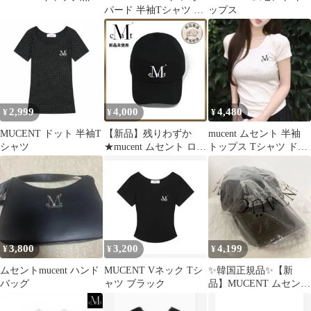
パード 半袖Tシャツ ホ
ップス
ワイト 正規品 新品 タ
グ付き
2,999
4,000
4,480
¥
¥
¥
MUCENT ドット 半袖T
【新品】残りわずか
mucent ムセント 半袖
シャツ
★mucent ムセント ロゴ
トップス Tシャツ ドッ
キャップ ブラック
ト
3,800
3,200
4,199
¥
¥
¥
ムセントmucent ハンド
MUCENT Vネック Tシ
✨韓国正規品✨【新
バッグ
ャツ ブラック
品】MUCENT ムセント
グレー ロゴ キャップ
帽子