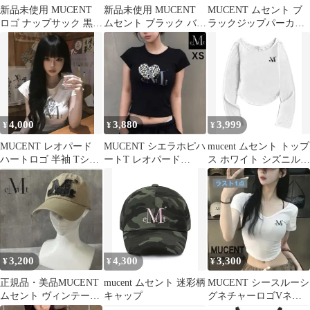
新品未使用 MUCENT
新品未使用 MUCENT
MUCENT ムセント ブ
ロゴ ナップサック 黒
ムセント ブラック バッ
ラックジップパーカー
韓国限定 eMt バッグ
クパック リュック 韓国
ムシンサ
限定
4,000
3,880
3,999
¥
¥
¥
MUCENT レオパード
MUCENT シエラホピハ
mucent ムセント トップ
ハートロゴ 半袖 Tシャ
ートT レオパード
ス ホワイト シズニルッ
ツ ホワイトグレー
BLACK XS 新品
ク
3,200
4,300
3,300
¥
¥
¥
正規品・美品MUCENT
mucent ムセント 迷彩柄
MUCENT シースルーシ
ムセント ヴィンテージ
キャップ
グネチャーロゴVネッ
アップリケ キャップ ベ
ククロップ半袖