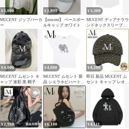
5,000
2,899
3,300
¥
¥
¥
MUCENT ジップパーカ
【mucent】 ベースボー
MUCENT ディアナラウ
ー
ルキャップ ホワイト
ンドネックスリーブレ
スナシ
4,000
4,080
4,200
¥
¥
¥
MUCENT ムセント キ
MUCENT ムセント 新
即日 新品 MUCENT ム
ャップ 迷彩 黒 帽子
品 シエラホピハート半
セント キャップ レオパ
袖Tシャツ レオパード
ード キャップ 帽子 カ
柄 韓国
ーキ
2,980
6,100
4,111
¥
¥
¥