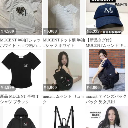
半袖Tシャツ
4,500
6,000
3,999
¥
¥
¥
MUCENT 半袖Tシャツ
MUCENTドット柄 半袖
【新品タグ付】
ホワイト ヒョウ柄ハー
Tシャツ ホワイト
MUCENTムセント キャ
トロゴ
ップ/帽子 デニム 韓国
3,999
6,000
6,800
¥
¥
¥
新品 MUCENT 半袖 T
mucent ムセント リュッ
mucent ティンズバック
シャツ ブラック
ク
パック 男女共用