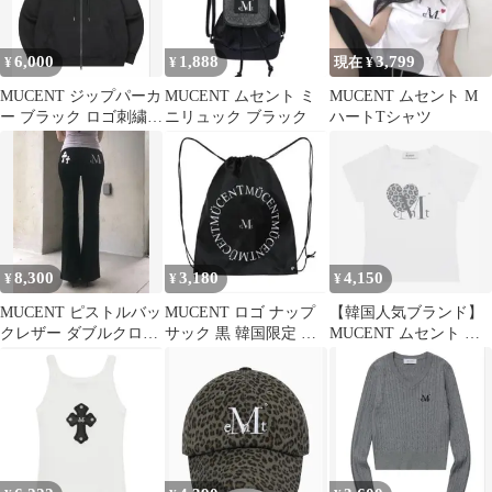
6,000
1,888
3,799
¥
¥
現在 ¥
MUCENT ジップパーカ
MUCENT ムセント ミ
MUCENT ムセント M
ー ブラック ロゴ刺繍
ニリュック ブラック
ハートTシャツ
ジップアップ
8,300
3,180
4,150
¥
¥
¥
MUCENT ピストルバッ
MUCENT ロゴ ナップ
【韓国人気ブランド】
クレザー ダブルクロス
サック 黒 韓国限定 ブ
MUCENT ムセント 半
ブーツカットコットン
ラック ムセント 男女
袖Tシャツ レオパード
パンツ
兼用
柄 XS