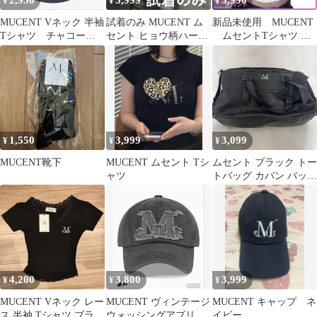
2,950
3,999
3,990
¥
¥
¥
MUCENT Vネック 半袖
試着のみ MUCENT ム
新品未使用 MUCENT
Tシャツ チャコール
セント ヒョウ柄ハート
ムセントTシャツ ホ
グレー
Tシャツ ホワイト XS
ワイト 半袖
1,550
3,999
3,099
¥
¥
¥
MUCENT靴下
MUCENT ムセント Tシ
ムセント ブラック トー
ャツ
トバッグ カバン バッグ
通学 MUCENT
4,200
3,800
3,999
¥
¥
¥
MUCENT Vネック レー
MUCENT ヴィンテージ
MUCENT キャップ ネ
ス 半袖 Tシャツ ブラッ
ウォッシングアプリケ
イビー