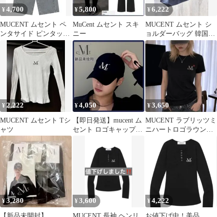
4,700
5,800
6,222
¥
¥
¥
MUCENT ムセント ペ
MuCent ムセント スキ
MUCENT ムセント シ
ンタサイド ピンタック
ニー
ョルダーバッグ 韓国ブ
ワイド デニムパンツ 韓
ランド ブラック
国
2,222
4,050
3,650
¥
¥
¥
MUCENT ムセント Tシ
【即日発送】mucent ム
MUCENT ラブリッツミ
ャツ
セント ロゴキャップ
ニハートロゴラウンド
ブラック
ネッククロップ半袖T
シャツ 黒
3,280
3,600
4,222
¥
¥
¥
【新品未開封】
MUCENT 長袖 ヘンリ
お値下げ中！美品