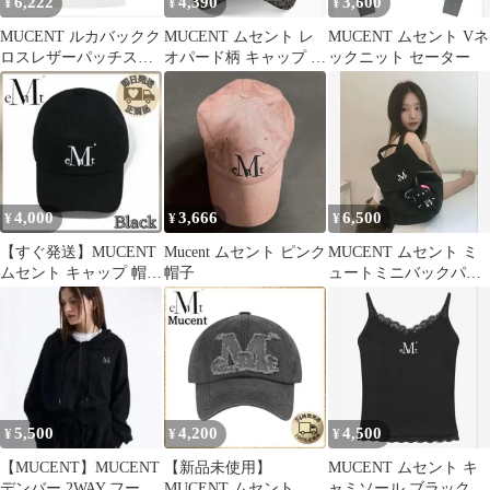
6,222
4,390
3,600
¥
¥
¥
MUCENT ルカバックク
MUCENT ムセント レ
MUCENT ムセント Vネ
ロスレザーパッチスリ
オパード柄 キャップ 帽
ックニット セーター
ーブレスナシ
子 ヒョウ柄 韓国 y2k
4,000
3,666
6,500
¥
¥
¥
【すぐ発送】MUCENT
Mucent ムセント ピンク
MUCENT ムセント ミ
ムセント キャップ 帽子
帽子
ュートミニバックパッ
ミューセント 着用アイ
ク
ドル
5,500
4,200
4,500
¥
¥
¥
【MUCENT】MUCENT
【新品未使用】
MUCENT ムセント キ
デンバー 2WAY フード
MUCENT ムセント グ
ャミソール ブラック