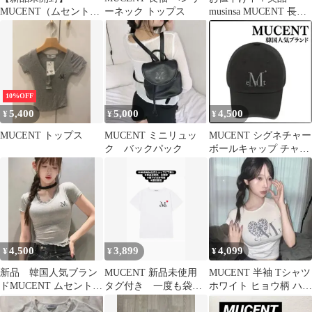
MUCENT（ムセント）
ーネック トップス
musinsa MUCENT 長袖
メインロゴ ソックス 3
ブラック
足セット
10%OFF
5,400
5,000
4,500
¥
¥
¥
MUCENT トップス
MUCENT ミニリュッ
MUCENT シグネチャー
ク バックパック
ボールキャップ チャコ
ール
4,500
3,899
4,099
¥
¥
¥
新品 韓国人気ブラン
MUCENT 新品未使用
MUCENT 半袖 Tシャツ
ドMUCENT ムセント
タグ付き 一度も袋か
ホワイト ヒョウ柄 ハー
サニアレースVネック
ら開封なし
ト ムセント 未開封