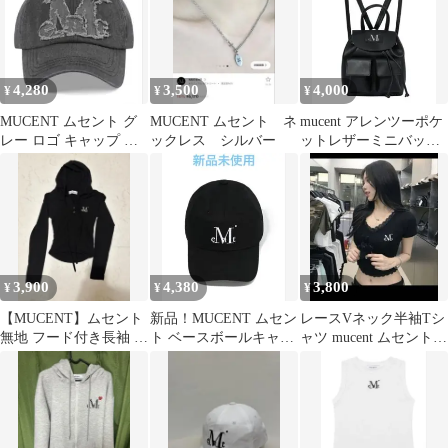
4,280
3,500
4,000
¥
¥
¥
MUCENT ムセント グ
MUCENT ムセント ネ
mucent アレンツーポケ
レー ロゴ キャップ 帽
ックレス シルバー
ットレザーミニバック
子 新品
パック
3,900
4,380
3,800
¥
¥
¥
【MUCENT】ムセント
新品！MUCENT ムセン
レースVネック半袖Tシ
無地 フード付き長袖 T
ト ベースボールキャッ
ャツ mucent ムセント
シャツ・カットソー
プ ブラック
musinsa nugu
ブラック