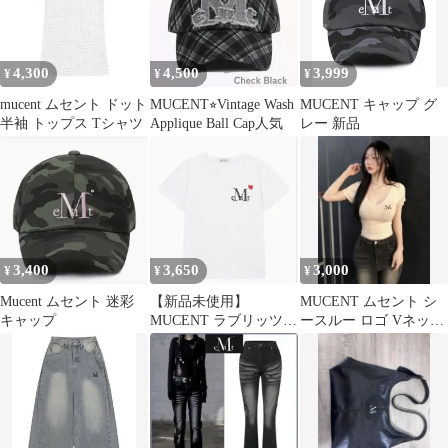
4,300
4,500
3,999
¥
¥
¥
mucent ムセント ドット
MUCENT⭐︎Vintage Wash
MUCENT キャップ グ
半袖 トップス Tシャツ
Applique Ball Cap人気
レー 新品
3,400
3,650
3,000
¥
¥
¥
Mucent ムセント 迷彩
【新品未使用】
MUCENT ムセント シ
キャップ
MUCENT ラブリッツミ
ースルー ロゴ Vネック
ニハートロゴTシャツ
クロップ Tシャツ
ホワイト