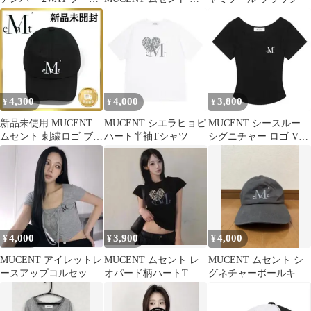
ジップアップ
レー ロゴ キャップ 帽
子
4,300
4,000
3,800
¥
¥
¥
新品未使用 MUCENT
MUCENT シエラヒョピ
MUCENT シースルー
ムセント 刺繍ロゴ ブラ
ハート半袖Tシャツ
シグニチャー ロゴ Vネ
ック キャップ
ック グロップ 半袖 Tee
4,000
3,900
4,000
¥
¥
¥
MUCENT アイレットレ
MUCENT ムセント レ
MUCENT ムセント シ
ースアップコルセット
オパード柄ハートTシ
グネチャーボールキャ
半袖Tシャツ
ャツ XSタグ付き
ップ チャコール 韓国
男女兼用