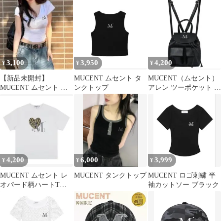
ージュ
3,100
3,950
4,200
¥
¥
¥
【新品未開封】
MUCENT ムセント タ
MUCENT（ムセント）
MUCENT ムセント ロ
ンクトップ
アレン ツーポケット レ
ゴ クロップ 半袖 Tシャ
ザー ミニバックパック
ツ
リュック
4,200
6,000
3,999
¥
¥
¥
MUCENT ムセント レ
MUCENT タンクトップ
MUCENT ロゴ刺繍 半
オパード柄ハートTシ
袖カットソー ブラック
ャツ 男女兼用