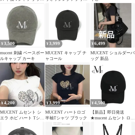
ク
ボールキャップ
3,500
3,999
6,499
¥
¥
¥
mucent 刺繍 ベースボー
MUCENT キャップ チ
MUCENT ショルダーバ
ルキャップ カーキ
ャコール
ッグ 新品
4,200
3,999
4,500
¥
¥
¥
MUCENT ムセント シ
MUCENT ハートロゴ
【新品】即日発送
エラ ホピ ハート Tシャ
半袖Tシャツ ブラック
★mucent ムセント ロゴ
ツ レオパード柄 タグ付
キャップ ブラック
き