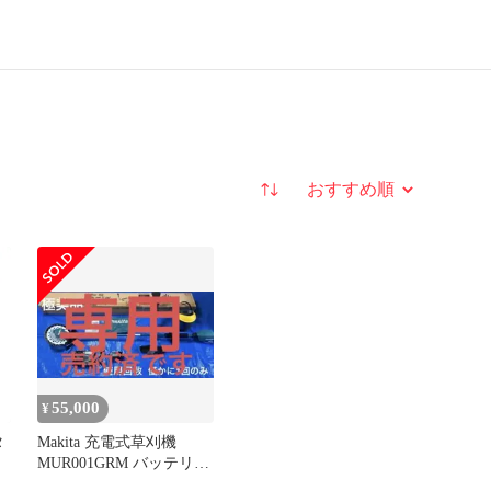
並び替え
55,000
¥
タ
Makita 充電式草刈機
MUR001GRM バッテリ
ー 充電器セット