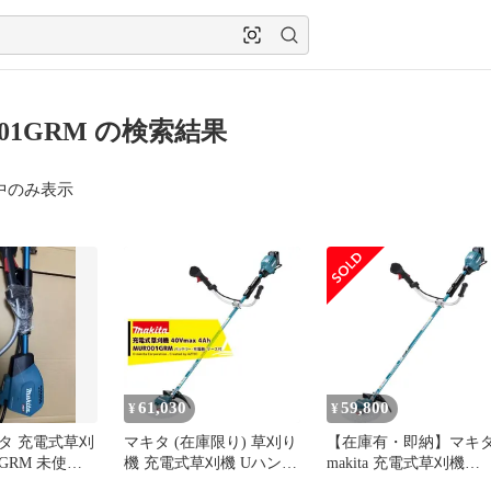
001GRM の検索結果
中のみ表示
61,030
59,800
¥
¥
マキタ 充電式草刈
マキタ (在庫限り) 草刈り
【在庫有・即納】マキ
1GRM 未使用
機 充電式草刈機 Uハンド
makita 充電式草刈機
ル 40Vmax 4.0Ah
40Vmax 4Ah バッテリ・