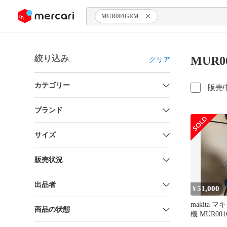
ンツにスキップ
MUR001GRM
絞り込み
MUR
クリア
カテゴリー
販売
ブランド
サイズ
販売状況
出品者
51,000
¥
makita 
商品の状態
機 MUR00
品