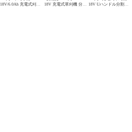
18V/6.0Ah 充電式刈払
18V 充電式草刈機 分割
18V Uハンドル分割棹
機 Uハンドル 分割棹 バ
棹 Uハンドル バッテリ
MUR191UDRG
ッテリBL1860B・充電
ー ・充電器付き
器DC18RF付
MUR191UDRG 草刈り
MUR191UDRG
機 草刈機 刈払機 電動
純正