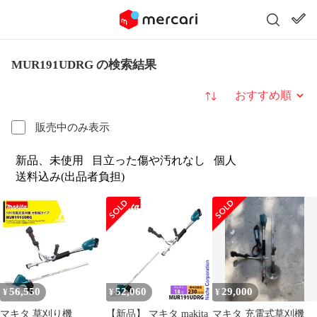
MUR191UDRG の検索結果
並び替え
販売中のみ表示
新品、未使用
目立った傷や汚れなし
個人
送料込み(出品者負担)
56,550
52,060
29,000
¥
¥
¥
マキタ 草刈り機
【新品】 マキタ makita
マキタ 充電式草刈機