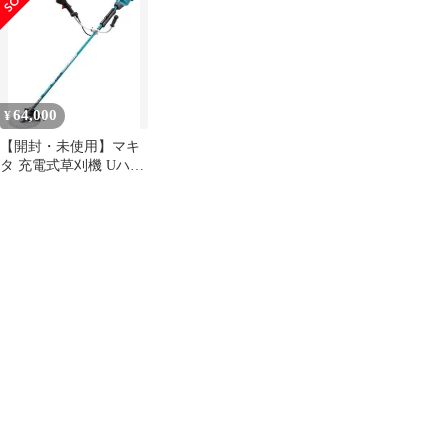
ル
MUR369UDG2 刈払機
Uハンドル バッテリ・
草刈り機 バッテリー 充
充電器付 マキタ 草刈機
電器付き 18V 純正
64,000
¥
【開封・未使用】マキ
タ 充電式草刈機 Uハン
ドル 草刈り
MUR369UDG2