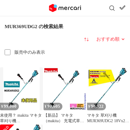
MUR369UDG2 の検索結果
並び替え
販売中のみ表示
99,000
90,605
90,922
¥
¥
¥
未使用？ makita マキタ
【新品】 マキタ
マキタ 草刈り機
草刈り機
（makita） 充電式草刈
MUR369UDG2 18Vx2
MUR369UDG2 Uハンド
機 Uハンドル
36V/6.0Ah充電式草刈機