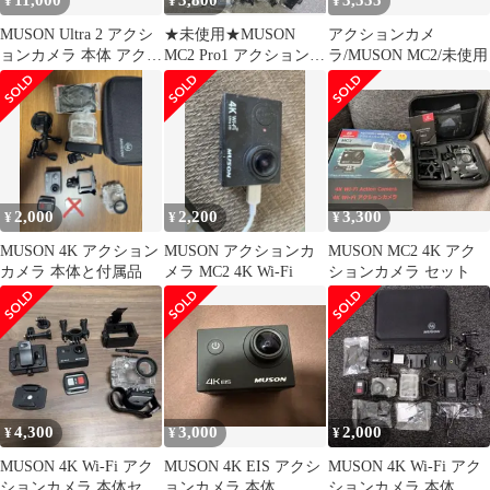
11,000
3,800
3,555
¥
¥
¥
MUSON Ultra 2 アクシ
★未使用★MUSON
アクションカメ
ョンカメラ 本体 アクセ
MC2 Pro1 アクションカ
ラ/MUSON MC2/未使用
サリーセット
メラ 防水 WiFi
2,000
2,200
3,300
¥
¥
¥
MUSON 4K アクション
MUSON アクションカ
MUSON MC2 4K アク
カメラ 本体と付属品
メラ MC2 4K Wi-Fi
ションカメラ セット
4,300
3,000
2,000
¥
¥
¥
MUSON 4K Wi-Fi アク
MUSON 4K EIS アクシ
MUSON 4K Wi-Fi アク
ションカメラ 本体セッ
ョンカメラ 本体
ションカメラ 本体