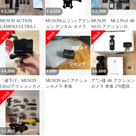
3,500
4,950
2,599
¥
¥
¥
MUSON ACTION
MUSON(ムソン) アクシ
MUSON MC2 Pro1 4K
CAMERA ULTRA 1
ョン デジタル カメラ
Wi-Fi アクションカメ
セット品
Pro3 4K EIS ブラック
ラ 本体セット
家電/025
4,800
880
6,600
¥
¥
¥
「値下げ」MUSON
MUSON mc2 アクショ
ア*ン様 4K アクション
Ultra1アクションカメラ
ンカメラ 本体
カメラ 本体 270度回転
本体
レンズ 防水30M メモリ
ー
1,000
¥