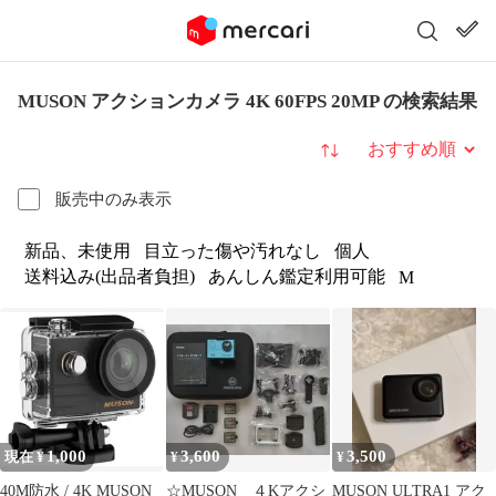
MUSON アクションカメラ 4K 60FPS 20MP の検索結果
並び替え
販売中のみ表示
新品、未使用
目立った傷や汚れなし
個人
送料込み(出品者負担)
あんしん鑑定利用可能
M
1,000
3,600
3,500
現在 ¥
¥
¥
40M防水 / 4K MUSON
☆MUSON ４Kアクシ
MUSON ULTRA1 アク