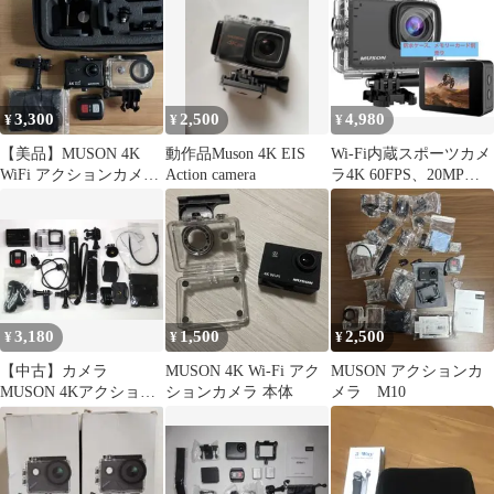
3,300
2,500
4,980
¥
¥
¥
【美品】MUSON 4K
動作品Muson 4K EIS
Wi-Fi内蔵スポーツカメ
WiFi アクションカメラ
Action camera
ラ4K 60FPS、20MP、6
本体、備品セット
軸170度魚眼レンズ
3,180
1,500
2,500
¥
¥
¥
【中古】カメラ
MUSON 4K Wi-Fi アク
MUSON アクションカ
MUSON 4Kアクション
ションカメラ 本体
メラ M10
カメラ Pro3(状態：各付
属品欠品※詳細は商品
説明を御覧下さい)