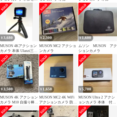
ト
3,680
2,300
1,600
¥
¥
¥
MUSON 4Kアクション
MUSON MC2 アクショ
ムソン MUSON アク
カメラ 本体 Ulanzi三脚
ンカメラ
ションカメラ
セット
3,500
1,650
5,700
¥
¥
¥
MUSON 4K アクション
MUSON MC2 4K WiFi
MUSON Ultra 2 アクシ
カメラ M10 自撮り棒付
アクションカメラ 防水
ョンカメラ 本体 付属
き
ケース付 ジャンク
品あり