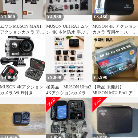
1,000
4,980
3,480
¥
¥
¥
ムソンMUSON MAX1
MUSON ULTRA1 ムソ
MUSON 4K アクション
アクションカメラ アク
ン 4K 本体防水 手ぶれ
カメラ 専用ケース 未
セサリー2セット付属品
補正 アクションカメラ
使用パーツ多数
のみ
YouTube
4,800
9,800
5,990
¥
¥
¥
MUSON 4Kアクション
極美品 MUSON Ultra2
【新品 未開封】
カメラ Wi-Fi付き
4Kアクションカメラ
MUSON MC2 Pro1 アク
GoPro
ションカメラ