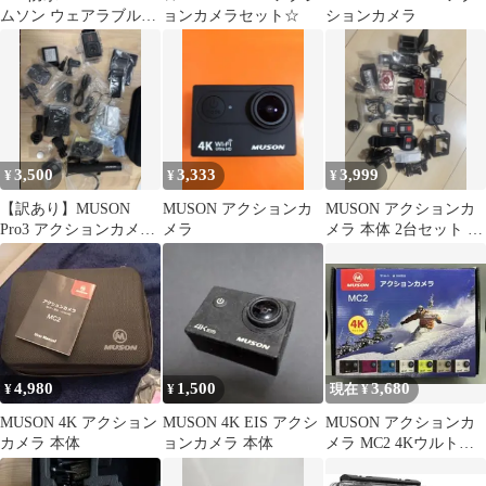
ムソン ウェアラブルカ
ョンカメラセット☆
ションカメラ
メラ アクションカメラ
3,500
3,333
3,999
¥
¥
¥
【訳あり】MUSON
MUSON アクションカ
MUSON アクションカ
Pro3 アクションカメラ
メラ
メラ 本体 2台セット ア
4K EIS
クセサリー多数
4,980
1,500
3,680
¥
¥
現在 ¥
MUSON 4K アクション
MUSON 4K EIS アクシ
MUSON アクションカ
カメラ 本体
ョンカメラ 本体
メラ MC2 4Kウルトラ
HD 未使用