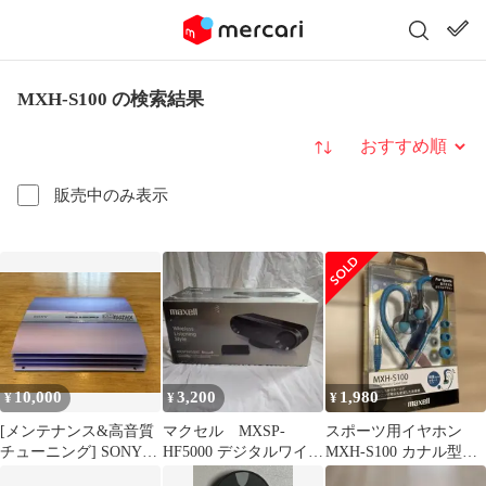
MXH-S100 の検索結果
並び替え
販売中のみ表示
10,000
3,200
1,980
¥
¥
¥
[メンテナンス&高音質
マクセル MXSP-
スポーツ用イヤホン
チューニング] SONY
HF5000 デジタルワイヤ
MXH-S100 カナル型イ
XM-1002HX
レスアクティブスピー
ヤホン 青