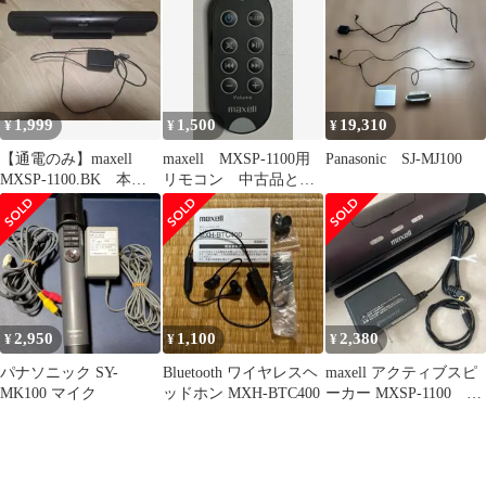
カー
1,999
1,500
19,310
¥
¥
¥
【通電のみ】maxell
maxell MXSP-1100用
Panasonic SJ-MJ100
MXSP-1100.BK 本
リモコン 中古品とな
体、ACアダプターのみ
ります。
2,950
1,100
2,380
¥
¥
¥
パナソニック SY-
Bluetooth ワイヤレスヘ
maxell アクティブスピ
MK100 マイク
ッドホン MXH-BTC400
ーカー MXSP-1100 純
正アダプタ＆リモコン