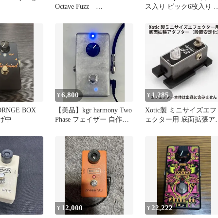
Octave Fuzz
ス入り ピック6枚入り 3
AA5AI112302 f146
種セット
6,800
1,285
¥
¥
 ORNGE BOX
【美品】kgr harmony Two
Xotic製 ミニサイズエフ
下げ中
Phase フェイザー 自作キ
ェクター用 底面拡張ア
ット完成品
プター（設置安定化）
12,000
22,222
¥
¥