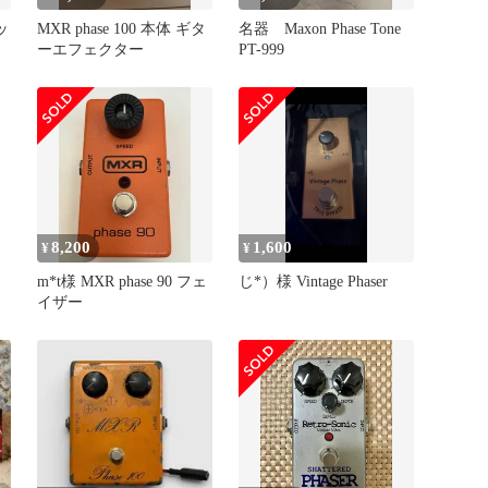
ッ
MXR phase 100 本体 ギタ
名器 Maxon Phase Tone
ーエフェクター
PT-999
8,200
1,600
¥
¥
m*t様 MXR phase 90 フェ
じ*）様 Vintage Phaser
イザー