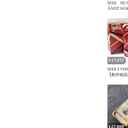
MXR M133
AA82F3424
17,972
¥
MXR EVH90
【動作確認
ター フェ
27,800
¥