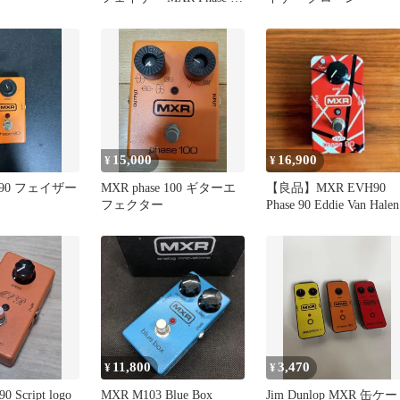
クローン
15,000
16,900
¥
¥
e 90 フェイザー
MXR phase 100 ギターエ
【良品】MXR EVH90
フェクター
Phase 90 Eddie Van Halen
11,800
3,470
¥
¥
0 Script logo
MXR M103 Blue Box
Jim Dunlop MXR 缶ケー