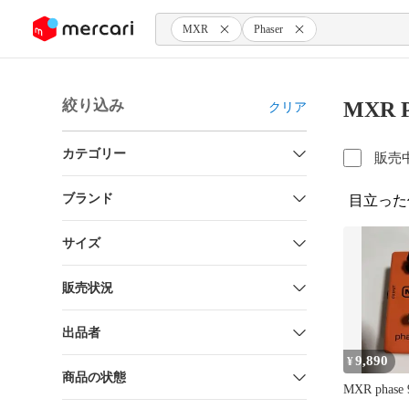
ンツにスキップ
MXR
Phaser
絞り込み
MXR 
クリア
カテゴリー
販売
ブランド
目立った
サイズ
販売状況
出品者
9,890
¥
商品の状態
MXR phase 