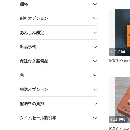
価格
割引オプション
あんしん鑑定
出品形式
11,000
¥
保証付き整備品
MXR phas
色
発送オプション
配送料の負担
タイムセール割引率
13,000
¥
MXR Phase 9