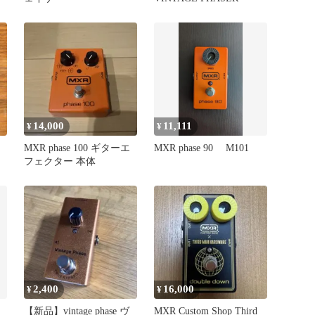
14,000
11,111
¥
¥
MXR phase 100 ギターエ
MXR phase 90 M101
フェクター 本体
2,400
16,000
¥
¥
【新品】vintage phase ヴ
MXR Custom Shop Third