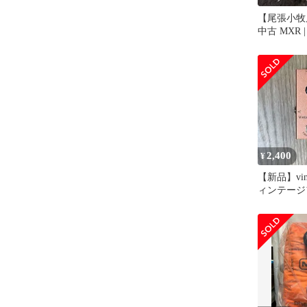
【尾張小牧
中古 MXR
アール エ
M101GLDM
ANNIVERS
90 【472】
2,400
¥
【新品】vinta
ィンテージ