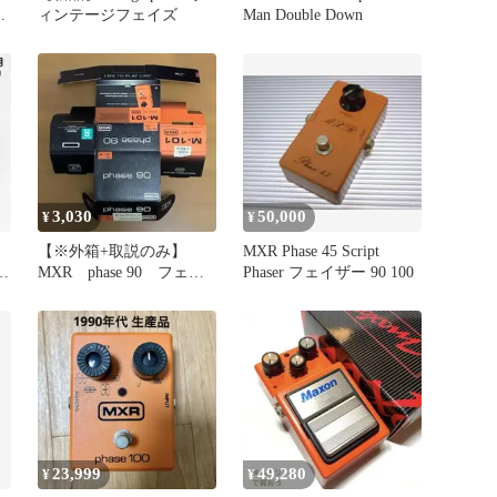
ィンテージフェイズ
Man Double Down
3,030
50,000
¥
¥
【※外箱+取説のみ】
MXR Phase 45 Script
ダ
MXR phase 90 フェイ
Phaser フェイザー 90 100
ザー M101 エフェクタ
ー
23,999
49,280
¥
¥