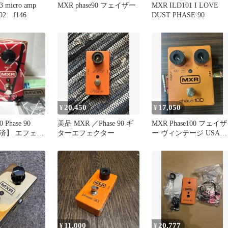
 micro amp
MXR phase90 フェイザー
MXR ILD101 I LOVE
02 f146
DUST PHASE 90
20,450
17,050
¥
¥
 Phase 90
美品 MXR ／Phase 90 ギ
MXR Phase100 フェイザ
済】 エフェク
ターエフェクター
ー ヴィンテージ USA製
イザー
動作品
11,000
20,777
¥
¥