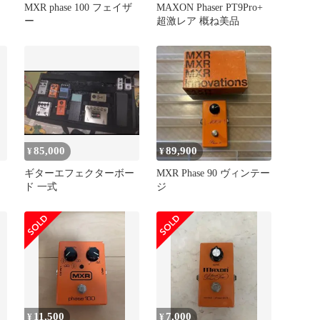
MXR phase 100 フェイザ
MAXON Phaser PT9Pro+
ー
超激レア 概ね美品
85,000
89,900
¥
¥
ギターエフェクターボー
MXR Phase 90 ヴィンテー
ド 一式
ジ
11,500
7,000
¥
¥