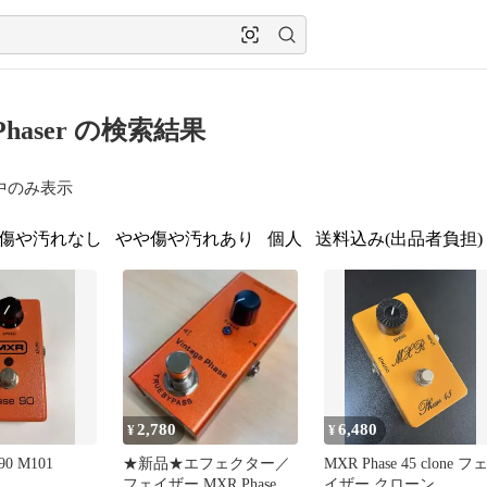
Phaser の検索結果
中のみ表示
傷や汚れなし
やや傷や汚れあり
個人
送料込み(出品者負担)
2,780
6,480
¥
¥
90 M101
★新品★エフェクター／
MXR Phase 45 clone フ
フェイザー MXR Phase 90
イザー クローン