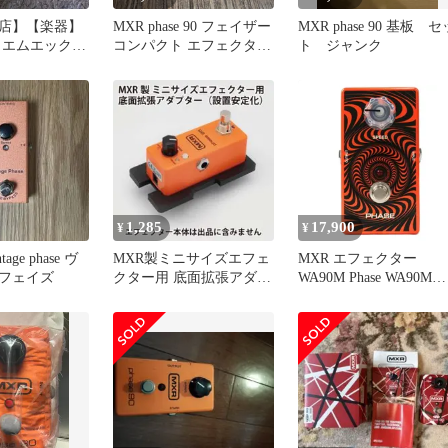
店】【楽器】
MXR phase 90 フェイザー
MXR phase 90 基板 セ
 | エムエックス
コンパクト エフェクター
ト ジャンク
フェクター
モジュレーション
 50TH
ARY PHASE
1,285
17,900
¥
¥
ge phase ヴ
MXR製ミニサイズエフェ
MXR エフェクター
フェイズ
クター用 底面拡張アダプ
WA90M Phase WA90M
ター（設置安定化）
Phase SAランク 65