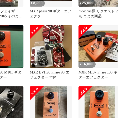
8,500
25,000
¥
¥
番フェイザー
MXR phase 90 ギターエフ
hidechan様 リクエスト 2
se 90をそのまま
ェクター
点 まとめ商品
クッション
14,500
16,000
¥
¥
 90 M101 ギタ
MXR EVH90 Phase 90 エ
MXR M107 Phase 100 ギ
ター
フェクター 本体
ターエフェクター