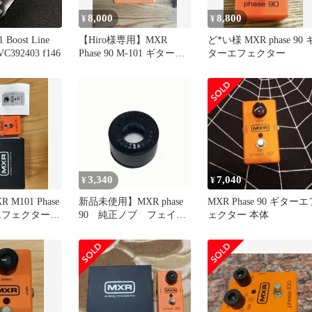
8,000
8,800
¥
¥
Boost Line
【Hiro様専用】MXR
ど*い様 MXR phase 90 
Driver AA5VC392403 f146
Phase 90 M-101 ギターエ
ターエフェクター
フェクター 本体
3,340
7,040
¥
¥
 M101 Phase
新品未使用】MXR phase
MXR Phase 90 ギターエ
エフェクター
90 純正ノブ フェイザ
ェクター 本体
ー エフェクター つま
み