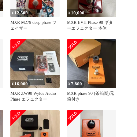
12,500
10,000
¥
¥
エ
MXR M279 deep phase フ
MXR EVH Phase 90 ギタ
ェイザー
ーエフェクター 本体
16,000
7,800
¥
¥
MXR ZW90 Wylde Audio
MXR phase 90 (茶箱期)元
Phase エフェクター
箱付き