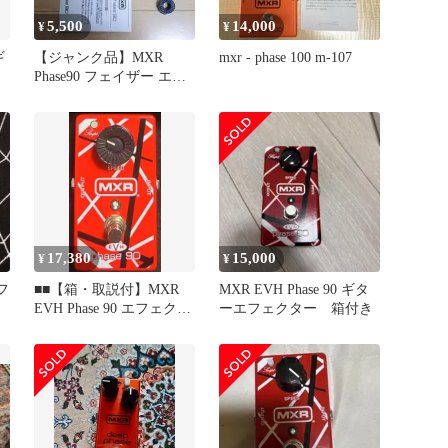
5,500
14,000
¥
¥
ギ
【ジャンク品】MXR
mxr - phase 100 m-107
Phase90 フェイザー エフ
ェクター
17,380
15,000
¥
¥
フ
■■【箱・取説付】MXR
MXR EVH Phase 90 ギタ
EVH Phase 90 エフェクタ
ーエフェクター 箱付き
ー