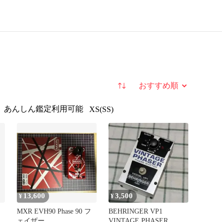
並び替え
あんしん鑑定利用可能
XS(SS)
13,600
3,500
¥
¥
ェ
MXR EVH90 Phase 90 フ
BEHRINGER VP1
ェイザー
VINTAGE PHASER