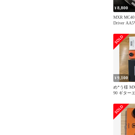
8,800
¥
MXR MC401 
9,100
¥
め*う様 MXR
90 ギター
本体