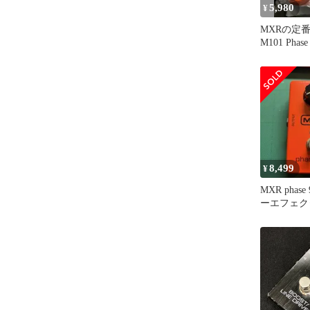
5,980
¥
MXRの定
M101 Pha
巨大化した
8,499
¥
MXR phase
ーエフェク