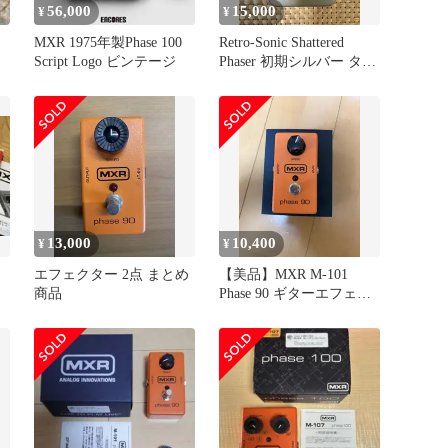
56,000
15,000
¥
¥
MXR 1975年製Phase 100
Retro-Sonic Shattered
Script Logo ビンテージ
Phaser 初期シルバー タハ
ラ期
13,000
10,400
¥
¥
エフェクター 2点 まとめ
【美品】MXR M-101
商品
Phase 90 ギターエフェク
ター