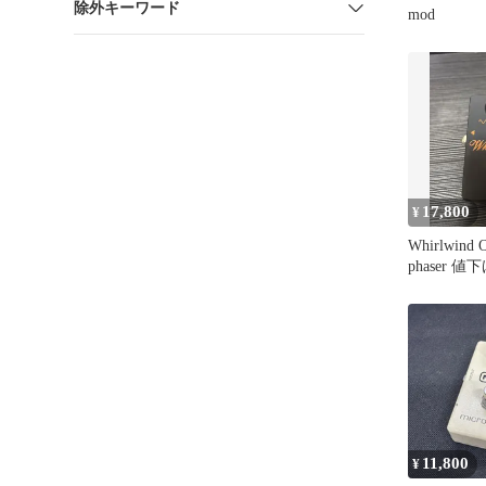
除外キーワード
mod
17,800
¥
Whirlwind
phaser 値
11,800
¥