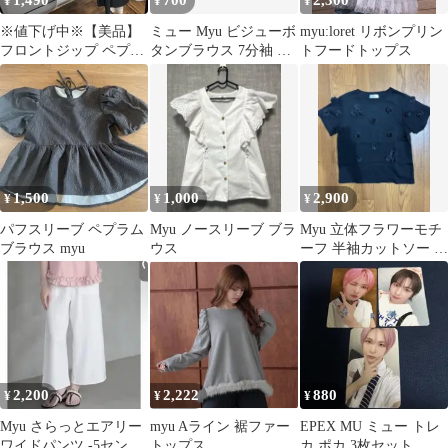
1,490
700
2,300
¥
¥
¥
※値下げ中※【美品】
ミュー Myu ビジューボ
myu:loret リボンプリン
フロントジップ ペプラ
タンブラウス 7分袖 ブ
トフードトップス
ムジレ ベスト ブラック
ラック (F)
FREE
1,500
1,000
2,900
¥
¥
¥
パフスリーブ ペプラム
Myu ノースリーブ ブラ
Myu 立体フラワーモチ
ブラウス myu
ウス
ーフ 半袖カットソー ブ
ラック新品
2,200
2,222
880
¥
¥
¥
Myu さらっとエアリー
myu Aライン 裾ファー
EPEX MU ミュー トレ
ワイドパンツ -5センチ
トップス
カ ポカ 3枚セット