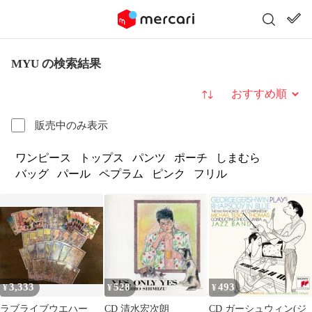
MYU の検索結果
並び替え
販売中のみ表示
ワンピース
トップス
パンツ
ポーチ
しまむら
バッグ
パール
ペプラム
ピンク
フリル
3,333
528
493
¥
¥
¥
ラブライブウエハー
CD 清水宏次朗
CD ガーシュウィン(ジ