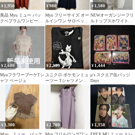
1,950
980
1,580
¥
¥
¥
美品 Myu ミュー バッ
Myu フリーサイズ オー
NEWオーガンジーフリ
クペプラムワンピース
ルインワン サロペット
ルトップスホワイト
ロング リネンブレンド
ワイドパンツ ブラック
myu bebeod好き
茶 M
フリル
2,680
2,999
1,444
¥
¥
¥
MyuフラワーブーケTシ
ユニクロ ポケモンミュ
μ's スクエア缶バッジ
ャツ ベージュ
ーツー Tシャツメンズ
Days
M ダニエル・アシャー
ム
3,300
2,700
1,150
¥
¥
¥
Ｍyu、ミュー、バック
Myu フリルロングワン
EPEX MU ミュー トレ