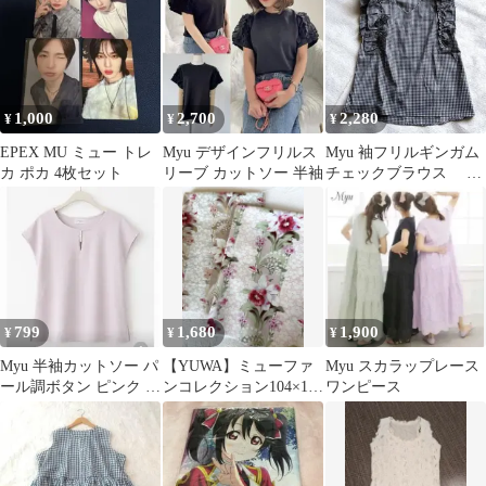
大人可愛い
1,000
2,700
2,280
¥
¥
¥
EPEX MU ミュー トレ
Myu デザインフリルス
Myu 袖フリルギンガム
カ ポカ 4枚セット
リーブ カットソー 半袖
チェックブラウス 黒/
白 ウォッシャブル
フリーサイズ
799
1,680
1,900
¥
¥
¥
Myu 半袖カットソー パ
【YUWA】ミューファ
Myu スカラップレース
ール調ボタン ピンク M
ンコレクション104×1m
ワンピース
サイズ
2枚セット