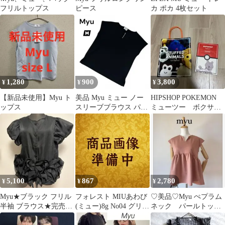
フリルトップス
ピース
カ ポカ 4枚セット
1,280
900
3,800
¥
¥
¥
【新品未使用】Myu ト
美品 Myu ミュー ノー
HIPSHOP POKEMON
ップス
スリーブブラウス パー
ミューツー ボクサー
ル装飾 ブラック 綺麗コ
パンツ Lサイズ専用バ
ーデ 夏
ッグ付
5,100
867
2,780
¥
¥
¥
Myu★ブラック フリル
フォレスト MIUあわび
♡美品♡Myu ぺプラム
半袖 ブラウス★完売
(ミュー)8g No04 グリー
ネック パールトップ
品 新品 試着のみ
ンオレンジベリー
ス ミュー ピンク