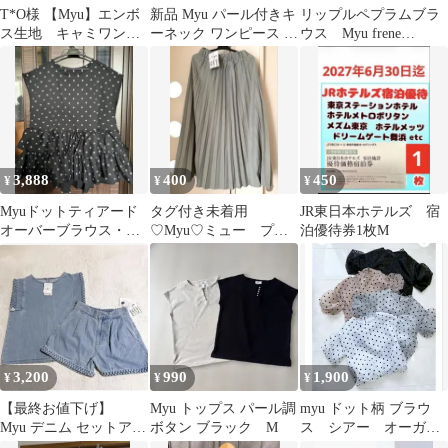
T*O様 【Myu】エンボ
新品 Myu パール付きキ
リップルペプラムブラ
ス生地 キャミワンピ
ーネック ワンピース フ
ウス Myu frene
ース
リーサイズ 冠婚葬祭
STORY bebeod Yori
3,888
400
450
¥
¥
¥
Myuドットティアード
タグ付き未着用
JR東日本ホテルズ 宿
オーバーブラウス・ブ
♡Myu♡ミュー プリ
泊優待券1枚Μ
ラック
ーツスカート グリーン
系
3,200
990
1,900
¥
¥
¥
【最終お値下げ】
Myu トップス パール調
myu ドット柄 ブラウ
Myu デニム セットアッ
ボタン ブラック M
ス シアー オーガン
プ ノースリーブ ショー
ジー