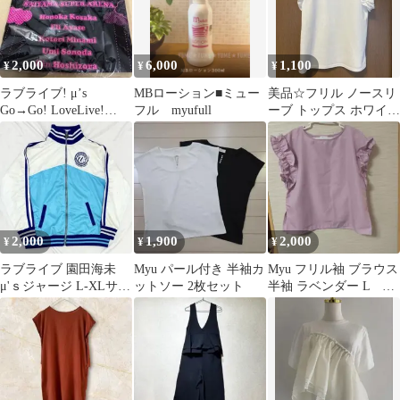
2,000
6,000
1,100
¥
¥
¥
ラブライブ! μ’s
MBローション■ミュー
美品☆フリル ノースリ
Go→Go! LoveLive!
フル myufull
ーブ トップス ホワイ
2015 Tシャツ S
ト Mサイズ Myu
MERAKI
2,000
1,900
2,000
¥
¥
¥
ラブライブ 園田海未
Myu パール付き 半袖カ
Myu フリル袖 ブラウス
μ'ｓジャージ L-XLサイ
ットソー 2枚セット
半袖 ラベンダー L 直
ズ
ぐ出せます