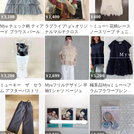
3,100
1,400
400
¥
¥
¥
Myu チェック柄 ティア
ラブライブ! μ’s オリジ
✨️ミュー✨️花柄レース
ード ブラウス パール調
ナルマルチクロス
ノースリーブ チュニッ
ボタン サッカー生地 F
ク ホワイト
3,200
2,699
5,200
¥
¥
¥
ミューキー ザ セラ
Myuフリルデザイン 半
極美品Myuミューぺプ
ム アフターバストリー
袖Tシャツ ベージュ
ラムフラワーフレンチ
トメント 新品未使用
スリーブトップス ネ
イビーオケージョン