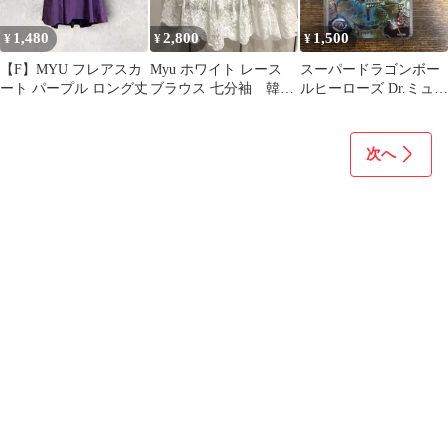
1,480
2,800
1,500
¥
¥
¥
【F】MYU フレアスカ
Myu ホワイト レース
スーパードラゴンボー
ート パープル ロング丈
ブラウス 七分袖 韓国
ルヒーローズ Dr.ミュー
製
SEC
次へ