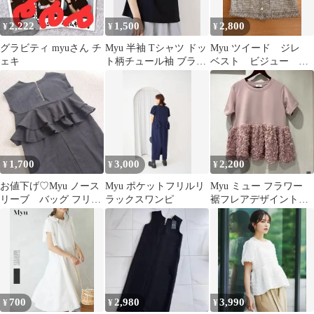
2,222
1,500
2,800
¥
¥
¥
グラビティ myuさん チ
Myu 半袖 Tシャツ ドッ
Myu ツイード ジレ
ェキ
ト柄チュール袖 ブラッ
ベスト ビジュー ラ
ク
メ糸
1,700
3,000
2,200
¥
¥
¥
お値下げ♡Myu ノース
Myu ポケットフリルリ
Myu ミュー フラワー
リーブ バッグ フリル
ラックスワンピ
裾フレアデザイントッ
リネン混ワンピース
プス ピンク
ベルト付
700
2,980
3,990
¥
¥
¥