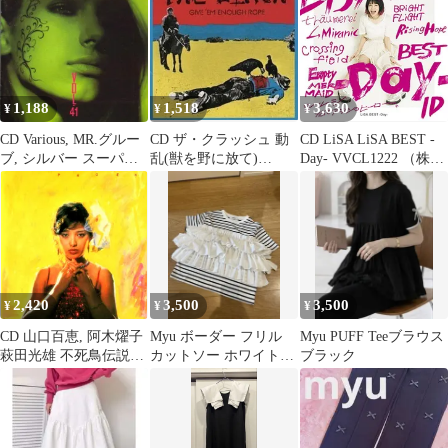
ー・ミュー /00110
ニー・ミュー /00110
1,188
1,518
3,630
¥
¥
¥
CD Various, MR.グルー
CD ザ・クラッシュ 動
CD LiSA LiSA BEST -
ブ, シルバー スーパ
乱(獣を野に放て)
Day- VVCL1222 （株）
ー・ユーロビート(41)
ESCA7810 （株）ソニ
ソニー・ミュー 未開封
AVCD10041 エイベック
ー・ミュー /00110
/00110
ス・ミュー /00110
2,420
3,500
3,500
¥
¥
¥
CD 山口百恵, 阿木燿子
Myu ボーダー フリル
Myu PUFF Teeブラウス
萩田光雄 不死鳥伝説
カットソー ホワイト×
ブラック
MHCL10075 （株）ソ
ブラック F
ニー・ミュー 未開封
/00110