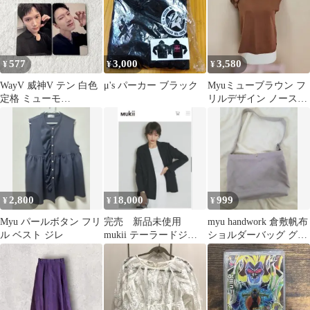
577
3,000
3,580
¥
¥
¥
WayV 威神V テン 白色
μ's パーカー ブラック
Myuミューブラウン フ
定格 ミューモ
リルデザイン ノースリ
SMTOWN 一日店長 ト
ーブブラウス
レカ
2,800
18,000
999
¥
¥
¥
Myu パールボタン フリ
完売 新品未使用
myu handwork 倉敷帆布
ル ベスト ジレ
mukii テーラードジャ
ショルダーバッグ グレ
ケット ブラック ミュ
ージュ ハンドメイド
ーキー