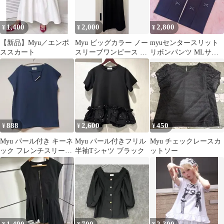
1,400
2,000
2,800
¥
¥
¥
【新品】Myu／エンボ
Myu ビッグカラー ノー
myuセンタースリット
ススカート
スリーブワンピース ブ
リボンパンツ MLサイ
ラック
ズ
888
2,600
450
¥
¥
¥
Myu パール付き キーネ
Myu パール付きフリル
Myu チェックレースカ
ック フレンチスリーブ
半袖Tシャツ ブラック
ットソー
トップス M ネイビー