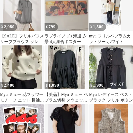
2,080
799
1,500
¥
¥
¥
【SALE】フリルパフス
ラブライブ μ’s 海辺 夕
myu フリルペプラムカ
リーブブラウス グレー
景 4人集合ポスター
ットソー ホワイト
Fit more系 Myu好
2,400
1,099
1,990
¥
¥
¥
Myu ミュー 花フラワー
【美品】Myu ミュー ペ
Myu レディース ベスト
モチーフ ニット 長袖
プラム切替 スウェット
ブラック フリル ボタン
ホワイト 白 セーター
トレーナー チュニック
黒