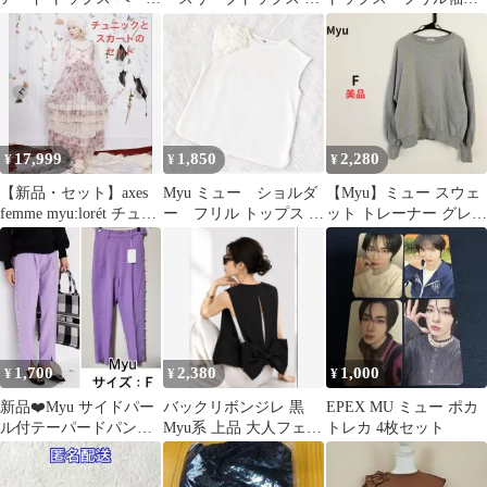
ュ Mサイズ
ネック パール装飾 Mス
OSK ザラ Myu メラキ
ウェット
17,999
1,850
2,280
¥
¥
¥
【新品・セット】axes
Myu ミュー ショルダ
【Myu】ミュー スウェ
femme myu:lorét チュニ
ー フリル トップス ノ
ット トレーナー グレー
ックとスカート
ースリーブ ホワイ
オーバーサイズ F
ト 白
1,700
2,380
1,000
¥
¥
¥
新品❤️Myu サイドパー
バックリボンジレ 黒
EPEX MU ミュー ポカ
ル付テーパードパン
Myu系 上品 大人フェミ
トレカ 4枚セット
ツ ミュー
ニン 着映えベスト