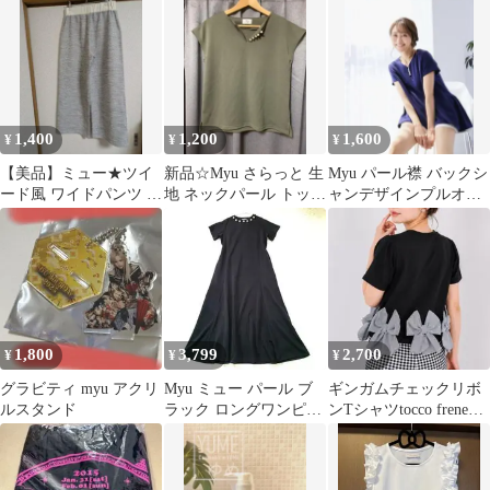
トパンツ
1,400
1,200
1,600
¥
¥
¥
【美品】ミュー★ツイ
新品☆Myu さらっと 生
Myu パール襟 バックシ
ード風 ワイドパンツ ウ
地 ネックパール トップ
ャンデザインプルオー
エストゴム
ス
バー
1,800
3,799
2,700
¥
¥
¥
グラビティ myu アクリ
Myu ミュー パール ブ
ギンガムチェックリボ
ルスタンド
ラック ロングワンピー
ンTシャツtocco frene
ス フリーサイズ
meraki myu