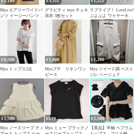
3,180
3,511
1,222
¥
¥
¥
Myu エアリーワイドパ
グラビティ myu チェキ
ラブライブ！ LoveLive!
ンツ イージーパンツ ブ
浴衣 3枚セット
ぷよぷよ ワイヤーキー
ラウン
ホルダー 絢瀬絵里
6,500
1,000
1,200
¥
¥
¥
Myu トップス2点
Myuプチ リネンワン
Myu ツイード調 ベスト
ピース
ジレ ベージュ F
1,500
699
2,580
¥
¥
¥
Myu ノースリーブ ティ
Myu ミュー ブラックノ
【美品】半袖 ペプラム
アード トップス ベージ
ースリーブトップス V
トップス フリル袖