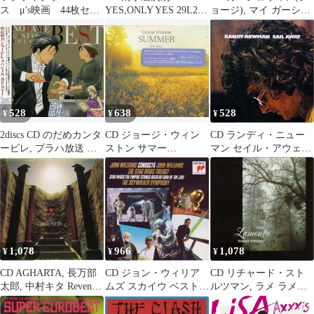
ス μ's映画 44枚セッ
YES,ONLY YES 29L288
ョージ), マイ ガーシュ
ト 金箔14個
（株）ワーナーミュー
ウイン:ラプソディ・イ
/00110
ン・ブルー/パリのアメ
SRCR2033 （株）ソニ
ー・ミュー /00110
528
638
528
¥
¥
¥
2discs CD のだめカンタ
CD ジョージ・ウィン
CD ランディ・ニュー
ービレ, プラハ放送 の
ストン サマー
マン セイル・アウェイ
だめカンタービレ スペ
BVCW604 （株）ソニ
WPCR2632 （株）ワー
シャルBEST!
ー・ミュー /00110
ナーミュー /00110
ESCL303435 （株）ソ
ニー・ミュー /00110
1,078
966
1,078
¥
¥
¥
CD AGHARTA, 長万部
CD ジョン・ウィリア
CD リチャード・スト
太郎, 中村キタ Revenge
ムズ スカイウ ベスト・
ルツマン, ラメ ラメン
of AGHARTA
オブ・スター・ウォー
ト BVCF34006 （株）
BVCR11012 （株）ソニ
ズ SRCR1874 （株）ソ
ソニー・ミュー /00110