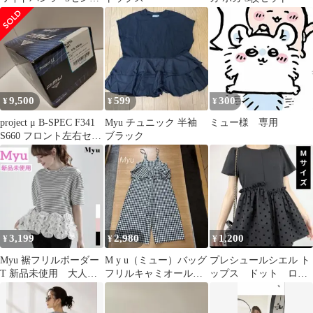
丈
9,500
599
300
¥
¥
¥
project μ B-SPEC F341
Myu チュニック 半袖
ミュー様 専用
S660 フロント左右セッ
ブラック
ト ミュー
3,199
2,980
1,200
¥
¥
¥
Myu 裾フリルボーダー
M y u（ミュー）バッグ
プレシュールシエル ト
T 新品未使用 大人気
フリルキャミオールイ
ップス ドット ロジ
完売
ンワン サロペット
ータ アクシーズファ
ワイドパンツ
ム Myu イング