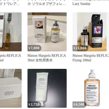
ドトワレアフ
カ ソウルオブザフォレス
Lazy Sunday
イト30ml
ト 100ml
7,000
21,000
¥
¥
giela REPLICA
Maison Margiela REPLICA
Maison Margiela REPLI
0ml
30ml 女性用香水
Flying 100ml
2,755
6,500
¥
¥