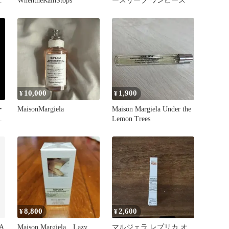
ー
WhentheRainStops
ースリーブ ワンピース
10,000
1,900
¥
¥
ー
MaisonMargiela
Maison Margiela Under the
ト
Lemon Trees
8,800
2,600
¥
¥
CA
Maison Margiela Lazy
マルジェラ レプリカ オ