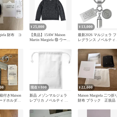
25,000
13,000
¥
¥
rgiela 財布 コ
【美品】15AW Maison
最新2026 マルジェラ フ
Martin Margiela ⑩ ウール
レグランス ノベルティ
ニット
キーホルダー ラッピ
グ付き
00
800
22,000
現在 ¥
¥
付きMaison
新品 メゾンマルジェラ
Maison Margiela 二つ折
a カードホルダー
レプリカ ノベルティ ポ
財布 ブラック 正規品
付き
ーチ 巾着 ショッパー