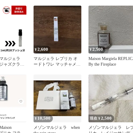
10ml
ズクラブ 2ml メゾン
マルジェラ 香水 お試
し サンプル
2,600
2,500
¥
¥
】マルジェラ
マルジェラ レプリカ オ
Maison Margiela REPLI
ジャズクラ
ードトワレ マッチャメデ
By the Fireplace
お試し 量り
ィテーション 10ml
10,500
2,500
¥
現在 ¥
ison
メゾンマルジェラ when
メゾンマルジェラ レ