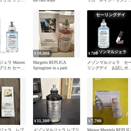
a レプリカ フライ
the rain stops
リカ レイジーサンデ
4ml
モーニング 10ml 8割
残
10,000
700
¥
¥
ェラ Maison
Margiela REPLICA
メゾンマルジェラ セ
a レプリカ セーリ
Springtime in a park
リングデイ お試しボ
T 30ml SP
ル
11,300
7,700
¥
¥
ジェラ レプ
メゾンマルジェラ レプリ
Maison Margiela REPLI