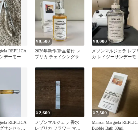
9,500
9,000
¥
¥
giela REPLICA
2026年新作/新品箱付 レ
メゾンマルジェラ レプ
ンデーモーニ
プリカ チェイシングサン
カ レイジーサンデーモ
セッツ 30ml マルジェラ
ニング 100ml
2,600
7,500
¥
¥
giela REPLICA
メゾンマルジェラ 香水
Maison Margiela REPLI
グサンセッツ
レプリカ フラワー マー
Bubble Bath 30ml
ケット 10ml