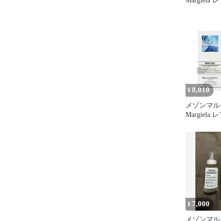
Margiel
ング 香水 
8,010
¥
メゾンマルジ
Margiel
ング デイ ED
（香水）
7,000
¥
メゾンマル