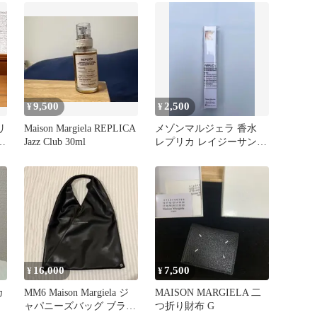
9,500
2,500
¥
¥
リ
Maison Margiela REPLICA
メゾンマルジェラ 香水
ー
Jazz Club 30ml
レプリカ レイジーサンデ
ーモーニング 10ml
16,000
7,500
¥
¥
カ
MM6 Maison Margiela ジ
MAISON MARGIELA 二
ャパニーズバッグ ブラッ
つ折り財布 G