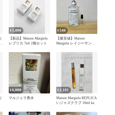
5,000
540
¥
¥
リ
【新品】Maison Margiela
【最安値】Maison
ー
レプリカ 7ml 2個セット
Margiela レイジーサンデ
ーモーニング マルジェ
ラ 1ml メゾンマルジェ
ラ 香水 フレグランス
6,000
2,101
¥
¥
リ
マルジェラ香水
Maison Margiela REPLICA
いジャズクラブ 10ml ka