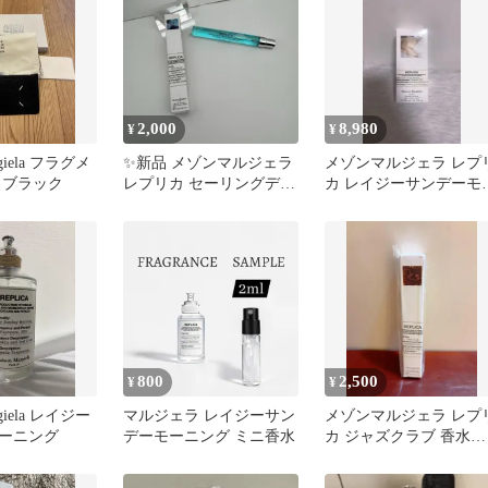
2,000
8,980
¥
¥
rgiela フラグメ
✨新品 メゾンマルジェラ
メゾンマルジェラ レプ
 ブラック
レプリカ セーリングデイ
カ レイジーサンデーモ
10ml 香水
ニング EDT 100ml
800
2,500
¥
¥
rgiela レイジー
マルジェラ レイジーサン
メゾンマルジェラ レプ
ーニング
デーモーニング ミニ香水
カ ジャズクラブ 香水
10ml