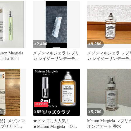
2,400
9,280
¥
¥
n Margiela
メゾンマルジェラ レプリ
メゾンマルジェラ レプ
tcha 10ml
カ レイジーサンデーモー
カ レイジーサンデーモ
ニング 10ml
ニング 100ml 香水
10%OFF
0
850
5,700
¥
¥
品】メゾン マ
★メンズに大人気！
Maison Margiela レプリ
レプリカ ビー
★Maison Margiela ジャ
オンアデート 香水