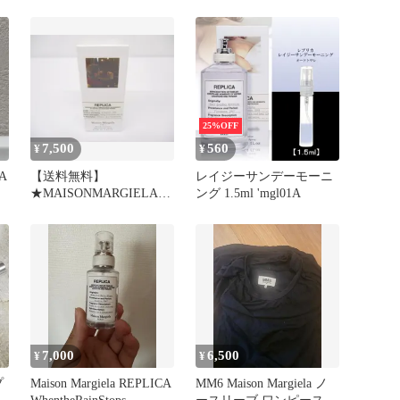
ク
25%OFF
7,500
560
¥
¥
CA
【送料無料】
レイジーサンデーモーニ
★MAISONMARGIELA★
ング 1.5ml 'mgl01A
メゾンマルジェラ
REPLICA レプリカ Jazz
Club ジャズクラブ EDT
30ml ［759-351-
2000_0814］
7,000
6,500
¥
¥
プ
Maison Margiela REPLICA
MM6 Maison Margiela ノ