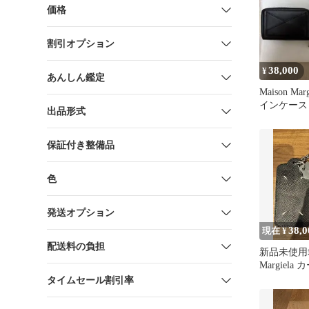
価格
割引オプション
38,000
¥
あんしん鑑定
Maison Ma
インケース
出品形式
保証付き整備品
色
発送オプション
38,0
現在 ¥
配送料の負担
新品未使用箱
Margiel
キーリング
タイムセール割引率