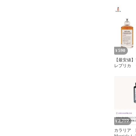
チウォーク 
590
¥
【最安値
レプリカ 
ブ 香水 
売り 1ml
2,777
¥
カラリア Ma