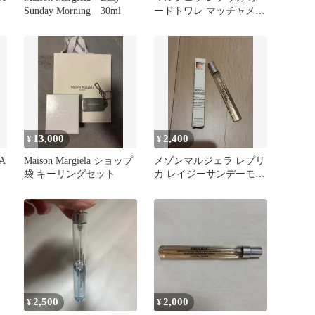
Sunday Morning 30ml
ードトワレ マッチャメデ
ィテーション 10ml
13,000
2,400
¥
¥
CA
Maison Margiela ショップ
メゾンマルジェラ レプリ
袋 キーリングセット
カ レイジーサンデーモー
ニング 10ml
2,500
2,000
¥
¥