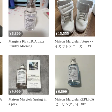
6,800
15,555
¥
¥
リ
Margiela REPLICA Lazy
Maison Margiela Future ハ
ー
Sunday Morning
イカットスニーカー 39
9,900
6,800
¥
¥
CA
Maison Margiela Spring in
Maison Margiela REPLICA
a park
セーリングデイ 30ml