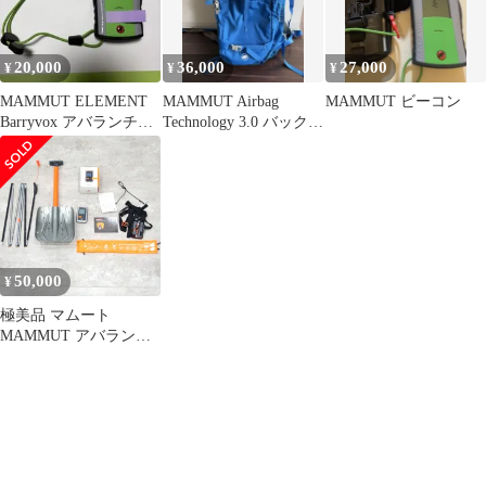
20,000
36,000
27,000
¥
¥
¥
MAMMUT ELEMENT
MAMMUT Airbag
MAMMUT ビーコン
Barryvox アバランチビ
Technology 3.0 バックパ
ーコン 本体
ック
50,000
¥
極美品 マムート
MAMMUT アバランチ
ギア ビーコン ショベル
プローブ セ