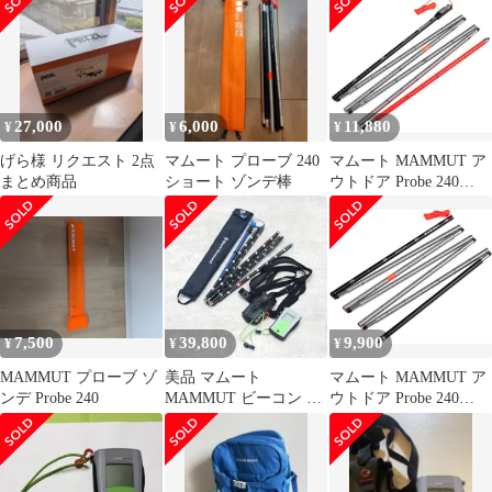
2228
VIBRANTORANGE
27,000
6,000
11,880
¥
¥
¥
げら様 リクエスト 2点
マムート プローブ 240
マムート MAMMUT ア
まとめ商品
ショート ゾンデ棒
ウトドア Probe 240
speed lock 262000111
2228
VIBRANTORANGE
7,500
39,800
9,900
¥
¥
¥
MAMMUT プローブ ゾ
美品 マムート
マムート MAMMUT ア
ンデ Probe 240
MAMMUT ビーコン プ
ウトドア Probe 240
ローブ セット
short 262000262 2228
ELEMENT Bar
VIBRANTORG