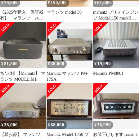
70,000
190,000
61,000
¥
¥
¥
【2025年購入、保証残
マランツ model 30
marantz プリメインアン
有】 マランツ ステ
プ Model1150 markII
レオ70 s
マランツ
81,800
38,000
19,999
¥
¥
¥
ち*ぶ様 【Marantz】 マ
Marantz マランツ PM-
Marantz PM8001
ランツ MODEL M1
17SA
36,000
68,000
36,999
¥
¥
¥
【希少品】 マランツ
Marantz Model 1250 プ
お値下げしますmarantz