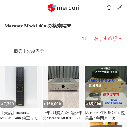
Marantz Model 40n の検索結果
並び替え
販売中のみ表示
7,300
160,000
85,000
¥
¥
¥
【美品】marantz
26年7月購入☆保証5年
Marantz STEREO70s 超
MODEL 40n 純正リモコ
☆Marantz MODEL 60n
美品 5年間メーカー保
ン RC005PM
プリメインアンプ
証 値下げ不可