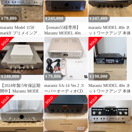
79,000
245,000
247,400
¥
¥
¥
marantz Model 1150
【tomato55様専用】
marantz MODEL 40n ネ
markII プリメインアン
Marantz MODEL 40n ブ
ットワークアンプ 本体
プ
ラック
240,000
79,800
190,000
¥
¥
¥
【2024年製/5年保証期
marantz SA-14 Ver.2 ス
Marantz MODEL 40n ネ
間中】Marantz MODEL
ーパーオーディオCDプ
ットワークアンプ 本体
40n
レーヤー 動作確認済 リ
モコン不良 現状品