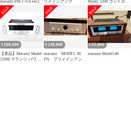
marantz PM-17SA ver2
リメインアンプ
Model 3200 コントロー
ジャンク
ル 本体通電確認
160,000
240,000
55,000
¥
¥
¥
【美品】Marantz Model
marantz MODEL 30
marantz Model140
250M マランツ パワー
FN プリメインアン
ステレオアンプ
プ 展示品