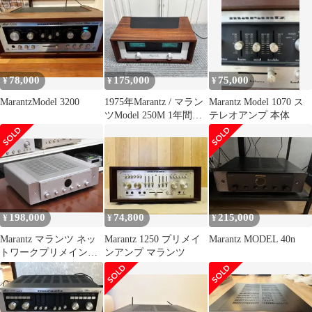
78,000
175,000
75,000
¥
¥
¥
MarantzModel 3200
1975年Marantz / マラン
Marantz Model 1070 ス
ツModel 250M 1年間保
テレオアンプ 本体
証いたします
198,000
74,800
215,000
¥
¥
¥
Marantz マランツ ネッ
Marantz 1250 プリメイ
Marantz MODEL 40n
トワークプリメインア
ンアンプ マランツ
ンプ MODEL 40N/FN
シルバー 状態良好品