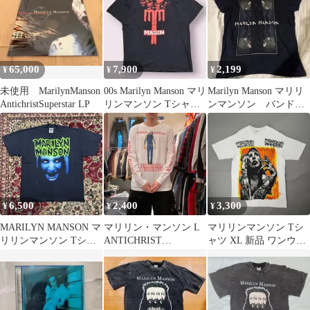
26070572
65,000
7,900
2,199
¥
¥
¥
未使用 MarilynManson
00s Marilyn Manson マリ
Marilyn Manson マリリ
AntichristSuperstar LP
リンマンソン Tシャツ
ンマンソン バンドT
バンド
シャツ Lサイズ
6,500
2,400
3,300
¥
¥
¥
MARILYN MANSON マ
マリリン・マンソン L
マリリンマンソン Tシ
リリンマンソン Tシャ
ANTICHRIST
ャツ XL 新品 ワンウォ
ツ
SUPERSTAR バンT ロ
ッシュ1687
ンT