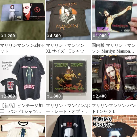
ドT 黒
1,200
4,500
1,000
¥
¥
¥
マリリンマンソン2枚セ
マリリン・マンソン
国内版 マリリン・マン
ット
XLサイズ Tシャツ
ソン Marilyn Manson
HOLY WOOD
2,980
1,800
2,400
¥
¥
¥
【新品】ビンテージ加
マリリン・マンソン/ポ
マリリンマンソン バン
工 バンドTシャツ
ートレート・オブ・ア
ドTシャツ L
XL マリリンマンソン
ン・アメリカン・ファ
ミリー 帯あり