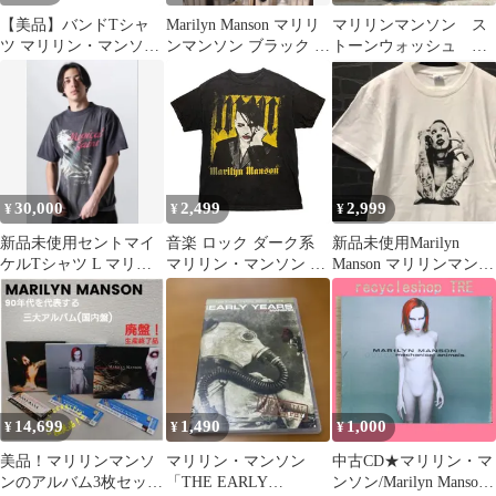
【美品】バンドTシャ
Marilyn Manson マリリ
マリリンマンソン ス
ツ マリリン・マンソン
ンマンソン ブラック T
トーンウォッシュ T
モンロー 226
シャツ
シャツ Lサイズ
30,000
2,499
2,999
¥
¥
¥
新品未使用セントマイ
音楽 ロック ダーク系
新品未使用Marilyn
ケルTシャツ L マリリ
マリリン・マンソン プ
Manson マリリンマンソ
ンマンソン
リント 半袖Tシャツ メ
ン Tシャツ/白
MAGICALSAINT2
ンズ ストリート カジュ
アル ブラックT
14,699
1,490
1,000
¥
¥
¥
美品！マリリンマンソ
マリリン・マンソン
中古CD★マリリン・マ
ンのアルバム3枚セット
「THE EARLY
ンソン/Marilyn Manson■