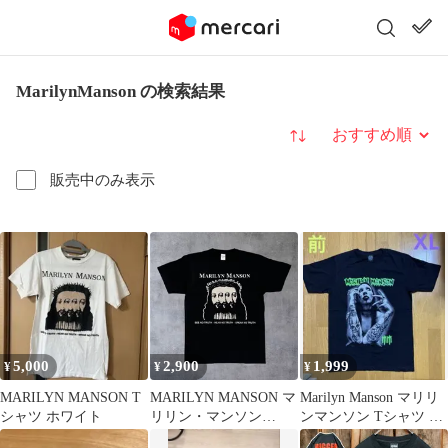
MarilynManson の検索結果
並び替え
販売中のみ表示
5,000
2,900
1,999
¥
¥
¥
MARILYN MANSON T
MARILYN MANSON マ
Marilyn Manson マリリ
シャツ ホワイト
リリン・マンソン
ンマンソン Tシャツ サ
BELIEVE バンドTシャ
イズXL