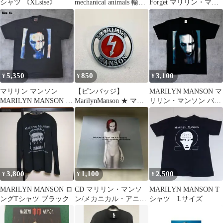
シャツ 《XLsise》
mechanical animals 輸入
Forget マリリン・マン
盤
ソン
5,350
850
3,100
¥
¥
¥
マリリン マンソン
【ピンバッジ】
MARILYN MANSON マ
MARILYN MANSON T
MarilynManson ★ マリ
リリン・マンソン バン
シャツ XL
リン・マンソン
ドTシャツ バンT
BB015
3,800
1,100
2,500
¥
¥
¥
MARILYN MANSON ロ
CD マリリン・マンソ
MARILYN MANSON T
ングTシャツ ブラック
ン/メカニカル・アニマ
シャツ Lサイズ
ルズ