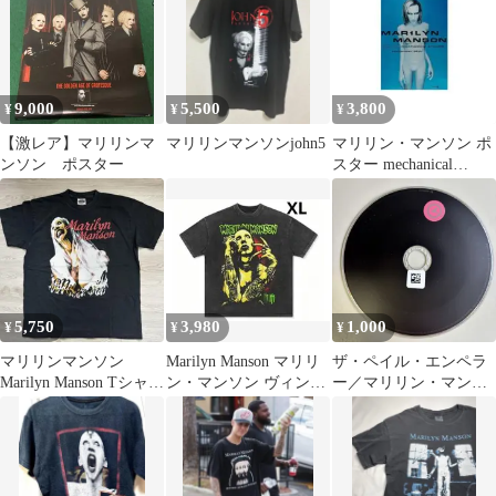
9,000
5,500
3,800
¥
¥
¥
【激レア】マリリンマ
マリリンマンソンjohn5
マリリン・マンソン ポ
ンソン ポスター
スター mechanical
animals
5,750
3,980
1,000
¥
¥
¥
マリリンマンソン
Marilyn Manson マリリ
ザ・ペイル・エンペラ
Marilyn Manson Tシャツ
ン・マンソン ヴィンテ
ー／マリリン・マンソ
ヴィンテージ
ージ加工 Ｔシャツ
ン