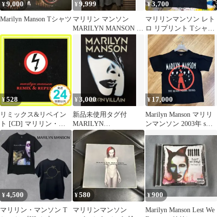
9,000
9,999
3,700
¥
¥
¥
Marilyn Manson Tシャツ
マリリン マンソン
マリリンマンソン レト
MARILYN MANSON T
ロ リプリント Tシャツ
シャツ フェード加工
半袖 メンズ 新品 キリ
スト
528
3,000
17,000
¥
¥
¥
リミックス&リペイン
新品未使用タグ付
Marilyn Manson マリリ
ト [CD] マリリン・マ
MARILYN
ンマンソン 2003年 sサ
ンソン_02
MANSON/BORN
イズ
VILLAIN Tシャツ
4,500
580
900
¥
¥
¥
マリリン・マンソン T
マリリンマンソン
Marilyn Manson Lest We