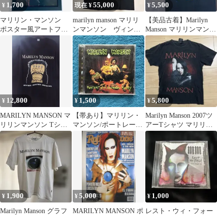
1,700
55,000
5,500
¥
現在 ¥
¥
マリリン・マンソン
marilyn manson マリリ
【美品古着】Marilyn
ポスター風アートフレ
ンマンソン ヴィンテ
Manson マリリンマンソ
ーム 雑誌切り抜き
ージ
ン Tシャツ
② B5 額縁付き
12,800
1,500
5,800
¥
¥
¥
MARILYN MANSON マ
【帯あり】マリリン・
Marilyn Manson 2007ツ
リリンマンソン Tシャ
マンソン/ポートレー
アーTシャツ マリリン
ツ ウンコリン ナカジ
ト・オブ・アン・アメ
マンソン
ョイ
リカン・ファミリー
1,900
5,000
1,000
¥
¥
¥
Marilyn Manson グラフ
MARILYN MANSON ポ
レスト・ウィ・フォー