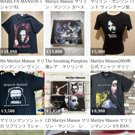
MARILYN MANSON T
Marilyn Manson マリリ
マリリン・マンソン バ
シャツ/XL
ン・マンソン タペスト
ンド ヴィンテージ加工
リー
Tシャツ 3XL
18,000
13,000
5,900
¥
¥
¥
00s Marilyn Manson マリ
The Smashing Pumpkins
Marilyn Manson2004年
リンマンソン ヴィンテ
激レア マリリンマン
公式 Tシャツ マリリン
ージ Tシャツ
ソンCD
マンソン ゴシック
3,500
2,050
8,980
¥
¥
¥
マリリンマンソン レト
CD Marilyn Manson マリ
Marilyn Manson マリリ
ロ リプリント Tシャツ
リン・マンソン レン
ンマンソン S/S BAND
半袖 メンズ 新品 バン
タル落ち 洋楽
TEE XL