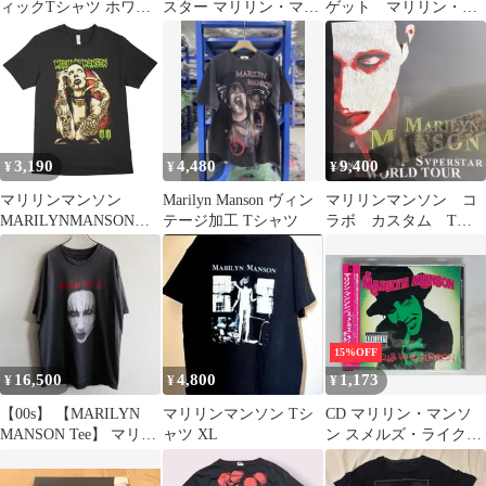
ィックTシャツ ホワイ
スター マリリン・マン
ゲット マリリン・マ
ト M
ソン
ンソン
3,190
4,480
9,400
¥
¥
¥
マリリンマンソン
Marilyn Manson ヴィン
マリリンマンソン コ
MARILYNMANSON黒
テージ加工 Tシャツ
ラボ カスタム Tシ
他サイズ有ブラックT
ャツ
シャツ
15%OFF
16,500
4,800
1,173
¥
¥
¥
【00s】 【MARILYN
マリリンマンソン Tシ
CD マリリン・マンソ
MANSON Tee】 マリリ
ャツ XL
ン スメルズ・ライク・
ンマンソン 2000年代 バ
チルドレン 帯付き
ンT 古着 Tシャツ