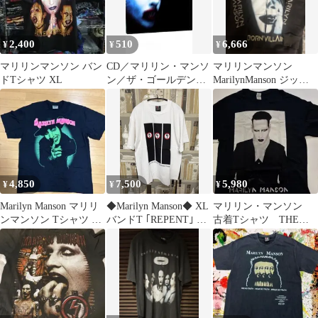
2,400
510
6,666
¥
¥
¥
マリリンマンソン バン
CD／マリリン・マンソ
マリリンマンソン
ドTシャツ XL
ン／ザ・ゴールデン・
MarilynManson ジップ
エイジ・オブ・グロテ
アップパーカー
スク
4,850
7,500
5,980
¥
¥
¥
Marilyn Manson マリリ
◆Marilyn Manson◆ XL
マリリン・マンソン
ンマンソン Tシャツ バ
バンドT ｢REPENT｣ 白
古着Tシャツ THE
ンドT XL
ビッグシルエット (未
END TIMES TOUR
使用新品 MM マリリン
2015
マンソン 半袖 オーバー
サイズ ロックTシャツ