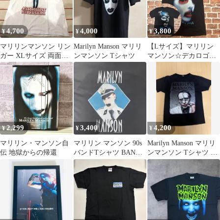
4,700
4,000
3,800
¥
¥
¥
マリリンマンソン リン
Marilyn Manson マリリ
【Lサイズ】マリリン
ガー XLサイズ 両面プ
ンマンソン Tシャツ
マンソン☆デカロゴ
リント
両面プリント バンド
Tシャツ ブラック
2,299
3,400
4,200
¥
¥
¥
マリリン・マンソン自
マリリン マンソン 90s
Marilyn Manson マリリ
伝 地獄からの帰還
バンドTシャツ BAND
ンマンソン Tシャツ ブ
Tシャツ ロックT XL
ラック