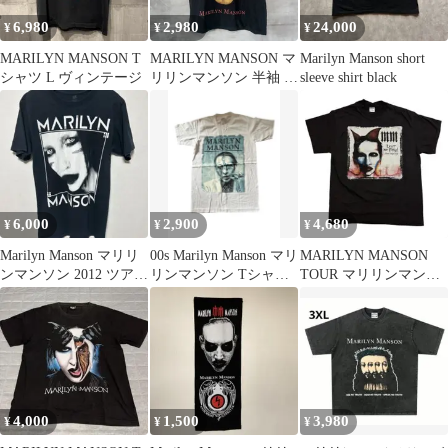
6,980
2,980
24,000
¥
¥
¥
MARILYN MANSON T
MARILYN MANSON マ
Marilyn Manson short
シャツ L ヴィンテージ
リリンマンソン 半袖 T
sleeve shirt black
シャツ フェイスグラフ
ィック 00s 推定 黒 ブラ
ック M【オ365】
6,000
2,900
4,680
¥
¥
¥
Marilyn Manson マリリ
00s Marilyn Manson マリ
MARILYN MANSON
ンマンソン 2012 ツアー
リンマンソン Tシャツ
TOUR マリリンマンソ
Tシャツ
Mサイズ
ンTシャツ XL
4,000
1,500
3,980
¥
¥
¥