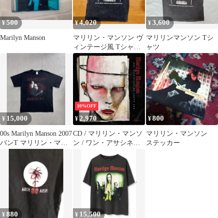
500
4,020
3,600
¥
¥
¥
Marilyn Manson
マリリン・マンソン ヴ
マリリンマンソン Tシ
ィンテージ風 Tシャツ
ャツ
Lサイズ ダークグレー
グレー
10%OFF
15,000
2,970
800
¥
¥
¥
00s Marilyn Manson 2007
CD / マリリン・マンソ
マリリン・マンソン
バンT マリリン・マン
ン / ワン・アサシネー
ステッカー
ソン
ション・アンダー・ゴ
ッド - チャプター1 (歌
詞対訳付)
880
15,500
¥
¥