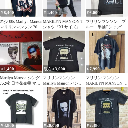
8,400
4,400
6,000
¥
¥
¥
希少 00s Marilyn Manson
MARILYN MANSON T
マリリンマンソン ブ
マリリンマンソン 2001
シャツ『XLサイズ』
ルー 半袖Tシャツ90s
バンドT
ブラック
ヴィンテージ Tシャツ
バンド
1,400
3,000
7,999
¥
現在 ¥
¥
Marilyn Manson シング
マリリンマンソン
マリリン マンソン
ル2枚 日本発売盤 マリ
Marilyn Manson バンドT
MARILYN MANSON T
リン マンソン
シャツ
シャツ フェード加工
3,800
20,000
2,380
¥
¥
¥