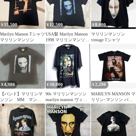
15,500
12,500
8,000
¥
¥
¥
Marilyn Manson Tシャツ
USA製 Marilyn Manson
マリリンマンソン
マリリンマンソン
1998 マリリンマンソン
vintage Tシャツ
Tシャツ
4,980
50,000
2,290
¥
¥
¥
【バンド】マリリンマ
90s マリリンマンソン
MARILYN MANSON マ
ンソン MM マンソ
marilyn manson ヴィン
リリン･マンソン バン
ン 半袖 Tシャツ
テージ XL
ドＴシャツ 146 SML
15155