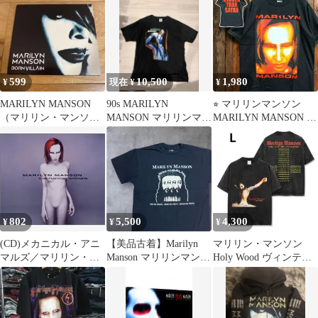
ツ バンT BB014
599
10,500
1,980
¥
現在 ¥
¥
MARILYN MANSON
90s MARILYN
⭐︎ マリリンマンソン
（マリリン・マンソ
MANSON マリリンマン
MARILYN MANSON 黒
ン） CD
ソン Tシャツ
Tシャツ tee ティーシャ
ツ バンド ロック ツア
ー ライブ デザイン プ
リント 派手 奇抜 古着
ビンテージ vintage メタ
ル アーティスト p20/
802
5,500
4,300
¥
¥
¥
(CD)メカニカル・アニ
【美品古着】Marilyn
マリリン・マンソン
マルズ／マリリン・マ
Manson マリリンマンソ
Holy Wood ヴィンテー
ンソン
ン ビリーヴ
ジ加工 Tシャツ