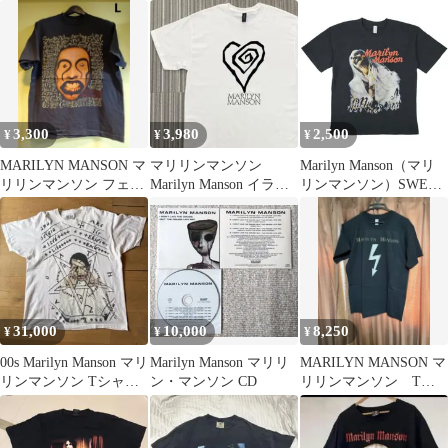
国内盤
YEARS」
Mechanical Animals
(Explicit Cover)
【IND90273/0606949027
322】B20369
3,300
3,980
2,500
¥
¥
¥
MARILYN MANSON マ
マリリンマンソン
Marilyn Manson（マリ
リリンマンソン フェー
Marilyn Manson イラス
リンマンソン）SWEET
ド USA 古着 Tシャ
トプリント Tシャツ L
DREAMS Tシャツ
ツ
ヴィンテージ風プリン
ト 黒【新品】
31,000
10,000
8,250
¥
¥
¥
00s Marilyn Manson マリ
Marilyn Manson マリリ
MARILYN MANSON マ
リンマンソン Tシャツ
ン・マンソン CD
リリンマンソン Tシ
XL
ャツ レア 高品質