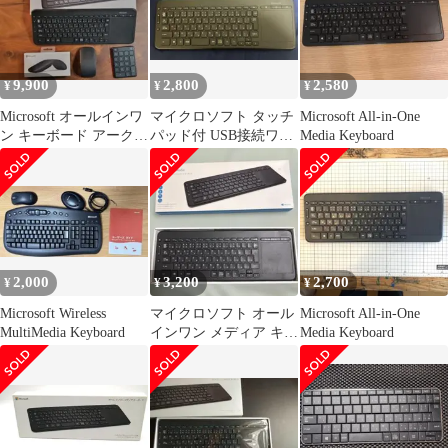
9,900
2,800
2,580
¥
¥
¥
Microsoft オールインワ
マイクロソフト タッチ
Microsoft All-in-One
ン キーボード アークマ
パッド付 USB接続ワイ
Media Keyboard
ウス NumberPad
ヤレスキーボード
2,000
3,200
2,700
¥
¥
¥
Microsoft Wireless
マイクロソフト オール
Microsoft All-in-One
MultiMedia Keyboard
インワン メディア キー
Media Keyboard
ボード