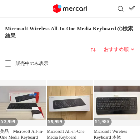
Microsoft Wireless All-In-One Media Keyboard の検索
結果
並び替え
販売中のみ表示
2,999
9,999
1,980
¥
¥
¥
美品 Microsoft All-in-
Microsoft All-in-One
Microsoft Wireless
One Media Keyboard
Media Keyboard
Keyboard 本体