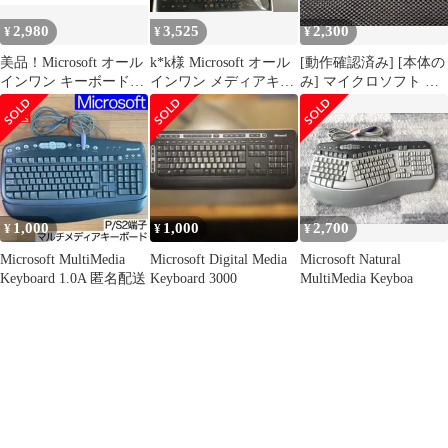
2,980
3,525
2,300
¥
¥
¥
美品！Microsoft オール
k*k様 Microsoft オール
[動作確認済み] [本体の
インワン キーボード
インワン メディアキー
み] マイクロソフト ブ
N9Z-00029 B
ボード 本体
ルートゥース キーボー
ド
1,000
1,000
2,700
¥
¥
¥
Microsoft MultiMedia
Microsoft Digital Media
Microsoft Natural
Keyboard 1.0A 匿名配送
Keyboard 3000
MultiMedia Keyboa