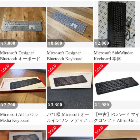
7,000
8,600
2,000
¥
¥
¥
Microsoft Designer
Microsoft Designer
Microsoft SideWinder
Bluetooth キーボード 本
Bluetooth Keyboard
Keyboard 本体
体
2,700
3,300
1,980
¥
¥
¥
Microsoft All-in-One
バ*T様 Microsoft オー
【中古】PCハード マイ
Media Keyboard
ルインワン メディア キ
クロソフト All-in-One
ーボード
Media keyboard[1632]