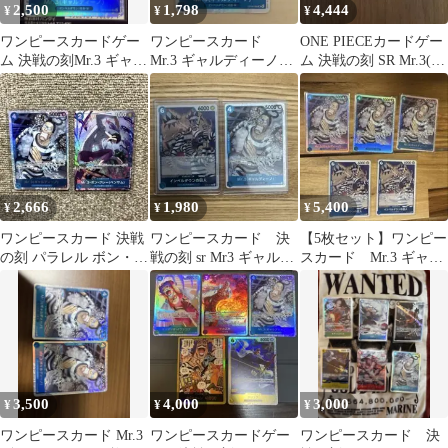
2,500
1,798
4,444
¥
¥
¥
ワンピースカードゲー
ワンピースカード
ONE PIECEカードゲー
ム 決戦の刻Mr.3 ギャル
Mr.3 ギャルディーノ決
ム 決戦の刻 SR Mr.3(ギ
ディーノ SR
戦の刻 SR op16-056 1
ャルディーノ)
枚
2,666
1,980
5,400
¥
¥
¥
ワンピースカード 決戦
ワンピースカード 決
【5枚セット】ワンピー
の刻 パラレル ボン・ク
戦の刻 sr Mr3 ギャルデ
スカード Mr.3 ギャル
レー SR ギャルディー
ィーノ インペルダウ
ディーノ インペルダ
ノ
ンの囚人
ウンの囚人
3,500
4,000
3,000
¥
¥
¥
ワンピースカード Mr.3
ワンピースカードゲー
ワンピースカード 決