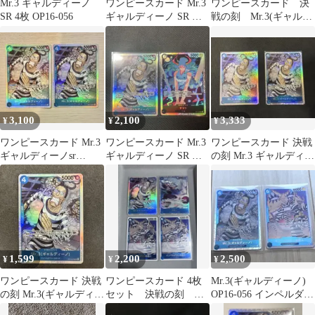
Mr.3 ギャルディーノ
ワンピースカード Mr.3
ワンピースカード 決
SR 4枚 OP16-056
ギャルディーノ SR シ
戦の刻 Mr.3(ギャルデ
リュウ SR 2枚セット
ィーノ)SR
3,100
2,100
3,333
¥
¥
¥
ワンピースカード Mr.3
ワンピースカード Mr.3
ワンピースカード 決戦
ギャルディーノsr
ギャルディーノ SR 決
の刻 Mr.3 ギャルディー
OP16-056
戦の刻 ヤマト【匿名
ノ SR 2枚セット
配送】
1,599
2,200
2,500
¥
¥
¥
ワンピースカード 決戦
ワンピースカード 4枚
Mr.3(ギャルディーノ)
の刻 Mr.3(ギャルディー
セット 決戦の刻 イ
OP16-056 インペルダウ
ノ) OP06-056 SR
ンペルダウンの囚人
ンの囚人 セット