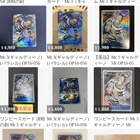
SR 決戦の刻
カード Mr.3（ギャル
ム Mr.3 ギャルディーノ
ディーノ） SR 【在庫
SR 決戦の刻収録 未使
1枚】
用
4,980
4,800
1,980
¥
¥
¥
Mr.3(ギャルディーノ)
Mr.3(ギャルディーノ)
【美品】Mr.3 ギャルデ
(パラレル) OP16-056
(パラレル) OP16-056 ワ
ィーノ SR OP16-056
ンピースカード
ブースターパック決戦
の刻
1,800
5,600
1,800
¥
¥
¥
ワンピースカード 決戦
Mr.3(ギャルディーノ)
ワンピースカード Mr.3
の刻 Mr.3 ギャルディー
(パラレル) OP16-056
ギャルディーノ SR
ノ SR
OP16-056 決戦の刻