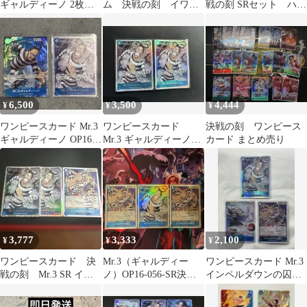
ギャルディーノ 2枚セ
ム 決戦の刻 イワン
戦の刻 SRセット ハン
ット
コフ Mr.3 サカズキ
コック他
SR 金ドン
6,500
3,500
4,444
¥
¥
¥
ワンピースカード Mr.3
ワンピースカード
決戦の刻 ワンピース
ギャルディーノ OP16-
Mr.3 ギャルディーノ
カード まとめ売り
056 SRパラレルセット
インペルダウンの囚人
3,777
3,333
2,100
¥
¥
¥
ワンピースカード 決
Mr.3（ギャルディー
ワンピースカード Mr.3
戦の刻 Mr.3 SR イン
ノ）OP16-056-SR決戦
インペルダウンの囚人
ペルダウンの囚人 3枚
の刻+インペルダウンの
バギー 決戦の刻 SR R
セット
囚人