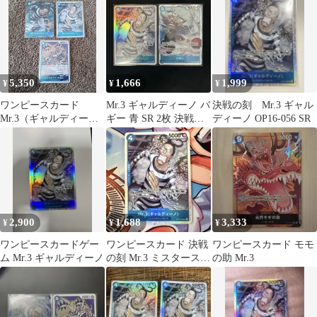
5,350
1,666
1,999
¥
¥
¥
ワンピースカード
Mr.3 ギャルディーノ バ
決戦の刻 Mr.3 ギャル
Mr.3（ギャルディー
ギー 青 SR 2枚 決戦の
ディーノ OP16-056 SR
ノ） インペルダウンの
刻 ワンピースカード
囚人 3枚セット
2,900
1,688
3,333
¥
¥
¥
ワンピースカードゲー
ワンピースカード 決戦
ワンピースカード モモ
ム Mr.3 ギャルディーノ
の刻 Mr.3 ミスタースリ
の助 Mr.3
ー ギャルディーノ SR