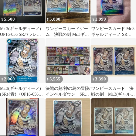
5,500
5,800
1,999
¥
¥
¥
Mr.3(ギャルディーノ)
ワンピースカードゲー
ワンピースカード Mr.3
OP16-056 SRパラレ
ム 決戦の刻 Mr.3ギャ
ギャルディーノ SR
ル 決戦の刻
ルディーノsr 2枚
OP16-056 決戦の刻
2,060
5,555
3,390
¥
¥
¥
Mr.3(ギャルディーノ)
決戦の刻/神の島の冒険/
ワンピースカード 決
(SR){青}〈OP16-056〉
インペルダウン SRパ
戦の刻 Mr.3(ギャルデ
[ブースターパック 決
ラレルRなど 約60枚
ィーノ)SR OP16-056２
戦の刻【OP-16】]
まとめ売り
枚