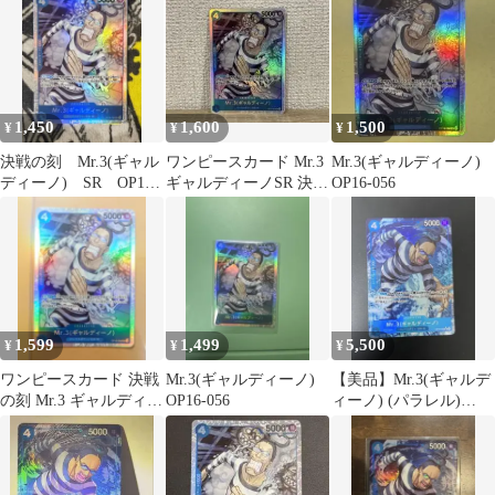
1,450
1,600
1,500
¥
¥
¥
決戦の刻 Mr.3(ギャル
ワンピースカード Mr.3
Mr.3(ギャルディーノ)
ディーノ) SR OP16-
ギャルディーノSR 決戦
OP16-056
056
の刻
1,599
1,499
5,500
¥
¥
¥
ワンピースカード 決戦
Mr.3(ギャルディーノ)
【美品】Mr.3(ギャルデ
の刻 Mr.3 ギャルディー
OP16-056
ィーノ) (パラレル)
ノ SR
OP16-056