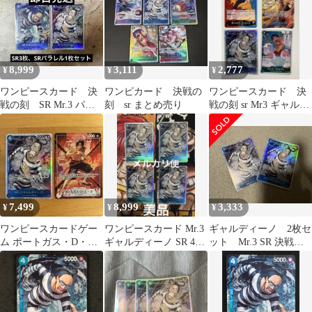
8,999
3,111
2,777
¥
¥
¥
ワンピースカード 決
ワンピカード 決戦の
ワンピースカード 決
戦の刻 SR Mr.3 パラ
刻 sr まとめ売り
戦の刻 sr Mr3 ギャルデ
レル1枚、SR3枚セット
ィーノ+おまけルフィ&
エース
7,499
8,999
3,333
¥
¥
¥
ワンピースカードゲー
ワンピースカード Mr.3
ギャルディーノ 2枚セ
ム ポートガス・D・エ
ギャルディーノ SR 4
ット Mr.3 SR 決戦の
ース Mr.3ギャルディー
枚 決戦の刻 美品
刻
ノ 決戦の刻