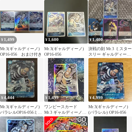
OP16-056
ダウンの囚人 2枚
ノ）・インペルダウン
の囚人 2枚セット
1,499
1,600
1,400
¥
¥
¥
Mr.3(ギャルディーノ)
Mr.3(ギャルディーノ)
決戦の刻 Mr.3 ミスター
OP16-056 おまけ付き
OP16-056
スリー ギャルディーノ
SR おまけ3枚付き
4,444
1,499
4,999
¥
¥
¥
Mr.3(ギャルディーノ)
ワンピースカード
Mr.3(ギャルディーノ)
パラレルOP16-056ミス
Mr.3 ギャルディーノ
(パラレル) OP16-056
タースリー おまけ付き
決戦の刻 インペルダ
ウン sr