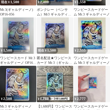
1,500
2,400
1,550
現在 ¥
¥
¥
Mr.3(ギャルディーノ)
ボンクレー（ベンサ
ワンピースカードゲー
OP16-056
ム）Mr3 ギャルディー
ム Mr.3 ギャルディーノ
ノパラレルR3枚セッ
ト 決戦の刻
1,500
1,500
2,555
¥
現在 ¥
¥
ワンピースカード Mr.3
匿名配送★ワンピース
ワンピースカードゲー
ギャルディーノ OP16-
カード Mr.3（ギャルデ
ム Mr.3 ギャルディーノ
056 SR 決戦の刻
ィーノ）SR
2,500
1,700
2,777
¥
¥
¥
Mr.3 ギャルディーノ
【1,680円】ワンピース
ワンピースカードゲー