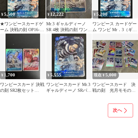
5,500
12,222
5,200
¥
¥
¥
★ワンピースカードゲ
Mr.3 ギャルディーノ
ワンピース カードゲー
ーム 決戦の刻 OP16-
SR 4枚 決戦の刻 ワンピ
ム ワンピ Mr．3（ギャ
056 パラレル)Mr.3(ギャ
ースカード
ルディーノ）［パラレ
ルディーノ) SR☆
ル］（DAI-XT） SR
OP16-056 ［OP16］ ブ
ースターパック 決戦の
刻 トレカ TCG 264
1,700
5,555
5,000
¥
¥
現在 ¥
ワンピースカード 決戦
ワンピースカード Mr.3
ワンピースカード 決
の刻 SR2枚セット
ギャルディーノ SRパラ
戦の刻 光月モモの
（Mr.3 / ルフィ）
レル OP16-056
助 パラレル Mr.3(ギ
ャルディーノ)
次へ