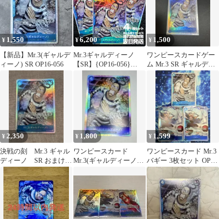
1,550
6,200
1,500
¥
¥
¥
【新品】Mr.3(ギャルデ
Mr.3ギャルディーノ
ワンピースカードゲー
ィーノ) SR OP16-056
【SR】{OP16-056}
ム Mr.3 SR ギャルディ
【SR】{OP16-056}4枚
ーノ OP16-056
プレー用 決戦の刻
【OP-16】1
2,350
1,800
1,599
¥
¥
¥
決戦の刻 Mr.3 ギャル
ワンピースカード
ワンピースカード Mr.3
ディーノ SR おまけ付
Mr.3(ギャルディーノ)
バギー 3枚セット OP16
き⭐︎
SR
SR 決戦の刻