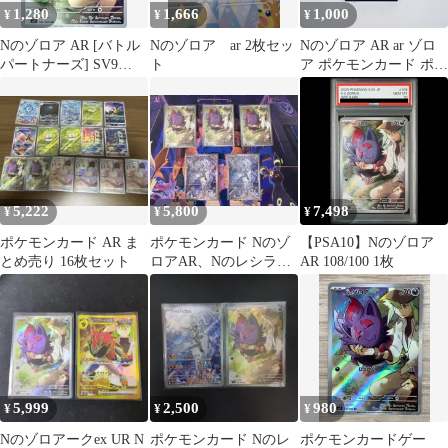
1,280
1,666
1,000
¥
¥
¥
Nのゾロア AR [バトル
Nのゾロア ar 2枚セッ
Nのゾロア AR ar ゾロ
パートナーズ] SV9
ト
ア ポケモンカード ポケ
108/100 ポケモンカード
モン 美品
ポケカ
5,222
5,800
7,498
¥
¥
¥
ポケモンカード AR ま
ポケモンカード Nのゾ
【PSA10】Nのゾロア
とめ売り 16枚セット
ロアAR、Nのレシラム
AR 108/100 1枚
AR ５枚セット
5,999
2,500
980
¥
¥
¥
Nのゾロアークex UR N
ポケモンカード Nのレ
ポケモンカードゲー