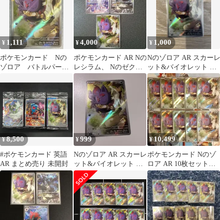
1,111
4,000
1,000
¥
¥
¥
ポケモンカード Nの
ポケモンカード AR Nの
Nのゾロア AR スカー
ゾロア バトルパート
レシラム、 Nのゼクロ
ット&バイオレット 拡
ナーズ AR
ム、Nのゾロア
張パック バトルパート
ナーズ …
8,500
999
10,499
¥
¥
¥
#ポケモンカード 英語
Nのゾロア AR スカーレ
ポケモンカード Nのゾ
AR まとめ売り 未開封
ット&バイオレット 拡
ロア AR 10枚セット
張パック バトルパート
SV9 バトルパートナー
ナーズ …
ズ