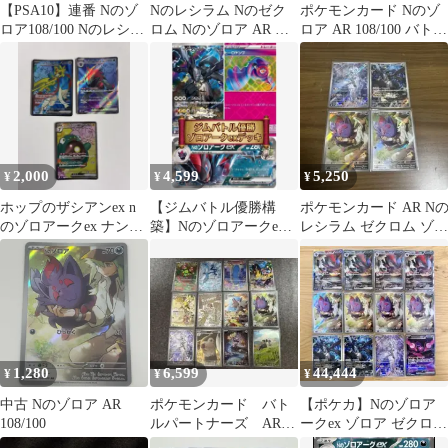
【PSA10】連番 Nのゾ
Nのレシラム Nのゼク
ポケモンカード Nのゾ
ロア108/100 Nのレシラ
ロム Nのゾロア AR ま
ロア AR 108/100 バトル
ム 109/100 AR
とめ売り
パートナーズ
2,000
4,599
5,250
¥
¥
¥
ホップのザシアンex n
【ジムバトル優勝構
ポケモンカード AR N
のゾロアークex ナンジ
築】Nのゾロアークex
レシラム ゼクロム ゾロ
ャモのハラバリーex
本格構築デッキ
ア 4枚セット
1,280
6,599
44,444
¥
¥
¥
中古 Nのゾロア AR
ポケモンカード バト
【ポケカ】Nのゾロア
108/100
ルパートナーズ AR
ークex ゾロア ゼクロム
コンプリート
レシラム モモワロウ