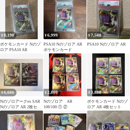
ナーズ …
8,190
6,999
7,500
¥
¥
¥
ポケモンカード Nのゾ
PSA10 Nのゾロア AR
PSA10 Nのゾロア AR
ロア PSA10 AR
ポケモンカード
6,666
2,800
3,888
¥
¥
¥
Nのゾロアークex SAR
Nのゾロア AR
ポケモンカード Nのゾ
Nのゾロア AR 2枚セッ
108/100 ① ②
ロア AR 4枚セット
ト