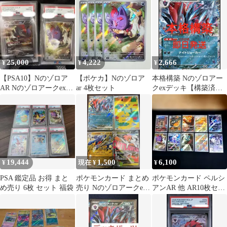
SAR＆AR
25,000
4,222
2,666
¥
¥
¥
【PSA10】Nのゾロア
【ポケカ】Nのゾロア
本格構築 Nのゾロアー
AR Nのゾロアークex
ar 4枚セット
クexデッキ【構築済み
SAR 2枚セット
デッキ】 即日発送
19,444
1,500
6,100
¥
現在 ¥
¥
PSA 鑑定品 お得 まと
ポケモンカード まとめ
ポケモンカード ペルシ
め売り 6枚 セット 福袋
売り Nのゾロアークex
アンAR 他 AR10枚セッ
等 8枚セット
ト まとめ売り