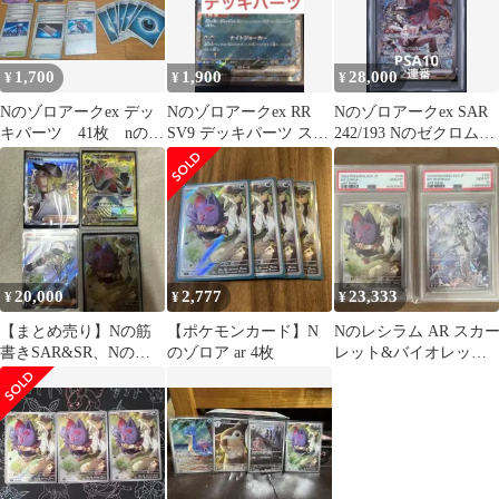
1,700
1,900
28,000
¥
¥
¥
Nのゾロアークex デッ
Nのゾロアークex RR
Nのゾロアークex SAR
キパーツ 41枚 nのゼ
SV9 デッキパーツ スボ
242/193 Nのゼクロム
クロム ar メガドリーム
ミーARあり
AR 210/193
ex
20,000
2,777
23,333
¥
¥
¥
【まとめ売り】Nの筋
【ポケモンカード】N
Nのレシラム AR スカ
書きSAR&SR、Nのゾ
のゾロア ar 4枚
レット&バイオレット
ロアークUR、Nのゾロ
拡張パック バトルパー
ア4枚セット
トナーズ…