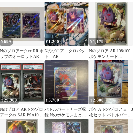
張パック バトルパート
ナーズ …
699
1,200
1,179
¥
¥
¥
Nのゾロアークex RR ホ
Nのゾロア クロバッ
Nのゾロア AR 108/100
ップのオーロットAR
ト AR
ポケモンカード
PokemonCard
29,900
5,700
2,800
¥
¥
¥
Nのゾロア AR Nのゾロ
バトルパートナーズ収
ポケカ Nのゾロア ar 3
アークex SAR PSA10 連
録 Nのポケモンまとめ
枚セット バトルパート
番
売り
ナーズ