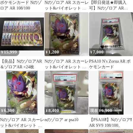
ポケモンカード Nのゾ
Nのゾロア AR スカーレ
【即日発送★即購入
ロア AR 108/100
ット&バイオレット 拡
可】Nのゾロア AR
張パック バトルパート
gemix GRADE10
ナーズ …
15,999
1,200
7,000
¥
¥
¥
【良品】NのゾロアAR
Nのゾロア AR スカーレ
PSA10 N's Zorua AR ポ
＆ゾロアAR ×24枚
ット&バイオレット 拡
ケモンカード
張パック バトルパート
ナーズ
6,300
8,400
6,900
¥
¥
現在 ¥
Nのゾロア AR スカーレ
nのゾロア ar psa10
【PSA10❗️】Nのゾロア❗️
ット&バイオレット 拡
AR SV9 108/100。
張パック バトルパート