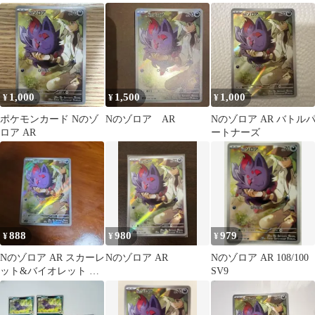
張パック バトルパート
ナーズ …
1,000
1,500
1,000
¥
¥
¥
ポケモンカード Nのゾ
Nのゾロア AR
Nのゾロア AR バトル
ロア AR
ートナーズ
888
980
979
¥
¥
¥
Nのゾロア AR スカーレ
Nのゾロア AR
Nのゾロア AR 108/100
ット&バイオレット 拡
SV9
張パック バトルパート
ナーズ …