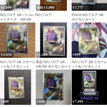
2,000
1,000
7,777
¥
現在 ¥
¥
Nのゾロア AR バトルパ
Nのゾロア
PSA10 Nのゾロア AR
ートナーズ 108/100
ポケモンカード
sv9 ポケモンカード
2,450
1,200
999
¥
¥
¥
Nのゾロア AR スカーレ
美品 Nのゾロア AR
Nのゾロア AR スカー
ット&バイオレット 拡
108/100 ポケモンカード
ット&バイオレット 拡
張パック バトルパート
張パック バトルパート
ナーズ …
ナーズ …
999
930
7,999
¥
¥
¥