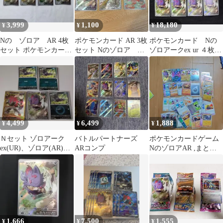
3,999
1,100
18,180
¥
¥
¥
Nの ゾロア AR 4枚
ポケモンカード AR 3枚
ポケモンカード Nの
セット ポケモンカード
セット Nのゾロア ウ
ゾロアークex ur ４枚
ポケカ
リムー マラカッチ
Nのゾロア ar ４枚 セ
ット
4,499
6,499
1,888
¥
¥
¥
Ｎセット ゾロアーク
バトルパートナーズ
ポケモンカードゲーム
ex(UR)、ゾロア(AR)、
ARコンプ
NのゾロアAR ,まとめ
(悪ミラー)、他ノーマ
売り
ル
1,666
7,500
1,555
¥
¥
¥