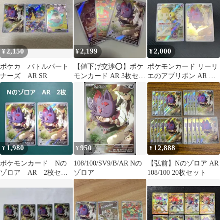
2,150
2,199
2,000
¥
¥
¥
ポケカ バトルパート
【値下げ交渉⭕️】ポケ
ポケモンカード リーリ
ナーズ AR SR
モンカード AR 3枚セッ
エのアブリボン AR N
ト エムリット マラカッ
ゾロア AR 2種まとめ売
チ ゾロア
り
1,980
950
12,888
¥
¥
¥
ポケモンカード Nの
108/100/SV9/B/AR Nの
【弘前】Nのゾロア AR
ゾロア AR 2枚セッ
ゾロア
108/100 20枚セット
ト