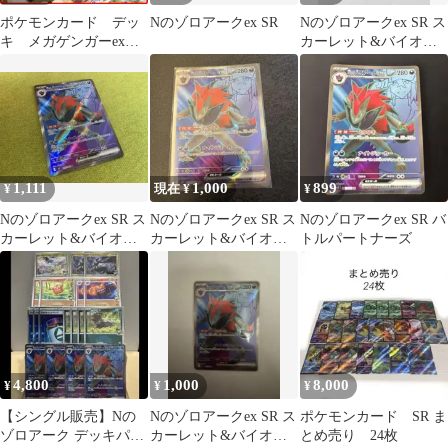
ポケモンカード デッ
Nのゾロアークex SR
Nのゾロアークex SR ス
キ メガゲンガーex
カーレット&バイオレ
Nのゾロアーク
ット 拡張パック バトル
[05169]
パート…
1,111
1,000
899
¥
現在 ¥
¥
Nのゾロアークex SR ス
Nのゾロアークex SR ス
Nのゾロアークex SR バ
カーレット&バイオレ
カーレット&バイオレ
トルパートナーズ
ット 拡張パック バトル
ット 拡張パック バトル
パート…
パート…
4,800
1,000
8,000
¥
¥
¥
【シングル販売】Nの
Nのゾロアークex SR ス
ポケモンカード SR ま
ゾロアーク デッキパー
カーレット&バイオレ
とめ売り 24枚