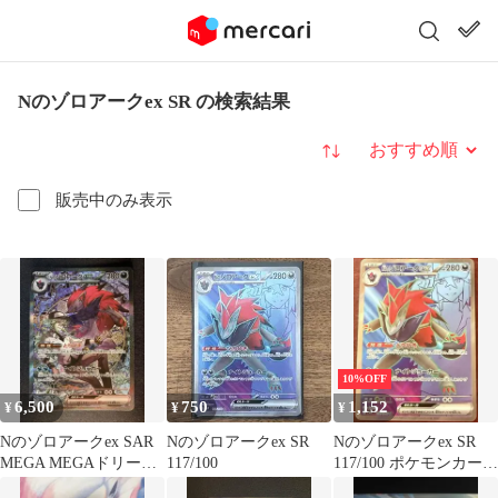
Nのゾロアークex SR の検索結果
並び替え
販売中のみ表示
10%OFF
6,500
750
1,152
¥
¥
¥
Nのゾロアークex SAR
Nのゾロアークex SR
Nのゾロアークex SR
MEGA MEGAドリーム
117/100
117/100 ポケモンカード
ex 242/193
バトルパートナーズ