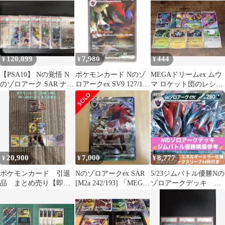
ラ …
ア4枚セット
120,099
7,980
444
¥
¥
¥
【PSA10】 Nの覚悟 N
ポケモンカード Nのゾ
MEGAドリームex ムウ
のゾロアーク SAR ナン
ロアークex SV9 127/100
マ ロケット団のレシー
ジャモ ミモザ フウロ
SAR ※中古
バー その他 RR ミラー
他
20,900
7,000
8,777
¥
¥
¥
ポケモンカード 引退
Nのゾロアークex SAR
5/23ジムバトル優勝Nの
品 まとめ売り【即
[M2a 242/193] 「MEGA
ゾロアークデッキ ト
購入可】
ドリームex」
レーナーズミラー仕
様 スリーブ付き