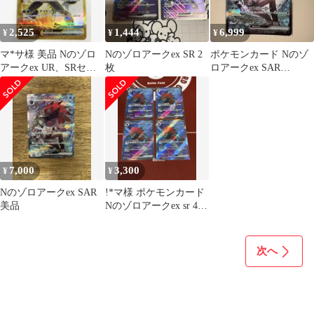
2,525
1,444
6,999
¥
¥
¥
マ*サ様 美品 Nのゾロ
Nのゾロアークex SR 2
ポケモンカード Nのゾ
アークex UR、SRセッ
枚
ロアークex SAR
ト各1枚バトルパートナ
242/193 MEGAドリーム
ーズ
ex
7,000
3,300
¥
¥
Nのゾロアークex SAR
!*マ様 ポケモンカード
美品
Nのゾロアークex sr 4枚
セット
次へ