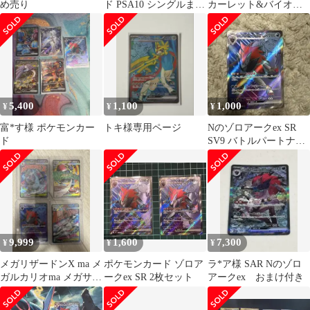
め売り
ド PSA10 シングルまと
カーレット&バイオレ
め売り
ット 拡張パック バトル
パート…
5,400
1,100
1,000
¥
¥
¥
富*す様 ポケモンカー
トキ様専用ページ
Nのゾロアークex SR
ド
SV9 バトルパートナー
ズ 117/100
9,999
1,600
7,300
¥
¥
¥
メガリザードンX ma メ
ポケモンカード ゾロア
ラ*ア様 SAR Nのゾロ
ガルカリオma メガサー
ークex SR 2枚セット
アークex おまけ付き
ナイトma Nのゾロアー
クsr