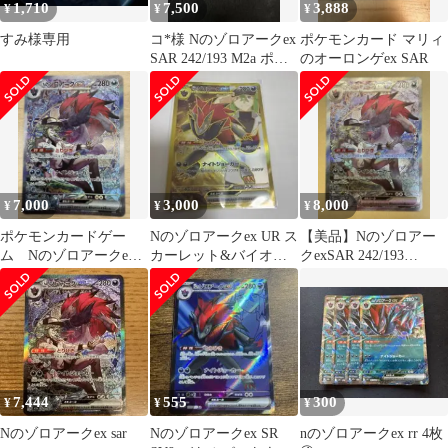
1,710
7,500
3,888
¥
¥
¥
すみ様専用
コ*️様 Nのゾロアークex
ポケモンカード マリィ
SAR 242/193 M2a ポケ
のオーロンゲex SAR
モンカードゲー
7,000
3,000
8,000
¥
¥
¥
ポケモンカードゲー
Nのゾロアークex UR ス
【美品】Nのゾロアー
ム Nのゾロアークex
カーレット&バイオレ
クexSAR 242/193
sar 242/193 メガドリー
ット 拡張パック バトル
MEGAドリームex ポケ
ム
パート…
カ
7,444
555
300
¥
¥
¥
Nのゾロアークex sar
Nのゾロアークex SR
nのゾロアークex rr 4枚