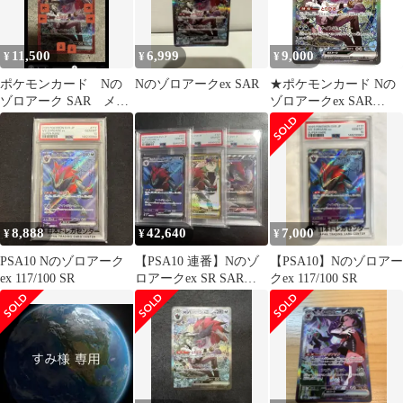
11,500
6,999
9,000
¥
¥
¥
ポケモンカード Nの
Nのゾロアークex SAR
★ポケモンカード Nの
ゾロアーク SAR メガ
ゾロアークex SAR
ドリーム
242/193 MEGAドリーム
ex ポケカ 中古★007749
8,888
42,640
7,000
¥
¥
¥
PSA10 Nのゾロアーク
【PSA10 連番】Nのゾ
【PSA10】Nのゾロアー
ex 117/100 SR
ロアークex SR SAR
クex 117/100 SR
UR【バトルパートナー
ズ】