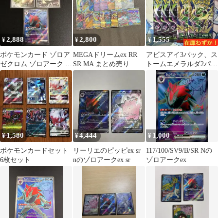
2,888
2,800
1,555
¥
¥
¥
ポケモンカード ゾロア
MEGAドリームex RR
アビスアイ3パック、ス
ゼクロム ゾロアーク セ
SR MA まとめ売り
トームエメラルダ2パッ
ット
ク ポケモンカード
1,580
4,444
1,000
¥
¥
¥
ポケモンカードセット
リーリエのピッピex sr
117/100/SV9/B/SR Nの
6枚セット
nのゾロアークex sr
ゾロアークex