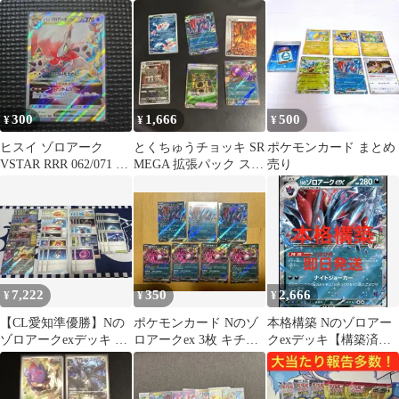
ツ まとめ売り
ット 拡張パック バトル
パート…
300
1,666
500
¥
¥
¥
ヒスイ ゾロアーク
とくちゅうチョッキ SR
ポケモンカード まとめ
VSTAR RRR 062/071 ポ
MEGA 拡張パック スト
売り
ケモンカードV無01
ームエメラルダ キラ
09…
7,222
350
2,666
¥
¥
¥
【CL愛知準優勝】Nの
ポケモンカード Nのゾ
本格構築 Nのゾロアー
ゾロアークexデッキ 59
ロアークex 3枚 キチキ
クexデッキ【構築済み
枚セット※ゾロアーク
ギスex 4枚 計7枚
デッキ】 即日発送
RRに変更可