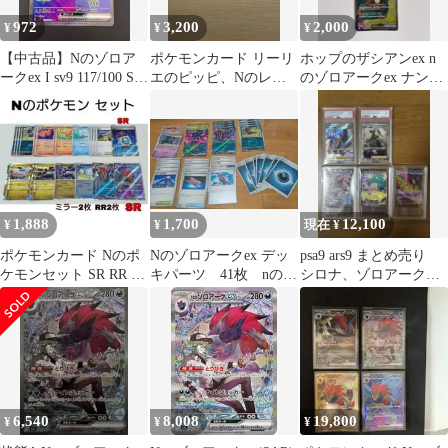
972
3,200
2,000
¥
¥
¥
【中古品】Nのゾロア
ポケモンカード リーリ
ホップのザシアンex n
ークex I sv9 117/100 SR
エのピッピ、Nのレシ
のゾロアークex ナンジ
バトルパートナーズex
ラム、Nのゾロアーク
ャモのハラバリーex
スカーレット＆バイオ
ex SR3枚
レット ポケモンカー
ド トレカ
1,888
1,700
12,100
¥
¥
現在 ¥
ポケモンカード Nのポ
Nのゾロアークex デッ
psa9 ars9 まとめ売り
ケモンセット SR RR ミ
キパーツ 41枚 nのゼ
シロナ、ゾロアーク、
ラー
クロム ar メガドリーム
ゲンガー、ハラバリー
ex
6,540
8,008
19,800
¥
¥
¥