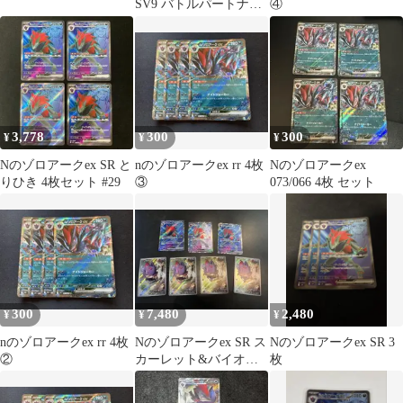
SV9 バトルパートナー
④
ズ 117/100
3,778
300
300
¥
¥
¥
Nのゾロアークex SR と
nのゾロアークex rr 4枚
Nのゾロアークex
りひき 4枚セット #29
③
073/066 4枚 セット
300
7,480
2,480
¥
¥
¥
nのゾロアークex rr 4枚
Nのゾロアークex SR ス
Nのゾロアークex SR 3
②
カーレット&バイオレ
枚
ット 拡張パック バトル
パート…