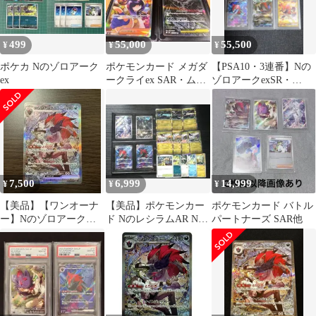
499
55,000
55,500
¥
¥
¥
ポケカ Nのゾロアーク
ポケモンカード メガダ
【PSA10・3連番】Nの
ex
ークライex SAR・ムク
ゾロアークexSR・
SAR 他
SAR・UR(バトルパー
トナーズ)
7,500
6,999
14,999
¥
¥
¥
【美品】【ワンオーナ
【美品】ポケモンカー
ポケモンカード バトル
ー】Nのゾロアーク
ド NのレシラムAR Nの
パートナーズ SAR他
ex SAR
ゼクロムAR まとめ売
り