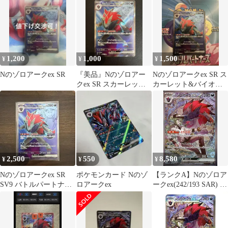
1,200
1,000
1,500
¥
¥
¥
Nのゾロアークex SR
『美品』Nのゾロアー
Nのゾロアークex SR ス
クex SR スカーレット&
カーレット&バイオレ
バイオレット
ット 拡張パック バトル
パート…
2,500
550
8,580
¥
¥
¥
Nのゾロアークex SR
ポケモンカード Nのゾ
【ランクA】Nのゾロア
SV9 バトルパートナー
ロアークex
ークex(242/193 SAR) ポ
ズ 117/100
ケモンカード 【中古】