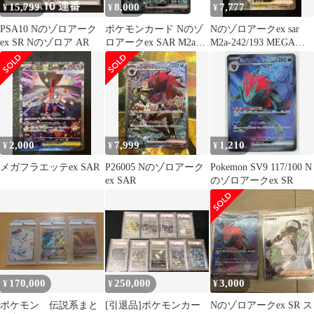
15,799
8,000
7,777
¥
¥
¥
PSA10 Nのゾロアーク
ポケモンカード Nのゾ
Nのゾロアークex sar
ex SR Nのゾロア AR
ロアークex SAR M2a
M2a-242/193 MEGAド
242/193 ポケカ トレカ
リームex
2,000
7,999
1,210
¥
¥
¥
メガフラエッテex SAR
P26005 Nのゾロアーク
Pokemon SV9 117/100 N
ex SAR
のゾロアークex SR
170,000
250,000
3,000
¥
¥
¥
ポケモン 伝説系まと
[引退品]ポケモンカー
Nのゾロアークex SR ス