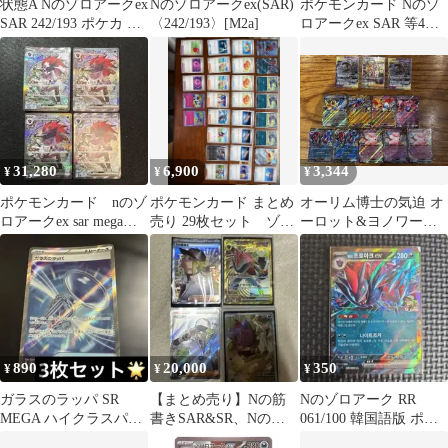
状態A Nのゾロアークex
Nのゾロアークex(SAR)
ポケモンカード Nのゾ
SAR 242/193 ポケカ ポ
〈242/193〉[M2a]
ロアークex SAR 等4枚
ケモン ポケモンカード
セット
ゲーム
31,280
6,900
3,344
¥
¥
¥
ポケモンカード nのゾ
ポケモンカード まとめ
オーリム博士の気迫 オ
ロアークex sar megaド
売り 29枚セット ゾロ
ーロット&ヨノワール
リームex ４枚セット
アーク ニャース 含
GX2枚 その他ex9枚お
む
まけ付き
890
20,000
350
¥
¥
¥
ガラスのラッパ SR
【まとめ売り】Nの筋
Nのゾロアーク RR
MEGA ハイクラスパッ
書きSAR&SR、Nのゾ
061/100 韓国語版 ポケ
ク MEGAドリームex キ
ロアークUR、Nのゾロ
モンカードゲーム EB01