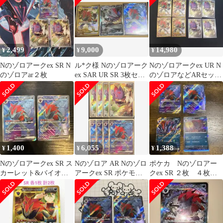
2,499
9,000
14,980
¥
¥
¥
Nのゾロアークex SR N
ル*ク様 Nのゾロアーク
Nのゾロアークex UR N
のゾロアar２枚
ex SAR UR SR 3枚セッ
のゾロアなどARセッ
ト
ト Nポイントアップ
SR オマケ
1,400
6,055
1,388
¥
¥
¥
Nのゾロアークex SR ス
Nのゾロア AR Nのゾロ
ポケカ Nのゾロアー
カーレット&バイオレ
アークex SR ポケモン
クex SR ２枚 ４枚セ
ット 拡張パック バトル
カード ８枚セット
ット
パート…