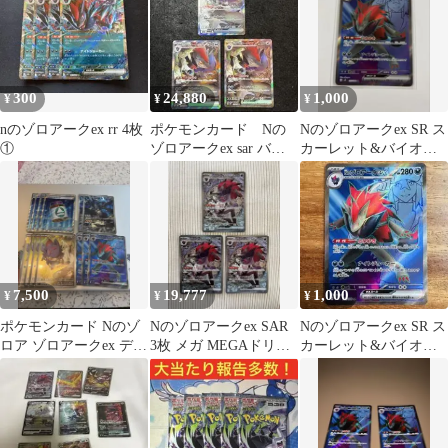
300
24,880
1,000
¥
¥
¥
nのゾロアークex rr 4枚
ポケモンカード Nの
Nのゾロアークex SR ス
①
ゾロアークex sar バト
カーレット&バイオレ
ルパートナーズ 3枚セ
ット 拡張パック バトル
ット
パート…
7,500
19,777
1,000
¥
¥
¥
ポケモンカード Nのゾ
Nのゾロアークex SAR
Nのゾロアークex SR ス
ロア ゾロアークex デッ
3枚 メガ MEGAドリー
カーレット&バイオレ
キパーツ
ムex 242/193
ット 拡張パック バトル
パート…