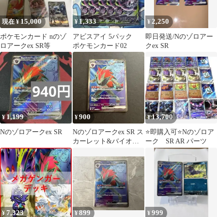
15,000
1,333
2,250
現在 ¥
¥
¥
ポケモンカード nのゾ
アビスアイ 5パック
即日発送/Nのゾロアー
ロアークex SR等
ポケモンカード02
クex SR
1,199
900
13,700
¥
¥
¥
Nのゾロアークex SR
Nのゾロアークex SR ス
⭐️即購入可⭐️Nのゾロア
カーレット&バイオレ
ーク SR AR パーツ
ット 拡張パック バトル
パート…
7,323
899
999
¥
¥
¥