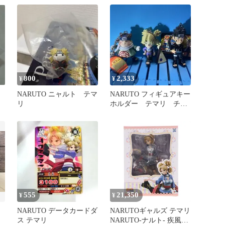
800
2,333
¥
¥
NARUTO ニャルト テマ
NARUTO フィギュアキー
リ
ホルダー テマリ チョ
ウジ キバ 3セット
555
21,350
¥
¥
NARUTO データカードダ
NARUTOギャルズ テマリ
ス テマリ
NARUTO-ナルト- 疾風伝