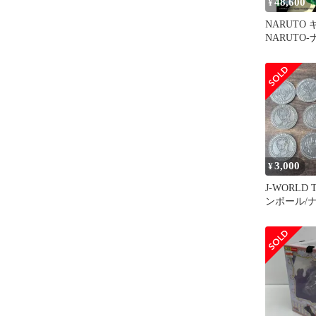
48,600
¥
NARUTO 
NARUTO-
伝 テマリ V
3,000
¥
J-WORLD
ンボール/
ース