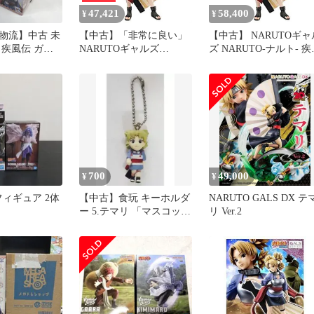
47,421
58,400
¥
¥
物流】中古 未
【中古】「非常に良い」
【中古】 NARUTOギャ
ト疾風伝 ガー
NARUTOギャルズ
ズ NARUTO‐ナルト‐ 疾
ズ テマリ メ
NARUTO‐ナルト‐ 疾風伝
伝 テマリ 完成品フィギ
【701】
テマリ 完成品フィギュア
ュア
700
49,000
¥
¥
 フィギュア 2体
【中古】食玩 キーホルダ
NARUTO GALS DX テ
ー 5.テマリ 「マスコット
リ Ver.2
フィギュア ビバ★ナルト
さんばんめ」