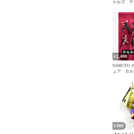
ャルズ 
Ver.Splash
2,480
¥
NARUTO
ュア カ
イルカ サ
セット
900
¥