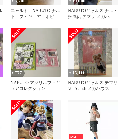
5,700
19,000
¥
¥
ル
ニャルト NARUTO ナル
NARUTOギャルズ ナルト
ト フィギュア オビ
疾風伝 テマリ メガハウ
ト マダラ
ス フィギュア
777
15,111
¥
¥
NARUTO アクリルフィギ
NARUTOギャルズ テマリ
点
ュアコレクション
Ver.Splash メガハウス
希少 新品未開封
5%OFF