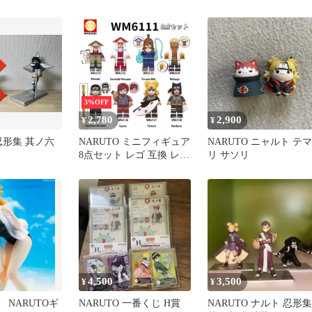
ロ レア か
品
3%OFF
2,780
2,900
¥
¥
 忍形集 其ノ六
NARUTO ミニフィギュア
NARUTO ニャルト テマ
8点セット レゴ 互換 レゴ
リ サソリ
人形のブロック 武器防具
付 猿飛ヒルゼン/我愛羅/
テマリ/カンクロウ/
WM6111
4,500
3,500
¥
¥
NARUTOギ
NARUTO 一番くじ H賞
NARUTO ナルト 忍形集