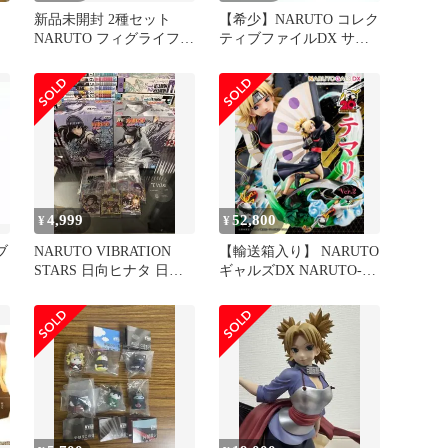
新品未開封 2種セット
【希少】NARUTO コレク
NARUTO フィグライフ！
ティブファイルDX サス
火影岩⑥
ケ/ネジ/テマリ セット
4,999
52,800
¥
¥
ブ
NARUTO VIBRATION
【輸送箱入り】 NARUTO
STARS 日向ヒナタ 日向
ギャルズDX NARUTO-ナ
ネジ 2体セット
ルト- 疾風伝 テマリ Ver.2
新品未開封 送料込