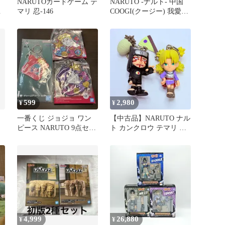
NARUTOカードゲーム テ
NARUTO -ナルト- 中国
マリ 忍-146
COOGI(クージー) 我愛羅
バ
& テマリ ぬいぐるみ 2種
セット 未開封
599
2,980
¥
¥
一番くじ ジョジョ ワン
【中古品】NARUTO ナル
ピース NARUTO 9点セッ
ト カンクロウ テマリ フ
ト
ィギュア キーホルダー
砂の三姉弟 デフォルメ 2
体セット
4,999
26,880
¥
¥