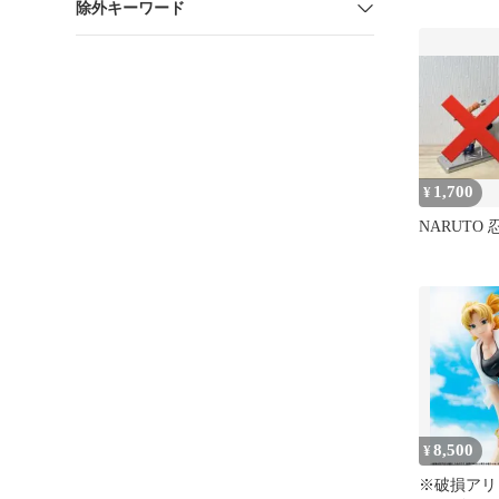
除外キーワード
ニメ レト
わいい 新
1,700
¥
NARUTO
8,500
¥
※破損アリ 