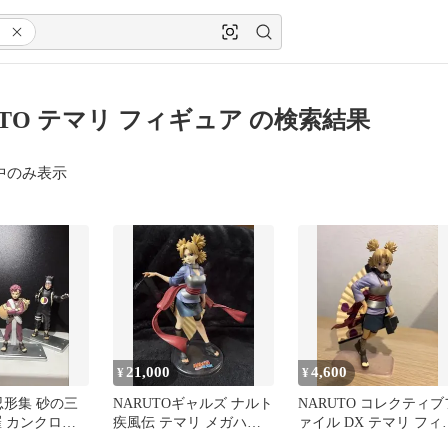
UTO テマリ フィギュア の検索結果
中のみ表示
21,000
4,600
¥
¥
 忍形集 砂の三
NARUTOギャルズ ナルト
NARUTO コレクティブ
羅 カンクロウ
疾風伝 テマリ メガハウ
ァイル DX テマリ フィ
ス フィギュア
ュア