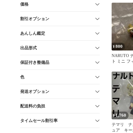
価格
割引オプション
あんしん鑑定
800
¥
出品形式
NARUTO
ト ミニ フ
保証付き整備品
リ
色
発送オプション
配送料の負担
1,760
¥
タイムセール割引率
テマリ ナ
ュア キー