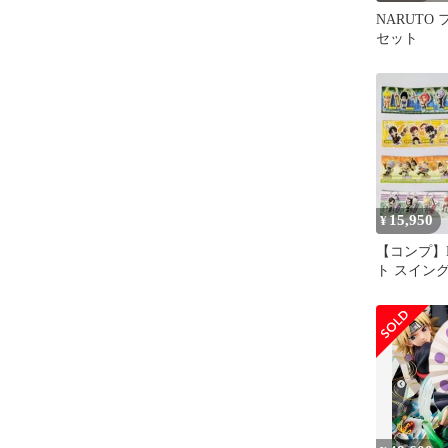
NARUTO
セット
15,950
¥
【コンプ】N
ト スイング
ポン 29体