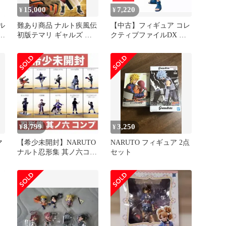
15,000
7,220
¥
¥
ル
難あり商品 ナルト疾風伝
【中古】フィギュア コレ
風
初版テマリ ギャルズ フ
クティブファイルDX 日
ィギュア G.E.M
向ネジ 「NARUTO-ナル
ト-」
8,799
3,250
¥
¥
マ
【希少未開封】NARUTO
NARUTO フィギュア 2点
ナルト忍形集 其ノ六コン
セット
プリート フィギュア