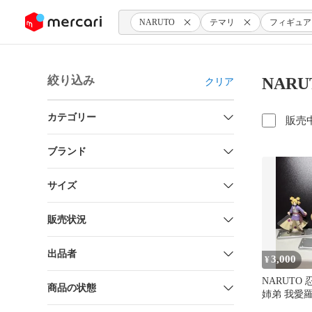
ンツにスキップ
NARUTO
テマリ
フィギュア
絞り込み
NAR
クリア
カテゴリー
販売
ブランド
サイズ
販売状況
出品者
3,000
¥
NARUTO
商品の状態
姉弟 我愛
テマリ