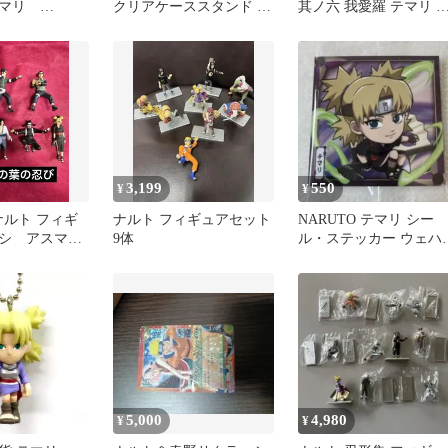
テマリ
クリアケーススタンド 4
其ノ六 我愛羅 テマリ 
種セット
ンクロウ 砂隠れ 値下
3,199
550
¥
¥
 ナルト フィギ
ナルト フィギュアセット
NARUTO テマリ シー
カシ アスマ
9体
ル・ステッカー ウェハ
クラなど 7体
スシール
5,000
4,980
¥
¥