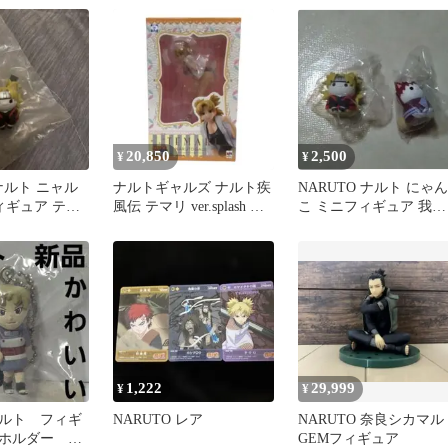
20,850
2,500
¥
¥
 ナルト ニャル
ナルトギャルズ ナルト疾
NARUTO ナルト にゃん
ィギュア テマ
風伝 テマリ ver.splash フ
こ ミニフィギュア 我愛
ィギュア
羅 テマリ
1,222
29,999
¥
¥
ルト フィギ
NARUTO レア
NARUTO 奈良シカマル
ホルダー ア
GEMフィギュア