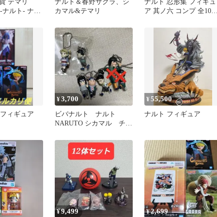
貨 テマリ
ナルト＆春野サクラ、シ
ナルト 忍形集 フィギュ
O-ナルト- ナル
カマル&テマリ
ア 其ノ六 コンプ 全10
4」
種 ８種は未開封品 
ラ売不可
3,700
55,500
¥
¥
 フィギュア
ビバナルト ナルト
ナルト フィギュア
NARUTO シカマル チョ
ウジ キバ テマリ キ
ーホルダー
9,499
2,699
¥
¥