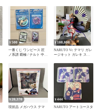
完成品 フィギュア 一部
店舗&オンラインショッ
プ限定 メガハウス
500
108,000
¥
¥
一番くじ ワンピース 匠
NARUTO Vc テマリ ガレ
ノ系譜 覇極 / ナルト 中忍
ージキット ガレキ スタ
試験編
チュー フィギュア
20,370
444
¥
¥
現状品 メガハウス テマ
NARUTO アートコースタ