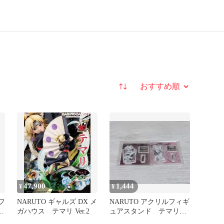
並び替え
47,900
1,444
¥
¥
フ
NARUTO ギャルズ DX メ
NARUTO アクリルフィギ
ギ
ガハウス テマリ Ver.2
ュアスタンド テマリ
我愛羅