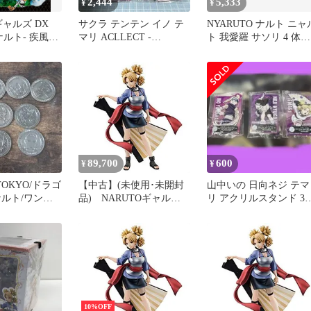
2,444
5,333
¥
¥
ギャルズ DX
サクラ テンテン イノ テ
NYARUTO ナルト ニャ
ナルト- 疾風
マリ ACLLECT -
ト 我愛羅 サソリ 4 体セ
er.2
NARUTO 4種 メルカリ便
ット まとめ
89,700
600
¥
¥
 TOKYO/ドラゴ
【中古】(未使用･未開封
山中いの 日向ネジ テマ
ナルト/ワンピ
品) NARUTOギャルズ
リ アクリルスタンド 3
NARUTO‐ナルト‐ 疾風伝
NARUTO
テマリ 完成品フィギュア
bt0tq1u
10%OFF