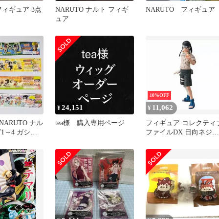
 フィギュア 3点
NARUTO ナルト フィギ
NARUTO フィギュア
ュア
10%OFF
24,151
11,062
¥
¥
ARUTO ナル
tea様 購入専用ページ
フィギュア コレクティ
1～4 ガシャ
ファイルDX 日向ネジ
（24種類）
「NARUTO-ナルト-」
【10日以内発送】