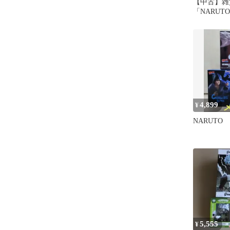
【中古】雑
「NARUT
トスイング
4,899
¥
NARUTO
5,555
¥