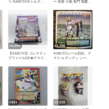
カ
リ NARUTOギャルズ プ
ー 弥彦 小南 長門 我愛羅
可
レバン限定 NARUTO-ナ
テマリ カンクロウ
ルト-疾風伝
8,999
1,200
¥
¥
【NARUTO】コレクティ
NARUTOシール烈伝 テ
ー
ブファイルDX★テマリ★
マリ vs テンテン シール
新品未使用
NO.172
691
8,920
¥
¥