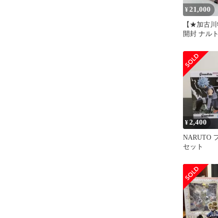
21,000
¥
【★加古川
開封 ナル
ルズシリー
ガハウス**
2,400
¥
NARUTO
セット