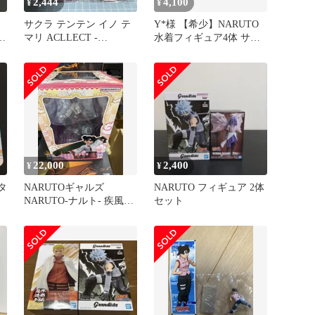
2,444
4,100
¥
¥
サクラ テンテン イノ テ
Y*様 【希少】NARUTO
マリ ACLLECT -
水着フィギュア4体 サク
NARUTO 4種 メルカリ便
ラ ヒナタ イノ テンテン
22,000
2,400
¥
¥
タ
NARUTOギャルズ
NARUTO フィギュア 2体
NARUTO-ナルト- 疾風伝
セット
テンテン@