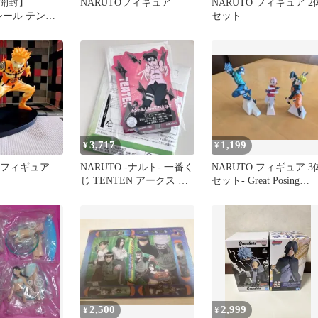
開封】
NARUTOフィギュア
NARUTO フィギュア 2
 シール テンテ
セット
ース
3,717
1,199
¥
¥
 フィギュア
NARUTO -ナルト- 一番く
NARUTO フィギュア 3
じ TENTEN アークス ア
セット- Great Posing
クリル 未開封
Figures
2,500
2,999
¥
¥