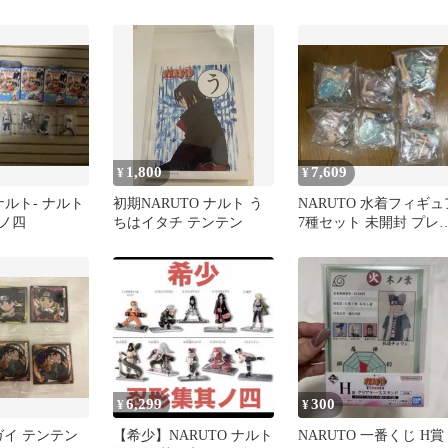
ネジ テンテン リー
フィギュア 2005年当時
1,800
7,609
¥
¥
-ナルト- ナルト
初期NARUTO ナルト う
NARUTO 水着フィギュ
ノ四
ちはイタチ テンテン
7種セット 未開封 プレ
アムヒロインズ
6,299
300
¥
¥
 ガイ テンテン
【希少】NARUTO ナルト
NARUTO 一番くじ H賞