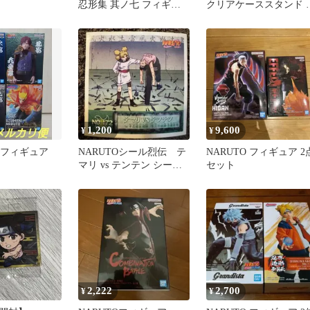
忍形集 其ノ七 フィギュ
クリアケーススタンド 
ア 食玩 ミニチュア
道チョウジ テンテン
1,200
9,600
¥
¥
 フィギュア
NARUTOシール烈伝 テ
NARUTO フィギュア 2
マリ vs テンテン シール
セット
NO.172
2,222
2,700
¥
¥