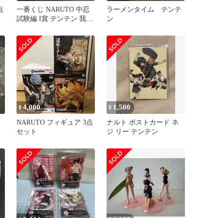
点
一番くじ NARUTO 中忍
ラーメンタイム テンテ
試験編 I賞 テンテン 我愛
ン
羅
4,000
1,500
¥
¥
NARUTO フィギュア 3点
ナルト ポストカード ネ
セット
ジ リー テンテン