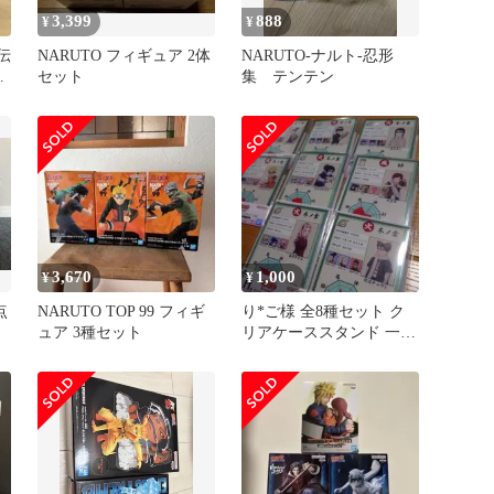
3,399
888
¥
¥
伝
NARUTO フィギュア 2体
NARUTO-ナルト-忍形
タ
セット
集 テンテン
3,670
1,000
¥
¥
点
NARUTO TOP 99 フィギ
り*ご様 全8種セット ク
ュア 3種セット
リアケーススタンド 一番
くじ NARUTO-ナルト-