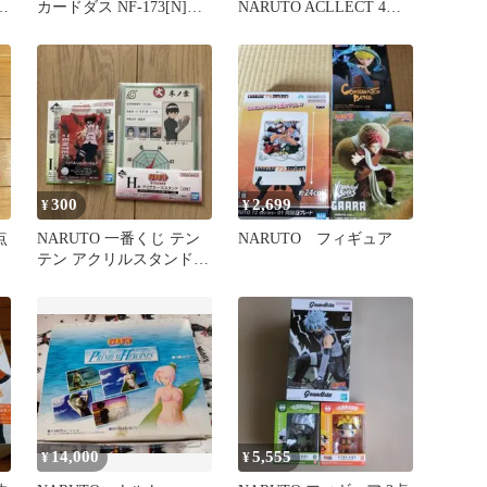
秋
カードダス NF-173[N]：
NARUTO ACLLECT 4種
テンテン(疾風伝)
セット
300
2,699
¥
¥
点
NARUTO 一番くじ テン
NARUTO フィギュア
テン アクリルスタンドロ
ック・リー H賞 中忍試験
14,000
5,555
¥
¥