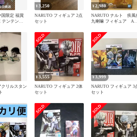
3,250
2,980
¥
¥
 中国限定 福賞
NARUTO フィギュア 2点
NARUTO ナルト 疾風
班 テンテンぬ
セット
九喇嘛 フィギュア A
イプ
3,555
3,999
¥
¥
 アクリルスタン
NARUTO フィギュア 2体
NARUTO フィギュア 3
ト
セット
セット