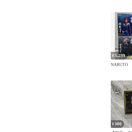
5,299
¥
NARUTO
300
¥