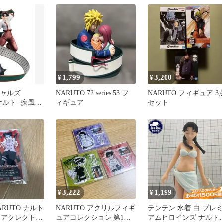
1,799
3,200
¥
¥
ギャルズ
NARUTO 72 series 53 フ
NARUTO フィギュア 3
-ナルト- 疾風伝
ィギュア
セット
3,222
1,199
¥
¥
RUTO ナルト
NARUTO アクリルフィギ
テンテン 水着 白 プレ
 アクレクト
ュアコレクション 第1弾
アムヒロインズ ナルト