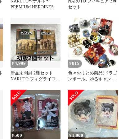
体
NARUTO〜ナルト〜
NARUTO フィギュア 3点
PREMIUM HEROINES
セット
4,999
815
¥
¥
体
新品未開封 2種セット
色々おまとめ商品(ドラゴ
NARUTO フィグライフ！
ンボール、ゆるキャン、
火影岩⑥
マーベル、サンリオetc)
500
1,900
¥
¥