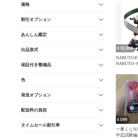
価格
割引オプション
あんしん鑑定
32,000
¥
出品形式
NARUTO
NARUTO
保証付き整備品
テンテン
色
発送オプション
配送料の負担
599
¥
タイムセール割引率
一番くじNA
中忍試験編