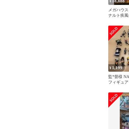
18,888
¥
メガハウ
ナルト疾風伝
ルトギャル
1,199
¥
監*督様 N
フィギュア
18個 セッ