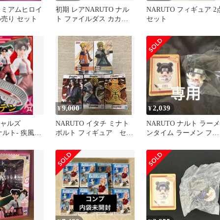
レミアムヒロイ
初期 レアNARUTO ナル
NARUTO フィギュア 2
め売り セット
ト ファイルダス カカシ
セット
ネジ ロック・リー他
9,000
2,039
¥
¥
ギャルズ
NARUTO イタチ ミナト
NARUTO ナルト ラーメ
-ナルト- 疾風伝
ボルト フィギュア セッ
ンタイム ラーメン フィ
ト ナルト
ギュア 中国 テンテン