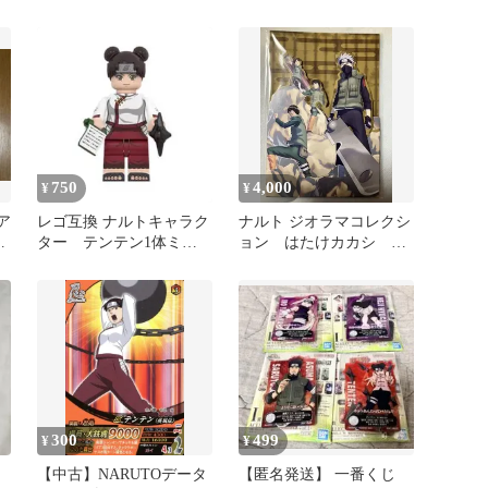
品
体セット カカシ テンテ
ン
750
4,000
¥
¥
ア
レゴ互換 ナルトキャラク
ナルト ジオラマコレクシ
ミ
ター テンテン1体ミニ
ョン はたけカカシ マ
フィグ
イト・ガイ ロック・リ
ー テンテン
300
499
¥
¥
【中古】NARUTOデータ
【匿名発送】 一番くじ