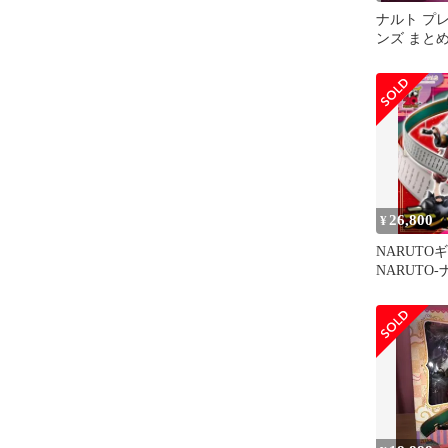
ナルト プ
ンズ まと
26,800
¥
NARUTO
NARUTO
テンテン