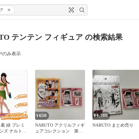
ア
UTO テンテン フィギュア の検索結果
中のみ表示
650
1,380
¥
¥
着 緑 プレミ
NARUTO アクリルフィギ
NARUTO まとめ売り
ンズ ナルト
ュアコレクション 第1
2005年当時品
弾 テンテン アクスタ