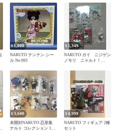
1,000
1,349
¥
¥
点
NARUTO テンテン シー
NARUTO ガイ ニジゲン
ル No.093
ノモリ ニャルト！
LAST BATTLE 編
3,600
4,999
¥
¥
ミ
未開封NARUTO 忍形集
NARUTO フィギュア 2種
ナルト コレクション 10
セット