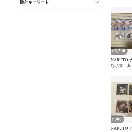
除外キーワード
テンテン
5,700
¥
NARUTO
忍形集 其
300
¥
NARUTO