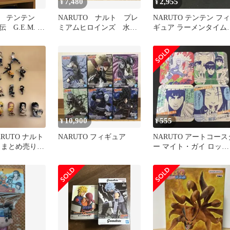
7,480
2,955
¥
¥
ス テンテン
NARUTO ナルト プレ
NARUTO テンテン フィ
 G.E.M. ナ
ミアムヒロインズ 水着
ギュア ラーメンタイム
ズ
ver. ９種 フィギュア
中国限定
10,900
555
¥
¥
ARUTO ナルト
NARUTO フィギュア
NARUTO アートコース
 まとめ売り
ー マイト・ガイ ロッ
ト
ク・リー ネジ テンテン