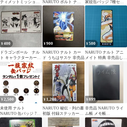
ティメットミッション
NARUTO ボルト ナツ
家紋缶バッジ 7種セッ
うずまきナルト Vジ
コミ コミックフェア 下
ト 非売品
ャンプ10枚
敷き
400
900
500
¥
¥
¥
ドラゴンボール ナル
NARUTO ナルト カー
NARUTO ナルト アニ
ト キャラクターカード
ド うちはサスケ 非売品
メイト 特典 非売品しお
2枚セット
り
2,500
1,200
899
¥
¥
¥
未使用 ナルト
NARUTO 秘伝・列の書
非売品 NARUTO ライ
NARUTO 缶バッジ 7種
初版 付録ステッカー付
ム帳 メモ帳
セット ノベルティー 非
き 非売品
OKAMOTO'S
売品