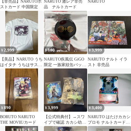
【非売品】NARUTOポ
NARUTO 激レア非売
NARUTO
ストカード 中国限定
品 ナルトカード
2,999
800
3,999
¥
¥
¥
【美品】NARUTO うち
NARUTO疾風伝 GiGO
NARUTO ナルト イラ
はイタチ うちはサスケ
限定 一族家紋缶バッジ
スト 非売品
tシャツ UT レア XS
千手一族
890
3,999
3,400
¥
¥
¥
BORUTO NARUTO
【公式特典付】→スワ
NARUTO はたけカカシ
THE MOVIE/カード
イプで確認 カカシ幼少
プロモ ナルトカードゲ
期 XP NARUTO
ーム PR忍-18 非売品