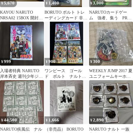
5,670
1,400
3,000
¥
¥
¥
KAYOU NARUTO
BORUTO ボルト トレ
NARUTOカードゲー
NRSA02 15BOX 開封済
ーディングカード 非売
ム 強者、集う PR
み ＋ポスター５枚
品
作-9 ナルト ナルティ
メットヒーロー
999
900
300
¥
¥
¥
入場者特典 NARUTO
ワンピース ゴール
WEEKLY JUMP 2017 夏
岸本斉史 週刊少年ジャ
ド ボルト ナルト
ユニフォームキーホル
ンプ BORUTO 美品 非
映画特典 漫画 非売
ダー NARUTO
売品
品
44,500
1,666
2,890
¥
¥
¥
NARUTO疾風伝 ナル
（非売品） BORUTO
NARUTO ナルト 一族