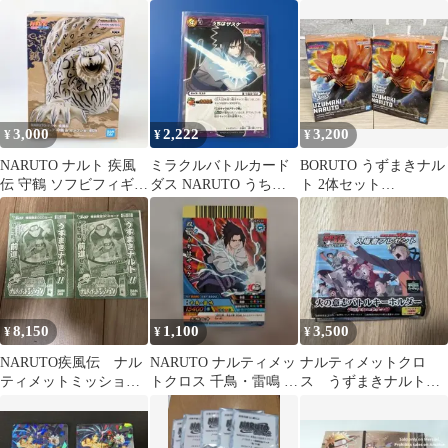
代目火影 非売品
2001年非売品カード原
点セット
作絵
3,000
2,222
3,200
¥
¥
¥
NARUTO ナルト 疾風
ミラクルバトルカード
BORUTO うずまきナル
伝 守鶴 ソフビフィギュ
ダス NARUTO うちは
ト 2体セット
ア
サスケ 大会プロモ
VIBRATION STARS
8,150
1,100
3,500
¥
¥
¥
NARUTO疾風伝 ナル
NARUTO ナルティメッ
ナルティメットクロ
ティメットミッショ
トクロス 千鳥・雷鳴 サ
ス うずまきナルト
ン うずまきナルト
スケ プロモ トレカ 非
火の意志を継ぐ者 プロ
プロモ 2枚
売品
モ 特典