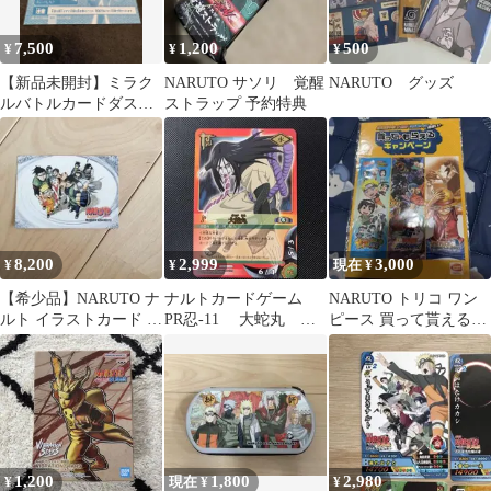
7,500
1,200
500
¥
¥
¥
【新品未開封】ミラク
NARUTO サソリ 覚醒
NARUTO グッズ
ルバトルカードダス
ストラップ 予約特典
NARUTO 疾風伝 サス
ケ
8,200
2,999
3,000
¥
¥
現在 ¥
【希少品】NARUTO ナ
ナルトカードゲーム
NARUTO トリコ ワン
ルト イラストカード 岸
PR忍-11 大蛇丸 プ
ピース 買って貰えるキ
本斉史 当時物
ロモ 非売品
ャンペーン 非売品
1,200
1,800
2,980
¥
現在 ¥
¥