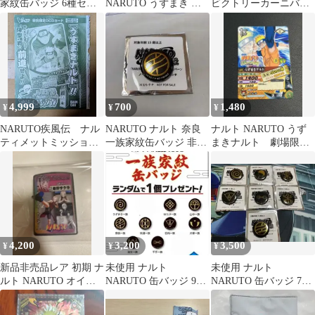
家紋缶バッジ 6種セッ
NARUTO うずまき ナ
ビクトリーカーニバル
ト 非売品
ルト ぬいぐるみ マスコ
2026 特製ギャラクシー
ット 非売品
カップ
4,999
700
1,480
¥
¥
¥
NARUTO疾風伝 ナル
NARUTO ナルト 奈良
ナルト NARUTO うず
ティメットミッショ
一族家紋缶バッジ 非売
まきナルト 劇場限定
ン うずまきナルト
品
プロモ DNP-024 非売
未開封 究極任務
品
4,200
3,200
3,500
¥
¥
¥
新品非売品レア 初期 ナ
未使用 ナルト
未使用 ナルト
ルト NARUTO オイル
NARUTO 缶バッジ 9種
NARUTO 缶バッジ 7個
ライター 春野サクラ
セット ノベルティー 非
セット ノベルティ 非売
売品
品