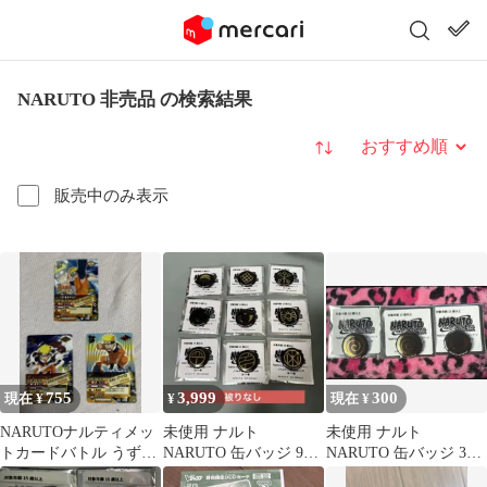
NARUTO 非売品 の検索結果
並び替え
販売中のみ表示
755
3,999
300
現在 ¥
¥
現在 ¥
NARUTOナルティメッ
未使用 ナルト
未使用 ナルト
トカードバトル うずま
NARUTO 缶バッジ 9個
NARUTO 缶バッジ 3個
きナルト3枚セット(劇
セット ノベルティー 非
セット ノベルティー 非