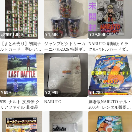
KAYOU
1,000
1,500
39,800
現在 ¥
¥
¥
【まとめ売り】初期ナ
ジャンプビクトリーカ
NARUTO 劇場版 ミラ
ルトカード 字レア
ーニバル2026 特製ギャ
クルバトルカードダス
作カード
ラクシーカップ3個セッ
& DVD 非売品
ト
699
2,999
1,780
¥
¥
¥
539. ナルト 疾風伝 ク
NARUTO
劇場版NARUTO ナルト
リアファイル 非売品
2006年 レンタル販促B2
ポスター 非売品