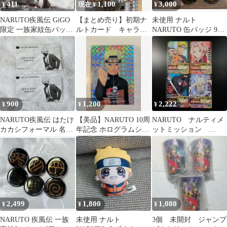
411
1,100
3,000
¥
現在 ¥
¥
NARUTO疾風伝 GiGO
【まとめ売り】初期ナ
未使用 ナルト
限定 一族家紋缶バッジ
ルトカード キャラカ
NARUTO 缶バッジ 9個
山中一族
ード
セット ノベルティ 非売
品
900
1,200
2,222
¥
¥
¥
NARUTO疾風伝 はたけ
【美品】NARUTO 10周
NARUTO ナルティメ
カカシフォーマル 名刺
年記念 ホログラムシー
ットミッション
風カード 2枚セット
ル うずまきナルト 非
【DMP-001～004】非売
売品
品
2,499
1,800
1,080
¥
¥
¥
NARUTO 疾風伝 一族
未使用 ナルト
3個 未開封 ジャンプ