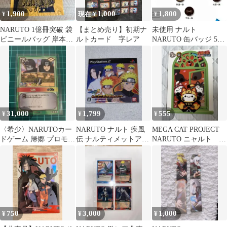
1,900
1,000
1,800
¥
現在 ¥
¥
NARUTO 1億冊突破 袋
【まとめ売り】初期ナ
未使用 ナルト
ビニールバッグ 岸本斉
ルトカード 字レア
NARUTO 缶バッジ 5種
史 レア 希少 非売品
セット ノベルティー 非
売品
31,000
1,799
555
¥
¥
¥
〈希少〉NARUTOカー
NARUTO ナルト 疾風
MEGA CAT PROJECT
ドゲーム 帰郷 プロモ
伝 ナルティメットアク
NARUTO ニャルト 配
BANDAI 非売品
セル2 PS2 新品 非売品
布物 非売品
750
3,000
1,000
¥
¥
¥