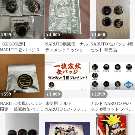
場版付き)
売品
売品
999
4,000
1,600
¥
¥
¥
【GIGO限定】
NARUTO疾風伝 ナル
NARUTO 缶バッジ 4種
NARUTO 缶バッジ 3種
ティメットミッション
セット 非売品
セット 非売品
うずまきナルト 2007
年Vジャンプ
599
1,000
2,999
¥
¥
¥
NARUTO疾風伝 GiGO
未使用 ナルト
ナルト NARUTO 缶バ
限定 一族家紋缶バッジ
NARUTO 缶バッジ う
ッジ 8種セット ノベル
奈良一族
ずまき一族 ノベルティ
ティー 非売品
ー 非売品