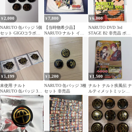
2,000
7,800
6,000
¥
¥
¥
NARUTO 缶バッジ 5個
【当時物希少品】
NARUTO DVD 3rd
セット GIGOコラボ非
NARUTO ナルト イラ
STAGE B2 非売品 ポス
売品
ストカード 岸本斉史 当
ター ナルト
時物
1,199
1,200
1,500
¥
¥
¥
未使用 ナルト
NARUTO 缶バッジ 3種
ナルト ナルト疾風伝 ナ
NARUTO 缶バッジ 3個
セット 非売品
ルティメットミッショ
セット ノベルティー 非
ン 砂漠の我愛羅 プロモ
売品
非売品