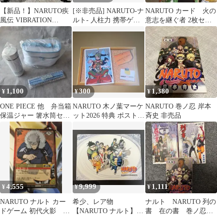
【新品！】NARUTO疾
[※非売品] NARUTO-ナ
NARUTO カード 火の
風伝 VIBRATION
ルト- 人柱力 携帯ゲー
意志を継ぐ者 2枚セッ
STARS 波風ミナ 未開
ム用 缶ケース
ト 非売品
封品
1,100
300
1,380
¥
¥
¥
ONE PIECE 他 弁当箱
NARUTO 木ノ葉マーケ
NARUTO 巻ノ忍 岸本
保温ジャー 箸水筒セッ
ット2026 特典 ポストカ
斉史 非売品
トセブンイレブン限定
ード 非売品
非売品
4,555
9,999
1,111
¥
¥
¥
NARUTO ナルト カー
希少、レア物
ナルト NARUTO 列の
ドゲーム 初代火影 二
【NARUTO ナルト】
書 在の書 巻ノ忍 3