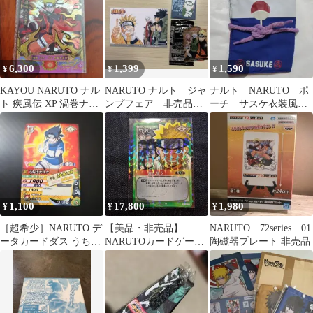
6,300
1,399
1,590
¥
¥
¥
KAYOU NARUTO ナル
NARUTO ナルト ジャ
ナルト NARUTO ポ
ト 疾風伝 XP 渦巻ナル
ンプフェア 非売品セ
ーチ サスケ衣装風ケ
ト 仙人モード 非売品
ット
ース 激忍EX2 特典
非売品
1,100
17,800
1,980
¥
¥
¥
［超希少］NARUTO デ
【美品・非売品】
NARUTO 72series 01
ータカードダス うちは
NARUTOカードゲーム
陶磁器プレート 非売品
サスケ DNP-009 非売品
強者、集う PR-9