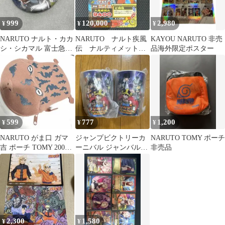
999
120,000
2,980
¥
¥
¥
NARUTO ナルト・カカ
NARUTO ナルト疾風
KAYOU NARUTO 非売
シ・シカマル 富士急ハ
伝 ナルティメットミ
品海外限定ポスター
イランド 缶バッジ 非売
ッション うずまきナ
品
ルト 非売品
599
777
1,200
¥
¥
¥
NARUTO がま口 ガマ
ジャンプビクトリーカ
NARUTO TOMY ポーチ
吉 ポーチ TOMY 2005
ーニバル ジャンバル
非売品
口寄せガマ型DSケース
2026特製ギャラクシー
カップ2個
2,300
1,580
¥
¥