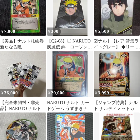
7,800
300
5,500
¥
¥
¥
【美品】ナルト札絵巻
【Q2-08】◎ NARUTO
②ナルト【レア 背景ラ
新たなる敵
疾風伝 絆 ローソンオ
イトグレー】 ◆リー ◆
リジナル ３枚セット
クリアファイル ／ 非売
中古
品
36,000
20,000
3,999
¥
¥
¥
【完全未開封・非売
NARUTO ナルト カー
​【ジャンプ特典】ナル
品】NARUTO ナルト
ドゲーム うずまきナル
ト ナルティメットカー
映画特典 ミラバト 2
ト PR忍-8 プロモ 非
ド 螺旋丸 特殊効果付
個セット
売品
美品