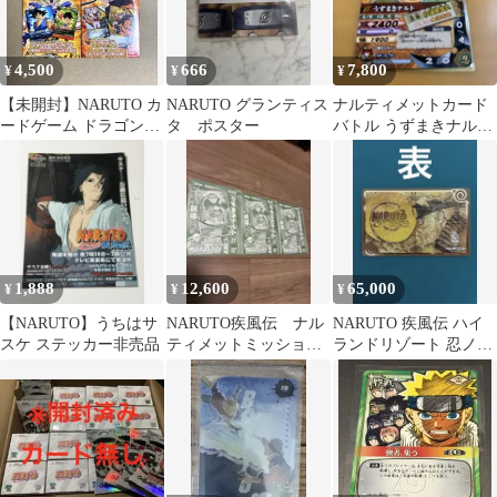
4,500
666
7,800
¥
¥
¥
【未開封】NARUTO カ
NARUTO グランティス
ナルティメットカード
ードゲーム ドラゴンボ
タ ポスター
バトル うずまきナルト
ール カードダス DVD
DNP-025 プロモ 非売
非売品
品
1,888
12,600
65,000
¥
¥
¥
【NARUTO】うちはサ
NARUTO疾風伝 ナル
NARUTO 疾風伝 ハイ
スケ ステッカー非売品
ティメットミッション
ランドリゾート 忍ノ証
うずまきナルト Vジ
カード 非売品
ャンプ3セット