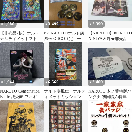
1,680
3,499
2,399
¥
¥
¥
【非売品2枚】ナルト
8/8 NARUTOナルト疾
【NARUTO】ROAD TO
ナルティメットストー
風伝×GiGO限定 一族
NINJYA＆絆★非売品ポ
ムコネクションズ ホロ
家紋 缶バッジ 5個セ
ートレート＆下敷き
グラムステッカー
ット
1,944
6,666
2,400
¥
¥
¥
NARUTO Combination
ナルト疾風伝 ナルテ
NARUTO 木ノ葉特製バ
Battle 我愛羅 フィギュ
ィメットミッション
ンダナ 初回購入特典
ア 非売品
うずまきナルト DMP-
非売品
016 非売品