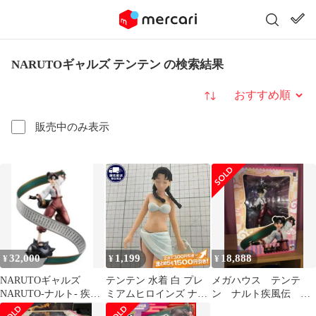
NARUTOギャルズ テンテン の検索結果
並び替え
販売中のみ表示
32,000
1,199
18,888
¥
¥
¥
NARUTOギャルズ
テンテン 水着 白 プレ
メガハウス テンテ
NARUTO-ナルト- 疾風
ミアムヒロインズ ナル
ン ナルト疾風伝
伝 テンテン
ト フィギュア 2005年当
G.E.M. ナルトギャルズ