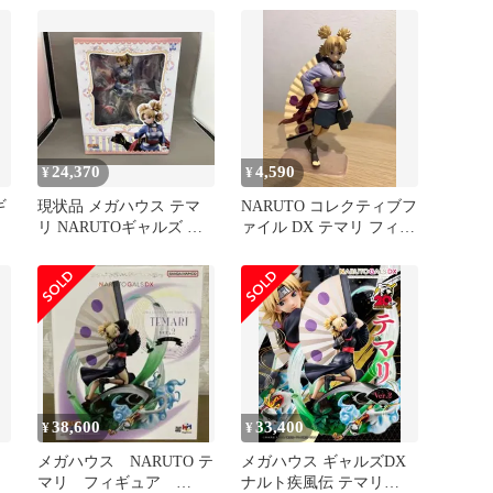
24,370
4,590
¥
¥
ギ
現状品 メガハウス テマ
NARUTO コレクティブフ
リ NARUTOギャルズ プ
ァイル DX テマリ フィギ
レバン限定 NARUTO-ナ
ュア
ルト-疾風伝
38,600
33,400
¥
¥
メガハウス NARUTO テ
メガハウス ギャルズDX
マリ フィギュア
ナルト疾風伝 テマリ