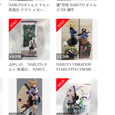
マ
NARUTOギャルズ ナルト
優*空様 NARUTO ギャル
疾風伝 テマリ メガハウ
ズ DX 綱手
ス フィギュア
6,930
2,500
¥
¥
山中いの 「NARUTO-ナ
NARUTO VIBRATION
ラ
ルト-疾風伝」 NARUTO
STARS,EFFECTREME デ
ギャルズ
イダラ