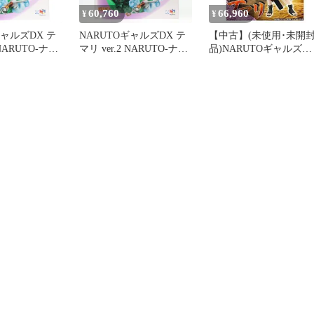
60,760
66,960
¥
¥
ギャルズDX テ
NARUTOギャルズDX テ
【中古】(未使用･未開
 NARUTO-ナル
マリ ver.2 NARUTO-ナル
品)NARUTOギャルズ
 完成品 フィギ
ト- 疾風伝 完成品 フィギ
NARUTO‐ナルト‐ 疾風
トレショップ&
ュア メガトレショップ&
テマリ 完成品フィギュ
ショップ限定
オンラインショップ限定
メガハウス