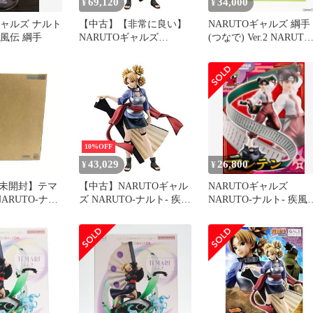
69,120
34,000
¥
¥
ギャルズ ナルト
【中古】【非常に良い】
NARUTOギャルズ 綱手
疾風伝 綱手
NARUTOギャルズ
(つなで) Ver.2 NARUTO
NARUTO‐ナルト‐ 疾風伝
ナルト- 疾風伝 完成品 
テマリ 完成品フィギュア
ィギュア 一部店舗&オ
mxn26g8
ラインショップ限定 メ
ハウス
10%OFF
43,029
26,800
¥
¥
未開封】テマ
【中古】NARUTOギャル
NARUTOギャルズ
「NARUTO-ナル
ズ NARUTO‐ナルト‐ 疾風
NARUTO-ナルト- 疾風
 NARUTOギ
伝 テマリ 完成品フィギ
テンテン
 塗装済み完成
ュア