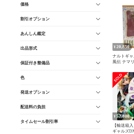
価格
割引オプション
あんしん鑑定
20,850
¥
出品形式
ナルトギャ
風伝 テマリ ve
保証付き整備品
ィギュア
色
発送オプション
配送料の負担
52,800
¥
タイムセール割引率
【輸送箱入り
ギャルズDX