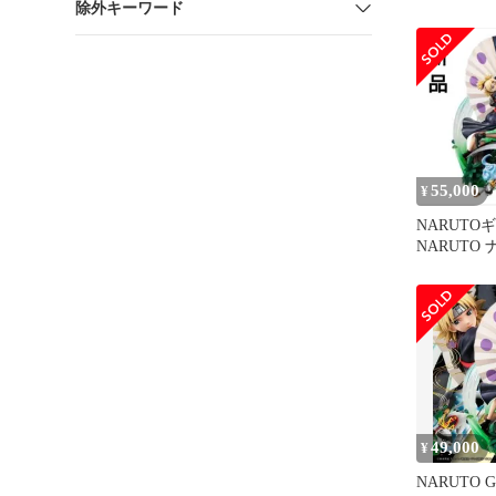
除外キーワード
ルト- 疾風伝
新品未開封
55,000
¥
NARUTO
NARUTO
テマリ Ver.
49,000
¥
NARUTO 