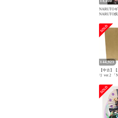
8,000
¥
NARUTO
NARUTO
44,923
¥
【中古】【
リ ver.2 
ト-疾風伝」
ャルズDX
品[95]