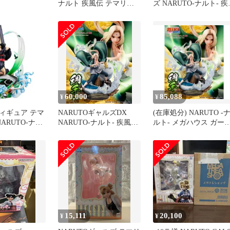
ナルト 疾風伝 テマリ
ズ NARUTO‐ナルト‐ 疾
Ver.2 完成品フィギュア
伝 テマリ 完成品フィギ
ュア
60,000
85,088
¥
¥
ィギュア テマ
NARUTOギャルズDX
(在庫処分) NARUTO -
「NARUTO-ナル
NARUTO‐ナルト‐ 疾風伝
ルト- メガハウス ガー
 NARUTOギ
綱手 Ver.3
ズDX綱手 Ver 3
 塗装済み完成
レショップ＆オ
ョップ限定
15,111
20,100
¥
¥