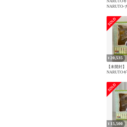
NARUTO
NARUTO
テンテン@
20,535
¥
【未開封】
NARUTO
NARUTO
綱手 Ver.
ュア
15,500
¥