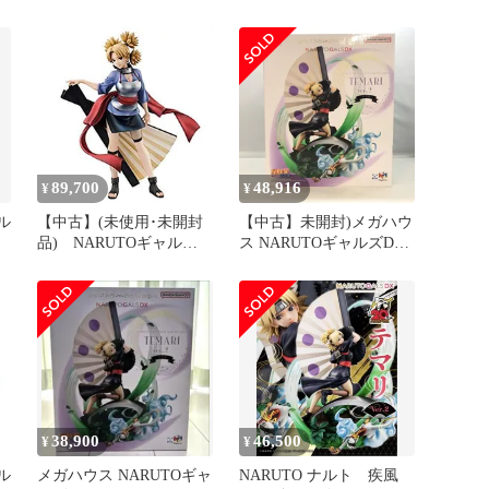
GALS DX ナルト
Ver.2
89,700
48,916
¥
¥
ル
【中古】(未使用･未開封
【中古】未開封)メガハウ
品) NARUTOギャルズ
ス NARUTOギャルズDX
NARUTO‐ナルト‐ 疾風伝
テマリ ver.2 NARUTO-ナ
テマリ 完成品フィギュア
ルト-疾風伝[97]
bt0tq1u
38,900
46,500
¥
¥
ル
メガハウス NARUTOギャ
NARUTO ナルト 疾風