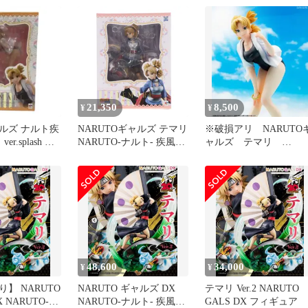
ュア
21,350
8,500
¥
¥
ルズ ナルト疾
NARUTOギャルズ テマリ
※破損アリ NARUTO
r.splash フ
NARUTO-ナルト- 疾風伝
ャルズ テマリ
完成品 フィギュア 一部
Ver.Splash
店舗&オンラインショッ
プ限定 メガハウス
48,600
34,000
¥
¥
】 NARUTO
NARUTO ギャルズ DX
テマリ Ver.2 NARUTO
 NARUTO-ナ
NARUTO-ナルト- 疾風
GALS DX フィギュア