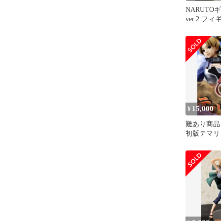
NARUTO
ver.2 
ウス
15,000
¥
難あり商品
初版テマリ
ィギュア G.