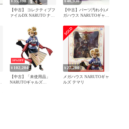
35,398
40,930
¥
¥
【中古】 コレクティブフ
【中古】パーツ汚れ小)メ
-
ァイルDX NARUTO ナル
ガハウス NARUTOギャル
フ
ト PartII テマリ
ズDX テマリ
ン
Ver.2/NARUTO ナルト 疾
ガ
風伝[6]
10%OFF
102,204
27,280
¥
¥
【中古】「未使用品」
メガハウス NARUTOギャ
伝
NARUTOギャルズ
ルズ テマリ
NARUTO‐ナルト‐ 疾風伝
テマリ 完成品フィギュア