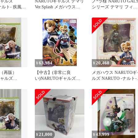
ギャルズ
NARUTOギャルズ テマリ
ノ*ラ様 NARUTO GAL
-ナルト- 疾風伝
Ver.Splash メガハウス
シリーズ テマリ フィギ
希少 新品未開封
ュア
63,984
20,460
¥
¥
（再販）
【中古】(非常に良
メガハウス NARUTOギ
ギャルズ
い)NARUTOギャルズ
ルズ NARUTO -ナルト-
‐ナルト‐ 疾風伝
NARUTO‐ナルト‐ 疾風伝
疾風伝 テマリ 再販版
2 完成品フィギ
テマリ 完成品フィギュア
21,000
43,999
¥
¥