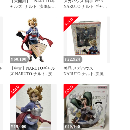
S
【未開封】 NARUTOギ
メガハウス 綱手 Ver.3
ャルズ ‐ナルト‐ 疾風伝
NARUTO ナルト ギャル
綱手 Ver.2 【再販】
ズ DX ナルト疾風伝 フィ
ギュア #nn
60,190
22,924
¥
¥
ャ
【中古】NARUTOギャル
美品 メガハウス
ズ NARUTO‐ナルト‐ 疾風
NARUTO-ナルト-疾風伝
伝 テマリ 完成品フィギ
GALS SERIES NARUTO
ュア mxn26g8
GALS テマリ フィギュア
19,000
40,100
¥
¥