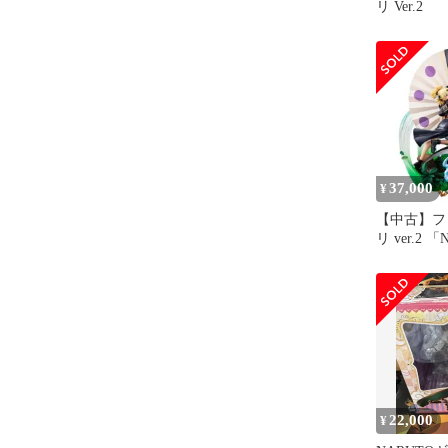
リ Ver.2
37,000
¥
【中古】フ
リ ver.2 
ト-疾風伝」
ャルズDX
品 メガト
ンラインシ
22,000
¥