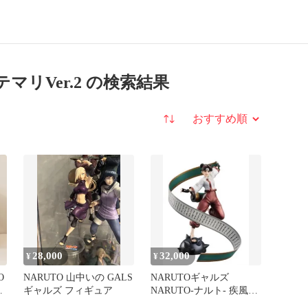
テマリVer.2 の検索結果
並び替え
28,000
32,000
¥
¥
O
NARUTO 山中いの GALS
NARUTOギャルズ
ギャルズ フィギュア
NARUTO-ナルト- 疾風伝
ギ
テンテン