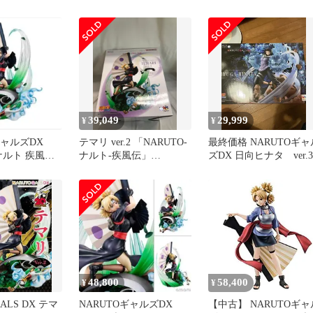
 テマリ Ver.2
伝 テマリ Ver.2
 送料込
39,049
29,999
¥
¥
ギャルズDX
テマリ ver.2 「NARUTO-
最終価格 NARUTOギャ
 ナルト 疾風伝
ナルト-疾風伝」
ズDX 日向ヒナタ ver.3
2
NARUTOギャルズDX
48,800
58,400
¥
¥
GALS DX テマ
NARUTOギャルズDX
【中古】 NARUTOギャ