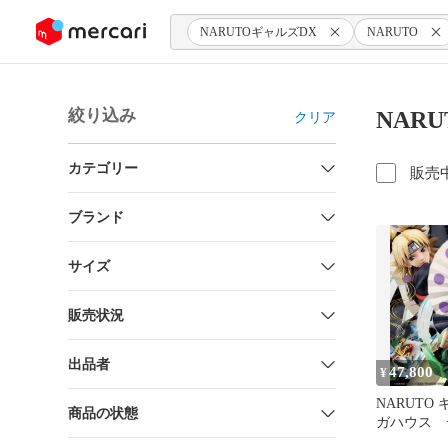
ンツにスキップ
NARUTOギャルズDX
NARUTO
絞り込み
NAR
クリア
カテゴリー
販売
ブランド
サイズ
販売状況
出品者
47,800
¥
NARUTO 
商品の状態
ガハウス テ