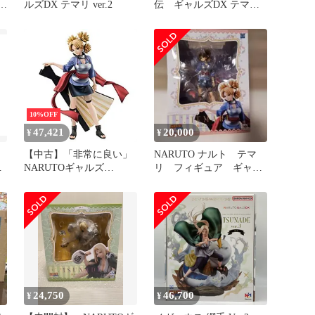
風
ルズDX テマリ ver.2
伝 ギャルズDX テマ
リ Ver.2 フィギュア
10%OFF
47,421
20,000
¥
¥
ナ
【中古】「非常に良い」
NARUTO ナルト テマ
ル
NARUTOギャルズ
リ フィギュア ギャル
NARUTO‐ナルト‐ 疾風伝
ズ メガハウス
テマリ 完成品フィギュア
24,750
46,700
¥
¥