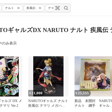
ナルト
疾風伝
テマリVer.2
UTOギャルズDX NARUTO ナルト 疾風伝 
中のみ表示
21,000
25,555
¥
¥
ギャルズ DX メ
NARUTOギャルズ ナルト
新品 未開封 NARUT
マリ Ver.2
疾風伝 テマリ メガハウ
ナルト 綱手 ギャル
ス フィギュア
ズ メガハウス フィ