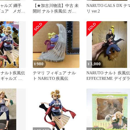
ギャルズ 綱手
【★加古川物流】中古 未
NARUTO GALS DX テ
フィギュア メガハ
開封 ナルト疾風伝 ガー
リ ver.2
ルズシリーズ テマリ メ
ガハウス**【701】
980
3,000
¥
¥
 ナルト疾風伝
テマリ フィギュア ナル
NARUTO ナルト 疾風伝
 ギャルズ フ
ト NARUTO 疾風伝
EFFECTREME デイダ
E.M