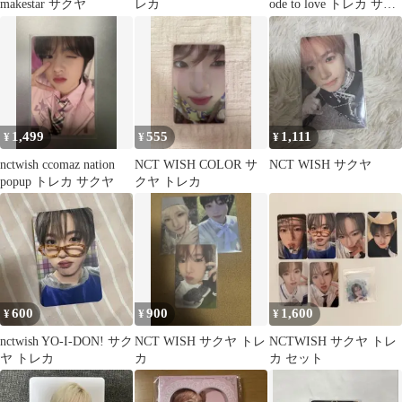
makestar サクヤ
レカ
ode to love トレカ サク
ヤ
1,499
555
1,111
¥
¥
¥
nctwish ccomaz nation
NCT WISH COLOR サ
NCT WISH サクヤ
popup トレカ サクヤ
クヤ トレカ
600
900
1,600
¥
¥
¥
nctwish YO-I-DON! サク
NCT WISH サクヤ トレ
NCTWISH サクヤ トレ
ヤ トレカ
カ
カ セット