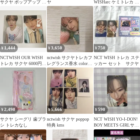
サクヤ ポップアップ 特
ヤ
WISHarc ケミトレカ サ
典 トレカ
クヤ リョウ
1,444
3,650
750
¥
¥
¥
NCTWISH OUR WISH
nctwish サクヤトレカフ
NCT WISH トレカ ステ
トレカ サクヤ 6000円購
レグランス香水 color
ッカー セット サクヤ
入特典 セット
md
2,490
5,666
590
¥
¥
¥
サクヤ シーグリ 歯ブラ
nctwish サクヤ poppop
NCT WISH YO-I-DON!
シ トレカなし
特典 kms
BOY MEETS GIRLサク
ヤ トレカ