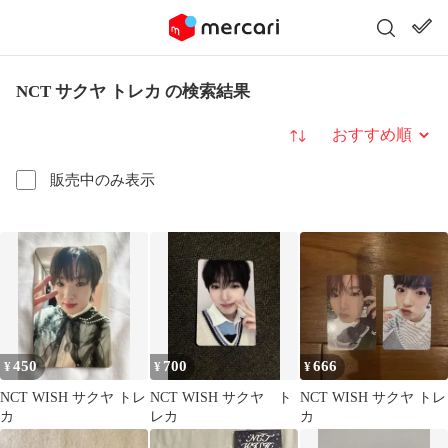
NCT サクヤ トレカ の検索結果
並び替え
販売中のみ表示
450
700
666
¥
¥
¥
NCT WISH サクヤ トレ
NCT WISH サクヤ ト
NCT WISH サクヤ トレ
カ
レカ
カ