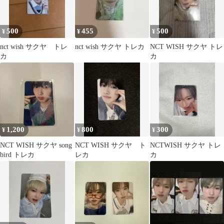
500
455
500
¥
¥
¥
nct wish サクヤ トレ
nct wish サクヤ トレカ
NCT WISH サクヤ トレ
カ
カ
1,200
800
300
¥
¥
¥
NCT WISH サクヤ song
NCT WISH サクヤ ト
NCTWISH サクヤ トレ
bird トレカ
レカ
カ