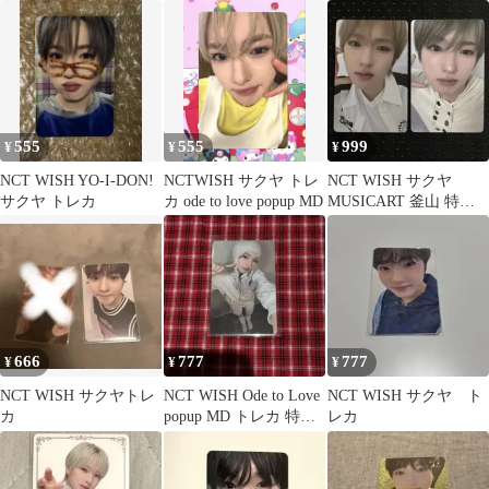
ランダムトレカ サクヤ
ット
レカ サクヤ
555
555
999
¥
¥
¥
NCT WISH YO-I-DON!
NCTWISH サクヤ トレ
NCT WISH サクヤ
サクヤ トレカ
カ ode to love popup MD
MUSICART 釜山 特典
トレカ
666
777
777
¥
¥
¥
NCT WISH サクヤトレ
NCT WISH Ode to Love
NCT WISH サクヤ ト
カ
popup MD トレカ 特典
レカ
サクヤ