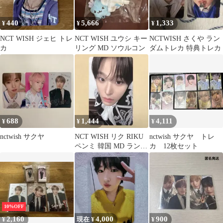
440
5,666
1,333
¥
¥
¥
NCT WISH ジェヒ トレ
NCT WISH ユウシ キー
NCTWISH さくや ラン
カ
リング MD ソウルコン
ダムトレカ 特典トレカ
688
1,444
4,111
¥
¥
¥
nctwish サクヤ
NCT WISH リク RIKU
nctwish サクヤ トレ
ペンミ 韓国 MD ランダ
カ 12枚セット
ム セルカ トレカ
10%OFF
2,160
4,000
900
¥
現在 ¥
¥