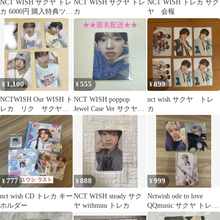
NCT WISH サクヤ トレ
NCT WISH サクヤ トレ
NCT WISH トレカ サク
カ 6000円 購入特典ツア
カ
ヤ 会報
ー特典トレカ 会場限定
1,100
555
899
¥
¥
¥
NCTWISH Our WISH ト
NCT WISH poppop
nct wish サクヤ トレ
レカ リク サクヤ
Jewel Case Ver サクヤ
カ
リョウ ジェヒ
トレカ
777
888
999
¥
¥
¥
nct wish CD トレカ キー
NCT WISH steady サク
Nctwish ode to love
ホルダー
ヤ withmuu トレカ
QQmusic サクヤ トレカ
3枚セット