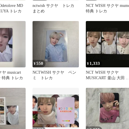
detolove MD
nctwish サクヤ トレカ
NCT WISH サクヤ mum
KUYA トレカ
まとめ
特典 トレカ
550
1,333
¥
¥
クヤ musicart
NCTWISH サクヤ ペン
NCT WISH サクヤ
 特典 トレカ
ミ トレカ
MUSICART 釜山 大田 
典 トレカ