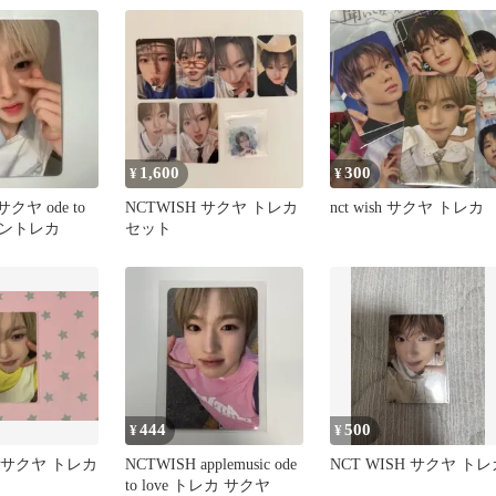
1,600
300
¥
¥
サクヤ ode to
NCTWISH サクヤ トレカ
nct wish サクヤ トレカ
ントントレカ
セット
444
500
¥
¥
H サクヤ トレカ
NCTWISH applemusic ode
NCT WISH サクヤ トレ
to love トレカ サクヤ