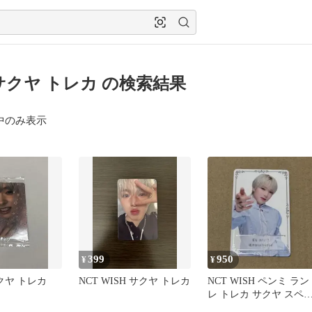
 サクヤ トレカ の検索結果
中のみ表示
399
950
¥
¥
 サクヤ トレカ
NCT WISH サクヤ トレカ
NCT WISH ペンミ ラン
レ トレカ サクヤ スペ
ャル ファンミ