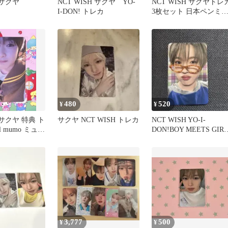
 サクヤ
NCT WISH サクヤ YO-
NCT WISH サクヤトレ
I-DON! トレカ
3枚セット 日本ペンミ
2026
480
520
¥
¥
 サクヤ 特典 ト
サクヤ NCT WISH トレカ
NCT WISH YO-I-
ul mumo ミュー
DON!BOY MEETS GIR
トレカ サクヤ
3,777
500
¥
¥