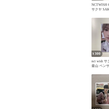
NCTWISH O
サクヤ SA
300
¥
nct wish サ
釜山 ペンサ