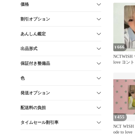
価格
割引オプション
あんしん鑑定
666
¥
出品形式
NCTWISH 
love ヨ
保証付き整備品
色
発送オプション
配送料の負担
455
¥
タイムセール割引率
NCT WIS
ode to love