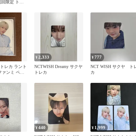
e 初回限定 トレ
2,333
777
¥
¥
H トレカ ラント
NCTWISH Dreamy サクヤ
NCT WISH サクヤ ト
ファンミ ペン
トレカ
カ
440
1,999
¥
¥