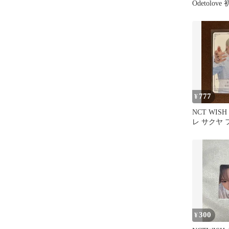
Odetolov
カ
777
¥
NCT WIS
レ サクヤ 
ミ
300
¥