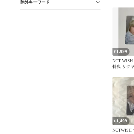
除外キーワード
1,999
¥
NCT WISH
特典 サクヤ
1,499
¥
NCTWISH