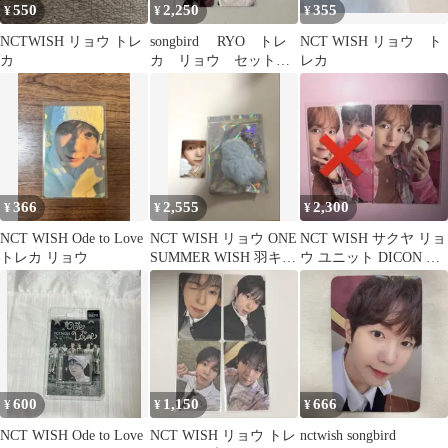
550
2,250
355
¥
¥
¥
NCTWISH リョウ トレ
songbird RYO トレ
NCT WISH リョウ ト
カ
カ リョウ セット
レカ
nct wish
366
2,555
2,300
¥
¥
¥
NCT WISH Ode to Love
NCT WISH リョウ ONE
NCT WISH サクヤ リョ
トレカ リョウ
SUMMER WISH 羽キー
ウ ユニット DICON ト
ホルダー
レカ
600
1,150
666
¥
¥
¥
NCT WISH Ode to Love
NCT WISH リョウ トレ
nctwish songbird