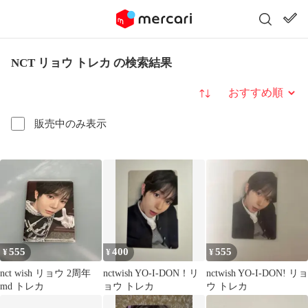
NCT リョウ トレカ の検索結果
並び替え
販売中のみ表示
555
400
555
¥
¥
¥
nct wish リョウ 2周年
nctwish YO-I-DON！リ
nctwish YO-I-DON! リョ
md トレカ
ョウ トレカ
ウ トレカ