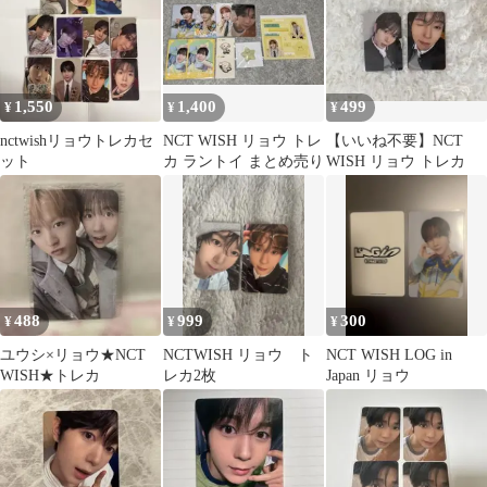
1,550
1,400
499
¥
¥
¥
nctwishリョウトレカセ
NCT WISH リョウ トレ
【いいね不要】NCT
ット
カ ラントイ まとめ売り
WISH リョウ トレカ
488
999
300
¥
¥
¥
ユウシ×リョウ★NCT
NCTWISH リョウ ト
NCT WISH LOG in
WISH★トレカ
レカ2枚
Japan リョウ