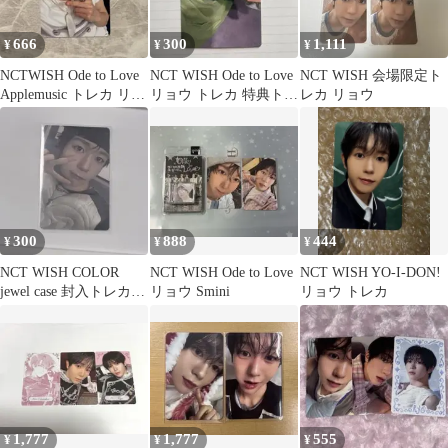
666
300
1,111
¥
¥
¥
NCTWISH Ode to Love
NCT WISH Ode to Love
NCT WISH 会場限定ト
Applemusic トレカ リョ
リョウ トレカ 特典トレ
レカ リョウ
ウ
カ
300
888
444
¥
¥
¥
NCT WISH COLOR
NCT WISH Ode to Love
NCT WISH YO-I-DON!
jewel case 封入トレカ
リョウ Smini
リョウ トレカ
リョウ
1,777
1,777
555
¥
¥
¥