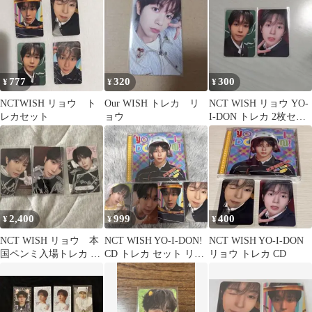
777
320
300
¥
¥
¥
NCTWISH リョウ ト
Our WISH トレカ リ
NCT WISH リョウ YO-
レカセット
ョウ
I-DON トレカ 2枚セッ
ト
2,400
999
400
¥
¥
¥
NCT WISH リョウ 本
NCT WISH YO-I-DON!
NCT WISH YO-I-DON
国ペンミ入場トレカ 3
CD トレカ セット リョ
リョウ トレカ CD
枚セット
ウ