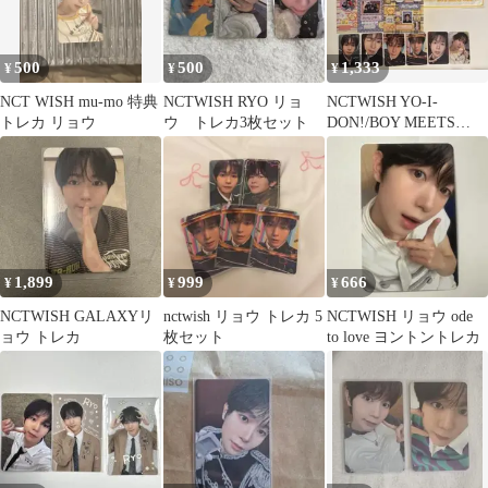
500
500
1,333
¥
¥
¥
NCT WISH mu-mo 特典
NCTWISH RYO リョ
NCTWISH YO-I-
トレカ リョウ
ウ トレカ3枚セット
DON!/BOY MEETS
GIRL トレカ リョウ
1,899
999
666
¥
¥
¥
NCTWISH GALAXYリ
nctwish リョウ トレカ 5
NCTWISH リョウ ode
ョウ トレカ
枚セット
to love ヨントントレカ