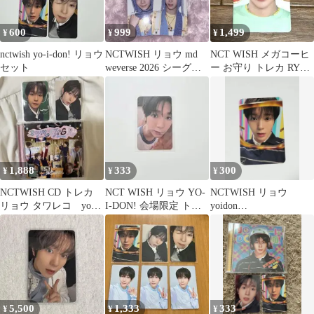
600
999
1,499
¥
¥
¥
nctwish yo-i-don! リョウ
NCTWISH リョウ md
NCT WISH メガコーヒ
セット
weverse 2026 シーグリ
ー お守り トレカ RYO
トレカ
リョウ
1,888
333
300
¥
¥
¥
NCTWISH CD トレカ
NCT WISH リョウ YO-
NCTWISH リョウ
リョウ タワレコ yo-i-
I-DON! 会場限定 トレ
yoidon
don
カ
BOYMEETSGIRL トレ
カ
5,500
1,333
333
¥
¥
¥