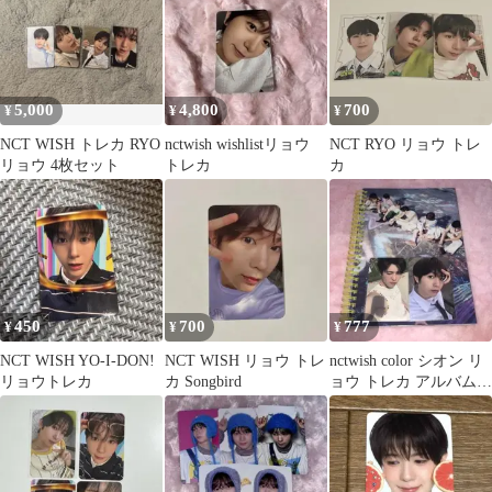
5,000
4,800
700
¥
¥
¥
NCT WISH トレカ RYO
nctwish wishlistリョウ
NCT RYO リョウ トレ
リョウ 4枚セット
トレカ
カ
450
700
777
¥
¥
¥
NCT WISH YO-I-DON!
NCT WISH リョウ トレ
nctwish color シオン リ
リョウトレカ
カ Songbird
ョウ トレカ アルバム
セット