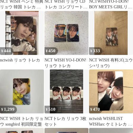
NCT WISH ペンミ 特典
NCT WISH リョウ CD
NCTWISHYO-I-DON!
リョウ 韓国 トレカ ア
トレカ コンプリートセ
BOY MEETS GIRLリョ
クスタ
ット
ウトレカセット
444
450
333
¥
¥
¥
nctwish リョウ トレカ
NCT WISH YO-I-DON!
NCT WISH 有料ズ(ユウ
リョウ トレカ
シ×リョウ)
1,299
510
470
¥
¥
¥
NCT WISH トレカ リョ
NCTトレカ リョウ 3枚
nctwish WISHLIST
ウ songbird 初回限定盤
セット
WISHarc ケミトレカ サ
クヤ リョウ