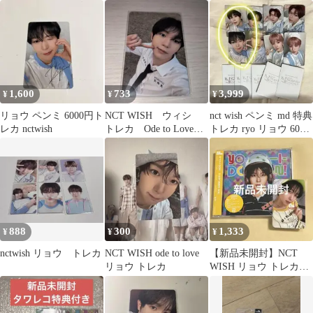
リョウ
1,600
733
3,999
¥
¥
¥
リョウ ペンミ 6000円ト
NCT WISH ウィシ
nct wish ペンミ md 特典
レカ nctwish
トレカ Ode to Love
トレカ ryo リョウ 6000
初回限定 リョウ
円購入特典
888
300
1,333
¥
¥
¥
nctwish リョウ トレカ
NCT WISH ode to love
【新品未開封】NCT
リョウ トレカ
WISH リョウ トレカ
CD