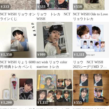
333
333
550
¥
¥
¥
NCT WISH リョウ オン
リョウ トレカ NCT
NCT WISH Ode to Love
ラインくじ
WISH
リョウトレカ
1,350
999
1,111
¥
¥
¥
NCT WISH りょう 6000
nct wish リョウ color
リョウ NCT WISH
円 特典トレカ ペンミ
starriver トレカ
2025シーグリMD フォ
トパック ポップアッ
プ限定
1,200
1,111
555
¥
¥
¥