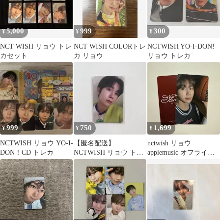
5,000
999
300
¥
¥
¥
NCT WISH リョウ トレ
NCT WISH COLORトレ
NCTWISH YO-I-DON!
カセット
カ リョウ
リョウ トレカ
999
750
1,699
¥
¥
¥
NCTWISH リョウ YO-I-
【匿名配送】
nctwish リョウ
DON！CD トレカ
NCTWISH リョウ トレ
applemusic オフライン
カ WISH 初回限定盤
特典 トレカ