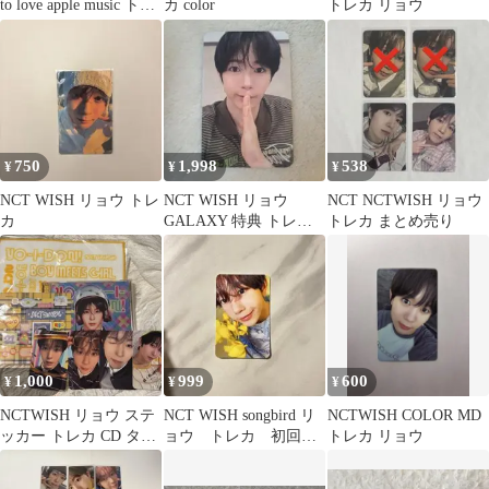
to love apple music トレ
カ color
トレカ リョウ
カ
750
1,998
538
¥
¥
¥
NCT WISH リョウ トレ
NCT WISH リョウ
NCT NCTWISH リョウ
カ
GALAXY 特典 トレカ
トレカ まとめ売り
YO-I-DON!
1,000
999
600
¥
¥
¥
NCTWISH リョウ ステ
NCT WISH songbird リ
NCTWISH COLOR MD
ッカー トレカ CD タオ
ョウ トレカ 初回限
トレカ リョウ
ル
定盤 公式 RYO