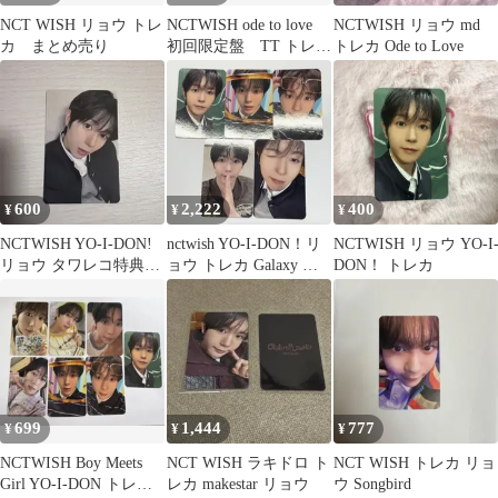
NCT WISH リョウ トレ
NCTWISH ode to love
NCTWISH リョウ md
カ まとめ売り
初回限定盤 TT トレ
トレカ Ode to Love
カ リョウ
600
2,222
400
¥
¥
¥
NCTWISH YO-I-DON!
nctwish YO-I-DON！リ
NCTWISH リョウ YO-I
リョウ タワレコ特典ト
ョウ トレカ Galaxy 封
DON！ トレカ
レカ
入 5枚セット
699
1,444
777
¥
¥
¥
NCTWISH Boy Meets
NCT WISH ラキドロ ト
NCT WISH トレカ リョ
Girl YO-I-DON トレカ
レカ makestar リョウ
ウ Songbird