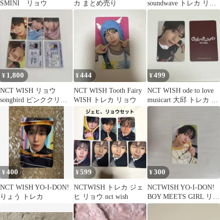
SMINI リョウ
カ まとめ売り
soundwave トレカ リョ
ウ
1,800
444
499
¥
¥
¥
NCT WISH リョウ
NCT WISH Tooth Fairy
NCT WISH ode to love
songbird ピンククリス
WISH トレカ リョウ
musicart 大邱 トレカ リ
マス ペンミ トレカ
ョウ
400
599
300
¥
¥
¥
NCT WISH YO-I-DON!
NCTWISH トレカ ジェ
NCTWISH YO-I-DON!
りょう トレカ
ヒ リョウ nct wish
BOY MEETS GIRL リョ
ウ トレカ