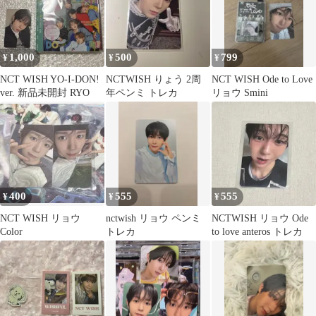
1,000
500
799
¥
¥
¥
NCT WISH YO-I-DON!
NCTWISH りょう 2周
NCT WISH Ode to Love
ver. 新品未開封 RYO
年ペンミ トレカ
リョウ Smini
400
555
555
¥
¥
¥
NCT WISH リョウ
nctwish リョウ ペンミ
NCTWISH リョウ Ode
Color
トレカ
to love anteros トレカ