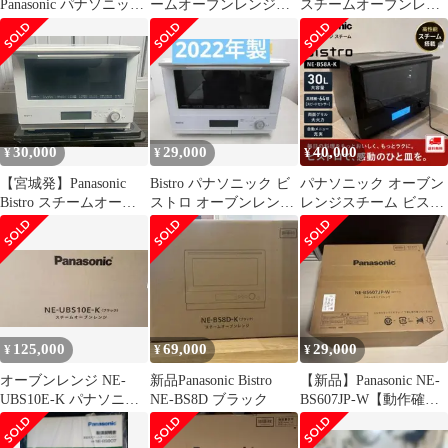
Panasonic パナソニック
ームオーブンレンジ
スチームオーブンレン
Bistro ビストロ スチー
NE-BS8A-K
ジ NE-BS8A-W
ムオーブンレンジ NE-
BS8A-W 50/60Hz
30,000
29,000
40,000
¥
¥
¥
【宮城発】Panasonic
Bistro パナソニック ビ
パナソニック オーブン
Bistro スチームオーブ
ストロ オーブンレンジ
レンジスチーム ビスト
ンレンジ NE-BS8A-W
NE-BS8A-W
ロ 30L NE-BS8A-K
2022年製 動作確認済み
125,000
69,000
29,000
¥
¥
¥
オーブンレンジ NE-
新品Panasonic Bistro
【新品】Panasonic NE-
UBS10E-K パナソニッ
NE-BS8D ブラック
BS607JP-W【動作確認
ク
のみ】