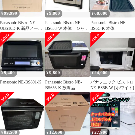
99,999
9,800
68,000
¥
¥
¥
Panasonic Bistro NE-
Panasonic Bistro NE-
Panasonic Bistro NE-
UBS10D-K 新品メーカ
BS658-W 本体 ジャン
BS6C-K 本体
ー1年保証！
ク
9,400
9,800
24,000
¥
¥
¥
Panasonic NE-BS801-K
Panasonic Bistro NE-
パナソニック ビストロ
BS656-K 故障品
NE-BS5B-W [ホワイト]
82,500
12,000
27,900
¥
¥
¥