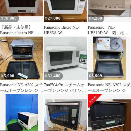
70,000
27,800
4,200
¥
¥
¥
【新品・未使用】
Panasonic Bistro NE-
Panasonic NE-
Panasonic bistro NE-
UBS5A-W
UBS10D-W 箱、梱包
BS8D-W ホワイト
材
5,900
31,400
8,999
¥
¥
¥
Panasonic NE-A302 スチ
7m6504e2n スチームオ
Panasonic NE-A302 スチ
ームオーブンレン ジ 本
ーブンレンジ パナソニ
ームオーブンレン ジ
体と付属品
ック NE-SBS658-W