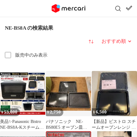
NE-BS8A の検索結果
並び替え
販売中のみ表示
53,000
2,750
6,500
¥
¥
¥
美品✨Panasonic Bistro
パナソニック NE-
【新品】ビストロ スチ
NE-BS8A-Kスチームオ
BS80E5 オーブン皿
ームオーブンレンジ 角
ーブンレンジ
グリル皿 オーブンレ
皿、グリル皿