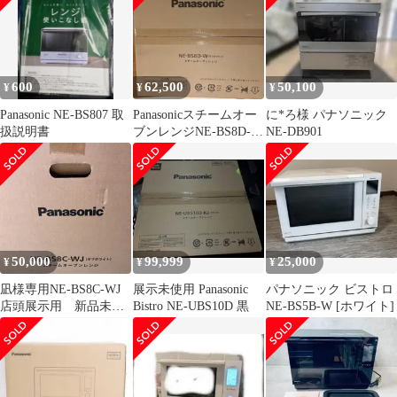
600
62,500
50,100
¥
¥
¥
Panasonic NE-BS807 取
Panasonicスチームオー
に*ろ様 パナソニック
扱説明書
ブンレンジNE-BS8D-
NE-DB901
W(オフホワイト)
50,000
99,999
25,000
¥
¥
¥
凪様専用NE-BS8C-WJ
展示未使用 Panasonic
パナソニック ビストロ
店頭展示用 新品未使
Bistro NE-UBS10D 黒
NE-BS5B-W [ホワイト]
用 未開封Panasonic