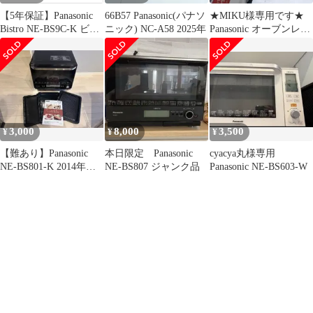
【5年保証】Panasonic
66B57 Panasonic(パナソ
★MIKU様専用です★
Bistro NE-BS9C-K ビス
ニック) NC-A58 2025年
Panasonic オーブンレン
トロ
ジ NE-BS657
3,000
8,000
3,500
¥
¥
¥
【難あり】Panasonic
本日限定 Panasonic
cyacya丸様専用
NE-BS801-K 2014年
NE-BS807 ジャンク品
Panasonic NE-BS603-W
製 レンジ