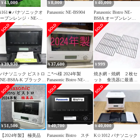
43,000
8,000
40,000
¥
¥
¥
i161★パナソニックオ
Panasonic NE-BS904
Panasonic Bistro NE-
ーブンレンジ・NE-
BS8A オーブンレンジ
BS5C-W/2025年製・保
本体
証付き・送料無料
★2601
39,930
37,600
999
¥
¥
¥
パナソニック ビストロ
こ*ぺ様 2024年製
焼き網・焼網 ２枚セ
NE-BS8A-K ブラック
Panasonic Bistro NE-
ット 食洗器に最適
スチームオーブンレン
BS8A オーブ
オーブンレンジ グリ
ジ 30L 2段調理タイプ
ル
Panasonic Bistro 本体
51,500
40,700
40,000
¥
¥
¥
【2024年製】 極美品
Panasonic Bistro スチ
K☆1012 パナソニック