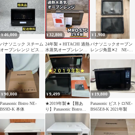
ンジ
46,000
32,800
1,900
¥
¥
¥
パナソニック スチーム
24年製 ⭐︎ HITACHI 過熱
パナソニックオーブン
オーブンレンジ ビスト
水蒸気オーブンレンジ
レンジ角皿✕2 NE-
ロ NE-BS8A-K
MRO-S7C
BS802-K他
90,000
9,499
19,800
¥
¥
¥
Panasonic Bistro NE-
★2019年製★【難あ
Panasonic ビストロNE-
BS9D-K 本体
り】Panasonic Bistro
BS65E8-K 2021年製
NE-BS906