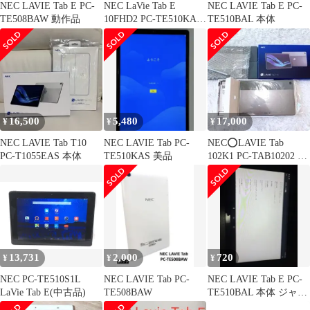
NEC LAVIE Tab E PC-
NEC LaVie Tab E
NEC LAVIE Tab E PC-
TE508BAW 動作品
10FHD2 PC-TE510KAS
TE510BAL 本体
美品 #8
16,500
5,480
17,000
¥
¥
¥
NEC LAVIE Tab T10
NEC LAVIE Tab PC-
NEC⭕️LAVIE Tab
PC-T1055EAS 本体
TE510KAS 美品
102K1 PC-TAB10202 限
定モデル
13,731
2,000
720
¥
¥
¥
NEC PC-TE510S1L
NEC LAVIE Tab PC-
NEC LAVIE Tab E PC-
LaVie Tab E(中古品)
TE508BAW
TE510BAL 本体 ジャン
ク品