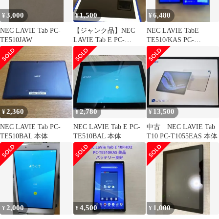
3,000
1,500
6,480
¥
¥
¥
NEC LAVIE Tab PC-
【ジャンク品】NEC
NEC LAVIE TabE
TE510JAW
LAVIE Tab E PC-
TE510/KAS PC-
TE410JAW 本体
TE510KAS10.1
2,360
2,780
13,500
¥
¥
¥
NEC LAVIE Tab PC-
NEC LAVIE Tab E PC-
中古 NEC LAVIE Tab
TE510BAL 本体
TE510BAL 本体
T10 PC-T1055EAS 本体
2,000
4,500
1,000
¥
¥
¥