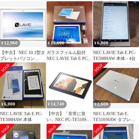
ット 純正
12,960
15,600
6,000
¥
¥
¥
【中古】 NEC 10.1型タ
ガラスフィルム貼付
NEC LAVIE Tab E PC-
ブレットパソコン
NEC LAVIE Tab E PC-
TE508HAW 本体 - 4台
LAVIE Tab E TE510
TE510JAW
HAW (Microsoft Office
Mobile) PC-TE510HAW
6,000
14,740
2,600
¥
¥
¥
NEC LAVIE Tab E PC-
【中古】「非常に良
NEC LAVIE Tab E
TE508HAW 本体
い」NEC PC-TE510S1L
TE510/HAW タブレッ
LaVie Tab E
ト本体