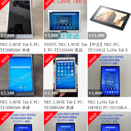
1,600
5,980
13,480
¥
¥
¥
NEC LAVIE Tab E PC-
T6597C NEC LAVIE Tab
【中古】NEC PC-
TE508HAW 本体
E PC-TE510JAW 美品
TE510S1L LaVie Tab E
1,500
1,300
5,000
¥
¥
¥
NEC LAVIE Tab E PC-
NEC LAVIE Tab E PC-
NEC LaVie Tab E
TE508HAW 本体
TE508HAW 本体
10FHD2 PC-TE510KAS
美品 #6