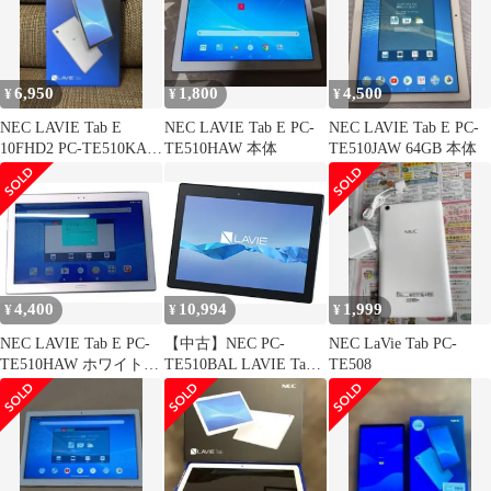
6,950
1,800
4,500
¥
¥
¥
NEC LAVIE Tab E
NEC LAVIE Tab E PC-
NEC LAVIE Tab E PC-
10FHD2 PC-TE510KAS
TE510HAW 本体
TE510JAW 64GB 本体
本体
4,400
10,994
1,999
¥
¥
¥
NEC LAVIE Tab E PC-
【中古】NEC PC-
NEC LaVie Tab PC-
TE510HAW ホワイト
TE510BAL LAVIE Tab
TE508
Android
E