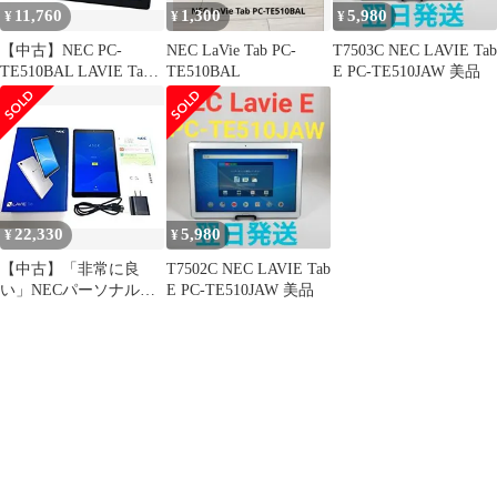
11,760
1,300
5,980
¥
¥
¥
【中古】NEC PC-
NEC LaVie Tab PC-
T7503C NEC LAVIE Tab
TE510BAL LAVIE Tab
TE510BAL
E PC-TE510JAW 美品
E
22,330
5,980
¥
¥
【中古】「非常に良
T7502C NEC LAVIE Tab
い」NECパーソナル
E PC-TE510JAW 美品
PC-TE508KAS LAVIE
Tab E TE508/KAS シル
バー