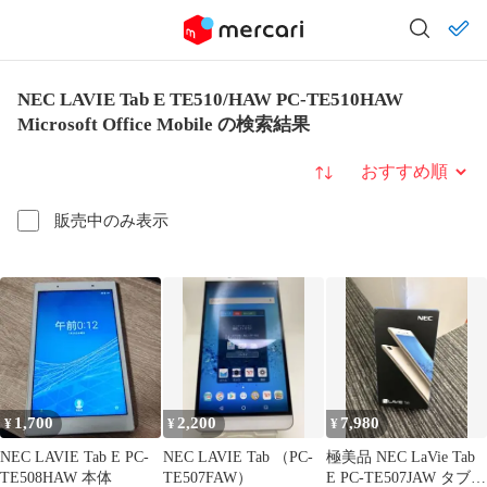
NEC LAVIE Tab E TE510/HAW PC-TE510HAW
Microsoft Office Mobile の検索結果
並び替え
販売中のみ表示
1,700
2,200
7,980
¥
¥
¥
NEC LAVIE Tab E PC-
NEC LAVIE Tab （PC-
極美品 NEC LaVie Tab
TE508HAW 本体
TE507FAW）
E PC-TE507JAW タブレ