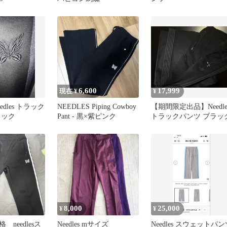
6,600
17,999
現在 ¥
¥
dles トラック
NEEDLES Piping Cowboy
【期間限定出品】Needle
ラック
Pant - 黒×紫ピンク
トラックパンツ ブラッ
8,000
25,000
¥
¥
needlesス
Needles mサイズ
Needles スウェットパン