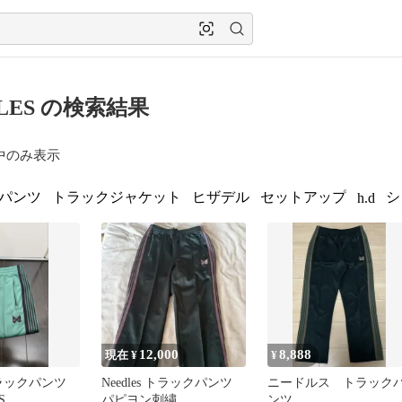
DLES の検索結果
中のみ表示
パンツ
トラックジャケット
ヒザデル
セットアップ
シ
h.d
12,000
8,888
現在 ¥
¥
 トラックパンツ
Needles トラックパンツ
ニードルス トラック
S
パピヨン刺繍
ンツ