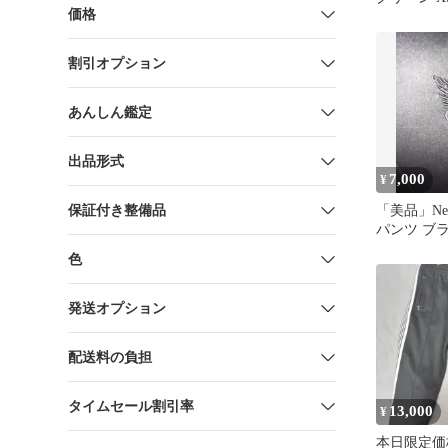
価格
割引オプション
あんしん鑑定
出品形式
7,000
¥
保証付き整備品
「美品」Nee
パンツ ブ
色
発送オプション
配送料の負担
タイムセール割引率
13,000
¥
本日限定価格 