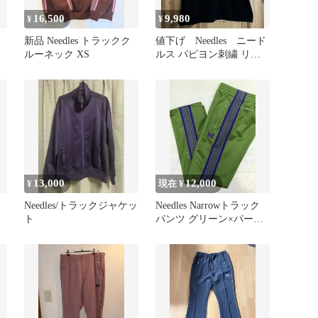
16,500
9,980
¥
¥
新品 Needles トラックク
値下げ Needles ニード
ルーネック XS
ルス パピヨン刺繍 リン
ガーTシャツ 黒 Mサイ
ズ
13,000
12,000
¥
現在 ¥
Needles/トラックジャケッ
Needles Narrowトラック
ト
パンツ グリーン×パープ
ル S