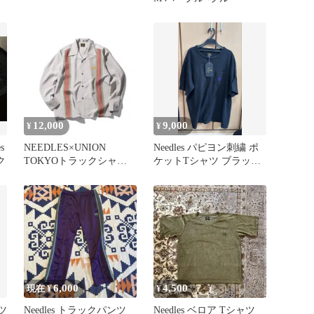
12,000
9,000
¥
¥
s
NEEDLES×UNION
Needles パピヨン刺繍 ポ
ク
TOKYOトラックシャツ
ケットTシャツ ブラック
M
Mサイズ タグ付
6,000
4,500
現在 ¥
¥
ツ
Needles トラックパンツ
Needles ベロア Tシャツ