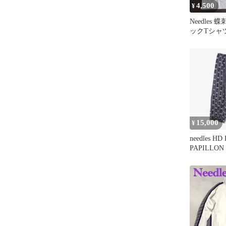
4,500
¥
Needles
ックTシャ
15,000
¥
needles HD
PAPILLON 
JAQUARD