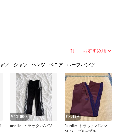
並び替え
ャツ
tシャツ
パンツ
ベロア
ハーフパンツ
15,000
9,499
¥
¥
パ
needles トラックパンツ
Needles トラックパンツ
M パープル×ブルー