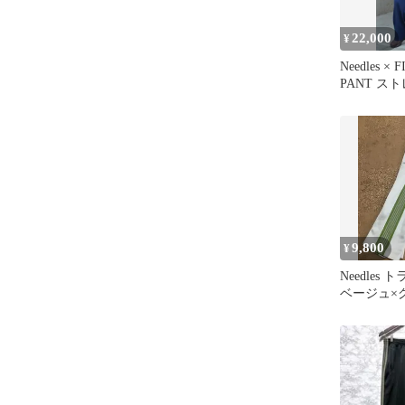
22,000
¥
Needles × 
PANT ス
M
9,800
¥
Needles
ベージュ×