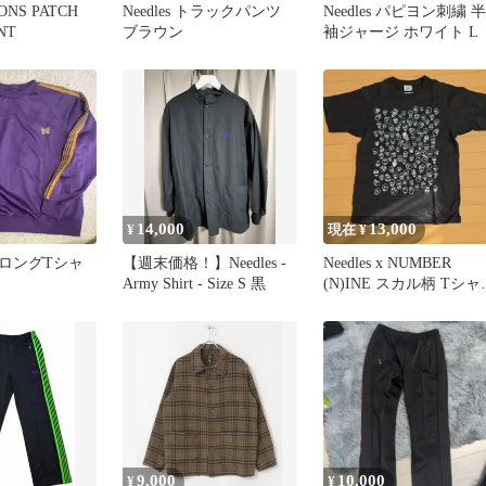
CONS PATCH
Needles トラックパンツ
Needles パピヨン刺繍 半
NT
ブラウン
袖ジャージ ホワイト L
14,000
13,000
¥
現在 ¥
ロングTシャ
【週末価格！】Needles -
Needles x NUMBER
Army Shirt - Size S 黒
(N)INE スカル柄 Tシャ
S
9,000
10,000
¥
¥