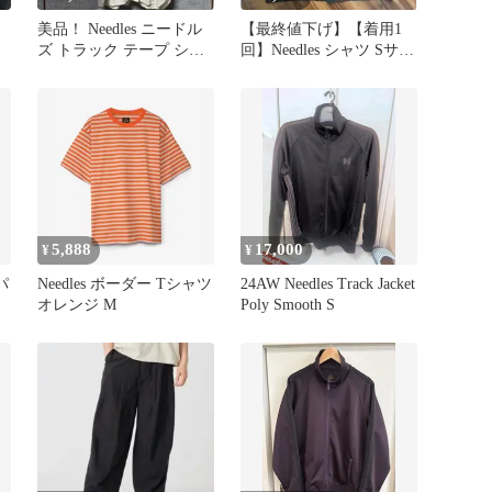
美品！ Needles ニードル
【最終値下げ】【着用1
ズ トラック テープ シャ
回】Needles シャツ Sサイ
ツ 白×オレンジ
ズ
5,888
17,000
¥
¥
 パ
Needles ボーダー Tシャツ
24AW Needles Track Jacket
オレンジ M
Poly Smooth S