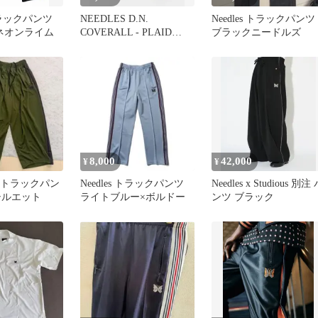
 トラックパンツ
NEEDLES D.N.
Needles トラックパンツ
ネオンライム
COVERALL - PLAID
ブラックニードルズ
TWEED
8,000
42,000
¥
¥
 H.Dトラックパン
Needles トラックパンツ
Needles x Studious 別注
シルエット
ライトブルー×ボルドー
ンツ ブラック