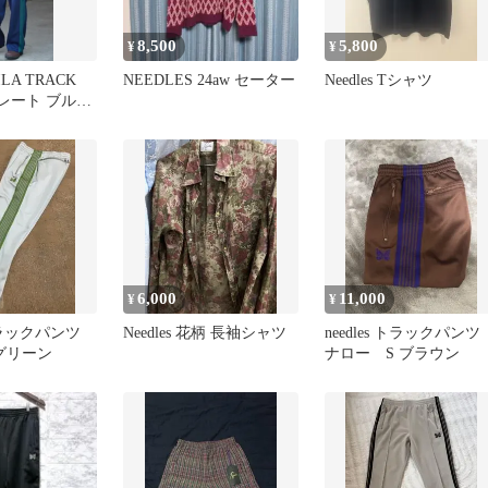
8,500
5,800
¥
¥
FILA TRACK
NEEDLES 24aw セーター
Needles Tシャツ
トレート ブルー
6,000
11,000
¥
¥
 トラックパンツ
Needles 花柄 長袖シャツ
needles トラックパン
グリーン
ナロー S ブラウン