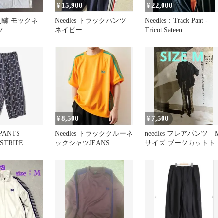
15,900
22,000
¥
¥
 蝶刺繍 モックネ
Needles トラックパンツ
Needles：Track Pant -
ツ
ネイビー
Tricot Sateen
8,500
7,500
¥
¥
 PANTS
Needles トラッククルーネ
needles フレアパンツ 
STRIPE
ックシャツJEANS
サイズ ブーツカットト
FACTORY別注
ザース 20SS