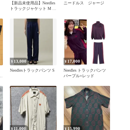
【新品未使用品】Needles
ニードルス ジャージ
トラックジャケット M グ
リーン 2025AW
13,000
17,000
¥
¥
Needlesトラックパンツ S
Needles トラックパンツ
ツ
パープル×レッド
11,000
15,990
¥
¥