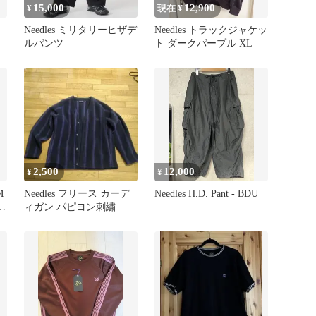
15,000
12,900
¥
現在 ¥
Needles ミリタリーヒザデ
Needles トラックジャケッ
ルパンツ
ト ダークパープル XL
2,500
12,000
¥
¥
M
Needles フリース カーデ
Needles H.D. Pant - BDU
ラ
ィガン パピヨン刺繍