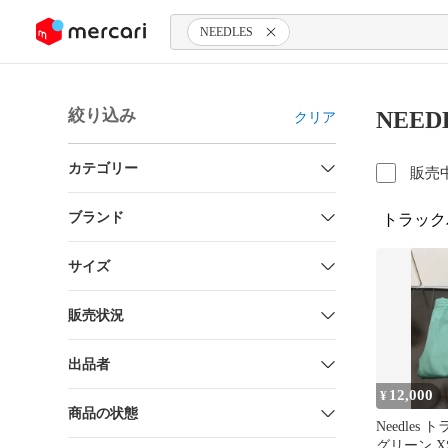
ンツにスキップ
NEEDLES
絞り込み
NEE
クリア
カテゴリー
販売
ブランド
トラック
サイズ
販売状況
出品者
12,000
¥
商品の状態
Needles
グリーン X