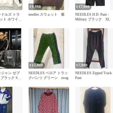
9,000
17,000
¥
¥
 ニードルズ トラ
needles スウェット 紫
NEEDLES H.D. Pant -
ット ホワイト
Military ブラック XL
12,009
7,000
¥
¥
 スタジャン ゼブ
NEEDLES ベロア トラッ
NEEDLES Zipped Track
ブラック Sサ
クパンツ グリーン swag
Pant