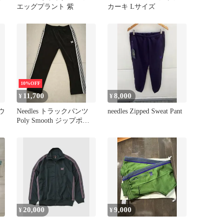
エッグプラント 紫
カーキ Lサイズ
10%OFF
11,700
8,000
¥
¥
ウ
Needles トラックパンツ
needles Zipped Sweat Pant
Poly Smooth ジップポケ
ット ブラック
20,000
9,000
¥
¥