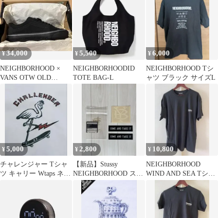
ト
34,000
5,500
6,000
¥
¥
¥
NEIGHBORHOOD ×
NEIGHBORHOODID
NEIGHBORHOOD Tシ
VANS OTW OLD
TOTE BAG-L
ャツ ブラック サイズL
SKOOL 36
5,000
2,800
10,800
¥
¥
¥
チャレンジャー Tシャ
【新品】Stussy
NEIGHBORHOOD
ツ キャリー Wtaps ネイ
NEIGHBORHOOD ステ
WIND AND SEA Tシャ
バーフッド ラブイヤー
ッカーセット ステュー
ツ XL 黒
アート
シー