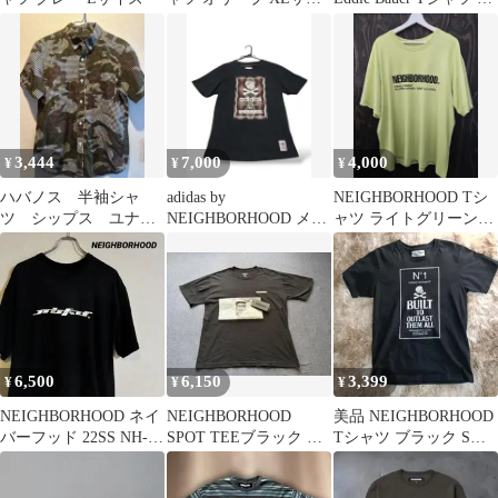
ズ
サイズ
3,444
7,000
4,000
¥
¥
¥
ハバノス 半袖シャ
adidas by
NEIGHBORHOOD Tシ
ツ シップス ユナイ
NEIGHBORHOOD メン
ャツ ライトグリーン
テッドアローズ ネイ
ズM 綿100% Tシャツ
XL
バーフッド
6,500
6,150
3,399
¥
¥
¥
NEIGHBORHOOD ネイ
NEIGHBORHOOD
美品 NEIGHBORHOOD
バーフッド 22SS NH-17
SPOT TEEブラック M
Tシャツ ブラック Sサ
C-TEE
サイズ
イズ