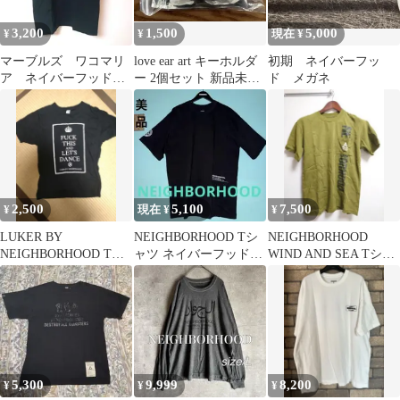
3,200
1,500
5,000
¥
¥
現在 ¥
マーブルズ ワコマリ
love ear art キーホルダ
初期 ネイバーフッ
ア ネイバーフッド
ー 2個セット 新品未開
ド メガネ
テンダーロイン チャ
封
レンジャー マシス
2,500
5,100
7,500
¥
現在 ¥
¥
LUKER BY
NEIGHBORHOOD Tシ
NEIGHBORHOOD
NEIGHBORHOOD Tシ
ャツ ネイバーフッドブ
WIND AND SEA Tシャ
ャツ ブラック Sサイズ
ラック Lサイズ
ツ
5,300
9,999
8,200
¥
¥
¥