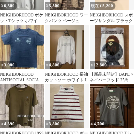
6,500
5,500
5,200
¥
¥
現在 ¥
NEIGHBORHOOD ポケ
NEIGHBORHOOD ワー
NEIGHBORHOOD スポ
ットTシャツ ホワイト
クパンツ ベージュ
ーツサンダル ブラック
L
3,980
4,800
12,800
¥
¥
¥
NEIGHBORHOOD
NEIGHBORHOOD 長袖
【新品未開封】BAPE ×
ANTISOCIAL SOCIAL
カットソー ホワイト L
ネイバーフッド 25周年
CLUB Tシャツ
コラボ トートバッグ
4,390
3,800
4,700
¥
¥
¥
NEIGHBORHOOD 18SS
NEIGHBORHOOD ボー
NEIGHBORHOOD Tシ