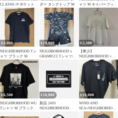
CLASSIC-P ポケットT
ダー タンクトップ M
ャツ M ネイバーフッド
L
日本製 グレー 裏原
4,000
19,800
2,300
¥
¥
¥
NEIGHBORHOOD Tシ
NEIGHBORHOOD x
【希少】
ャツ ブラック M
GRAMICCI Tシャツ/シ
NEIGHBORHOOD ×
ョーツセット
fragment design Tシャツ
6,500
16,800
10,000
¥
¥
¥
NEIGHBORHOOD WU
新品 24SS
WIND AND
Tシャツ M ブラック
NEIGHBORHOOD
SEA×NEIGHBORHOOD
ネイバーフッド
LOGO BAR MAT マッ
半袖Tシャツ