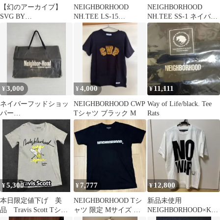
【幻のアーカイブ】
NEIGHBORHOOD
NEIGHBORHOOD
SVG BY
NH.TEE LS-15
NH.TEE SS-1 ネイバー
NEIGHBORHOOD コラ
242PCNH-LT15
フット Tシャツ
ボTシャツ
3,000
4,000
11,111
¥
¥
¥
ネイバーフッドショッ
NEIGHBORHOOD CWP
Way of Life/black. Tee
パー
Tシャツ ブラック M
Rats
☆NEIGHBORHOOD☆
おしゃれ☆大人気☆送
料無料☆
5,300
7,777
12,800
¥
¥
¥
本日限定値下げ 美
NEIGHBORHOOD Tシ
新品未使用
品 Travis Scott Tシャ
ャツ 限定 Mサイズ ネ
NEIGHBORHOOD×KAT
ツ
イバーフッド
HARINE HAMNETT W