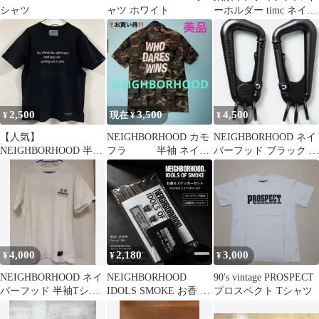
シャツ
ャツ ホワイト
ーホルダー timc ネイバ
ーフッド
2,500
3,500
4,500
¥
現在 ¥
¥
【人気】
NEIGHBORHOOD カモ
NEIGHBORHOOD ネイ
NEIGHBORHOOD 半袖
フラ 半袖 ネイバ
バーフッド ブラック カ
Tシャツ M 黒 メッセー
ーフッド迷彩柄ミリタ
ラビナ 新品未使用品
ジプリント
リー M
4,000
2,180
3,000
¥
¥
¥
NEIGHBORHOOD ネイ
NEIGHBORHOOD
90's vintage PROSPECT
バーフッド 半袖Tシャ
IDOLS SMOKE お香 イ
プロスペクト Tシャツ
ツ Lサイズ
ンセンス ステッカー