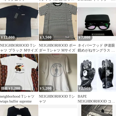
スロゴ
ジュ
12,000
3,500
7,000
¥
¥
¥
NEIGHBORHOOD Tシ
NEIGHBORHOOD ボー
ネイバーフッド 伊達眼
ャツ ブラック Mサイズ
ダー Tシャツ Mサイズ
鏡めがねサングラス コ
ールブラック メガネ 黒
1,200
5,200
2,500
現在 ¥
¥
¥
neighborhood Tシャツ
NEIGHBORHOOD Tシ
BAPE
wtaps buffer supreme
ャツ
NEIGHBORHOOD コラ
ボ GLOVE BLACK
黒 新品