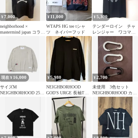
7,000
11,000
5,300
¥
¥
¥
neighborhood ×
WTAPS HG tee tシャ
テンダーロイン チャ
mastermind japan コラボ
ツ ネイバーフッド
レンジャー ワコマリ
Tシャツ
ア ダブルタップス
シュプリーム マシス
16,000
5,980
2,700
現在 ¥
¥
¥
サイズM
NEIGHBORHOOD
未使用 3色セット
NEIGHBORHOOD 25SS
GOD'S URGE 長袖Tシ
NEIGHBORHOOD カラ
SAVAGE SWEATER
ャツ ブラック
ビナキーホルダー