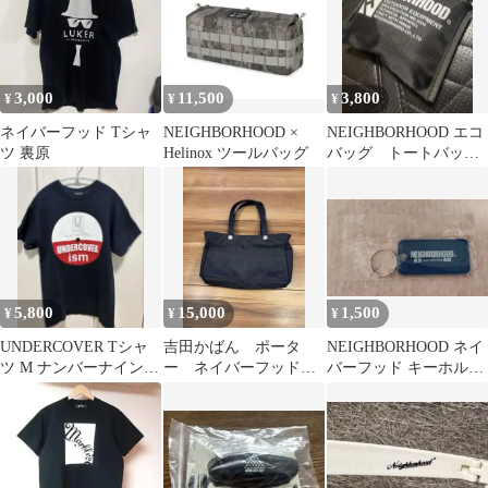
3,000
11,500
3,800
¥
¥
¥
ネイバーフッド Tシャ
NEIGHBORHOOD ×
NEIGHBORHOOD エコ
ツ 裏原
Helinox ツールバッグ
バッグ トートバッ
グ ポケッタブル
5,800
15,000
1,500
¥
¥
¥
UNDERCOVER Tシャ
吉田かばん ポータ
NEIGHBORHOOD ネイ
ツ M ナンバーナイン
ー ネイバーフッド
バーフッド キーホルダ
ネイバーフッド フェス
ミニトートバッグ ブラ
ー ブルー
海
ック