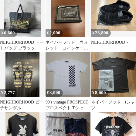
6,600
2,000
23,800
¥
¥
¥
NEIGHBORHOOD トー
ネイバーフッド ウォ
NEIGHBORHOOD ×
トバッグ ブラック
レット コインケー
ス 財布
2,777
3,000
8,000
¥
¥
¥
NEIGHBORHOOD ビー
90's vintage PROSPECT
ネイバーフッド tシャ
チサンダル
プロスペクト Tシャツ
ツ
wtaps