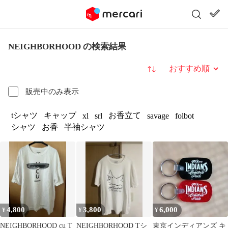
NEIGHBORHOOD の検索結果
並び替え
販売中のみ表示
tシャツ
キャップ
お香立て
xl
srl
savage
folbot
シャツ
お香
半袖シャツ
4,800
3,800
6,000
¥
¥
¥
NEIGHBORHOOD cu T
NEIGHBORHOOD Tシ
東京インディアンズ キ