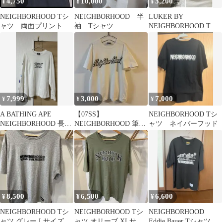
4,750
10,000
3,200
¥
¥
¥
NEIGHBORHOOD Tシ
NEIGHBORHOOD 半
LUKER BY
ャツ 両面プリント
袖 Tシャツ
NEIGHBORHOOD Tシ
ブラック サイズ 3
ャツ M
7,999
3,000
7,000
¥
¥
¥
A BATHING APE
【07SS】
NEIGHBORHOOD Tシ
NEIGHBORHOOD 長袖
NEIGHBORHOOD 筆記
ャツ ネイバーフッド
カットソー
体ロゴ Tシャツ M
8,500
6,500
6,600
¥
¥
¥
NEIGHBORHOOD Tシ
NEIGHBORHOOD Tシ
NEIGHBORHOOD
ャツ グレー Lサイズ
ャツ オリーブ XLサイ
Eddie Bauer Tシャツ L