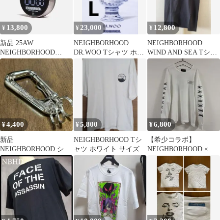
13,800
23,000
12,800
¥
¥
¥
新品 25AW
NEIGHBORHOOD
NEIGHBORHOOD
NEIGHBORHOOD
DR.WOO Tシャツ ホワ
WIND AND SEA Tシャ
LOGO KITCHEN
イト
ツ S 黒
TIMER
4,400
5,800
6,800
¥
¥
¥
新品
NEIGHBORHOOD Tシ
【希少コラボ】
NEIGHBORHOOD シル
ャツ ホワイト サイズ
NEIGHBORHOOD ×
バー カラビナ
XL
BURTON 長袖Tシャツ
L 白