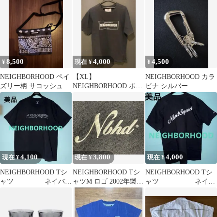
ネーム
8,500
4,000
4,500
¥
現在 ¥
¥
NEIGHBORHOOD ペイ
【XL】
NEIGHBORHOOD カラ
ズリー柄 サコッシュ
NEIGHBORHOOD ボッ
ビナ シルバー
クスロゴ Tシャツ ネイ
バーフッド 黒
4,100
3,800
4,000
現在 ¥
現在 ¥
現在 ¥
NEIGHBORHOOD Tシ
NEIGHBORHOOD Tシ
NEIGHBORHOOD Tシ
ャツ ネイバー
ャツM ロゴ 2002年製
ャツ ネイバ
フッドブラック M
初期 ネイバーフッド
ーフッドブラック XL
サイズ