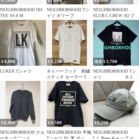
7,800
7,000
8,800
¥
¥
¥
NEIGHBORHOOD NH .
NEIGHBORHOOD Tシ
NEIGHBORHOOD
TEE SS-8 M
ャツ オリーブ
SLUB C-CREW 3Q ブラ
ック L
4,800
3,250
3,700
¥
¥
現在 ¥
LUKER Tシャツ
ネイバーフッド 刺繍
NEIGHBORHOOD Tシ
ステッチ セーラー Tシ
ャツ ネイバ
ャツ XL カットソー
ーフッドブラックLサ
イズ
8,000
4,500
6,200
¥
¥
¥
NEIGHBORHOOD クル
NEIGHBORHOOD 半袖
NEIGHBORHOOD
ーネックニット
Tシャツ XL 黒 ボック
L.L.Bean キャップ ベー