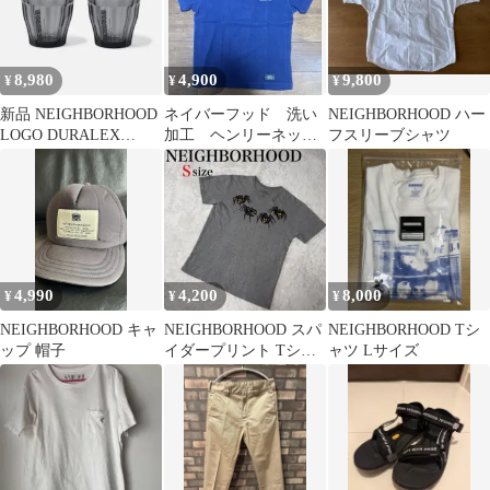
8,980
4,900
9,800
¥
¥
¥
新品 NEIGHBORHOOD
ネイバーフッド 洗い
NEIGHBORHOOD ハー
LOGO DURALEX
加工 ヘンリーネッ
フスリーブシャツ
GLASS SET ①
ク TEE INDIGO Mサ
イズ
4,990
4,200
8,000
¥
¥
¥
NEIGHBORHOOD キャ
NEIGHBORHOOD スパ
NEIGHBORHOOD Tシ
ップ 帽子
イダープリント Tシャ
ャツ Lサイズ
ツ グレー Sサイズ