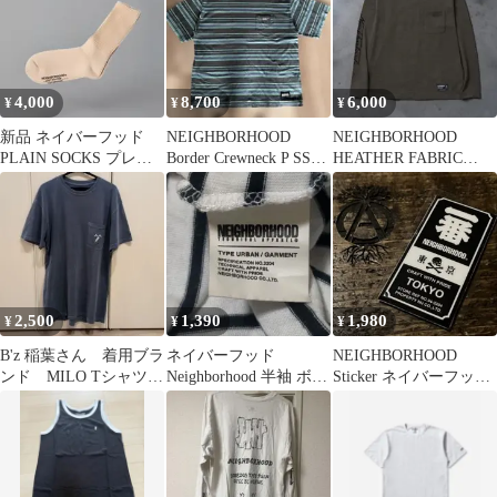
4,000
8,700
6,000
¥
¥
¥
新品 ネイバーフッド
NEIGHBORHOOD
NEIGHBORHOOD
PLAIN SOCKS プレー
Border Crewneck P SS
HEATHER FABRIC
ンソックス 靴下
Green
CREWNECK LS
2,500
1,390
1,980
¥
¥
¥
B'z 稲葉さん 着用ブラ
ネイバーフッド
NEIGHBORHOOD
ンド MILO Tシャツ
Neighborhood 半袖 ボー
Sticker ネイバーフッド
ハワイ 稲葉浩志
ダー Tシャツ カットソ
〝プクプク〟ステッカ
ー
ー