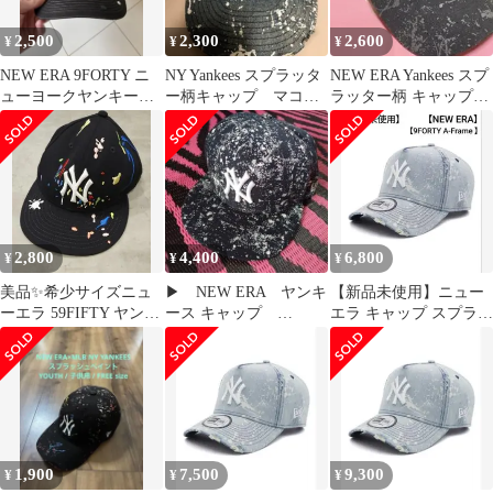
2,500
2,300
2,600
¥
¥
¥
NEW ERA 9FORTY ニ
NY Yankees スプラッタ
NEW ERA Yankees スプ
ューヨークヤンキー
ー柄キャップ マコー
ラッター柄 キャップ
ス ペイント加工 キャ
様専用
【新品同様‼️】
ップ
2,800
4,400
6,800
¥
¥
¥
美品✨希少サイズニュ
▶ NEW ERA ヤンキ
【新品未使用】ニュー
ーエラ 59FIFTY ヤンキ
ース キャップ
エラ キャップ スプラッ
ース スプラッシュ 7
9FIFTY splatter 限定
シュペイント
5/8
ONSPOTZ別注
1,900
7,500
9,300
¥
¥
¥