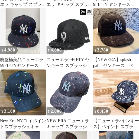
エラ キャップ スプラッ
エラ キャップ スプラッ
9FIFTY ヤンキース キ
シュペイント
シュペイント
ャップ スプラッシュ ブ
ONSPOTZ別注
ONSPOTZ別注
ラウン
4,980
4,800
3,780
¥
¥
¥
廃盤極美品ニューエラ
ニューエラ 9FIFTY ヤ
【NEWERA】splash
59FIFTYヤンキース ス
ンキース スプラッシュ
paint ヤンキース ペイ
プラッシュペイント 7
ペイント グローインザ
ント NY
5/8
ダーク
3,180
2,000
8,450
¥
¥
¥
New Era NYロゴ ペイン
NEW ERA ニューエラ
【ニューエラ×ヤンキー
トスプラッシュキャッ
キャップ スプラッシュ
ス】ペイント スプラッ
プ
ペイント ヤンキース
シュ デニム キャップ
紺ネイビー