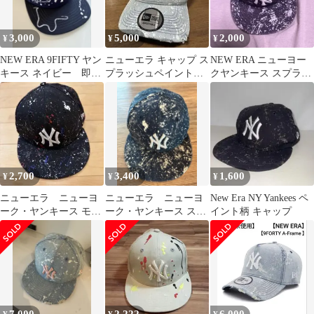
3,000
5,000
2,000
¥
¥
¥
NEW ERA 9FIFTY ヤン
ニューエラ キャップ ス
NEW ERA ニューヨー
キース ネイビー 即購
プラッシュペイント
クヤンキース スプラッ
入可能 試着のみ
ONSPOTZ別注
ター柄 キャップ 7 1/4
2,700
3,400
1,600
¥
¥
¥
ニューエラ ニューヨ
ニューエラ ニューヨ
New Era NY Yankees ペ
ーク・ヤンキース モデ
ーク・ヤンキース スプ
イント柄 キャップ
ル スプラッター キャッ
ラッターキャップ
プ 黒
New era