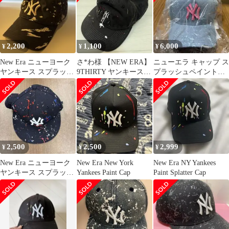
2,200
1,100
6,000
¥
¥
¥
New Era ニューヨーク
さ*わ様 【NEW ERA】
ニューエラ キャップ ス
ヤンキース スプラッタ
9THIRTY ヤンキース
プラッシュペイント
ーベースボールキャッ
スプラッシュ ペイント
ONSPOTZ別注 ギャル
プ
刺
ギャル男
2,500
2,500
2,999
¥
¥
¥
New Era ニューヨーク
New Era New York
New Era NY Yankees
ヤンキース スプラッタ
Yankees Paint Cap
Paint Splatter Cap
ー キャップ58.7cm