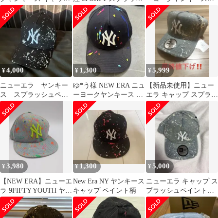
ペイント柄
ュペイント ヤンキース
キャップ 帽子
4,000
1,300
5,999
¥
¥
¥
ニューエラ ヤンキー
ゆ*う様 NEW ERA ニュ
【新品未使用】ニュー
ス スプラッシュペイ
ーヨークヤンキース ス
エラ キャップ スプラッ
ント ニューヨーク・ヤ
プラッシュペイント キ
シュペイント
ンキース 帽子
ャップ
ONSPOTZ別注
3,980
1,300
5,000
¥
¥
¥
​【NEW ERA】ニューエ
New Era NY ヤンキース
ニューエラ キャップ ス
ラ 9FIFTY YOUTH ヤン
キャップ ペイント柄
プラッシュペイント
キース キャップ
ONSPOTZ別注