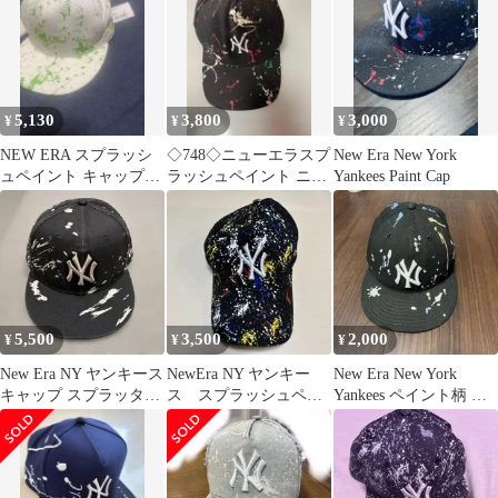
5,130
3,800
3,000
¥
¥
¥
NEW ERA スプラッシ
◇748◇ニューエラスプ
New Era New York
ュペイント キャップ
ラッシュペイント ニュ
Yankees Paint Cap
新品タグ付き
ーヨーク・ヤンキース
ブラック
5,500
3,500
2,000
¥
¥
¥
New Era NY ヤンキース
NewEra NY ヤンキー
New Era New York
キャップ スプラッター
ス スプラッシュペイ
Yankees ペイント柄 キ
柄
ント メッシュ キャ
ャップ
ップ