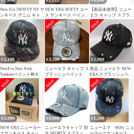
7,000
2,222
6,000
¥
¥
¥
New Era 59FIFTY NY ヤ
NEW ERA 9FIFTY ユー
【新品未使用】ニュー
ンキース デニム キャッ
ス ヤンキース ペイント
エラ キャップ スプラッ
プ
キャップ グレー
シュペイント
ONSPOTZ別注
2,100
3,500
2,980
¥
¥
¥
NewEra New York
ニューエラ キャップ ス
美品 ニューエラ NEW
Yankeesペイント柄キャ
プラッシュペイント
ERA スプラッシュペイ
ップ
ント ヤンキース ブラッ
ク
3,000
8,000
1,500
¥
¥
¥
NEW ERA ニューヨー
ニューエラキャップ 別
ニューエラ 9fifty ニュ
クヤンキース キャップ
注 9FORTY スプラッシ
ーヨークヤンキース