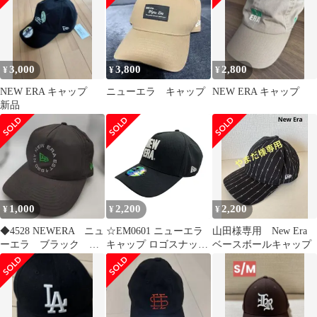
3,000
3,800
2,800
¥
¥
¥
NEW ERA キャップ
ニューエラ キャップ
NEW ERA キャップ
新品
1,000
2,200
2,200
¥
¥
¥
◆4528 NEWERA ニュ
☆EM0601 ニューエラ
山田様専用 New Era
ーエラ ブラック キ
キャップ ロゴスナップ
ベースボールキャップ
ャップ
バック ブラック 帽子