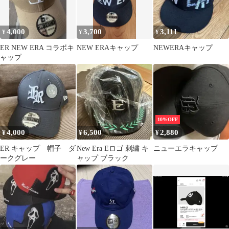
4,000
3,700
3,111
¥
¥
¥
ER NEW ERA コラボキ
NEW ERAキャップ
NEWERAキャップ
ャップ
10%OFF
4,000
6,500
2,880
¥
¥
¥
ER キャップ 帽子 ダ
New Era Eロゴ 刺繍 キ
ニューエラキャップ
ークグレー
ャップ ブラック