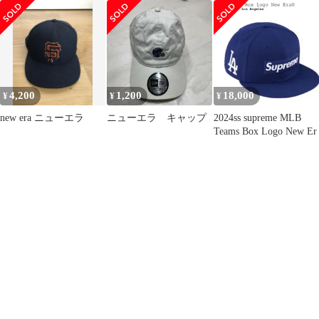
New Era E by END New
Era Cap New Olive オリ
ーブ
4,200
1,200
18,000
¥
¥
¥
new era ニューエラ
ニューエラ キャップ
2024ss supreme MLB
Teams Box Logo New Er