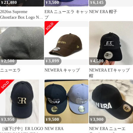
21,480
3,500
6,145
¥
¥
¥
2026ss Supreme
ERA ニューエラ キャッ
NEW ERA 帽子
Ghostface Box Logo New
プ
Er
2,500
3,899
4,500
¥
¥
¥
ニューエラ
NEWERA キャップ
NEWERA ETキャップ
帽
3,950
9,500
3,900
¥
¥
¥
［値下げ中］ER LOGO
NEW ERA
NEW ERA ニューエ