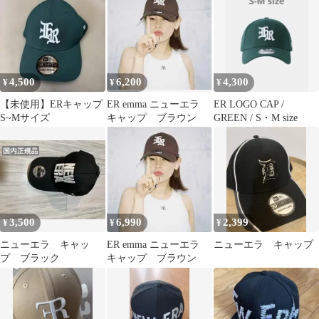
4,500
6,200
4,300
¥
¥
¥
【未使用】ERキャップ
ER emma ニューエラ
ER LOGO CAP /
S~Mサイズ
キャップ ブラウン
GREEN / S・M size
3,500
6,990
2,399
¥
¥
¥
ニューエラ キャッ
ER emma ニューエラ
ニューエラ キャップ
プ ブラック
キャップ ブラウン