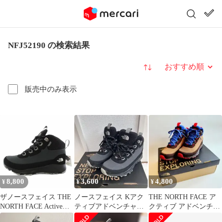
NFJ52190 の検索結果
並び替え
販売中のみ表示
8,800
3,600
4,800
¥
¥
¥
ザノースフェイス THE
ノースフェイス Kアク
THE NORTH FACE ア
NORTH FACE Active
ティブアドベンチャー
クティブ アドベンチャ
Adventure Mid WP トレ
WP 20 防水 箱付
ー ミッド 23cm