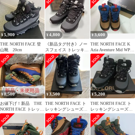
ッキングブーツ シュー
ズ US4.5 黒 ブラック
NFJ52190 /TK 33
5,900
4,800
3,600
¥
¥
¥
THE NORTH FACE 登
《新品タグ付き》ノー
THE NORTH FACE K
山靴 20cm
スフェイス トレッキン
Azia Aventure Mid WP
グシューズ 20センチ キ
22
ッズ 子供
8,500
3,500
5,200
¥
¥
¥
お値下げ！新品 THE
THE NORTH FACE ト
THE NORTH FACE ト
NORTH FACE トレッキ
レッキングシューズ
レッキングシューズ
ングシューズ 24cm
22センチ
23cm