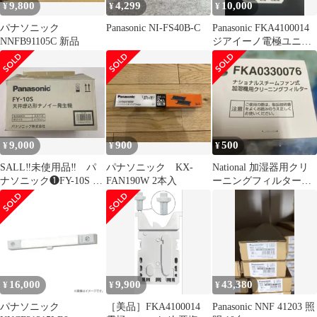
9,800
4,299
10,000
¥
¥
¥
パナソニック
Panasonic NI-FS40B-C
Panasonic FKA4100014
NNFB91105C 新品
ジアイーノ電極ユニッ
ト
9,000
900
500
¥
¥
¥
SALL‼️未使用品‼ パ
パナソニック KX-
National 加湿器用クリ
ナソニック❶FY-10S 天
FAN190W 2本入
ーニングフィルター
井埋込形ナノイー発生
FKA0330076
機
16,000
9,900
43,380
¥
¥
¥
パナソニック
［美品］FKA4100014
Panasonic NNF 41203 照