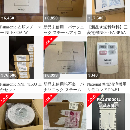
6,450
6,850
17,500
¥
¥
¥
Panasonic 衣類スチーマ
新品未使用 パナソニ
【新品★送料無料】三
ー NI-FS40A-W
ック スチームアイロン
菱電機NF50-FA 3P 5A
衣類スチーマーNI-
【６ヶ月保証】
FS40A
76,680
6,999
340
¥
¥
¥
Panasonic NNF 41503 11
新品未使用箱不良 パ
National 空気清浄機用
台セット
ナソニック スチームア
リモコン F-P04H1
イロン 衣類スチーマー
NI-FS40A