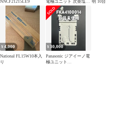
NNCF21215LE9
電極ユニット 次亜塩素
明 10台
酸ジアイーノ対応パナ
ソニック
4,000
30,000
¥
¥
National FL15W10本入
Panasonic ジアイーノ電
り
極ユニット
FKA4100014*3枚