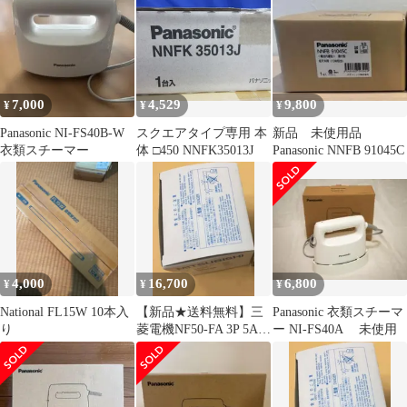
7,000
4,529
9,800
¥
¥
¥
Panasonic NI-FS40B-W
スクエアタイプ専用 本
新品 未使用品
衣類スチーマー
体 □450 NNFK35013J
Panasonic NNFB 91045C
4,000
16,700
6,800
¥
¥
¥
National FL15W 10本入
【新品★送料無料】三
Panasonic 衣類スチーマ
り
菱電機NF50-FA 3P 5A
ー NI-FS40A 未使用
【６ヶ月保証】