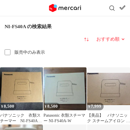
NI-FS40A の検索結果
並び替え
販売中のみ表示
8,500
8,500
7,999
¥
¥
¥
パナソニック 衣類ス
Panasonic 衣類スチーマ
【美品】 パナソニッ
チーマー NI-FS40A-W
ー NI-FS40A-W
ク スチームアイロン 衣
ホワイト アイロン
類スチーマーNI-FS40A