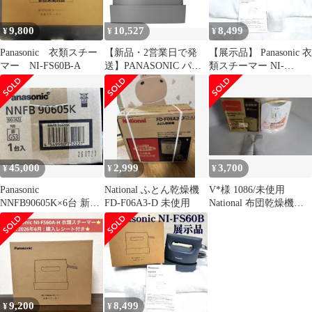
9,800
10,527
8,499
¥
¥
¥
Panasonic 衣類スチー
【新品・2営業日で発
【展示品】 Panasonic 衣
マー NI-FS60B-A
送】PANASONIC パナ
類スチーマー NI-
ソニック パナソニック
FS60B-G
NI-FS60A-H 衣類スチ
ーマー カームグレー
NIFS60AH(NI-FS60A)
45,000
2,999
3,700
¥
¥
¥
Panasonic
National ふとん乾燥機
V*様 1086/未使用
NNFB90605K×6台 新品
FD-F06A3-D 未使用
National 布団乾燥機
未使用未開封 9
FD-F06A5 オール
9,200
8,499
¥
¥