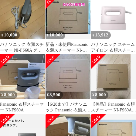
10,000
10,000
13,912
¥
¥
¥
パナソニック 衣類スチ
新品・未使用Panasonic
パナソニック スチーム
ーマー NI-FS60A グレ
衣類スチーマー NI-
アイロン 衣類スチーマ
ー
FS60A-H カームグレー
ー NI-FS60A-P サクラ 3
8,000
8,500
8,000
¥
¥
¥
Panasonic 衣類スチーマ
【6/28まで】パナソニ
【美品】Panasonic 衣類
ー NI-FS60A
ック Panasonic 衣類スチ
スチーマー NI-FS60A-
ーマー カームグレー
H