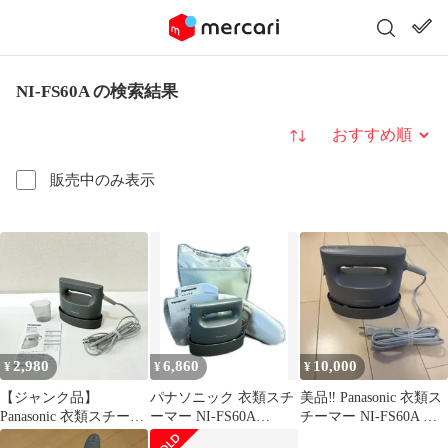
NI-FS60A の検索結果
並び替え
販売中のみ表示
2,980
6,860
10,000
¥
¥
¥
【ジャンク品】
パナソニック 衣類スチ
美品‼️ Panasonic 衣類ス
Panasonic 衣類スチーマ
ーマー NI-FS60A
チーマー NI-FS60A 本
ー NI-FS60A 2025年製
Panasonic
体