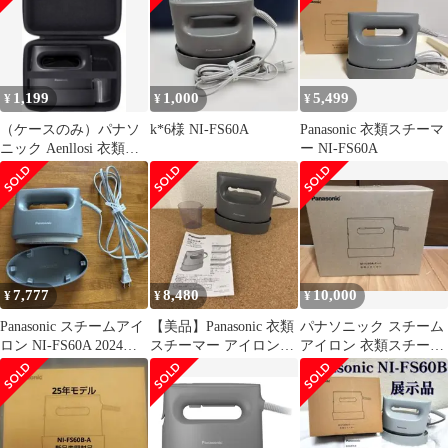
1,199
1,000
5,499
¥
¥
¥
（ケースのみ）パナソ
k*6様 NI-FS60A
Panasonic 衣類スチーマ
ニック Aenllosi 衣類ス
ー NI-FS60A
チーマー
7,777
8,480
10,000
¥
¥
¥
Panasonic スチームアイ
【美品】Panasonic 衣類
パナソニック スチーム
ロン NI-FS60A 2024年
スチーマー アイロン
アイロン 衣類スチーマ
製
NI-FS60A
ー NI-FS60A