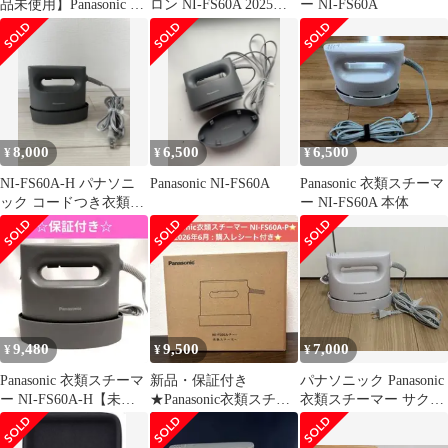
品未使用】Panasonic ア
ロン NI-FS60A 2025年
ー NI-FS60A
イロン 衣類スチーマー
製
8,000
6,500
6,500
¥
¥
¥
NI-FS60A-H パナソニ
Panasonic NI-FS60A
Panasonic 衣類スチーマ
ック コードつき衣類ス
ー NI-FS60A 本体
チーマー
9,480
9,500
7,000
¥
¥
¥
Panasonic 衣類スチーマ
新品・保証付き
パナソニック Panasonic
ー NI-FS60A-H【未使
★Panasonic衣類スチー
衣類スチーマー サクラ
用】保証書付き☆
マー NI-FS60A-P サク
NI-FS60A-P
ラ