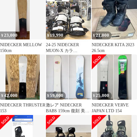
デッカー ORA オー
ラ 23-24 139㎝ ム
ラサキスポーツ
OUTLET アウトレッ
ト USED
23,000
19,990
21,000
¥
¥
¥
NIDECKER MELLOW
24-25 NIDECKER
NIDECKER KITA 2023
150cm
MUON-X カラ
26.5cm
ー:STORMTROOPER L
サイズ ナイデッカー メ
ンズ スノーボード バイ
ンディング 型落ち 日本
正規品
42,000
59,000
25,000
¥
¥
¥
NIDECKER THRUSTER
激レア NIDECKER
NIDECKER VERVE
153
BABS 159cm 復刻 美品
JAPAN LTD 154
ナイデッカー バブス