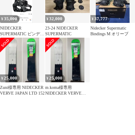
35,000
32,000
37,777
¥
¥
¥
NIDECKER
23-24 NIDECKER
Nidecker Supermatic
SUPERMATIC ビンディ
SUPERMATIC
Bindings M オリーブ
ング 24-25 M size
25,000
25,000
¥
¥
Zuni様専用 NIDECKER
m.koma様専用
VERVE JAPAN LTD 152
NIDECKER VERVE
JAPAN LTD 149