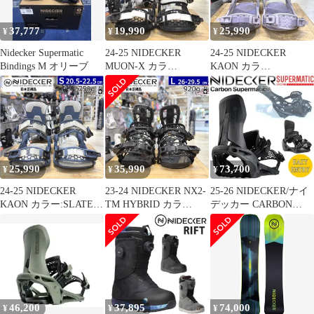
37,777
19,990
25,990
¥
¥
¥
Nidecker Supermatic
24-25 NIDECKER
24-25 NIDECKER
Bindings M オリーブ
MUON-X カラ
KAON カラ
ー:STORMTROOPER M
ー:LAVENDER Sサイズ
サイズ ナイデッカー メ
ナイデッカー レディー
ンズ スノーボード バイ
ス スノーボード バイン
ンディング 型落ち 日本
ディング 型落ち 日本正
正規品
規品
25,990
35,990
73,700
¥
¥
¥
24-25 NIDECKER
23-24 NIDECKER NX2-
25-26 NIDECKER/ナイ
KAON カラー:SLATE
TM HYBRID カラ
デッカー CARBON
BLUE Sサイズ ナイデ
ー:BLACK Lサイズ ナ
SUPERMATIC カーボン
ッカー レディース スノ
イデッカー メンズ スノ
スーパーマチック メン
ーボード バインディン
ーボード バインディン
ズ レディース ビンディ
グ 型落ち 日本正規品
グ 型落ち 日本正規品
ング バインディング ス
ノーボード 2026
46,200
37,895
74,000
¥
¥
¥