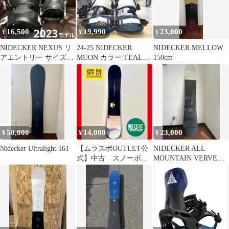
16,500
19,990
23,000
¥
¥
¥
NIDECKER NEXUS リ
24-25 NIDECKER
NIDECKER MELLOW
アエントリー サイズL
MUON カラー:TEAL
150cm
2023モデル
BLUE Lサイズ ナイデ
ッカー メンズ スノーボ
ード バインディング 型
落ち 日本正規品
50,000
14,000
23,000
¥
¥
¥
Nidecker Ultralight 161
【ムラスポOUTLET公
NIDECKER ALL
式】中古 スノーボー
MOUNTAIN VERVE
ド NIDECKER ナイ
SERIES152
デッカー ORA オー
ラ 23-24 139㎝ ム
ラサキスポーツ
OUTLET アウトレッ
ト USED