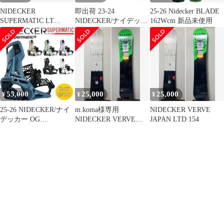
NIDECKER
即出荷 23-24
25-26 Nidecker BLADE
SUPERMATIC LT
NIDECKER/ナイデッカ
162Wcm 新品未使用
OLIVE Lsize 新品
ー RIFT リフト メンズ
ダブルボア ブーツ グラ
トリ スノーボード 2024
型落ち
55,000
25,000
25,000
¥
¥
¥
25-26 NIDECKER/ナイ
m.koma様専用
NIDECKER VERVE
デッカー OG
NIDECKER VERVE
JAPAN LTD 154
SUPERMATIC スーパー
JAPAN LTD 149
マチック メンズ レディ
ース ビンディング バイ
ンディング スノーボー
ド 2026