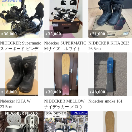
可能
30,000
35,000
21,000
¥
¥
¥
NIDECKER Supermatic
Nidecker SUPERMATIC
NIDECKER KITA 2023
スノーボード ビンディ
Mサイズ ホワイト
26.5cm
ング
ビンディング
18,000
30,000
48,000
¥
¥
¥
Nidecker KITA W
NIDECKER MELLOW
Nidecker smoke 161
23.5cm
ナイデッカー メロウ
155cm