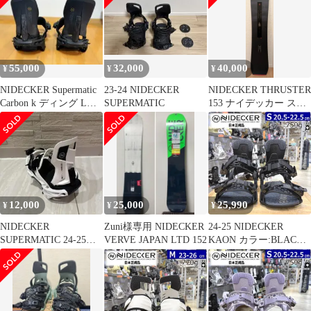
バインディング 型落ち
日本正規品
55,000
32,000
40,000
¥
¥
¥
NIDECKER Supermatic
23-24 NIDECKER
NIDECKER THRUSTER
Carbon k ディング Lサ
SUPERMATIC
153 ナイデッカー スラ
イズ
スター
12,000
25,000
25,990
¥
¥
¥
NIDECKER
Zuni様専用 NIDECKER
24-25 NIDECKER
SUPERMATIC 24-25モ
VERVE JAPAN LTD 152
KAON カラー:BLACK
デル Mサイズ 白 ジャ
Sサイズ ナイデッカー
ンク
レディース スノーボー
ド バインディング 型落
ち 日本正規品