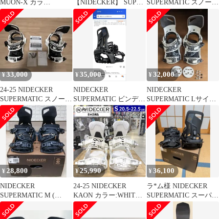
MUON-X カラ
【NIDECKER】 SUPER
SUPERMATIC スノーボ
ー:STORMTROOPER L
MATIC CARBON 25-26
ード ビンディング Lサ
サイズ ナイデッカー メ
L
イズ
ンズ スノーボード バイ
ンディング 型落ち 日本
正規品
33,000
35,000
32,000
¥
¥
¥
24-25 NIDECKER
NIDECKER
NIDECKER
SUPERMATIC スノーボ
SUPERMATIC ビンディ
SUPERMATIC Lサイズ
ード バインディング
ング 24-25 M size
ホワイト
28,800
25,990
36,100
¥
¥
¥
NIDECKER
24-25 NIDECKER
ラ*ム様 NIDECKER
SUPERMATIC M (
KAON カラー:WHITE S
SUPERMATIC スーパー
22.5cm～26.5cm)中古
サイズ ナイデッカー レ
マチック ( L )
ディース スノーボード