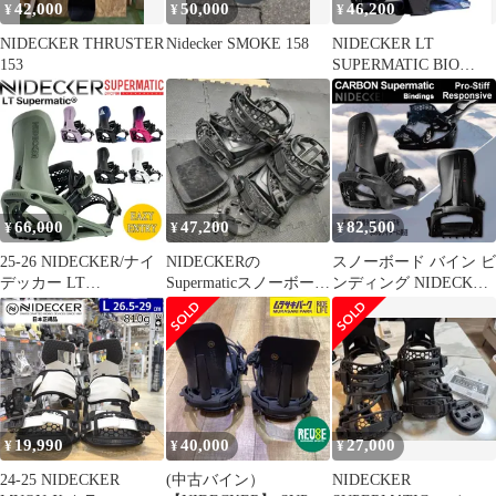
42,000
50,000
46,200
¥
¥
¥
NIDECKER THRUSTER
Nidecker SMOKE 158
NIDECKER LT
153
SUPERMATIC BIO
BLACK L 新品未使用
66,000
47,200
82,500
¥
¥
¥
25-26 NIDECKER/ナイ
NIDECKERの
スノーボード バイン ビ
デッカー LT
Supermaticスノーボード
ンディング NIDECKER
SUPERMATIC スーパー
ビンディング Lサイ
CARBON SUPERMATIC
マチック メンズ レディ
ズ
2027 ナイデッカー カー
ース ビンディング バイ
ボン スーパーマチック
ンディング スノーボー
Binding ドロップイン
ド 2026
カーボン
19,990
40,000
27,000
¥
¥
¥
24-25 NIDECKER
(中古バイン）
NIDECKER