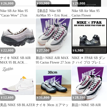
26,000
33,980
29,000
¥
¥
¥
Nike SB Air Max 95
【新品】Nike SB
Nike SB Air Max 95
"Cacao Wow" 27cm
AirMax 95 × Eric Koston
Cactus Flower
26.0
22,000
27,500
6,980
¥
¥
¥
ナイキ NIKE SB AIR
新品✨NIKE AIR MAX
NIKE ✕ FPAR SB ダン
MAX 95 BLACK
95 Cactus Flower 27.5cm
ク ハイ プロ プレミア
CACAO WOW 27cm
ム QS 28.5cm
HF7545-002 エア マッ
クス ブラック カカオ
ワオ 【ブランド古着ベ
クトル】【中古】
▲260523
12,600
31,800
28,100
¥
¥
¥
美品 NIKE SB BLAZER
ナイキ 30cm エアマッ
新品✨NIKE SB AIR