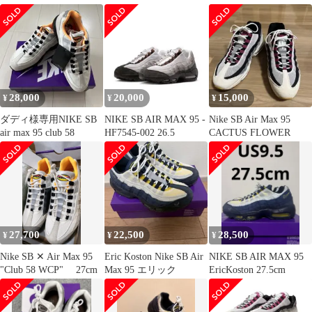
26.5cm
HF7545-100 白/黒/紫 箱
あり ナイキ[91]
28,000
20,000
15,000
¥
¥
¥
ダディ様専用NIKE SB
NIKE SB AIR MAX 95 -
Nike SB Air Max 95
air max 95 club 58
HF7545-002 26.5
CACTUS FLOWER
27,700
22,500
28,500
¥
¥
¥
Nike SB ✕ Air Max 95
Eric Koston Nike SB Air
NIKE SB AIR MAX 95
"Club 58 WCP" 27cm
Max 95 エリック
EricKoston 27.5cm