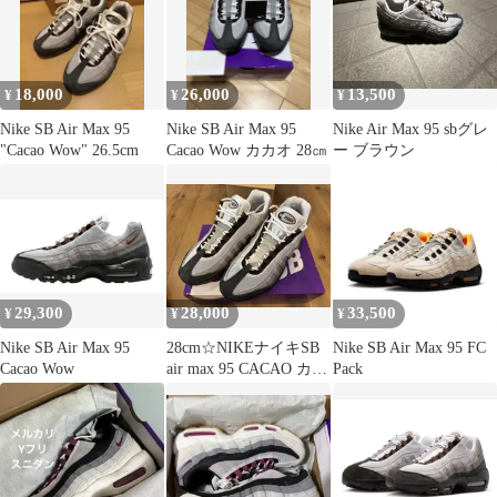
ニーカーブラック/グレ
ー US9.5/27.5cm
18,000
26,000
13,500
¥
¥
¥
Nike SB Air Max 95
Nike SB Air Max 95
Nike Air Max 95 sbグレ
"Cacao Wow" 26.5cm
Cacao Wow カカオ 28㎝
ー ブラウン
29,300
28,000
33,500
¥
¥
¥
Nike SB Air Max 95
28cm☆NIKEナイキSB
Nike SB Air Max 95 FC
Cacao Wow
air max 95 CACAO カカ
Pack
オ