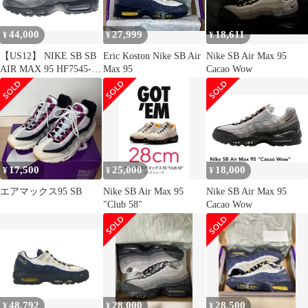
44,000
27,999
18,611
¥
¥
¥
【US12】 NIKE SB SB
Eric Koston Nike SB Air
Nike SB Air Max 95
AIR MAX 95 HF7545-
Max 95
Cacao Wow
002 【新古品】
17,500
25,000
18,000
¥
¥
¥
エアマックス95 SB
Nike SB Air Max 95
Nike SB Air Max 95
"Club 58"
Cacao Wow
48,792
28,000
28,500
¥
¥
¥