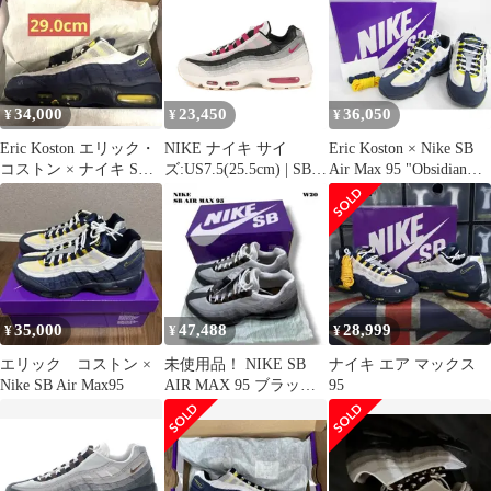
34,000
23,450
36,050
¥
¥
¥
Eric Koston エリック・
NIKE ナイキ サイ
Eric Koston × Nike SB
コストン × ナイキ SB
ズ:US7.5(25.5cm) | SB
Air Max 95 "Obsidian
29cm
AIR MAX 95 (HF7545-
and Speed
100) | エアマックス95 |
Yellow"HQ8492-400 靴
サミットホワイト カク
スニーカー サイズ：
タスフラワー | ローカ
28.5cm ▼SH8599
ット スニーカー シュー
ズ 靴【メンズ】【中
古】
35,000
47,488
28,999
¥
¥
¥
エリック コストン ×
未使用品！ NIKE SB
ナイキ エア マックス
Nike SB Air Max95
AIR MAX 95 ブラック
95
カカオ チョコ 28