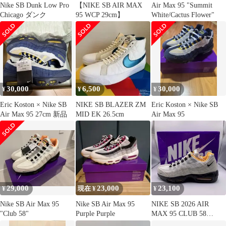
Nike SB Dunk Low Pro
【NIKE SB AIR MAX
Air Max 95 "Summit
Chicago ダンク
95 WCP 29cm】
White/Cactus Flower"
30,000
6,500
30,000
¥
¥
¥
Eric Koston × Nike SB
NIKE SB BLAZER ZM
Eric Koston × Nike SB
Air Max 95 27cm 新品
MID EK 26.5cm
Air Max 95
29,000
23,000
23,100
¥
現在 ¥
¥
Nike SB Air Max 95
Nike SB Air Max 95
NIKE SB 2026 AIR
"Club 58"
Purple Purple
MAX 95 CLUB 58
28.0cm IQ8395-100 ナイ