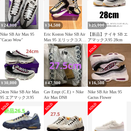
24,000
34,500
25,000
¥
¥
¥
Nike SB Air Max 95
Eric Koston Nike SB Air
【新品】ナイキ SB エ
"Cacao Wow"
Max 95 エリックコスト
アマックス95 28cm
ン
30,000
47,300
16,500
¥
¥
¥
24cm Nike SB Air Max
Cav Empt (C.E) × Nike
Nike SB Air Max 95
95 エアマックス95
Air Max DN8
Cactus Flower