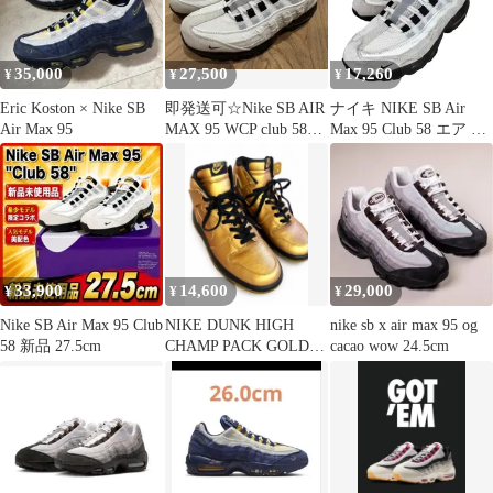
35,000
27,500
17,260
¥
¥
¥
Eric Koston × Nike SB
即発送可☆Nike SB AIR
ナイキ NIKE SB Air
Air Max 95
MAX 95 WCP club 58
Max 95 Club 58 エア マ
28cm
ックス 95 スニーカー
メンズ 25.5
33,900
14,600
29,000
¥
¥
¥
Nike SB Air Max 95 Club
NIKE DUNK HIGH
nike sb x air max 95 og
58 新品 27.5cm
CHAMP PACK GOLD
cacao wow 24.5cm
28cm