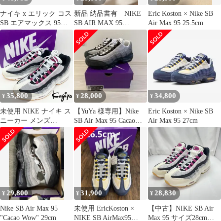
ナイキ x エリック コス
新品 納品書有 NIKE
Eric Koston × Nike SB
SB エアマックス 95
SB AIR MAX 95
Air Max 95 25.5cm
NIKE SB
CACAO WOW カカオ
35,800
28,000
34,800
¥
¥
¥
未使用 NIKE ナイキ ス
【YuYa 様専用】Nike
Eric Koston × Nike SB
ニーカー メンズ
SB Air Max 95 Cacao
Air Max 95 27cm
HF7545-100 ナイキSB
Wow
エアマックス95 AIR
MAX CUCTUS
FLOWER カクタスフラ
ワー ホワイト パープル
28cm
29,800
31,900
28,830
¥
¥
¥
Nike SB Air Max 95
未使用 EricKoston ×
【中古】NIKE SB Air
"Cacao Wow" 29cm
NIKE SB AirMax95
Max 95 サイズ28cm