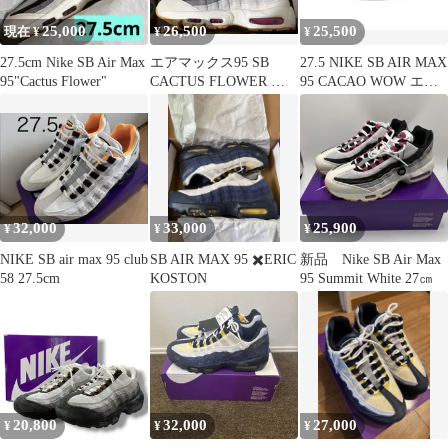
25,000
26,500
25,500
現在 ¥
¥
¥
27.5cm Nike SB Air Max
エアマックス95 SB
27.5 NIKE SB AIR MAX
95"Cactus Flower"
CACTUS FLOWER 新
95 CACAO WOW エア
品 27.5
マックス
32,000
33,000
25,900
¥
¥
¥
NIKE SB air max 95 club
SB AIR MAX 95 ✖️ERIC
新品 Nike SB Air Max
58 27.5cm
KOSTON
95 Summit White 27㎝
20,800
32,000
27,000
¥
¥
¥