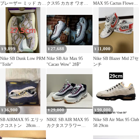
ブレーザー ミッド カッ
クス95 カカオ ワオ
MAX 95 Cactus Flower
ト エッジ ホワイト パ
cacao NIKE SB
26.5
ープル 白 メンズ ナイ
キ スニーカー 28.5 cm
U07746
9,899
27,688
11,000
¥
¥
¥
Nike SB Dunk Low PRM
Nike SB Air Max 95
Nike SB Blazer Mid 27セ
"Toile"
"Cacao Wow" 28㌢
ンチ
36,900
29,000
90,000
¥
¥
¥
SB AIRMAX 95 エリッ
NIKE SB AIR MAX 95
Nike SB Air Max 95 Club
クコストン 28cm
カクタスフラワー
58 29cm
US10 新品未
27.5cm