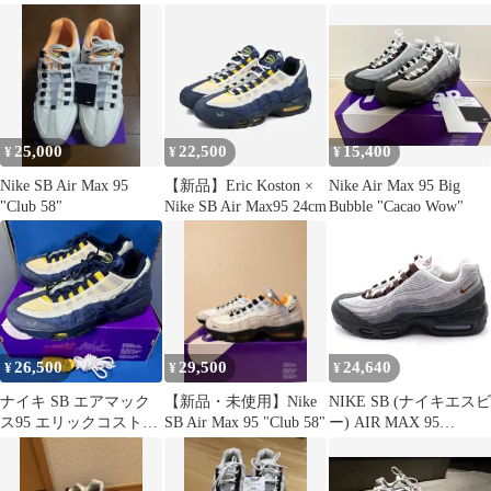
25,000
22,500
15,400
¥
¥
¥
Nike SB Air Max 95
【新品】Eric Koston ×
Nike Air Max 95 Big
"Club 58"
Nike SB Air Max95 24cm
Bubble "Cacao Wow"
26,500
29,500
24,640
¥
¥
¥
ナイキ SB エアマック
【新品・未使用】Nike
NIKE SB (ナイキエスビ
ス95 エリックコストン
SB Air Max 95 "Club 58"
ー) AIR MAX 95
30cm HQ8492-400
CACAO WOW HF7545-
002 エアマックス95 カ
カオワオ ローカットス