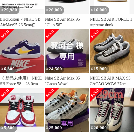
29,980
26,000
16,000
¥
¥
¥
EricKoston × NIKE SB
Nike SB Air Max 95
NIKE SB AIR FORCE 1
AirMax95 26.5cm⑨
"Club 58"
supreme dunk
6,300
24,500
15,900
¥
¥
¥
《 新品未使用》 NIKE
Nike SB Air Max 95
NIKE SB AIR MAX 95
SB Force 58 28.0cm
"Cacao Wow"
CACAO WOW 27cm
5,500
25,000
20,000
¥
¥
¥