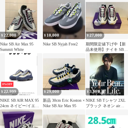
キ エアマックス95 クラ
ブ58 スニーカー 南堀江
店
22,000
10,000
27,000
¥
¥
¥
Nike SB Air Max 95
Nike SB Nyjah Free2
期間限定値下げ中【新
Summit White
品未使用】ナイキ SB
エアマックス95 26.5cm
8%OFF
22,999
29,000
3,999
¥
¥
¥
NIKE SB AIR MAX 95
新品 30cm Eric Koston ×
NIKE SB Tシャツ 2XL
24cm ネイビー/イエロ
Nike SB Air Max 95
ブラック ネオン air
ー/ホワイト
max 95