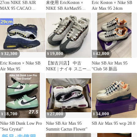
27cm NIKE SB AIR
未使用 EricKoston ×
Eric Koston × Nike SB
MAX 95 CACAO
NIKE SB AirMax95
Air Max 95 24cm
HF7545-002
27.5cm
32,300
19,800
42,800
¥
¥
¥
Eric Koston × Nike SB
【加古川店】 中古
Nike SB Air Max 95
Air Max 95
NIKE | ナイキ スニーカ
“Club 58 新品
ー SB Air Max 95 'Cacao
Wow' hf7545-002 グレー
26.5cm 【126】
18,700
27,000
34,000
¥
¥
¥
Nike SB Dunk Low Pro
Nike SB Air Max 95
SB Air Max 95 wcp 28.0
"Sea Crystal"
Summit Cactus Flower"