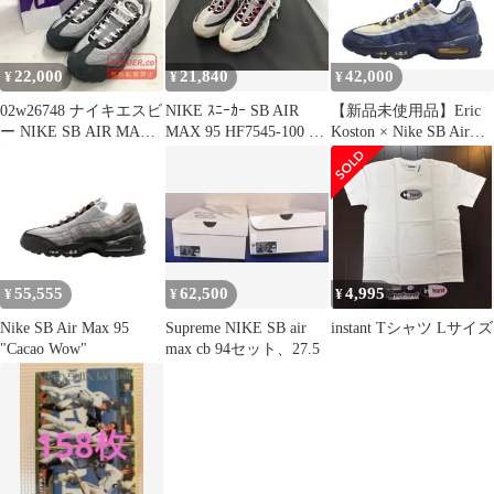
22,000
21,840
42,000
¥
¥
¥
02w26748 ナイキエスビ
NIKE ｽﾆｰｶｰ SB AIR
【新品未使用品】Eric
ー NIKE SB AIR MAX
MAX 95 HF7545-100 ナ
Koston × Nike SB Air
95 グレー 27.5cm ベト
イキ ホワイト ｻｲｽﾞ27
Max 95
ナム製 メンズ 箱・タグ
あり スニーカー
HF7545-002 【中古品】
55,555
62,500
4,995
¥
¥
¥
Nike SB Air Max 95
Supreme NIKE SB air
instant Tシャツ Lサイズ
"Cacao Wow"
max cb 94セット、27.5