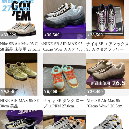
33,229
30,500
28,500
¥
¥
¥
Nike SB Air Max 95 Club
NIKE SB AIR MAX 95
ナイキSB エアマックス
58 新品 未使用 27.5cm
Cacao Wow カカオ ワオ
95 カクタスフラワー
26.5
9,800
6,000
26,400
¥
¥
¥
NIKE AIR MAX 95 SE
ナイキ SB ダンク ロー
Nike SB Air Max 95
30cm 美品
プロ PRM 27.0cm
"Cacao Wow" 26.5cm
DV5429-800