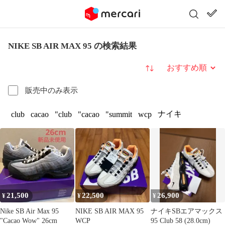
NIKE SB AIR MAX 95 の検索結果
並び替え
販売中のみ表示
ナイキ
club
cacao
"club
"cacao
"summit
wcp
21,500
22,500
26,900
¥
¥
¥
Nike SB Air Max 95
NIKE SB AIR MAX 95
ナイキSBエアマックス
"Cacao Wow" 26cm
WCP
95 Club 58 (28.0cm)