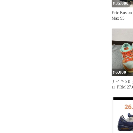
35,000
¥
Eric Koston
Max 95
6,000
¥
ナイキ SB
ロ PRM 27.
800