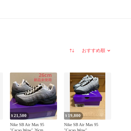
並び替え
21,500
19,800
¥
¥
Nike SB Air Max 95
Nike SB Air Max 95
"Cacao Wow" 26cm
"Cacao Wow"