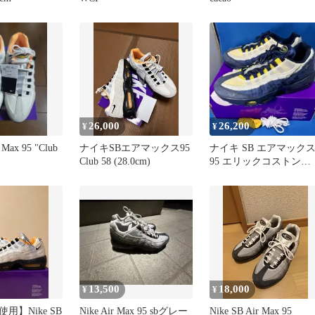
26,000
26,200
¥
¥
 Max 95 "Club
ナイキSBエアマックス95
ナイキ SB エアマック
Club 58 (28.0cm)
95 エリックコストン
30cm HQ8492-400
13,500
18,000
¥
¥
用】Nike SB
Nike Air Max 95 sbグレー
Nike SB Air Max 95