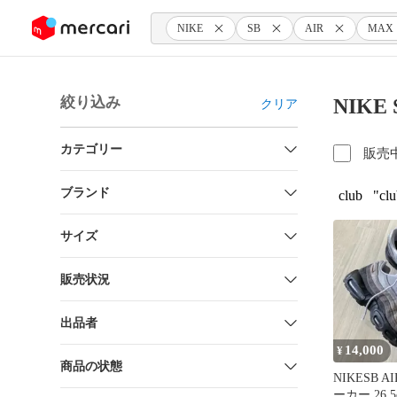
ンツにスキップ
NIKE
SB
AIR
MAX
絞り込み
NIKE
クリア
カテゴリー
販売
ブランド
club
"cl
サイズ
販売状況
出品者
14,000
¥
商品の状態
NIKESB A
ーカー 26.5