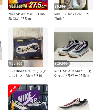
33,900
9,899
¥
¥
ク
Nike SB Air Max 95 Club
Nike SB Dunk Low PRM
58 新品 27.5cm
"Toile"
36,900
29,000
¥
¥
SB AIRMAX 95 エリック
NIKE SB AIR MAX 95 カ
D
コストン 28cm US10 新
クタスフラワー 27.5cm
品未
イ
レ