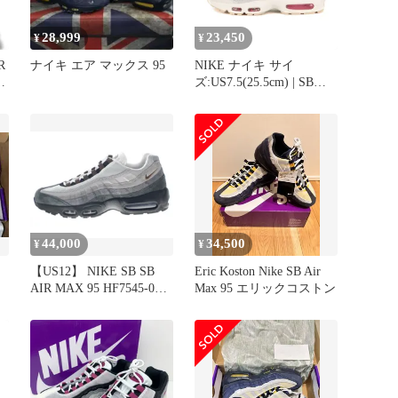
28,999
23,450
¥
¥
R
ナイキ エア マックス 95
NIKE ナイキ サイ
オ
ズ:US7.5(25.5cm) | SB
AIR MAX 95 (HF7545-
100) | エアマックス95 | サ
ミットホワイト カクタス
フラワー | ローカット ス
ニーカー シューズ 靴
【メンズ】【中古】
44,000
34,500
¥
¥
【US12】 NIKE SB SB
Eric Koston Nike SB Air
AIR MAX 95 HF7545-002
Max 95 エリックコストン
【新古品】