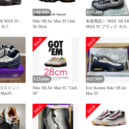
90,000
47,488
¥
¥
IR MAX 95 -
Nike SB Air Max 95 Club
未使用品！ NIKE SB AI
 26.5
58 29cm
MAX 95 ブラック カカ
チョコ 28
25,000
27,999
¥
¥
コストン ×
Nike SB Air Max 95 "Club
Eric Koston Nike SB Air
r Max95
58"
Max 95