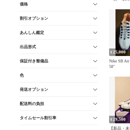
価格
割引オプション
あんしん鑑定
出品形式
25,000
¥
保証付き整備品
Nike SB Air
58"
色
発送オプション
配送料の負担
タイムセール割引率
29,500
¥
【新品・未使