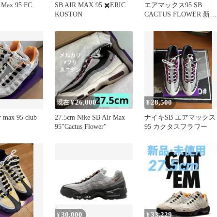
r Max 95 FC
SB AIR MAX 95 ✖️ERIC
エアマックス95 SB
KOSTON
CACTUS FLOWER 新
品 27.5
26,000
28,500
現在 ¥
¥
 max 95 club
27.5cm Nike SB Air Max
ナイキSB エアマックス
95"Cactus Flower"
95 カクタスフラワー
30,000
33,229
¥
¥