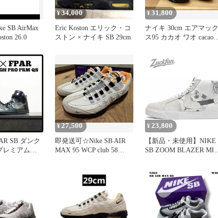
34,000
31,800
¥
¥
 SB AirMax
Eric Koston エリック・コ
ナイキ 30cm エアマッ
oston 26.0
ストン × ナイキ SB 29cm
ス95 カカオ ワオ cacao
NIKE SB
27,500
23,800
¥
¥
PAR SB ダンク
即発送可☆Nike SB AIR
【新品・未使用】NIKE
 プレミアム
MAX 95 WCP club 58
SB ZOOM BLAZER MI
m
28cm
EDGE ズーム ブレザー
ミッド ホワイト 白 ナ
キ スニーカー メンズ 
ディース dm0859100n