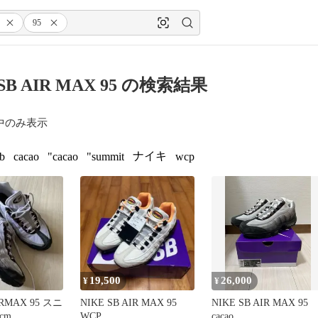
95
 SB AIR MAX 95 の検索結果
中のみ表示
ナイキ
ub
cacao
"cacao
"summit
wcp
19,500
26,000
¥
¥
IRMAX 95 スニ
NIKE SB AIR MAX 95
NIKE SB AIR MAX 95
cm
WCP
cacao