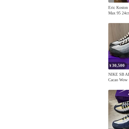
Eric Koston
Max 95 24c
30,500
¥
NIKE SB A
Cacao W
26.5