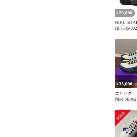
20,000
¥
NIKE SB A
HF7545-002
35,000
¥
エリック 
Nike SB Ai