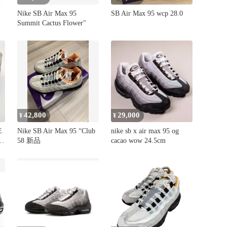
Nike SB Air Max 95
SB Air Max 95 wcp 28.0
Summit Cactus Flower"
42,800
29,000
¥
¥
E
Nike SB Air Max 95 “Club
nike sb x air max 95 og
58 新品
cacao wow 24.5cm
cm