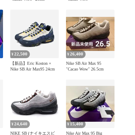
22,500
26,400
¥
¥
ス
【新品】Eric Koston ×
Nike SB Air Max 95
Nike SB Air Max95 24cm
"Cacao Wow" 26.5cm
24,640
15,400
¥
¥
NIKE SB (ナイキエスビ
Nike Air Max 95 Big