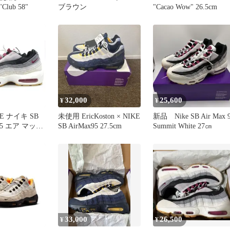
"Club 58"
ブラウン
"Cacao Wow" 26.5cm
32,000
25,600
¥
¥
E ナイキ SB
未使用 EricKoston × NIKE
新品 Nike SB Air Max 
 95 エア マック
SB AirMax95 27.5cm
Summit White 27㎝
5-100
0cm メンズ
33,000
26,500
¥
¥