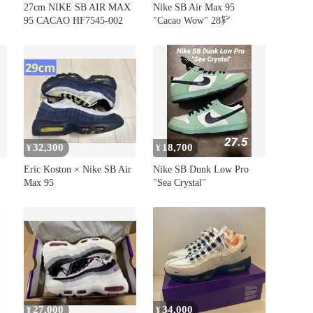
27cm NIKE SB AIR MAX
Nike SB Air Max 95
95 CACAO HF7545-002
"Cacao Wow" 28㌢
32,300
18,700
¥
¥
Eric Koston × Nike SB Air
Nike SB Dunk Low Pro
Max 95
"Sea Crystal"
27,000
34,000
¥
¥