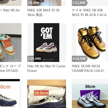
9,800
22,000
¥
¥
 × Nike SB Air
NIKE AIR MAX 95 SE
ナイキ NIKE SB AIR
30cm 美品
MAX 95 BLACK CACA
WOW 27cm HF7545-002
エア マックス ブラック
カカオ ワオ 【ブランド
古着ベクトル】【中古
▲260523
29,000
14,500
¥
¥
 ダンク ロー プ
Nike SB Air Max 95 Cactus
NIKE DUNK HIGH
0cm DV5429-
Flower
CHAMP PACK GOLD
28cm