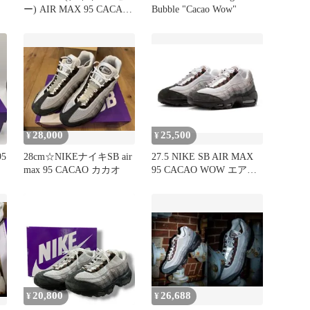
ー) AIR MAX 95 CACAO
Bubble "Cacao Wow"
WOW HF7545-002 エアマ
ックス95 カカオワオ ロ
ーカットスニーカーブラ
ック/グレー US9.5/27.5cm
28,000
25,500
¥
¥
95
28cm☆NIKEナイキSB air
27.5 NIKE SB AIR MAX
max 95 CACAO カカオ
95 CACAO WOW エアマ
ックス
20,800
26,688
¥
¥