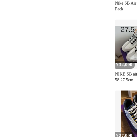
Nike SB Ai
Pack
32,000
¥
NIKE SB air
58 27.5cm
27,000
¥