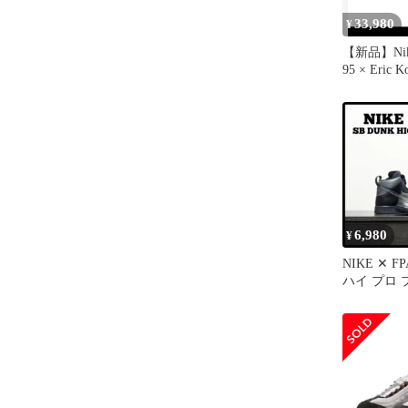
33,980
¥
【新品】Nike
95 × Eric K
6,980
¥
NIKE ✕ F
ハイ プロ
QS 28.5c