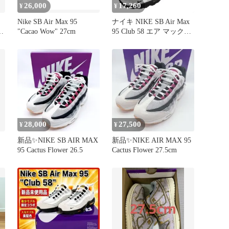
26,000
17,260
¥
¥
Nike SB Air Max 95
ナイキ NIKE SB Air Max
O
"Cacao Wow" 27cm
95 Club 58 エア マックス
95 スニーカー メンズ
25.5
】
28,000
27,500
¥
¥
新品✨NIKE SB AIR MAX
新品✨NIKE AIR MAX 95
95 Cactus Flower 26.5
Cactus Flower 27.5cm