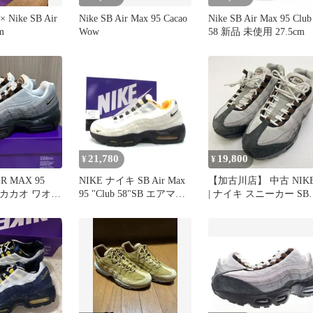
 × Nike SB Air
Nike SB Air Max 95 Cacao
Nike SB Air Max 95 Club
m
Wow
58 新品 未使用 27.5cm
21,780
19,800
¥
¥
IR MAX 95
NIKE ナイキ SB Air Max
【加古川店】 中古 NIK
ow カカオ ワオ
95 "Club 58"SB エアマッ
| ナイキ スニーカー SB
クス95 IQ8395-100
Air Max 95 'Cacao Wow'
SIZE:27.0cm メンズ
hf7545-002 グレー 26.5
□UT15185
【126】