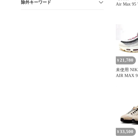
除外キーワード
Air Max 95 
21,780
¥
未使用 NIK
AIR MAX
ス 95 HF754
SIZE:27.
□UT15191
33,500
¥