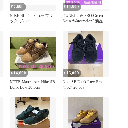
7,699
14,500
¥
¥
ス
NIKE SB Dunk Low ブラ
DUNKLOW PRO Green
ック ブルー
Noise/Watermelon" 新品
14,000
16,000
¥
¥
NOTE Manchester Nike SB
Nike SB Dunk Low Pro
Dunk Low 28.5cm
"Fog" 26.5㎝