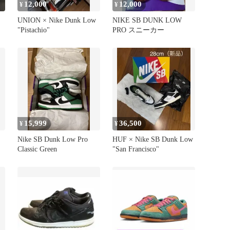
12,000
12,000
¥
¥
UNION × Nike Dunk Low
NIKE SB DUNK LOW
"Pistachio"
PRO スニーカー
15,999
36,500
¥
¥
Nike SB Dunk Low Pro
HUF × Nike SB Dunk Low
Classic Green
"San Francisco"