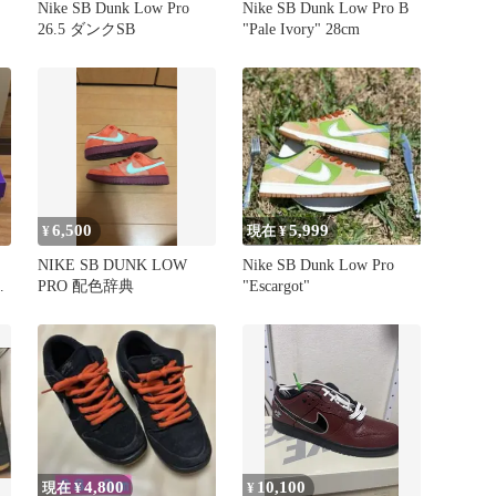
Nike SB Dunk Low Pro
Nike SB Dunk Low Pro B
26.5 ダンクSB
"Pale Ivory" 28cm
6,500
5,999
¥
現在 ¥
NIKE SB DUNK LOW
Nike SB Dunk Low Pro
PRO 配色辞典
"Escargot"
4,800
10,100
現在 ¥
¥