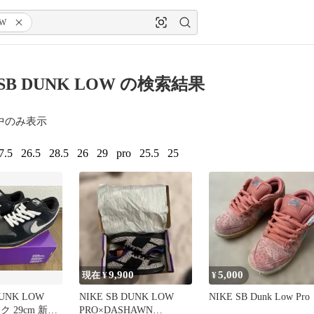
W
 SB DUNK LOW の検索結果
中のみ表示
7.5
26.5
28.5
26
29
pro
25.5
25
9,900
5,000
現在 ¥
¥
DUNK LOW
NIKE SB DUNK LOW
NIKE SB Dunk Low Pro
ク 29cm 新品
PRO×DASHAWN