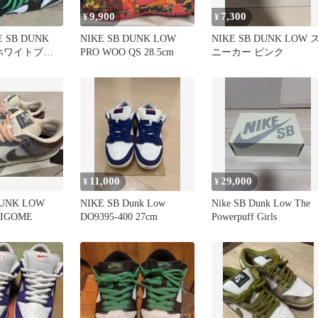
9,900
7,300
¥
¥
 SB DUNK
NIKE SB DUNK LOW
NIKE SB DUNK LOW 
Oホワイトブラ
PRO WOO QS 28.5cm
ニーカー ピンク
ン26cm
11,000
29,000
¥
¥
DUNK LOW
NIKE SB Dunk Low
Nike SB Dunk Low The
RIGOME
DO9395-400 27cm
Powerpuff Girls