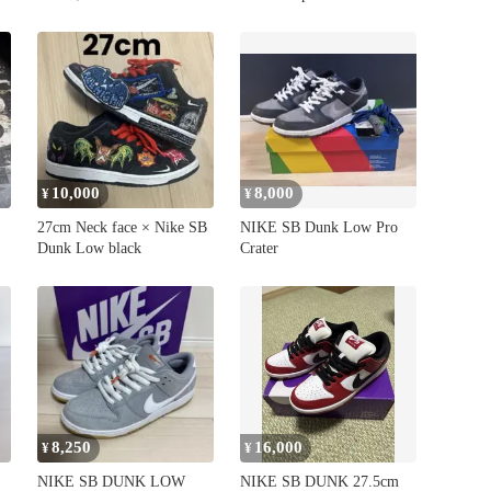
10,000
8,000
¥
¥
27cm Neck face × Nike SB
NIKE SB Dunk Low Pro
Dunk Low black
Crater
8,250
16,000
¥
¥
NIKE SB DUNK LOW
NIKE SB DUNK 27.5cm