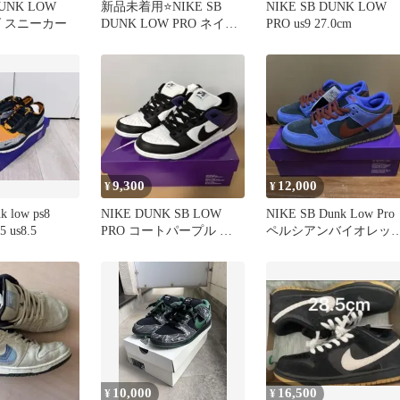
DUNK LOW
新品未着用⭐️NIKE SB
NIKE SB DUNK LOW
ズ スニーカー
DUNK LOW PRO ネイビ
PRO us9 27.0cm
ー ガムソール
9,300
12,000
¥
¥
k low ps8
NIKE DUNK SB LOW
NIKE SB Dunk Low Pro
5 us8.5
PRO コートパープル ダ
ペルシアンバイオレッ
ンクsb
ト スニーカー
10,000
16,500
¥
¥