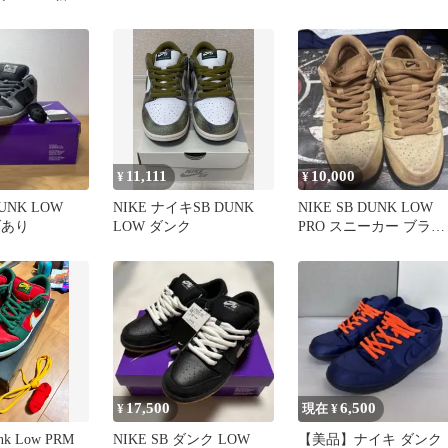
JORDAN 27
11,111
10,000
¥
¥
DUNK LOW
NIKE ナイキSB DUNK
NIKE SB DUNK LOW
げあり
LOW ダンク
PRO スニーカー ブラウ
ン
17,500
6,500
¥
現在 ¥
unk Low PRM
NIKE SB ダンク LOW
【美品】ナイキ ダンク