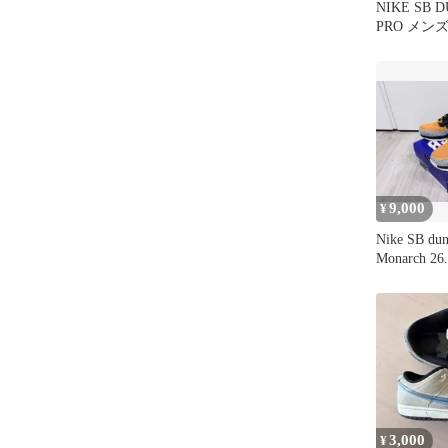
NIKE SB 
PRO メン
9,000
¥
Nike SB dun
Monarch 26.
3,000
¥