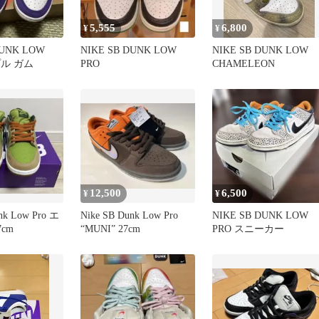
5,555
6,800
¥
¥
DUNK LOW
NIKE SB DUNK LOW
NIKE SB DUNK LOW
プル ガム
PRO
CHAMELEON
12,500
6,500
¥
¥
nk Low Pro エ
Nike SB Dunk Low Pro
NIKE SB DUNK LOW
cm
“MUNI” 27cm
PRO スニーカー