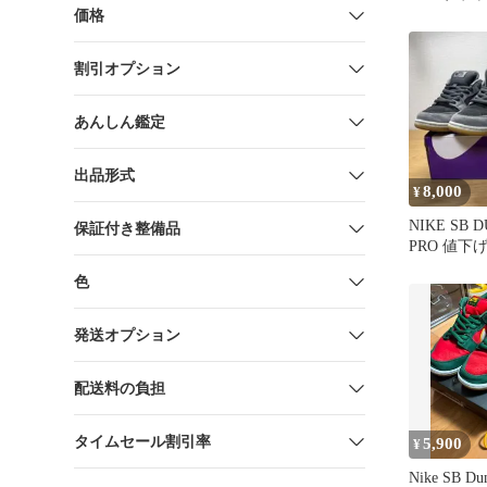
未使用品
価格
割引オプション
あんしん鑑定
出品形式
8,000
¥
NIKE SB 
保証付き整備品
PRO 値下
色
発送オプション
配送料の負担
タイムセール割引率
5,900
¥
Nike SB D