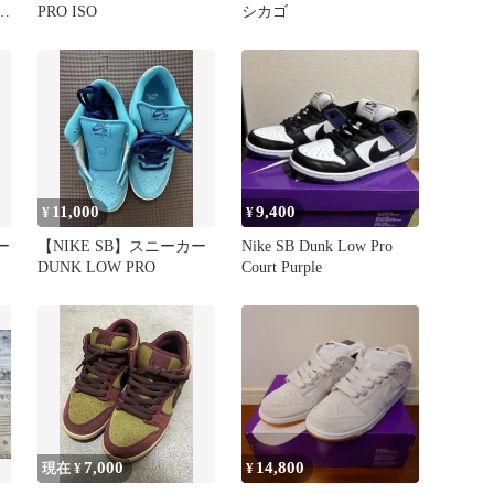
PRO ISO
シカゴ
11,000
9,400
¥
¥
ニー
【NIKE SB】スニーカー
Nike SB Dunk Low Pro
DUNK LOW PRO
Court Purple
7,000
14,800
現在 ¥
¥