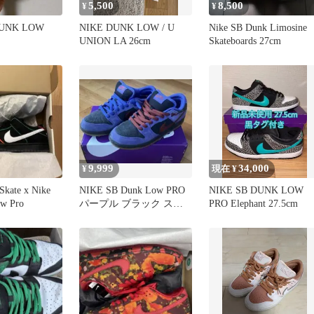
5,500
8,500
¥
¥
DUNK LOW
NIKE DUNK LOW / U
Nike SB Dunk Limosine
UNION LA 26cm
Skateboards 27cm
9,999
34,000
¥
現在 ¥
Skate x Nike
NIKE SB Dunk Low PRO
NIKE SB DUNK LOW
w Pro
パープル ブラック スニ
PRO Elephant 27.5cm
ーカー