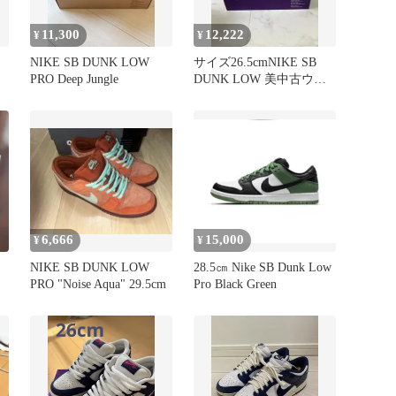
11,300
12,222
¥
¥
NIKE SB DUNK LOW
サイズ26.5cmNIKE SB
PRO Deep Jungle
DUNK LOW 美中古ウィ
ート最安値
6,666
15,000
¥
¥
NIKE SB DUNK LOW
28.5㎝ Nike SB Dunk Low
PRO "Noise Aqua" 29.5cm
Pro Black Green