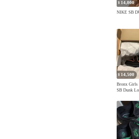
14,000
¥
NIKE SB 
14,500
¥
Bronx Girls 
SB Dunk Lo