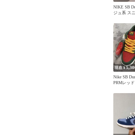
NIKE SB D
ジュ系 ス
5,30
現在 ¥
Nike SB D
PRMレッ
え紐付き