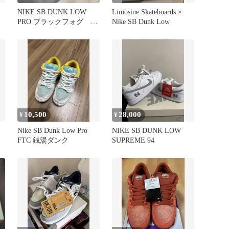
NIKE SB DUNK LOW
Limosine Skateboards ×
PRO ブラックフォグ
Nike SB Dunk Low
28.0cm
10,500
28,000
¥
¥
Nike SB Dunk Low Pro
NIKE SB DUNK LOW
FTC 銭湯ダンク
SUPREME 94