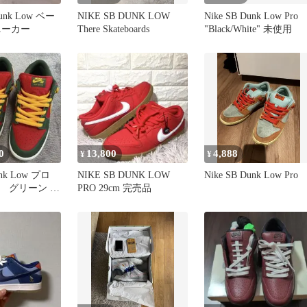
unk Low ベー
NIKE SB DUNK LOW
Nike SB Dunk Low Pro
ニーカー
There Skateboards
"Black/White" 未使用
0
13,800
4,888
¥
¥
unk Low プロ
NIKE SB DUNK LOW
Nike SB Dunk Low Pro
ド グリーン 替
PRO 29cm 完売品