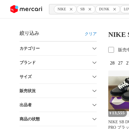
ンツにスキップ
NIKE
SB
DUNK
LO
絞り込み
NIKE
クリア
カテゴリー
販売
ブランド
28
27
2
サイズ
販売状況
出品者
13,555
¥
商品の状態
NIKE SB 
PRO ブラッ