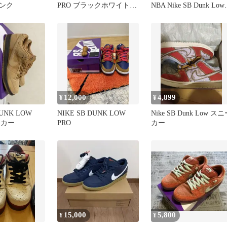
ンク
PRO ブラックホワイト
NBA Nike SB Dunk Low
28cm 箱付き
26.5cm
12,000
4,899
¥
¥
DUNK LOW
NIKE SB DUNK LOW
Nike SB Dunk Low ス
ーカー
PRO
カー
15,000
5,800
¥
¥