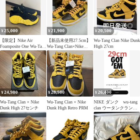
25,000
21,900
20,500
¥
¥
¥
【限定】Nike Air
【新品未使用27.5cm】
Wu-Tang Clan Nike Dunk
Foamposite One Wu-Tang
Wu-Tang Clan×Nike
High 27cm
27cm
Dunk High
24,980
28,500
26,400
¥
¥
¥
Wu-Tang Clan × Nike
Wu-Tang Clan × Nike
NIKE ダンク wu-tang
Dunk High 27センチ
Dunk High Retro PRM
clan ウータンクラン
２９cm