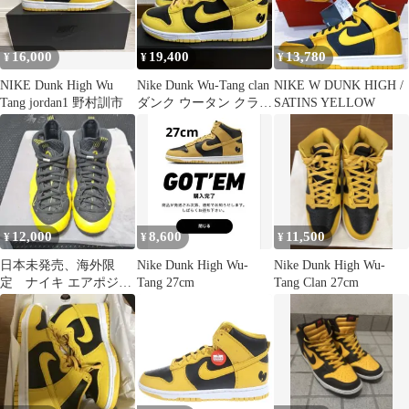
16,000
19,400
13,780
¥
¥
¥
NIKE Dunk High Wu
Nike Dunk Wu-Tang clan
NIKE W DUNK HIGH /
Tang jordan1 野村訓市
ダンク ウータン クラン
SATINS YELLOW
黒黄
12,000
8,600
11,500
¥
¥
¥
日本未発売、海外限
Nike Dunk High Wu-
Nike Dunk High Wu-
定 ナイキ エアポジッ
Tang 27cm
Tang Clan 27cm
トワン イエロー ウー
タン・クラン