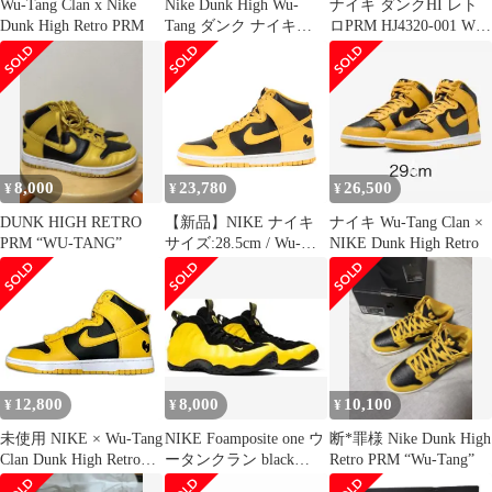
Wu-Tang Clan x Nike
Nike Dunk High Wu-
ナイキ ダンクHI レト
Dunk High Retro PRM
Tang ダンク ナイキ
ロPRM HJ4320-001 Wu-
27.5cm
Tang Clan
8,000
23,780
26,500
¥
¥
¥
DUNK HIGH RETRO
【新品】NIKE ナイキ
ナイキ Wu-Tang Clan ×
PRM “WU-TANG”
サイズ:28.5cm / Wu-
NIKE Dunk High Retro
Tang Clan CLAN DUNK
HI RETRO PRM
(HJ4320-001) / ウータ
ン・クラン ダンク ハイ
レトロ プレミアム / ブ
ラック ポレン / US10.5
12,800
8,000
10,100
¥
¥
¥
未使用 NIKE × Wu-Tang
NIKE Foamposite one ウ
断*罪様 Nike Dunk High
Clan Dunk High Retro
ータンクラン black
Retro PRM “Wu-Tang”
PRM ダンク ハイ レト
yellow