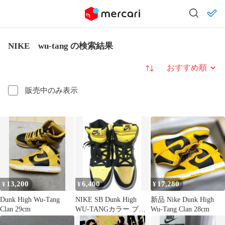
NIKE wu-tang の検索結果
並び替え
販売中のみ表示
13,200
6,400
17,280
¥
¥
¥
Dunk High Wu-Tang
NIKE SB Dunk High
新品 Nike Dunk High
Clan 29cm
WU-TANGカラー ブラ
Wu-Tang Clan 28cm
ック イエロー