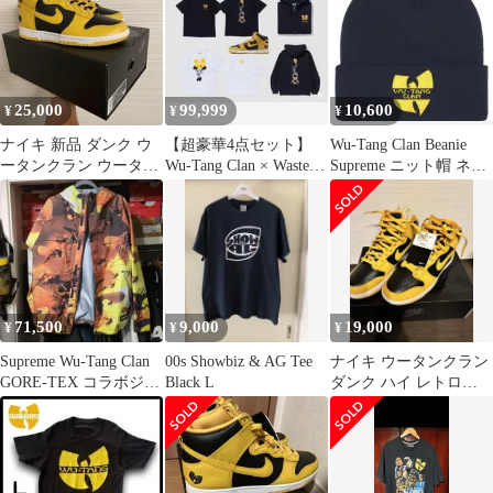
25,000
99,999
10,600
¥
¥
¥
ナイキ 新品 ダンク ウ
【超豪華4点セット】
Wu-Tang Clan Beanie
ータンクラン ウータン
Wu-Tang Clan × Wasted
Supreme ニット帽 ネイ
wutang 26・5 8h
Youth
ビー 25
71,500
9,000
19,000
¥
¥
¥
Supreme Wu-Tang Clan
00s Showbiz & AG Tee
ナイキ ウータンクラン
GORE-TEX コラボジャ
Black L
ダンク ハイ レトロ
ケットM
28cm