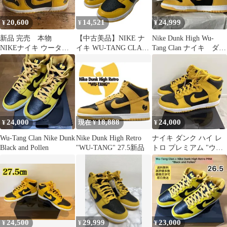
20,600
14,521
24,999
¥
¥
¥
新品 完売 本物
【中古美品】NIKE ナ
Nike Dunk High Wu-
NIKEナイキ ウータン
イキ WU-TANG CLAN
Tang Clan ナイキ ダン
クラン ダンクハイ
ウータン・クラン
ク ウータン
レトロプレミアム
HJ4320-001 DUNK
HIGH RETRO PRM
"BLACK AND
POLLEN" ダンク ハイ
スニーカー 【160-
260405-gm-07-fuz】
24,000
18,888
24,000
¥
現在 ¥
¥
Wu-Tang Clan Nike Dunk
Nike Dunk High Retro
ナイキ ダンク ハイ レ
Black and Pollen
"WU-TANG" 27.5新品
トロ プレミアム "ウー
タンクラン" ブラック/
ポラン
24,500
29,999
23,000
¥
¥
¥