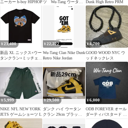
ニーカー b-boy HIPHOP
ツ Wu-Tang ウータ
Dunk High Retro PRM
ン・クラン) OFF
SAFETY
23,400
22,222
4,700
¥
¥
¥
新品 XL ニックス×ウー
Wu-Tang Clan Nike Dunk
GOOD WOOD NYC ウ
タンクラン×ミッチェエ
Retro Nike Jordan
ッドネックレス
ル&ネス TシャツNBA
5,999
29,500
6,000
¥
¥
¥
NIKE NFL NEW YORK
ダンク ハイ ウータン
ODB FOREVER オール
JETS ゲームショーツ L
クラン 29cm ブラック
ダーティバスタード T
ポラン 未使用 新品 限
シャツ コピーライト入
定
り