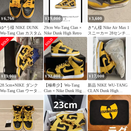
6,766
19,000
3,600
¥
¥
¥
ゆ*う様 NIKE DUNK
29cm Wu-Tang Clan ×
き*ん様 Nike Air Max 1
Wu-Tang Clan カスタム
Nike Dunk High Retro
スニーカー 28センチ
グレー/イエロー
11,000
32,000
17,000
¥
¥
¥
28.5cm⭐︎NIKE ダンク
【極希少】Wu-Tang
新品 NIKE WU-TANG
Wu-Tang Clan ウータン
Clan × Nike Dunk High
CLAN Dunk High
クラン
Retro
26.5cm