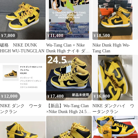
7,000
11,400
18,500
¥
¥
¥
破格 NIKE DUNK
Wu-Tang Clan × Nike
Nike Dunk High Wu-
HIGH WU-TUNGCLAN
Dunk High ナイキ ダン
Tang Clan
ク
12,000
17,400
16,000
¥
¥
¥
NIKE ダンク ウータ
【新品】Wu-Tang Clan
NIKE ダンクハイ ウ
ンクラン
×Nike Dunk High 24.5c
ータンクラン
m