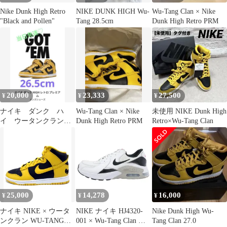
Nike Dunk High Retro
NIKE DUNK HIGH Wu-
Wu-Tang Clan × Nike
"Black and Pollen"
Tang 28.5cm
Dunk High Retro PRM
20,000
23,333
27,500
¥
¥
¥
ナイキ ダンク ハ
Wu-Tang Clan × Nike
未使用 NIKE Dunk High
イ ウータンクラン
Dunk High Retro PRM
Retro×Wu-Tang Clan
26.5cm
BLACK/POLLEN
25,000
14,278
16,000
¥
¥
¥
ナイキ NIKE × ウータ
NIKE ナイキ HJ4320-
Nike Dunk High Wu-
ンクラン WU-TANG
001 × Wu-Tang Clan ウ
Tang Clan 27.0