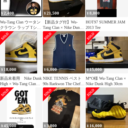
2,400
21,500
8,000
¥
¥
¥
Wu-Tang Clan ウータン
【新品タグ付】Wu-
HOT97 SUMMER JAM
クラウン ラップ Tシャ
Tang Clan × Nike Dunk
2013 Tee
ツ 古着 L ブラック
High29cm
18,000
6,000
15,000
¥
¥
¥
新品未着用 Nike Dunk
NIKE TENNIS ベスト
M*O様 Wu-Tang Clan ×
High × Wu-Tang Clan
90s Raekwon The Chef着
Nike Dunk High 30cm
28cm
用
45,000
3,800
16,000
¥
¥
¥