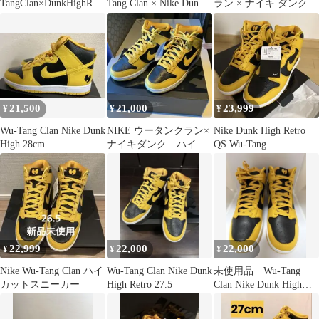
TangClan×DunkHighRetr
Tang Clan × Nike Dunk
ラン × ナイキ ダンク
oPRM/黄黒 HJ4320-001
High
ハイ
Aランク 82
21,500
21,000
23,999
¥
¥
¥
Wu-Tang Clan Nike Dunk
NIKE ウータンクラン×
Nike Dunk High Retro
High 28cm
ナイキダンク ハイ
QS Wu-Tang
レトロPRM ブラックア
ンドパラン
22,999
22,000
22,000
¥
¥
¥
Nike Wu-Tang Clan ハイ
Wu-Tang Clan Nike Dunk
未使用品 Wu-Tang
カットスニーカー
High Retro 27.5
Clan Nike Dunk High
28cm