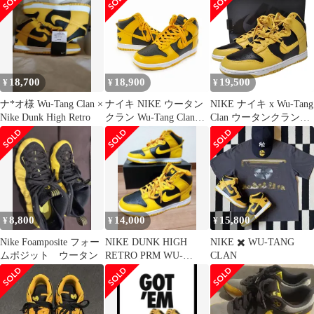
ロ プレミアム ナイキ ×
ウータンクラン
HJ4320-001 イエロー
27.5cm （15241M）
18,700
18,900
19,500
¥
¥
¥
ナ*オ様 Wu-Tang Clan ×
ナイキ NIKE ウータン
NIKE ナイキ x Wu-Tang
Nike Dunk High Retro
クラン Wu-Tang Clan
Clan ウータンクラン
Dunk High Retro PRM
Dunk High Retro PRM
スニーカー US10 28㎝
Black and Pollen ダンク
ブラックアンドパラン
ハイ レトロ プレミアム
HJ4320-001
スニーカー HJ4320-001
28.5cm ブラック アンド
パラン メンズ
8,800
14,000
15,800
¥
¥
¥
Nike Foamposite フォー
NIKE DUNK HIGH
NIKE ✖️ WU-TANG
ムポジット ウータン
RETRO PRM WU-
CLAN
TANG CLAN