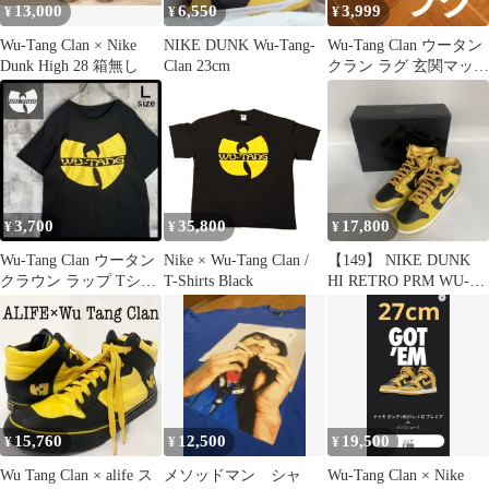
13,000
6,550
3,999
¥
¥
¥
Wu-Tang Clan × Nike
NIKE DUNK Wu-Tang-
Wu-Tang Clan ウータン
Dunk High 28 箱無し
Clan 23cm
クラン ラグ 玄関マット
雑貨 インテリア
3,700
35,800
17,800
¥
¥
¥
Wu-Tang Clan ウータン
Nike × Wu-Tang Clan /
【149】 NIKE DUNK
クラウン ラップ Tシャ
T-Shirts Black
HI RETRO PRM WU-
ツ 古着 L ブラック
TANG
15,760
12,500
19,500
¥
¥
¥
Wu Tang Clan × alife ス
メソッドマン シャ
Wu-Tang Clan × Nike