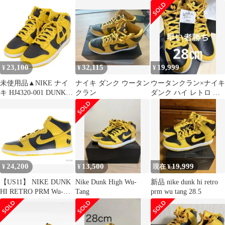
CLAN 【 DUNK HIGH
ータンクラン Dunk
RETRO PRM BLACK
High Retro PRM Black
AND POLLEN HJ4320
and Pollen ダンク ハイ
001 】 ダンク ハイ レ
スニーカー ホワイト系
トロ ブラック アンド
27.5cm【新古品】【未
パラン スニーカー
使用】【中古】
52049
23,100
32,115
19,999
¥
¥
¥
未使用品▲NIKE ナイ
ナイキ ダンク ウータン
ウータンクラン×ナイキ
キ HJ4320-001 DUNK
クラン
ダンク ハイ レトロ プ
HIGH RETRO PRM ウ
レミアム ブラック&パ
ータンクラン コラボ レ
ラン
ザー 合成繊維 ハイカッ
トスニーカー イエロー
ブラック 28.5 箱付き
メンズ
24,200
13,500
19,999
¥
¥
現在 ¥
【US11】 NIKE DUNK
Nike Dunk High Wu-
新品 nike dunk hi retro
HI RETRO PRM Wu-
Tang
prm wu tang 28.5
Tang HJ4320-001 【新古
品】