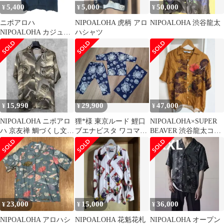
5,400
5,000
50,000
¥
¥
¥
ニポアロハ
NIPOALOHA 虎柄 アロ
NIPOALOHA 渋谷龍太
NIPOALOHA カジュア
ハシャツ
ルシャツ 濃紺 ダークネ
イビー 無地 半袖 /HO38
■ECB005
15,990
29,900
47,000
¥
¥
¥
NIPOALOHA ニポアロ
狸*様 東京ルード 鯉口
NIPOALOHA×SUPER
ハ 京友禅 鯛づくし文様
ブエナビスタ ワコマリ
BEAVER 渋谷龍太コラ
アロハシャツ M
ア ニポアロハ WAX
ボレーションシャツ
eanb
23,000
15,000
36,000
¥
¥
¥
NIPOALOHA アロハシ
NIPOALOHA 花魁花札
NIPOALOHA オープン