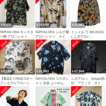
9,999
16,000
11,383
¥
¥
¥
NIPOALOHA モンスタ
NIPOALOHA シルク製
ミシェル 71 MICHAEL
ー柄 アロハシャツ
アロハシャツ スイカ
x ニポアロハ
イエロー サイズ3
NIPOALOHA 25SS
RELAX ALOHA SHORT
PANTS ショートパンツ
ショーツ F ネイビー 紺
MC251P032
4,100
10,699
47,900
¥
¥
¥
【新品】UNIQLOオー
NIPOALOHA コラボシ
ニポアロハ Arknets別
プンカラーアロハシャ
ャツ 渋谷 ぶーやん
注 ブラック タイガ
ツ芸艸堂 伊藤若沖XL
superbeaver
ー 虎柄 シャツ