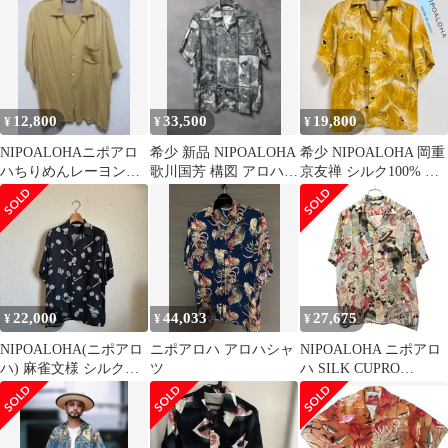
紺 アロハ
12,800
33,500
19,800
¥
¥
¥
NIPOALOHAニポアロ
希少 新品 NIPOALOHA
希少 NIPOALOHA 岡重
ハちりめんレーヨンシ
歌川国芳 構図 アロハシ
京友禅 シルク100% 鯛
ャツL黄色イエロー
ャツ kuniyoshi
づくし アロハシャツ M
22,000
44,033
27,675
¥
¥
¥
NIPOALOHA(ニポアロ
ニポアロハ アロハシャ
NIPOALOHA ニポアロ
ハ) 麻雀文様 シルクア
ツ
ハ SILK CUPRO
ロハシャツ
SHORT SLEEVE
ALOHA SHIRT MAIKO
舞妓プリントアロハシ
ャツ ミックスカラー 1