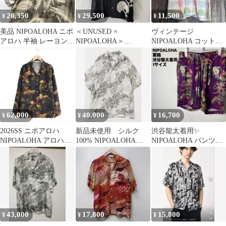
20,350
29,500
11,500
¥
¥
¥
美品 NIPOALOHA ニポ
＜UNUSED ×
ヴィンテージ
アロハ 半袖 レーヨン
NIPOALOHA＞
NIPOALOHA コットン
アロハシャツ オープン
JAKUCHU SKULL
リネン アロハシャツ
カラー L 日本製 鯉 総
SHIRT
柄 和柄 吉祥文様 京友
禅 鯉づくし文様 魚群
百魚 渋谷龍太
62,000
40,000
16,700
¥
¥
¥
2026SS ニポアロハ
新品未使用 シルク
渋谷龍太着用✨
NIPOALOHA アロハシ
100% NIPOALOHA
NIPOALOHA パンツ
ャツ サイズ2 渋谷龍太
HUNDRED TIGERS
軍鶏 総柄 レーヨ
ン 1サイズ
43,000
17,800
15,800
¥
¥
¥