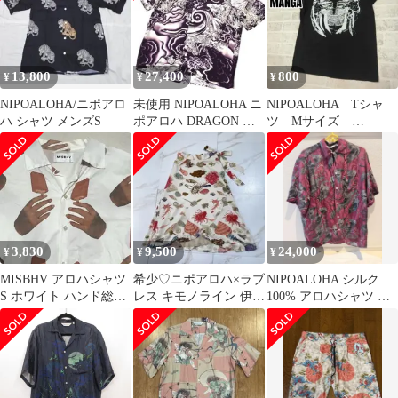
13,800
27,400
800
¥
¥
¥
NIPOALOHA/ニポアロ
未使用 NIPOALOHA ニ
NIPOALOHA Tシャ
ハ シャツ メンズS
ポアロハ DRAGON 龍
ツ Mサイズ
図 アロハシャツ M
HOKUSAI MANGA 北
斎
3,830
9,500
24,000
¥
¥
¥
MISBHV アロハシャツ
希少♡ニポアロハ×ラブ
NIPOALOHA シルク
S ホワイト ハンド総柄
レス キモノライン 伊藤
100% アロハシャツ 日
開衿 半袖 ストリート
若冲 『貝づくし』 巻き
本製
スカート