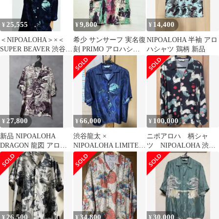
25,555
9,800
14,400
¥
¥
¥
＜NIPOALOHA＞×＜
希少 サンサーフ 実名復
NIPOALOHA 半袖 アロ
SUPER BEAVER 渋谷龍
刻 PRIMO アロハシャ
ハシャツ 鶏柄 新品
太＞コラボシャツ
ツ 半袖 総柄 Mサイズ
27,800
66,000
100,000
¥
¥
¥
新品 NIPOALOHA
渋谷龍太 ×
ニポアロハ 柄シャ
DRAGON 龍図 アロハ
NIPOALOHA LIMITED
ツ NIPOALOHA 渋谷
シャツ シャツ ドラドン
MODEL
龍太
M
26,500
34,800
30,000
¥
¥
¥