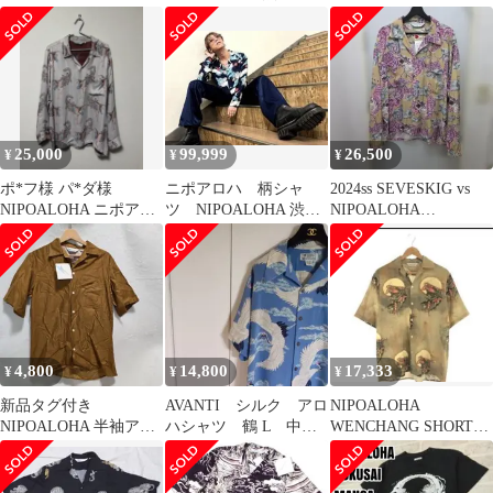
イズ
XL 定価28000円
ボ
25,000
99,999
26,500
¥
¥
¥
ポ*フ様 パ*ダ様
ニポアロハ 柄シャ
2024ss SEVESKIG vs
NIPOALOHA ニポアロ
ツ NIPOALOHA 渋谷
NIPOALOHA
ハ 鳥柄 長袖シャツ サ
龍太
HYAKUTORA
イズ3
4,800
14,800
17,333
¥
¥
¥
新品タグ付き
AVANTI シルク アロ
NIPOALOHA
NIPOALOHA 半袖アロ
ハシャツ 鶴 L 中国
WENCHANG SHORT
ハシャツ M ブラウン
製
SLEEVE ALOHA
コットン