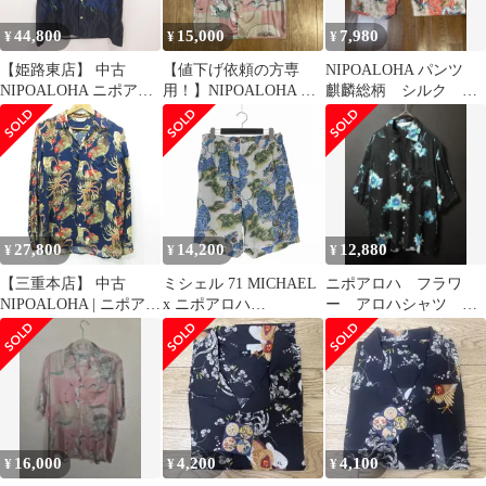
44,800
15,000
7,980
¥
¥
¥
【姫路東店】 中古
【値下げ依頼の方専
NIPOALOHA パンツ
NIPOALOHA ニポアロ
用！】NIPOALOHA 風
麒麟総柄 シルク サ
ハ ×渋谷龍太 その他
神雷神 アロハシャツ
イズ2
トップス NA
ShibuyaRyuta BYSP サイ
ズ：3 【104】
27,800
14,200
12,880
¥
¥
¥
【三重本店】 中古
ミシェル 71 MICHAEL
ニポアロハ フラワ
NIPOALOHA | ニポアロ
x ニポアロハ
ー アロハシャツ M
ハ Jakuchu Ito
NIPOALOHA 25SS
サイズ 黒 青
GAMECOCK長袖ハワ
RELAX ALOHA SHORT
イアンシャツ 軍鶏アロ
PANTS ショートパンツ
ハシャツ 総柄長袖シャ
ショーツ F ブルー 青
ツ 伊藤若冲 アニマル柄
MC251P032
ネイビー×ベージュ マ
ルチカラー サイズ：L
16,000
4,200
4,100
¥
¥
¥
【104】