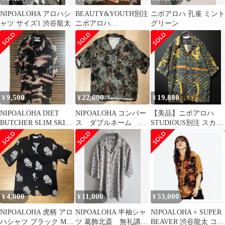
NIPOALOHA アロハシ
BEAUTY&YOUTH別注
ニポアロハ 孔雀 ミント
ャツ サイズ1 渋谷龍太
ニポアロハ
グリーン
QILIN&CHRYSANTHE
MUM 2
9,500
22,000
19,880
¥
¥
¥
NIPOALOHA DIET
NIPOALOHA コンバー
【美品】ニポアロハ
BUTCHER SLIM SKIN
ス ダブルネーム 若
STUDIOUS別注 スカー
アロハ
冲軍鶏柄 半袖 アロハシ
フ柄 アロハシャツ サイ
ャツ
ズM相当
4,000
11,000
53,000
¥
¥
¥
NIPOALOHA 虎柄 アロ
NIPOALOHA 半袖シャ
NIPOALOHA × SUPER
ハシャツ ブラック Mサ
ツ 葛飾北斎 無礼講
BEAVER 渋谷龍太 コラ