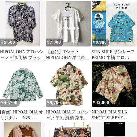
総柄 レーヨン アロハシ
ャツ
ャツ 半袖
9,500
7,300
9,980
¥
¥
¥
NIPOALOHA アロハシ
【新品】Tシャツ
SUN SURF サンサーフ
ャツ ビル街柄 ブラック
NIPOALOHA 浮世絵 ロ
PRIMO 半袖 アロハシ
Lサイズ
ゴ 半袖 白 和柄 ユニセ
ャツ プルオーバー
ックス
43,700
9,700
42,000
¥
¥
¥
[百虎] NIPOALOHA オ
NIPOALOHA アロハシ
NIPOALOHA SILK
リジナル N25-
ャツ 半袖 総柄 菜果柄
SHORT SLEEVE
RLSH03 渋谷龍太
オープンカラー ホワイ
ALOHA SHIRT
ト系 M