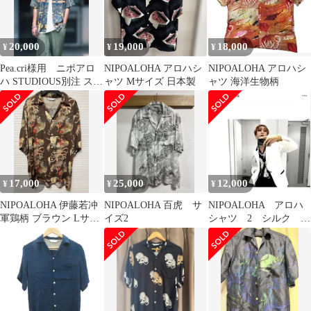
20,000
19,000
18,000
¥
¥
¥
Pea.cri様用 ニポアロ
NIPOALOHA アロハシ
NIPOALOHA アロハシ
ハ STUDIOUS別注 スカ
ャツ Mサイズ 日本製
ャツ 海洋生物柄
ーフ柄 アロハ M
17,000
25,000
12,000
¥
¥
¥
NIPOALOHA 伊藤若冲
NIPOALOHA 百虎 サ
NIPOALOHA アロハ
軍鶏柄 ブラウン Lサイ
イズ2
シャツ 2 シルク 半
ズ
袖シャツ 渋谷龍太