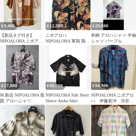
9,400
12,380
29,800
¥
¥
¥
【新品タグ付き】
ニポアロハ
和柄 アロハシャツ 半袖
NIPOALOHA ニポアロ
NIPOALOHA 軍鶏 鶏図
シャツ パープル
ハ M 半袖 シャツ
ハーフパンツ 黒 S 希少
渋谷
27,800
60,000
94,900
¥
¥
¥
M 新品 NIPOALOHA 龍
NIPOALOHA Silk Short
NIPOALOHA ニポアロ
図 アロハシャツ
Sleeve Aloha Shirt
ハ 伊藤若冲 渋谷龍
DRAGON シャツ ドラ
太
ドン