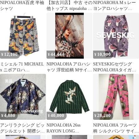
NIPOALOHA百虎 半袖
【加古川店】 中古 その
NIPOAROHA M s レー
シャツ
他トップス nipoaloha 伊
ヨンアロハシャツ
藤若冲『諸魚図』 N21-
MANHATTAN BLACK
RSH05 オレンジ サイ
ズ：2 【104】
12,100
44,444
10,900
¥
¥
¥
ミシェル 71 MICHAEL
NIPOALOHA アロハシ
SEVESKIGセヴシグ
x ニポアロハ
ャツ 浮世絵柄 Mサイズ
NIPOALOHAタイガー
NIPOALOHA 25SS アロ
日本製 渋谷龍太着用
&スイカ アロハ パンツ
ハ ショートパンツ 総柄
堂本剛
F マルチカラー
MC251P032
4,880
40,000
28,200
¥
¥
¥
アンリラクシング ビッ
NIPOALOHA 26ss
NIPOALOHA フルーツ
グシルエット 開襟シャ
RAYON LONG
柄 シルクパンツ サイズ
ツ フラワープリント 紫
SLEEVE ALOHA
1