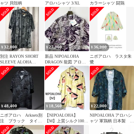
ャツ 貝殻柄
アロハシャツ 3/XL
カラーシャツ 闘鶏
32,000
27,000
36,000
¥
¥
¥
別注 RAYON SHORT
新品 NIPOALOHA
ニポアロハ ラスタ朱
SLEEVE ALOHA
DRAGON 龍図 アロハ
鷺
SHIRT (群鶏)
シャツ
48,400
18,560
22,000
¥
¥
¥
ニポアロハ Arknets別
【NIPOALOHA】
NIPOALOHA アロハシ
注 ブラック タイガ
【M】上質シルク100%
ャツ 軍鶏柄 日本製 コ
ー 虎柄 シャツ
スイカ柄 アロハシャツ
ラボ コンバース ト
日本製
ウキョウ