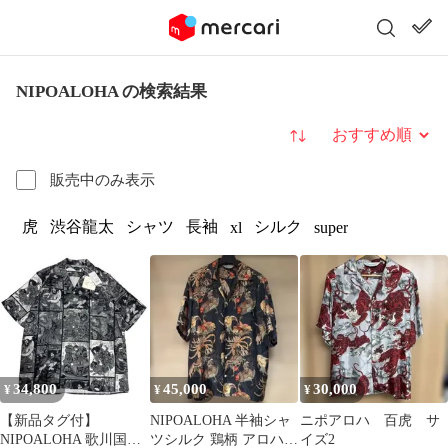
NIPOALOHA の検索結果
並び替え
販売中のみ表示
虎
渋谷龍太
シャツ
長袖
シルク
xl
super
34,800
45,000
30,000
¥
¥
¥
【新品タグ付】
NIPOALOHA 半袖シャ
ニポアロハ 百虎 サ
NIPOALOHA 歌川国芳
ツシルク 鶏柄 アロハシ
イズ2