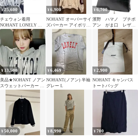
25,600
6,900
6,700
¥
¥
¥
チェウォン着用
NOHANT オーバーサイ
濱野 ハマノ プチポ
NOHANT LONELY ジ
ズパーカー アイボリー
アン がま口 レザ
ップ フーディー パーカ
×ボルドー 韓国
ー ハンドバッグ ゴ
ー
ブラン織
13,500
6,469
2,900
¥
¥
¥
美品★NOHANT ノアン
NOHANT(ノアン) 半袖
NOHANT キャンバス
スウェットパーカー ル
グレー L
トートバッグ
セラフィム キムチェウ
ォン着用
50,000
8,990
700
¥
¥
¥