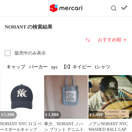
NOHANT の検索結果
並び替え
販売中のみ表示
キャップ
パーカー
【f】ネイビー
tシャツ
nyc
5,980
1,980
5,499
¥
¥
¥
NOHANT NYC ロゴ ベ
希少、NOHANT.ノハ
ノアンNOHANT NYC
ースボールキャップ ネ
ン.プリント デニムトー
WASHED BALL CAP