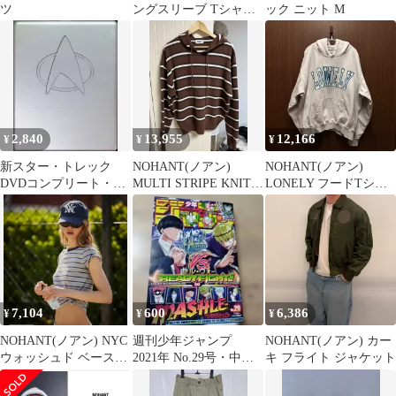
ツ
ングスリーブ Tシャツ
ック ニット M
L
2,840
13,955
12,166
¥
¥
¥
新スター・トレック
NOHANT(ノアン)
NOHANT(ノアン)
DVDコンプリート・シ
MULTI STRIPE KNIT
LONELY フードTシャ
ーズン 6 ― 完全限定ス
HOODIE BROWN
ツ L
ペシャル・プレミア
ム・ボックス [DVD7枚
組]
7,104
600
6,386
¥
¥
¥
NOHANT(ノアン) NYC
週刊少年ジャンプ
NOHANT(ノアン) カー
ウォッシュド ベースボ
2021年 No.29号・中古
キ フライト ジャケット
ールキャップ ネイビー
本②