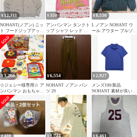
12,311
350
8,530
¥
¥
¥
NOHANT(ノアン) ニッ
アンパンマン タンクト
L ノアン NOHANT ウ
ト フードジップアップ
ップ シャツ レッド ば
ール アウター ブルゾン
ベージュ
いきんまん 95cm
MA-1 ジャケット
3,200
6,554
2,927
¥
¥
¥
☆ジェシー様専用☆ ア
NOHANT ノアン パン
メンズ100/新品
ンパンマン おもちゃ
ツ 29
NOHANT 素材が良い半
知育玩具
袖Tシャツ
400
8,744
6,461
¥
¥
¥