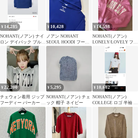
14,285
10,428
14,598
¥
¥
¥
NOHANT(ノアン) ナイ
ノアン NOHANT
NOHANT(ノアン)
ロン デイパック ブルー
SEOUL HOODI フーデ
LONELY/LOVELY フー
新品
ィーTシャツ XL(105)
ドジップアップ リーゾ
ート ピンク
22,200
5,295
10,602
¥
¥
¥
チェウォン着用 ジップ
NOHANT(ノアン) チェ
NOHANT(ノアン)
フーディー パーカー グ
ック 帽子 ネイビー
COLLEGE ロゴ 半袖 T
レー 正規品
シャツ 白