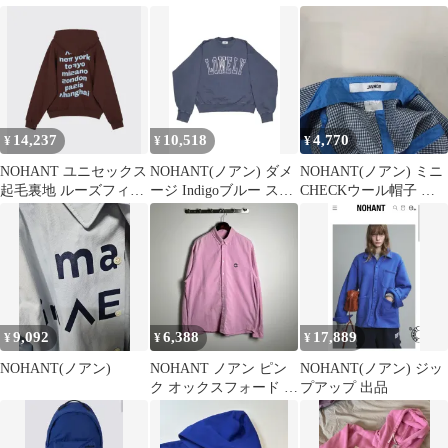
ーン 手袋
14,237
10,518
4,770
¥
¥
¥
NOHANT ユニセックス
NOHANT(ノアン) ダメ
NOHANT(ノアン) ミニ
起毛裏地 ルーズフィッ
ージ Indigoブルー スウ
CHECKウール帽子 グ
ト フードジップアップ
ェット / メンズ スウェ
レー
ブラウン L 新品
ット/ 男 スウェット
9,092
6,388
17,889
¥
¥
¥
NOHANT(ノアン)
NOHANT ノアン ピン
NOHANT(ノアン) ジッ
ク オックスフォード シ
プアップ 出品
ャツ L