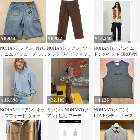
アップ S
8,944
8,952
15,240
¥
¥
¥
NOHANT(ノアン) NYC
NOHANT(ノアン) ツー
NOHANT(ノアン) ムー
デニム バミューダ ショ
タック ワイドフィット
トンのベスト BROWN
ーツ
シンチバック コットン
チノパンツ
16,698
32,185
4,126
¥
¥
¥
NOHANT(ノアン) オッ
ミソン x NOHANT(ノ
NOHANT(ノアン)
クスフォード ウォッシ
アン) 起毛 フーディー
LOVEシティ ノースリ
ュド シャツ スカイブル
ジップアップ (ユニセ
ーブ スリーブレス カー
ー
ックス)
キ