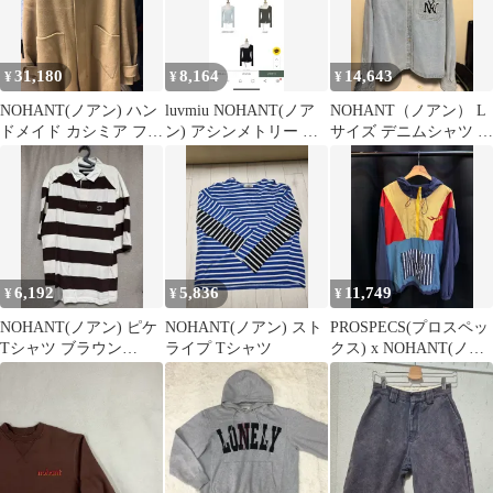
31,180
8,164
14,643
¥
¥
¥
NOHANT(ノアン) ハン
luvmiu NOHANT(ノア
NOHANT（ノアン） L
ドメイド カシミア フー
ン) アシンメトリー ベ
サイズ デニムシャツ 出
ド ジップアップ コート
ージュ
品
_ベージュ_L
6,192
5,836
11,749
¥
¥
¥
NOHANT(ノアン) ピケ
NOHANT(ノアン) スト
PROSPECS(プロスペッ
Tシャツ ブラウン
ライプ Tシャツ
クス) x NOHANT(ノア
COLOR L サイズ 出品
ン) 正規品 Anorak（ア
ノラック） ウィンドブ
レーカー