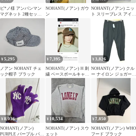
ピ*ノ様 アンパンマン
NOHANT(ノアン) ガウ
NOHANT(ノアン) ニッ
マグネット 2種セッ
ン
ト スリーブレス アイボ
ト ガチャガチャ ド
リー M サイズ 出品
キンちゃんとロー
5,295
7,395
3,826
¥
¥
¥
ノアン NOHANT チェ
NOHANT(ノアン) H 刺
NOHANT(ノアン) クル
ック帽子 ブラック
繍 ベースボールキャッ
ー ナイロン ジョガー
プ ブラウン
パンツ 86_S2626
8,036
10,534
7,850
¥
¥
¥
NOHANT(ノアン)
NOHANT(ノアン) スウ
NOHANT(ノアン) WHO
PURPLE パープル パタ
ェット
フード ブラック