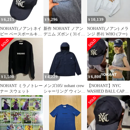
6,215
9,296
10,139
¥
¥
¥
NOHANT(ノアン) ネイ
新作 NOHANT ノアン
NOHANT(ノアン) メラ
ビー ベースボールキャ
デニム ズボン ( 31イン
ンジ 론리 WHO (フー)
ップ
チ ユニセックス)
1,500
4,229
6,800
¥
¥
¥
NOHANT ミラノトレー
メンズ105/ nohant crew
【NOHANT】NYC
ナー スウェット
シャーリング ウィンド
WASHED BALL CAP
ブレーカーNV 29-13
NAVY キャップ