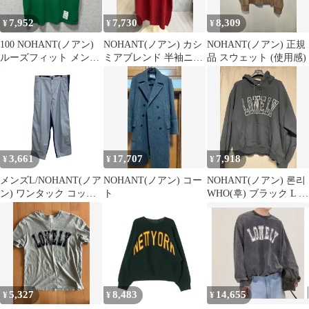
7,952
7,730
8,309
¥
¥
¥
100 NOHANT(ノアン)
NOHANT(ノアン) カシ
NOHANT(ノアン) 正規
ルーズフィット メンズ
ミアブレンド 半袖ニッ
品 スウェット (使用感)
半袖 Tシャツ
ト レッド
3,661
17,707
7,918
¥
¥
¥
メンズL/NOHANT(ノア
NOHANT(ノアン) コー
NOHANT(ノアン) 론리
ン) ワンタック コット
ト
WHO(후) ブラック L サ
ン ワイド パンツ
イズ 出品 (起毛X)
5,327
8,483
14,655
¥
¥
¥