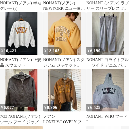
NOHANT(ノアン) 半袖
NOHANT(ノアン)
NOHANT (ノアン) ラブ
グレー (s)
NEWYORK ニューヨー
リー スリーブレス Tシ
ク スウェットシャツ ス
ャツ チャコール
ウェット トレーナー グ
リーン
10,421
18,105
6,190
¥
¥
¥
NOHANT(ノアン) 正規
NOHANT(ノアン) スタ
NOHANT 白ライトブル
品 スウェット
ジアム ジャケット
ー ワイド デニム パン
YELLOW
ツ 36
6,077
8,906
6,525
¥
¥
¥
7/33 NOHANT(ノアン)
ノアン
NOHANT WHO フード
ウール フード ジップア
LONELY/LOVELY フリ
L
ップ L
ース フーディー ジップ