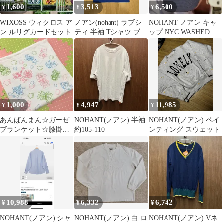
1,600
3,513
6,500
¥
¥
¥
WIXOSS ウィクロス ア
ノアン(nohant) ラブシ
NOHANT ノアン キャ
ン ルリグカードセット
ティ 半袖 Tシャツ ブル
ップ NYC WASHED
ー
BALL CAP
1,000
4,947
11,985
¥
¥
¥
あんぱんまん☆ガーゼ
NOHANT(ノアン) 半袖
NOHANT(ノアン) ペイ
ブランケット☆膝掛け
約105-110
ンティング スウェット
☆
10,988
6,332
6,742
¥
¥
¥
NOHANT(ノアン) シャ
NOHANT(ノアン) 白 ロ
NOHANT(ノアン) Vネ