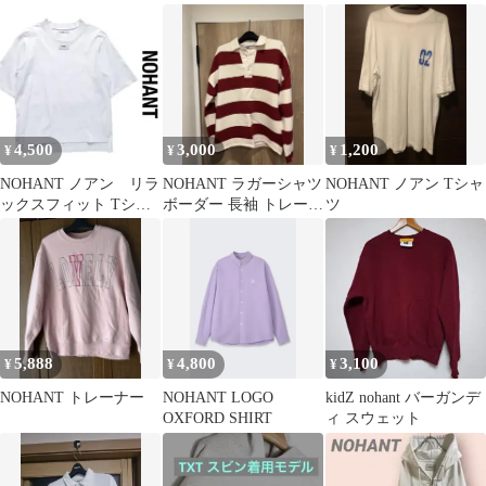
イビー
トバッグ
4,500
3,000
1,200
¥
¥
¥
NOHANT ノアン リラ
NOHANT ラガーシャツ
NOHANT ノアン Tシャ
ックスフィット Tシャ
ボーダー 長袖 トレーナ
ツ
ツ 韓国 archive
ー 韓国製
5,888
4,800
3,100
¥
¥
¥
NOHANT トレーナー
NOHANT LOGO
kidZ nohant バーガンデ
OXFORD SHIRT
ィ スウェット