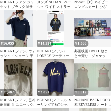
NOHANT ノアン ジャ
メンズ NOHANT ベー
Nohant 【F】ネイビー
ケット ブラック Mサイ
ジュ ワイド ストラップ
ロングスカート ひざ丈
ズ 未使用 タグ付き
パンツ 31
シンプル 無地
16,055
14,514
1,500
¥
¥
¥
NOHANT(ノアン) ウォ
NOHANT(ノアン)
邦画映画 DVD 11枚ま
ッシュド ショーツ 半袖
LONELY フーディー ジ
とめ売り！ジャケット
Tシャツ
ップアップ チャコール
あり ケースなし 激安
サイズL
11,482
3,051
5,512
¥
¥
¥
NOHANT(ノアン) 론리
NOHANT(ノアン)シャ
NOHANT BACK LOGO
러블리 白 ユニセックス
ーリング半袖Tシャツ
SLEEVELESS オートミ
フードジップアップ
ネイビー XL
ール