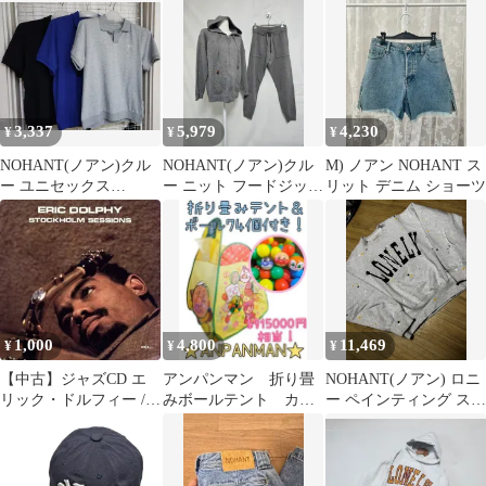
3,337
5,979
4,230
¥
¥
¥
NOHANT(ノアン)クル
NOHANT(ノアン)クル
M) ノアン NOHANT ス
ー ユニセックス
ー ニット フードジップ
リット デニム ショーツ
KARA（カラ）Tシャツ
アップ トレーナー セッ
トアップ セット グレー
レディース 55 0305
1,000
4,800
11,469
¥
¥
¥
【中古】ジャズCD エ
アンパンマン 折り畳
NOHANT(ノアン) ロニ
リック・ドルフィー /
みボールテント カラ
ー ペインティング スウ
ストックホルム・セッ
ーボール74個セット
ェット
ションズ
ボールハウス