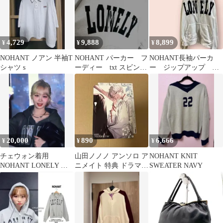
4,729
9,888
8,899
¥
¥
¥
NOHANT ノアン 半袖T
NOHANT パーカー フ
NOHANT長袖パーカ
シャツ s
ーディー txt スビン着
ー ジップアップ ロ
用 トゥバ
ゴ刺繍 白 男女 ゆ
ったり/L
20,000
890
6,666
¥
¥
¥
チェウォン着用
山田ノノノ アンソロ ア
NOHANT KNIT
NOHANT LONELY ジ
ニメイト 特典 ドラマ
SWEATER NAVY
ップフーディー パーカ
CD特典
ー mサイズ