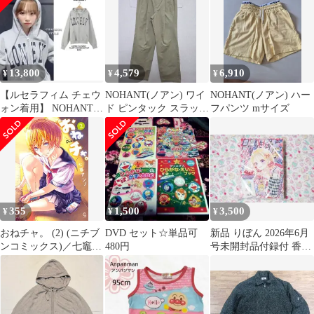
13,800
4,579
6,910
¥
¥
¥
【ルセラフィム チェウ
NOHANT(ノアン) ワイ
NOHANT(ノアン) ハー
ォン着用】 NOHANT
ド ピンタック スラック
フパンツ mサイズ
HOODIE パーカー L
ス ベージュ
355
1,500
3,500
¥
¥
¥
おねチャ。 (2) (ニチブ
DVD セット☆単品可
新品 りぼん 2026年6月
ンコミックス)／七竈
480円
号未開封品付録付 香純
アンノ
裕子村田真優ハニーレ
モンソーダ