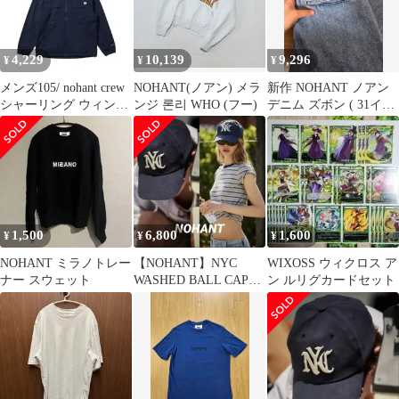
4,229
10,139
9,296
¥
¥
¥
メンズ105/ nohant crew
NOHANT(ノアン) メラ
新作 NOHANT ノアン
シャーリング ウィンド
ンジ 론리 WHO (フー)
デニム ズボン ( 31イン
ブレーカーNV 29-13
チ ユニセックス)
1,500
6,800
1,600
¥
¥
¥
NOHANT ミラノトレー
【NOHANT】NYC
WIXOSS ウィクロス ア
ナー スウェット
WASHED BALL CAP
ン ルリグカードセット
NAVY キャップ