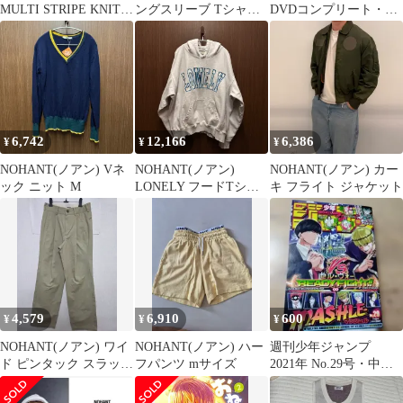
MULTI STRIPE KNIT
ングスリーブ Tシャツ
DVDコンプリート・シ
HOODIE BROWN
L
ーズン 6 ― 完全限定ス
ペシャル・プレミア
ム・ボックス [DVD7枚
組]
6,742
12,166
6,386
¥
¥
¥
NOHANT(ノアン) Vネ
NOHANT(ノアン)
NOHANT(ノアン) カー
ック ニット M
LONELY フードTシャ
キ フライト ジャケット
ツ L
4,579
6,910
600
¥
¥
¥
NOHANT(ノアン) ワイ
NOHANT(ノアン) ハー
週刊少年ジャンプ
ド ピンタック スラック
フパンツ mサイズ
2021年 No.29号・中古
ス ベージュ
本②