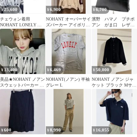
25,600
6,900
6,700
¥
¥
¥
チェウォン着用
NOHANT オーバーサイ
濱野 ハマノ プチポ
NOHANT LONELY ジ
ズパーカー アイボリー
アン がま口 レザ
ップ フーディー パーカ
×ボルドー 韓国
ー ハンドバッグ ゴ
ー
ブラン織
13,400
6,469
50,000
¥
¥
¥
美品★NOHANT ノアン
NOHANT(ノアン) 半袖
NOHANT ノアン ジャ
スウェットパーカー ル
グレー L
ケット ブラック Mサイ
セラフィム キムチェウ
ズ 未使用 タグ付き
ォン着用
600
8,990
16,055
¥
¥
¥