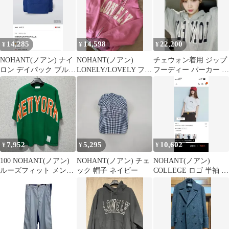
14,285
14,598
22,200
¥
¥
¥
NOHANT(ノアン) ナイ
NOHANT(ノアン)
チェウォン着用 ジップ
ロン デイパック ブルー
LONELY/LOVELY フー
フーディー パーカー グ
新品
ドジップアップ リーゾ
レー 正規品
ート ピンク
7,952
5,295
10,602
¥
¥
¥
100 NOHANT(ノアン)
NOHANT(ノアン) チェ
NOHANT(ノアン)
ルーズフィット メンズ
ック 帽子 ネイビー
COLLEGE ロゴ 半袖 T
半袖 Tシャツ
シャツ 白