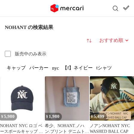
NOHANT の検索結果
並び替え
販売中のみ表示
キャップ
パーカー
【f】ネイビー
tシャツ
nyc
5,980
1,980
5,499
¥
¥
¥
NOHANT NYC ロゴ ベ
希少、NOHANT.ノハ
ノアンNOHANT NYC
ースボールキャップ ネ
ン.プリント デニムトー
WASHED BALL CAP