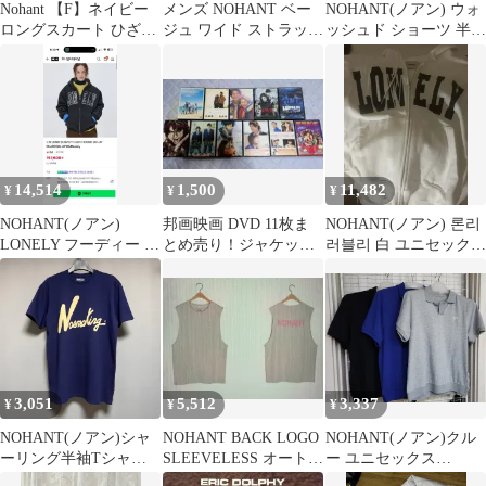
Nohant 【F】ネイビー
メンズ NOHANT ベー
NOHANT(ノアン) ウォ
ロングスカート ひざ丈
ジュ ワイド ストラップ
ッシュド ショーツ 半袖
シンプル 無地
パンツ 31
Tシャツ
14,514
1,500
11,482
¥
¥
¥
NOHANT(ノアン)
邦画映画 DVD 11枚ま
NOHANT(ノアン) 론리
LONELY フーディー ジ
とめ売り！ジャケット
러블리 白 ユニセックス
ップアップ チャコール
あり ケースなし 激安
フードジップアップ
サイズL
3,051
5,512
3,337
¥
¥
¥
NOHANT(ノアン)シャ
NOHANT BACK LOGO
NOHANT(ノアン)クル
ーリング半袖Tシャツ
SLEEVELESS オートミ
ー ユニセックス
ネイビー XL
ール
KARA（カラ）Tシャツ