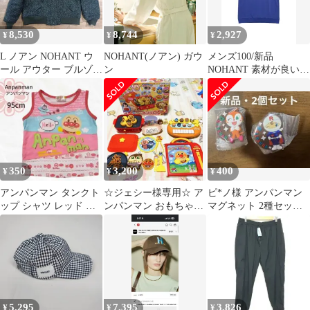
8,530
8,744
2,927
¥
¥
¥
L ノアン NOHANT ウ
NOHANT(ノアン) ガウ
メンズ100/新品
ール アウター ブルゾン
ン
NOHANT 素材が良い半
MA-1 ジャケット
袖Tシャツ
350
3,200
400
¥
¥
¥
アンパンマン タンクト
☆ジェシー様専用☆ ア
ピ*ノ様 アンパンマン
ップ シャツ レッド ば
ンパンマン おもちゃ
マグネット 2種セッ
いきんまん 95cm
知育玩具
ト ガチャガチャ ド
キンちゃんとロー
5,295
7,395
3,826
¥
¥
¥