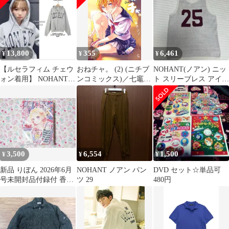
13,800
355
6,461
¥
¥
¥
【ルセラフィム チェウ
おねチャ。 (2) (ニチブ
NOHANT(ノアン) ニッ
ォン着用】 NOHANT
ンコミックス)／七竈
ト スリーブレス アイボ
HOODIE パーカー L
アンノ
リー M サイズ 出品
3,500
6,554
1,500
¥
¥
¥
新品 りぼん 2026年6月
NOHANT ノアン パン
DVD セット☆単品可
号未開封品付録付 香純
ツ 29
480円
裕子村田真優ハニーレ
モンソーダ