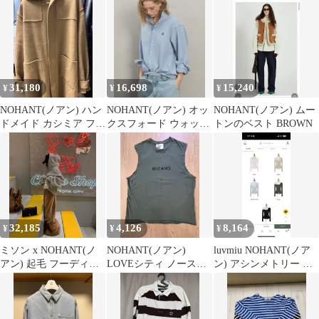
チノパンツ
31,180
16,698
15,240
¥
¥
¥
NOHANT(ノアン) ハン
NOHANT(ノアン) オッ
NOHANT(ノアン) ムー
ドメイド カシミア フー
クスフォード ウォッシ
トンのベスト BROWN
ド ジップアップ コート
ュド シャツ スカイブル
_ベージュ_L
ー
32,185
4,126
8,164
¥
¥
¥
ミソン x NOHANT(ノ
NOHANT(ノアン)
luvmiu NOHANT(ノア
アン) 起毛 フーディー
LOVEシティ ノースリ
ン) アシンメトリー ベ
ジップアップ (ユニセ
ーブ スリーブレス カー
ージュ
ックス)
キ