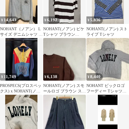
14,643
6,192
5,836
¥
¥
¥
NOHANT（ノアン） L
NOHANT(ノアン) ピケ
NOHANT(ノアン) スト
サイズ デニムシャツ 出
Tシャツ ブラウン
ライプ Tシャツ
品
COLOR L サイズ 出品
11,749
6,138
8,440
¥
¥
¥
PROSPECS(プロスペッ
NOHANT(ノアン) スモ
NOHANT ビックロゴ
クス) x NOHANT(ノア
ールロゴ ブラウン スウ
フーディー Tシャツ
ン) 正規品 Anorak（ア
ェット シャツ
CC04
ノラック） ウィンドブ
レーカー