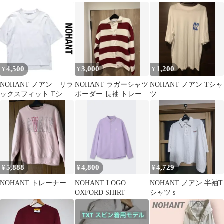
イビー
トバッグ
4,500
3,000
1,200
¥
¥
¥
NOHANT ノアン リラ
NOHANT ラガーシャツ
NOHANT ノアン Tシャ
ックスフィット Tシャ
ボーダー 長袖 トレーナ
ツ
ツ 韓国 archive
ー 韓国製
5,888
4,800
4,729
¥
¥
¥
NOHANT トレーナー
NOHANT LOGO
NOHANT ノアン 半袖T
OXFORD SHIRT
シャツ s