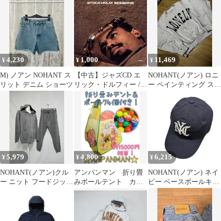
4,230
1,000
11,469
¥
¥
¥
M) ノアン NOHANT ス
【中古】ジャズCD エ
NOHANT(ノアン) ロニ
リット デニム ショーツ
リック・ドルフィー /
ー ペインティング スウ
ストックホルム・セッ
ェット
ションズ
5,979
4,800
6,215
¥
¥
¥
NOHANT(ノアン)クル
アンパンマン 折り畳
NOHANT(ノアン) ネイ
ー ニット フードジップ
みボールテント カラ
ビー ベースボールキャ
アップ トレーナー セッ
ーボール74個セット
ップ
トアップ セット グレー
ボールハウス
レディース 55 0305