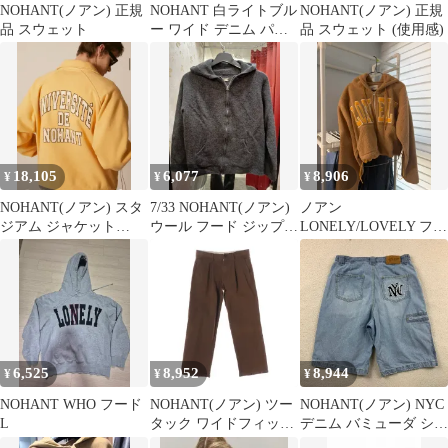
NOHANT(ノアン) 正規
NOHANT 白ライトブル
NOHANT(ノアン) 正規
品 スウェット
ー ワイド デニム パン
品 スウェット (使用感)
ツ 36
18,105
6,077
8,906
¥
¥
¥
NOHANT(ノアン) スタ
7/33 NOHANT(ノアン)
ノアン
ジアム ジャケット
ウール フード ジップア
LONELY/LOVELY フリ
YELLOW
ップ L
ース フーディー ジップ
アップ S
6,525
8,952
8,944
¥
¥
¥
NOHANT WHO フード
NOHANT(ノアン) ツー
NOHANT(ノアン) NYC
L
タック ワイドフィット
デニム バミューダ ショ
シンチバック コットン
ーツ