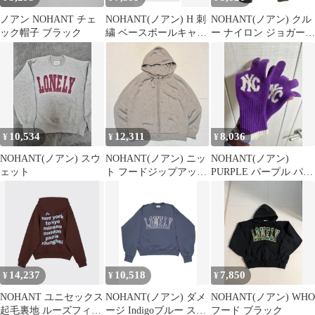
ノアン NOHANT チェ
NOHANT(ノアン) H 刺
NOHANT(ノアン) クル
ック帽子 ブラック
繍 ベースボールキャッ
ー ナイロン ジョガー
プ ブラウン
パンツ 86_S2626
10,534
12,311
8,036
¥
¥
¥
NOHANT(ノアン) スウ
NOHANT(ノアン) ニッ
NOHANT(ノアン)
ェット
ト フードジップアップ
PURPLE パープル パタ
ベージュ
ーン 手袋
14,237
10,518
7,850
¥
¥
¥
NOHANT ユニセックス
NOHANT(ノアン) ダメ
NOHANT(ノアン) WHO
起毛裏地 ルーズフィッ
ージ Indigoブルー スウ
フード ブラック