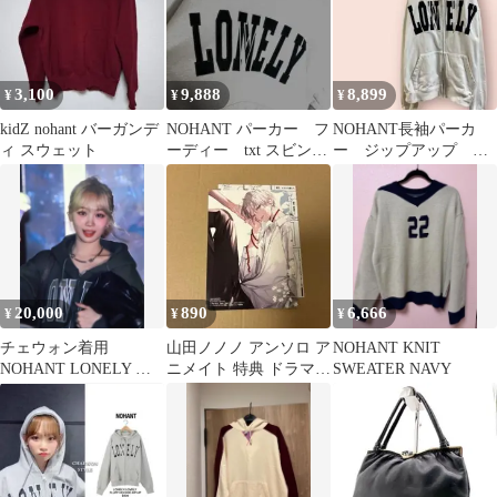
3,100
9,888
8,899
¥
¥
¥
kidZ nohant バーガンデ
NOHANT パーカー フ
NOHANT長袖パーカ
ィ スウェット
ーディー txt スビン着
ー ジップアップ ロ
用 トゥバ
ゴ刺繍 白 男女 ゆ
ったり/L
20,000
890
6,666
¥
¥
¥
チェウォン着用
山田ノノノ アンソロ ア
NOHANT KNIT
NOHANT LONELY ジ
ニメイト 特典 ドラマ
SWEATER NAVY
ップフーディー パーカ
CD特典
ー mサイズ