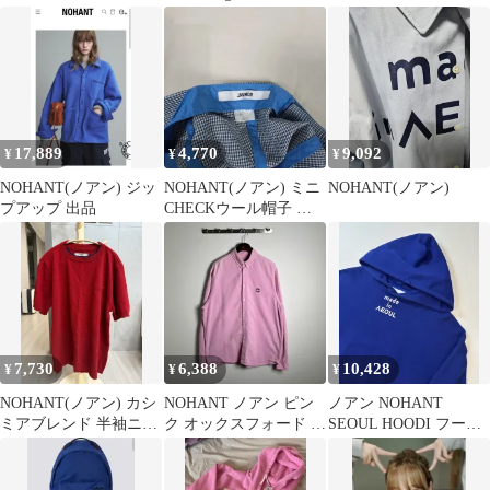
ト フードジップアップ
ェット / メンズ スウェ
ブラウン L 新品
ット/ 男 スウェット
17,889
4,770
9,092
¥
¥
¥
NOHANT(ノアン) ジッ
NOHANT(ノアン) ミニ
NOHANT(ノアン)
プアップ 出品
CHECKウール帽子 グ
レー
7,730
6,388
10,428
¥
¥
¥
NOHANT(ノアン) カシ
NOHANT ノアン ピン
ノアン NOHANT
ミアブレンド 半袖ニッ
ク オックスフォード シ
SEOUL HOODI フーデ
ト レッド
ャツ L
ィーTシャツ XL(105)