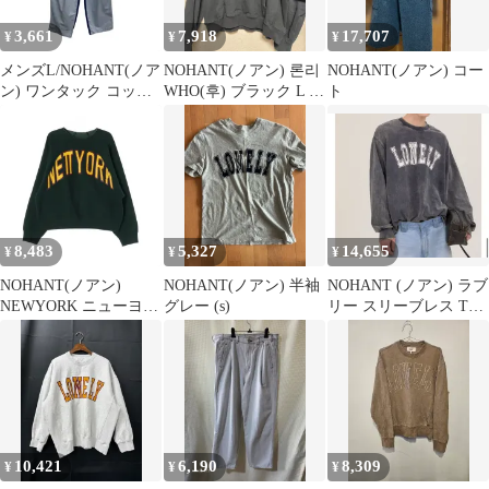
3,661
7,918
17,707
¥
¥
¥
メンズL/NOHANT(ノア
NOHANT(ノアン) 론리
NOHANT(ノアン) コー
ン) ワンタック コット
WHO(후) ブラック L サ
ト
ン ワイド パンツ
イズ 出品 (起毛X)
8,483
5,327
14,655
¥
¥
¥
NOHANT(ノアン)
NOHANT(ノアン) 半袖
NOHANT (ノアン) ラブ
NEWYORK ニューヨー
グレー (s)
リー スリーブレス Tシ
ク スウェットシャツ ス
ャツ チャコール
ウェット トレーナー グ
リーン
10,421
6,190
8,309
¥
¥
¥