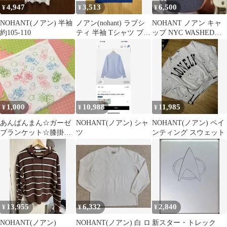
4,947
3,513
6,500
¥
¥
¥
NOHANT(ノアン) 半袖
ノアン(nohant) ラブシ
NOHANT ノアン キャ
約105-110
ティ 半袖 Tシャツ ブル
ップ NYC WASHED
ー
BALL CAP
1,000
10,988
11,985
¥
¥
¥
あんぱんまん☆ガーゼ
NOHANT(ノアン) シャ
NOHANT(ノアン) ペイ
ブランケット☆膝掛け
ツ
ンティング スウェット
☆
13,955
6,332
2,840
¥
¥
¥
NOHANT(ノアン)
NOHANT(ノアン) 白 ロ
新スター・トレック