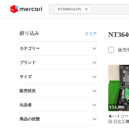
ンツにスキップ
NT3640DA(XP)
絞り込み
NT36
クリア
カテゴリー
販売
ブランド
サイズ
販売状況
出品者
54,000
¥
★ハイコーキ
商品の状態
旧:日立工機
フィニッシ