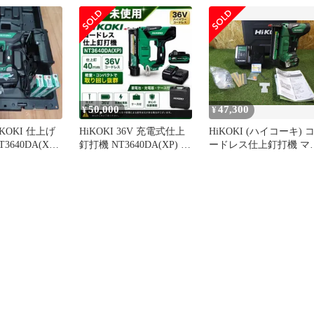
A(XP)【伏見
(電源ユニット別売)
NDN28515S
50,000
47,300
¥
¥
KOKI 仕上げ
HiKOKI 36V 充電式仕上
HiKOKI (ハイコーキ) 
3640DA(XP)
釘打機 NT3640DA(XP) 付
ードレス仕上釘打機 マ
属品完備
チボルトシリーズ
NT3640DA(XP) 幅広い建
築・内装工事などに！ 
古品