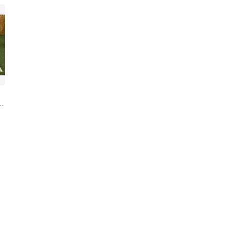
コ
ル
中