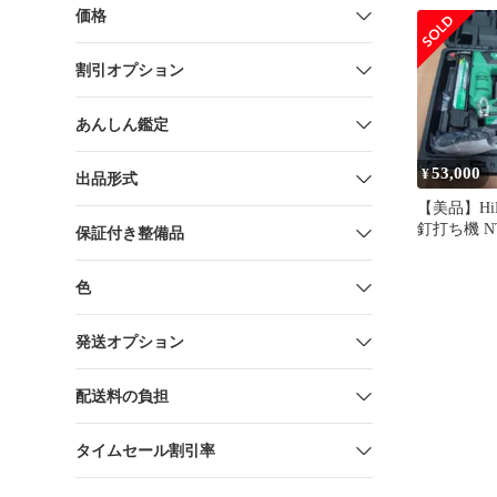
NT3640D
価格
店】
割引オプション
あんしん鑑定
53,000
¥
出品形式
【美品】Hi
釘打ち機 NT
保証付き整備品
+ おまけ
色
発送オプション
配送料の負担
タイムセール割引率