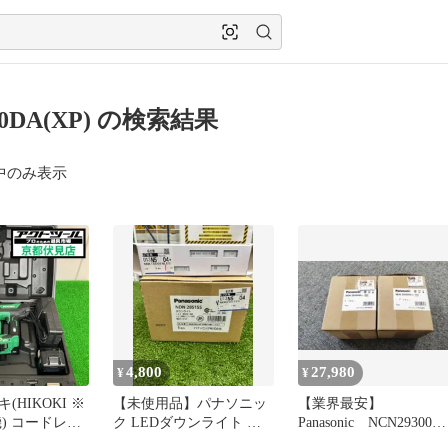
40DA(XP) の検索結果
中のみ表示
4,800
27,980
¥
¥
(HIKOKI ※
【未使用品】パナソニッ
【業界最安】
) コードレス
ク LEDダウンライト テ
Panasonic NCN29300W
ュネイラ
クニカル照明 器具本体
LED ホワイト 2点