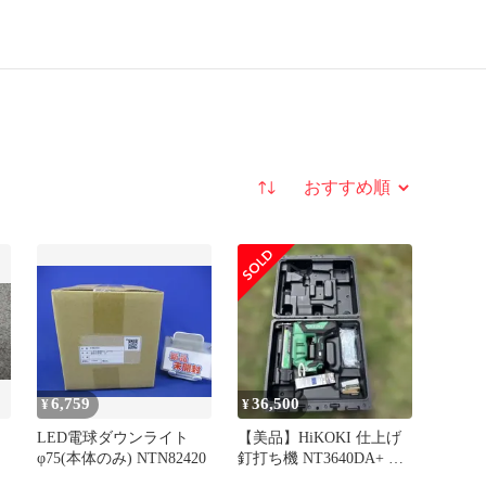
並び替え
6,759
36,500
¥
¥
LED電球ダウンライト
【美品】HiKOKI 仕上げ
φ75(本体のみ) NTN82420
釘打ち機 NT3640DA+ お
まけ