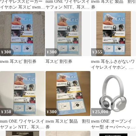
ワイヤレススピーカー
num ONE ワイヤレスイ
nwm 耳スピ 製品 割引
イヤホン 耳スピ nwm
ヤフォン NTT、耳スピ
券
sonority チラシ NTT
限定割引券
300
300
355
¥
¥
¥
nwm 耳スピ 割引券
耳スピ 割引券
nwm 耳をふさがないワ
イヤレスイヤホン、耳
スピ限定割引券
350
300
25,000
¥
¥
¥
num ONE ワイヤレスイ
nwm 耳スピ 製品 割引
nwm ONE オープンイ
ヤフォン NTT、耳スピ
券
ヤー型 オーバーヘッド
限定割引券
スピーカー ライトグレ