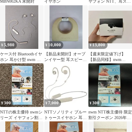
MBN002KA 未開封
イヤホン
ヤフォン NTT、耳スピ
限定割引券
5,980
10,000
13,800
¥
¥
¥
ケース付 Bluetoothイヤ
【新品未開封】オープ
【週末限定値下げ】
ホン 耳かけ型 nwm ヌ
ンイヤー型 耳スピーカ
【新品同様】nwm
ーム MBN001BA
ー nwm GO グレイシャ
DOTS イヤホン ブラッ
ーホワイト
ク
300
7,000
300
¥
¥
¥
NTTの株主優待 nwmシ
NTTソノリティ ブルー
nwm NTT株主優待 限定
リーズ イヤフォン割引
トゥースイヤホン 耳か
割引クーポン 2026年8
き券
け型 nwm ヌーム
月末まで
MBN001