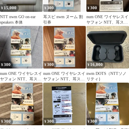
15,000
300
300
¥
¥
¥
NTT nwm GO on-ear
耳スピ nwm ヌーム 割
num ONE ワイヤレスイ
speakers 本体
引券
ヤフォン NTT、耳スピ
限定割引券 NTT株主
優待
300
300
16,000
¥
¥
¥
num ONE ワイヤレスイ
num ONE ワイヤレスイ
nwm DOTS（NTTソノ
ヤフォン NTT、耳スピ
ヤフォン NTT、耳スピ
リティ｝
限定割引券
限定割引券
300
300
300
¥
¥
¥