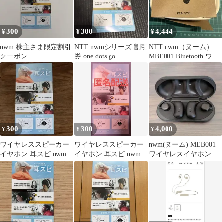
300
300
4,444
¥
¥
¥
nwm 株主さま限定割引
NTT nwmシリーズ 割引
NTT nwm（ヌーム）
クーポン
券 one dots go
MBE001 Bluetooth ワイ
ヤレスイヤホン
300
300
4,000
¥
¥
¥
ワイヤレススピーカー
ワイヤレススピーカー
nwm(ヌーム) MEB001
イヤホン 耳スピ nwm
イヤホン 耳スピ nwm
ワイヤレスイヤホン ブ
sonority チラ NTT
sonority チラ NTT
ラック