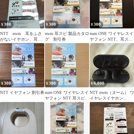
300
300
300
¥
¥
¥
NTT nwm 耳をふさ
nwm 耳スピ 製品カタロ
num ONE ワイヤレスイ
がないイヤホン、耳ス
グ 割引券
ヤフォン NTT、耳スピ
ピ 限定割引券
限定割引券
300
300
6,000
¥
¥
¥
NTT イヤフォン 割引券
num ONE ワイヤレスイ
NTT nwm（ヌーム） ワ
ヤフォン NTT 耳スピ限
イヤレスイヤホン
定割引券
MBE001