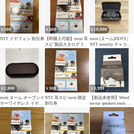
300
300
18,000
¥
¥
¥
NTT イヤフォン 割引券
【即購入可能】nwm 耳
nwm (ヌーム)DOTS |
スピ 製品カタログ 3種
NTT sonority チャコー
掲載 NTT株主優待
ルブラック
1,800
300
3,999
¥
¥
¥
nwm ヌーム オープンイ
NTT 耳スピ nwm 限定
【新品未使用】Wired
ヤーワイヤレス イヤホ
割引券
on-ear speakers nwm イ
ン MBE001ケース 充電
ヤホン
器