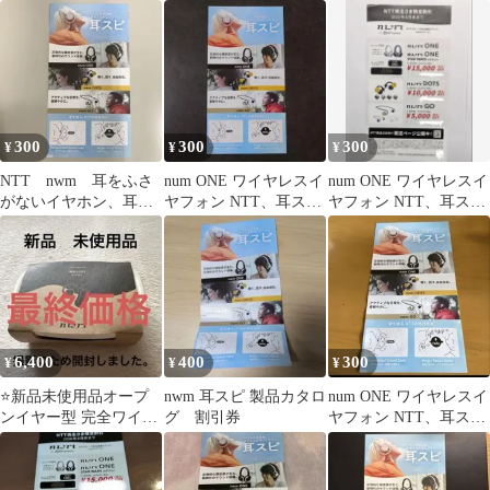
ス スピーカー チラ
NTT 割引券
300
300
300
¥
¥
¥
NTT nwm 耳をふさ
num ONE ワイヤレスイ
num ONE ワイヤレスイ
がないイヤホン、耳ス
ヤフォン NTT、耳スピ
ヤフォン NTT、耳スピ
ピ 限定割引券
限定割引券
限定割引券
6,400
400
300
¥
¥
¥
⭐️新品未使用品オープ
nwm 耳スピ 製品カタロ
num ONE ワイヤレスイ
ンイヤー型 完全ワイヤ
グ 割引券
ヤフォン NTT、耳スピ
レス 耳スピーカーnwm
限定割引券
MBE001