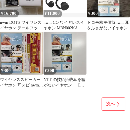
16,700
11,000
300
¥
¥
¥
nwm DOTS ワイヤレス
nwm GO ワイヤレスイ
ドコモ株主優待nwm 耳
イヤホン テールフック
ヤホン MBN002KA
をふさがないイヤホン
セット ストーンホ
ワイト
300
300
¥
¥
ワイヤレススピーカー
NTT の技術搭載耳を塞
イヤホン 耳スピ nwm
がないイヤホン 【耳
sonority チラ NTT
スピ】
次へ