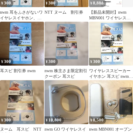
300
300
8,888
¥
¥
¥
nwm 耳をふさがないワ
NTT ヌーム 割引券
【新品未開封】nwm
イヤレスイヤホン、耳
MBN001 ワイヤレスイ
スピ限定割引券
ヤホン ホワイトベー
ジュ
300
300
300
¥
¥
¥
耳スピ 割引券 nwm
nwm 株主さま限定割引
ワイヤレススピーカー
クーポン 耳スピ
イヤホン 耳スピ nwm
sonority チラ NTT
300
10,800
8,500
¥
¥
¥
ヌーム 耳スピ NTT
nwm GO ワイヤレスイ
nwm MBN001 オープン