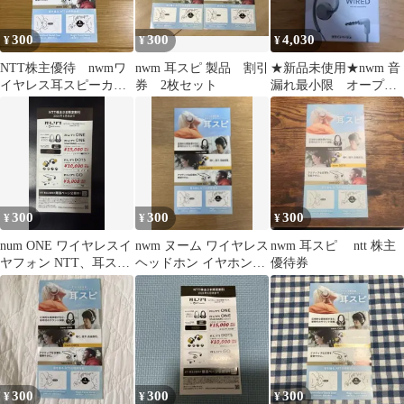
300
300
4,030
¥
¥
¥
NTT株主優待 nwmワ
nwm 耳スピ 製品 割引
★新品未使用★nwm 音
イヤレス耳スピーカ
券 2枚セット
漏れ最小限 オープン
ー 特別割引 最新
イヤーイヤホン有線型
WIRED
300
300
300
¥
¥
¥
num ONE ワイヤレスイ
nwm ヌーム ワイヤレス
nwm 耳スピ ntt 株主
ヤフォン NTT、耳スピ
ヘッドホン イヤホン
優待券
限定割引券
NTT
300
300
300
¥
¥
¥