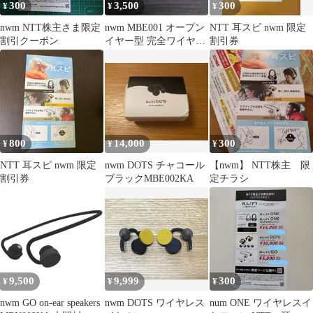
300
3,500
300
¥
¥
¥
nwm NTT株主さま限定
nwm MBE001 オープン
NTT 耳スピ nwm 限定
割引クーポン
イヤー型 完全ワイヤレ
割引券
ス 耳スピーカー 美
品
800
14,000
300
¥
¥
¥
NTT 耳スピ nwm 限定
nwm DOTS チャコール
【nwm】 NTT株主 限
割引券
ブラックMBE002KA
定チラシ
9,500
9,999
300
¥
¥
¥
nwm GO on-ear speakers
nwm DOTS ワイヤレス
num ONE ワイヤレスイ