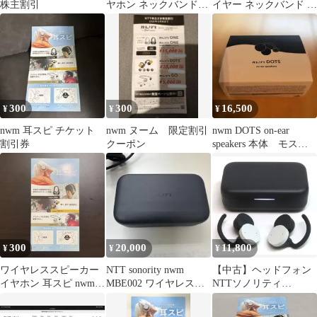
株主割引
ヤホン ネックバンド型
イヤー ネックバンド ワ
ホワイト
イヤレスイヤホン
300
300
16,500
¥
¥
¥
nwm 耳スピ チケット
nwm ヌーム 限定割引
nwm DOTS on-ear
割引券
クーポン
speakers 本体 モスグ
リーン
300
20,000
11,800
¥
¥
¥
ワイヤレススピーカー
NTT sonority nwm
【中古】ヘッドフォン
イヤホン 耳スピ nwm
MBE002 ワイヤレスイ
NTTソノリティ
sonority チラシクーポン
ヤホン 本体
Bluetooth 完全ワイヤレ
スイヤホン nwm Dots