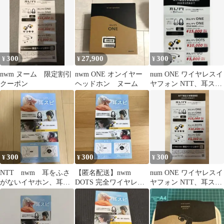
イ
300
27,900
300
¥
¥
¥
nwm ヌーム 限定割引
nwm ONE オンイヤー
num ONE ワイヤレスイ
クーポン
ヘッドホン ヌーム
ヤフォン NTT、耳スピ
限定割引券 イヤホン
300
300
300
¥
¥
¥
NTT nwm 耳をふさ
【匿名配送】nwm
num ONE ワイヤレスイ
がないイヤホン、耳ス
DOTS 完全ワイヤレス
ヤフォン NTT、耳スピ
ピ 限定割引券
イヤホン 特別割引
限定割引券
株主優待