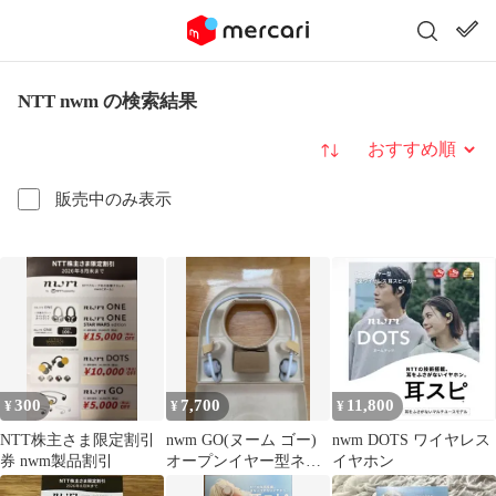
NTT nwm の検索結果
並び替え
販売中のみ表示
300
7,700
11,800
¥
¥
¥
NTT株主さま限定割引
nwm GO(ヌーム ゴー)
nwm DOTS ワイヤレス
券 nwm製品割引
オープンイヤー型ネッ
イヤホン
クバンドワイヤレスイ