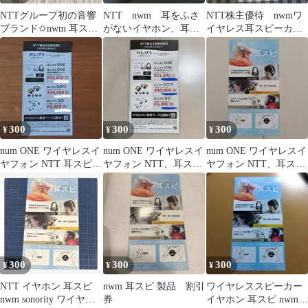
NTTグループ初の音響
NTT nwm 耳をふさ
NTT株主優待 nwmワ
ブランド✩nwm 耳スピ
がないイヤホン、耳ス
イヤレス耳スピーカ
の限定割引 急ぎにも対
ピ 限定割引券
ー 特別割引 最新
応します
300
300
300
¥
¥
¥
num ONE ワイヤレスイ
num ONE ワイヤレスイ
num ONE ワイヤレスイ
ヤフォン NTT 耳スピ限
ヤフォン NTT、耳スピ
ヤフォン NTT、耳スピ
定割引券
限定割引券
限定割引券
300
300
300
¥
¥
¥
NTT イヤホン 耳スピ
nwm 耳スピ 製品 割引
ワイヤレススピーカー
nwm sonority ワイヤレ
券
イヤホン 耳スピ nwm