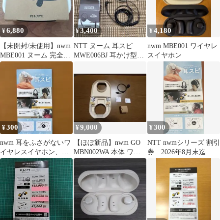
6,880
3,400
4,180
¥
¥
¥
【未開封/未使用】nwm
NTT ヌーム 耳スピ
nwm MBE001 ワイヤレ
MBE001 ヌーム 完全ワ
MWE006BJ 耳かけ型
スイヤホン
イヤレスイヤホン
nwm Dark Brown
300
9,000
300
¥
¥
¥
nwm 耳をふさがないワ
【ほぼ新品】nwm GO
NTT nwmシリーズ 割引
イヤレスイヤホン、耳
MBN002WA 本体 ワイ
券 2026年8月末迄
スピ限定割引券
ヤレスイヤホン