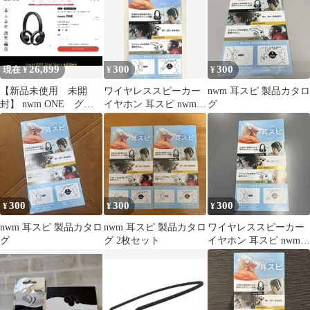
(ストーンホワイト)
[MBE002WA]
26,899
300
300
現在 ¥
¥
¥
【新品未使用 未開
ワイヤレススピーカー
nwm 耳スピ 製品カタロ
封】 nwm ONE グレ
イヤホン 耳スピ nwm
グ
ー
sonority NTT
300
300
300
¥
¥
¥
nwm 耳スピ 製品カタロ
nwm 耳スピ 製品カタロ
ワイヤレススピーカー
グ
グ 2枚セット
イヤホン 耳スピ nwm
sonority NTT