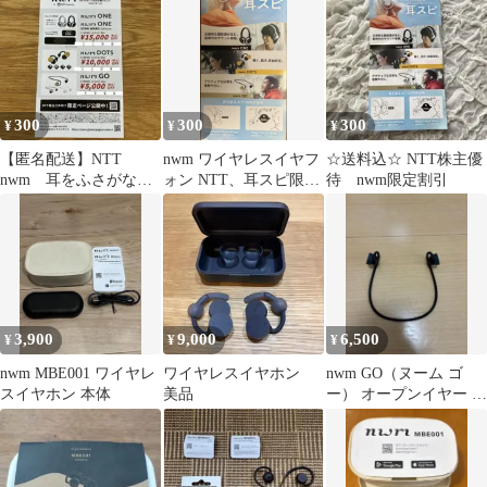
ヤホン
300
300
300
¥
¥
¥
【匿名配送】NTT
nwm ワイヤレスイヤフ
☆送料込☆ NTT株主優
nwm 耳をふさがない
ォン NTT、耳スピ限定
待 nwm限定割引
イヤホン、耳スピ 限
割引券
定割引券
3,900
9,000
6,500
¥
¥
¥
nwm MBE001 ワイヤレ
ワイヤレスイヤホン
nwm GO（ヌーム ゴ
スイヤホン 本体
美品
ー） オープンイヤー ワ
イヤレスイヤホン オー
プンイヤー