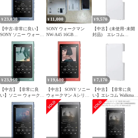
23,030
11,000
9,570
¥
¥
¥
【中古-非常に良い】
SONY ウォークマン
【中古】(未使用･未開
SONY ソニー ウォーク
NW-A45 16GB
封品) エレコム
マン Aシリーズ 16GB
WALKMAN NW-A45HN
Walkman A ハード ポリ
NW-A45 Bluetooth
カーボネート素材 傷に
microSD ハイレゾ対応
強く丈夫 クリア AVS-
最大39時間連続再生 ム
A17PVCR 6k88evb
ーンリットブルー NW-
A45 L
23,960
19,600
7,170
¥
¥
¥
【中古】【非常に良
【中古】 SONY ソニー
【中古】【非常に良
い】ソニー ウォークマ
ウォークマン Aシリー
い】エレコム Walkman
ン Aシリーズ 16GB
ズ 16GB NW-A45
A ハード ポリカーボネ
NW-A45 :
Bluetooth microSD ハイ
ート素材 傷に強く丈夫
Bluetooth/microSD/ハイ
レゾ対応 最大39時間連
クリア AVS-A17PVCR
レゾ対応 最大39時間連
続再生 トワイライトレ
n5ksbvb
続再生 2017年モデル ホ
ッド NW-A45 R
ライズングリーン NW-
A45 G