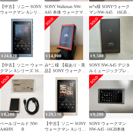
【中古】ソニー SONY
SONY Walkman NW-
m*x様 SONYウォーク
ウォークマン Aシリー
A45 本体 ウォークマン
マンNW-A45 16GB
ズ 16GB NW-A45 :
おまけ付
動作良好 美品
Bluetooth/microSD/ハイ
レゾ対応 最大39時間連
続再生 2017年モデル グ
レイッシュブラック
NW n5ksbvb
24,820
14,000
9,500
¥
¥
¥
【中古】ソニー ウォー
み*こ様 【箱あり・美
SONY NW-A45 デジタ
クマン Aシリーズ 16GB
品】SONY ウォークマ
ルミュージックプレー
NW-A45 :
ン NW-A45
ヤー
Bluetooth/microSD/ハイ
レゾ対応 最大39時間連
続再生 2017年モデル ム
ーンリットブルー NW-
A45 L
8,280
29,590
9,200
¥
¥
¥
ペールゴールド NW-
【中古】ソニー SONY
SONY ウォークマン
A46HN B
ウォークマン Aシリー
NW-A45 -16GB本体