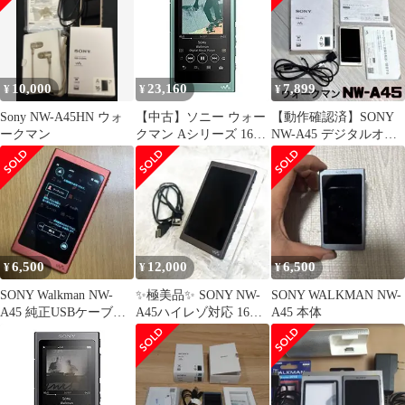
10,000
23,160
7,899
¥
¥
¥
Sony NW-A45HN ウォ
【中古】ソニー ウォー
【動作確認済】SONY
ークマン
クマン Aシリーズ 16GB
NW-A45 デジタルオー
NW-A45 :
ディオプレイヤー ウ
Bluetooth/microSD/ハイ
ォークマン
レゾ対応 最大39時間連
続再生 2017年モデル ホ
ライズングリーン NW-
A45 G
6,500
12,000
6,500
¥
¥
¥
SONY Walkman NW-
✨極美品✨ SONY NW-
SONY WALKMAN NW-
A45 純正USBケーブル
A45ハイレゾ対応 16G
A45 本体
付き Aシリーズ
ムーンリッドブルー