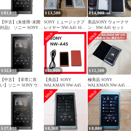
81,000
13,500
14,900
¥
¥
¥
【中古】(未使用･未開
SONY ミュージックプ
美品SONY ウォークマ
封品) ソニー SONY ウ
レイヤー NW-A45 16GB
ン NW-A45 セット
ォークマン Aシリーズ
本体
16GB NW-A45 :
Bluetooth/microSD/ハイ
レゾ対応 最大39時間連
続再生 2017年モデル グ
レイッシュブラック
NW wyeba8q
32,000
11,000
12,500
¥
¥
¥
【中古】【非常に良
【美品】SONY
極美品 SONY
い】ソニー SONY ウォ
WALKMAN NW-A45 ハ
WALKMAN NW-A45 ハ
ークマン Aシリーズ
イレゾ ソニー ウォーク
イレゾ
16GB NW-A45 :
マン
Bluetooth/microSD/ハイ
レゾ対応 最大39時間連
続再生 2017年モデル グ
レイッシュブラック
NW n5ksbvb
27,080
8,380
8,800
¥
¥
¥