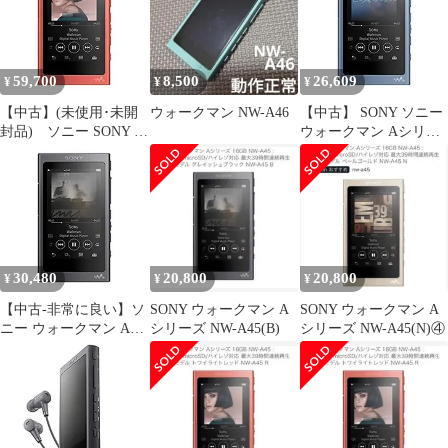
続再生 2017年モデル ト
ワイライトレッド NW-
A n5ksbvb
59,700
8,500
26,609
¥
¥
¥
【中古】(未使用･未開
ウォークマン NW-A46
【中古】 SONY ソニー
封品) ソニー SONY ウ
ウォークマン Aシリー
ォークマン Aシリーズ
ズ 16GB NW-A45
16GB NW-A45 :
Bluetooth microSD ハイ
Bluetooth/microSD/ハイ
レゾ対応 最大39時間連
レゾ対応 最大39時間連
続再生 ムーンリットブ
続再生 2017年モデル ト
ルー NW-A45 L
ワイライトレッド NW-
A wyeba8q
30,480
20,800
20,800
¥
¥
¥
【中古-非常に良い】ソ
SONY ウォークマン A
SONY ウォークマン A
ニー ウォークマン Aシ
シリーズ NW-A45(B)
シリーズ NW-A45(N)④
リーズ 16GB NW-A45 :
Bluetooth/microSD/ハイ
レゾ対応 最大39時間連
続再生 2017年モデル グ
レイッシュブラック
NW-A45