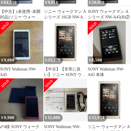
64,350
9,016
20,000
¥
¥
¥
【中古】(未使用･未開
ソニー ウォークマン A
SONY ウォークマン A
封品)ソニー ウォーク
シリーズ 16GB NW-A45
シリーズ NW-A45(B)②
マン Aシリーズ 16GB
: Bluetooth/microSD/ハ
NW-A45 :
イレゾ対応 最大39
Bluetooth/microSD/ハイ
レゾ対応 最大39時間連
続再生 2017年モデル ム
ーンリットブルー NW-
A45 L
9,000
33,270
8,500
¥
¥
¥
SONY Walkman NW-
【中古】【非常に良
SONY Walkman NW-
A45
い】ソニー SONY ウォ
A45 本体
ークマン Aシリーズ
16GB NW-A45 :
Bluetooth/microSD/ハイ
レゾ対応 最大39時間連
続再生 2017年モデル ペ
ールゴールド NW-A45
N n5ksbvb
9,900
11,000
22,954
¥
¥
¥
a*4様 SONY ウォーク
SONY Walkman NW-
ソニー ウォークマン A