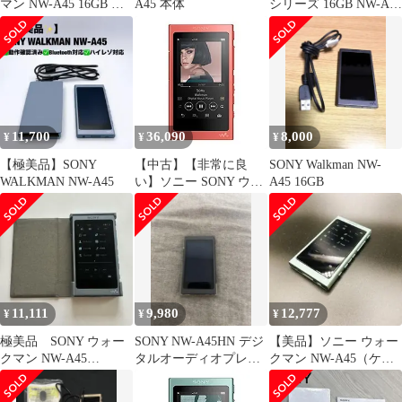
マン NW-A45 16GB 純
A45 本体
シリーズ 16GB NW-A45
正ケース・TypeC
: Bluetooth/microSD/ハ
イレゾ対応 最大39時間
連続再生 2017年モデル
ペールゴールド NW-
A45 N(中古品)
11,700
36,090
8,000
¥
¥
¥
【極美品】SONY
【中古】【非常に良
SONY Walkman NW-
WALKMAN NW-A45
い】ソニー SONY ウォ
A45 16GB
ークマン Aシリーズ
16GB NW-A45 :
Bluetooth/microSD/ハイ
レゾ対応 最大39時間連
続再生 2017年モデル ト
ワイライトレッド NW-
A n5ksbvb
11,111
9,980
12,777
¥
¥
¥
極美品 SONY ウォー
SONY NW-A45HN デジ
【美品】ソニー ウォー
クマン NW-A45
タルオーディオプレー
クマン NW-A45（ケー
16GB【カバー、ケーブ
ヤー
ス・ケーブル付）
ル付き】