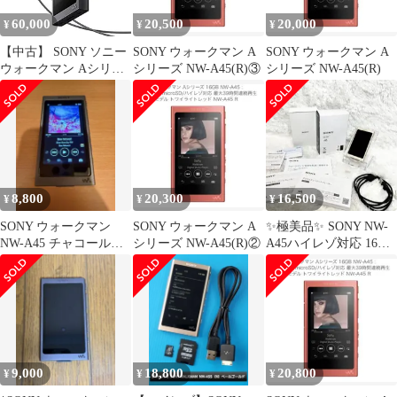
60,000
20,500
20,000
¥
¥
¥
【中古】 SONY ソニー
SONY ウォークマン A
SONY ウォークマン A
ウォークマン Aシリー
シリーズ NW-A45(R)③
シリーズ NW-A45(R)
ズ 16GB NW-A45HN
Bluetooth microSD ハイ
レゾ対応 最大39時間連
続再生 2017年 （イヤホ
ンなし）
8,800
20,300
16,500
¥
¥
¥
SONY ウォークマン
SONY ウォークマン A
✨極美品✨ SONY NW-
NW-A45 チャコールブ
シリーズ NW-A45(R)②
A45ハイレゾ対応 16G
ラック
ペールゴールド
9,000
18,800
20,800
¥
¥
¥