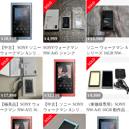
ズ 16GB NW-A45 :
Bluetooth/microSD/ハイ
レゾ対応 最大39時間連
続再生 2017年モデル ペ
ールゴールド NW-A45
N n5ksbvb
20,960
4,999
13,500
¥
¥
¥
【中古】 SONY ソニー
SONYウォークマン
ソニー ウォークマン A
ウォークマン Aシリー
NW-A45 ジャンク
シリーズ 16GB NW-
ズ 16GB NW-A45
A55【ケーブル、ケー
Bluetooth microSD ハイ
ス付き】
レゾ対応 最大39時間連
続再生 ムーンリットブ
ルー NW-A45 L
17,800
32,100
8,800
¥
¥
¥
【極美品】SONY ウォ
【中古】ソニー SONY
（東徹様専用）SONY
ークマン NW-A55 16GB
ウォークマン Aシリー
NW-A45 16GB 動作品
付属品付き ゴールド
ズ 16GB NW-A45 :
ケース付
Bluetooth/microSD/ハイ
レゾ対応 最大39時間連