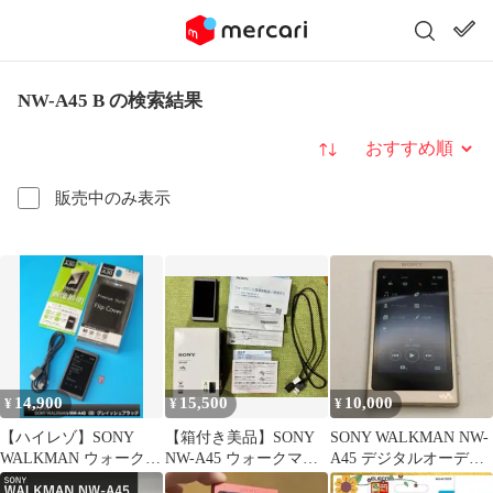
NW-A45 B の検索結果
並び替え
販売中のみ表示
14,900
15,500
10,000
¥
¥
¥
【ハイレゾ】SONY
【箱付き美品】SONY
SONY WALKMAN NW-
WALKMAN ウォークマ
NW-A45 ウォークマン
A45 デジタルオーディ
ン NW-A45（B）グレイ
Aシリーズ 16GB
オプレーヤー本体