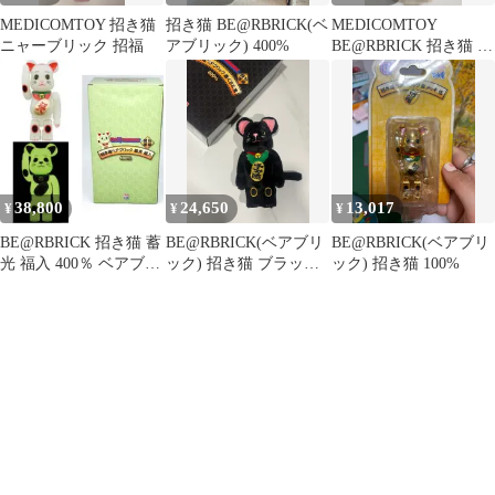
MEDICOMTOY 招き猫
招き猫 BE@RBRICK(ベ
MEDICOMTOY
ニャーブリック 招福
アブリック) 400%
BE@RBRICK 招き猫 白
メッキ 開運 100%
38,800
24,650
13,017
¥
¥
¥
BE@RBRICK 招き猫 蓄
BE@RBRICK(ベアブリ
BE@RBRICK(ベアブリ
光 福入 400％ ベアブリ
ック) 招き猫 ブラック
ック) 招き猫 100%
ック
400% フィギュア