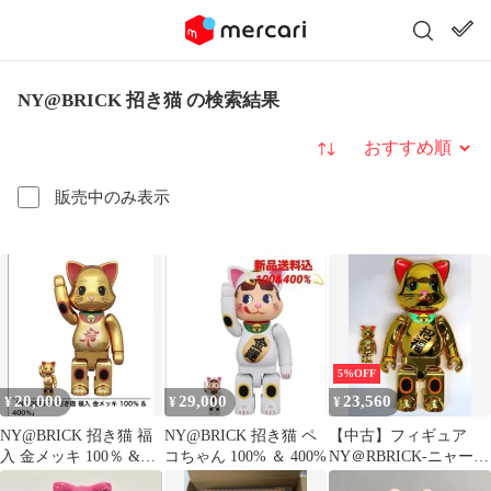
NY@BRICK 招き猫 の検索結果
並び替え
販売中のみ表示
5%OFF
20,000
29,000
23,560
¥
¥
¥
NY@BRICK 招き猫 福
NY@BRICK 招き猫 ペ
【中古】フィギュア
入 金メッキ 100％ &
コちゃん 100% ＆ 400%
NY＠RBRICK-ニャーブ
400％ ベアブリック
リック- 招き猫 招福 金