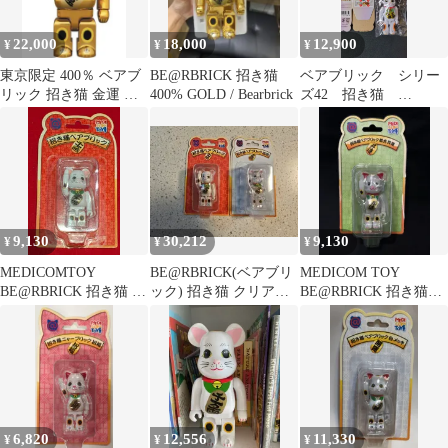
22,000
18,000
12,900
¥
¥
¥
東京限定 400％ ベアブ
BE@RBRICK 招き猫
ベアブリック シリー
リック 招き猫 金運 金
400% GOLD / Bearbrick
ズ42 招き猫
メッキ 参 BER@BRICK
BE@RBRICK
9,130
30,212
9,130
¥
¥
¥
MEDICOMTOY
BE@RBRICK(ベアブリ
MEDICOM TOY
BE@RBRICK 招き猫 千
ック) 招き猫 クリア含
BE@RBRICK 招き猫ベ
万両/BE@RBRICK
む 2種 未開封 新品
アブリック 蓄光 昇運
100%
100% 100%
6,820
12,556
11,330
¥
¥
¥