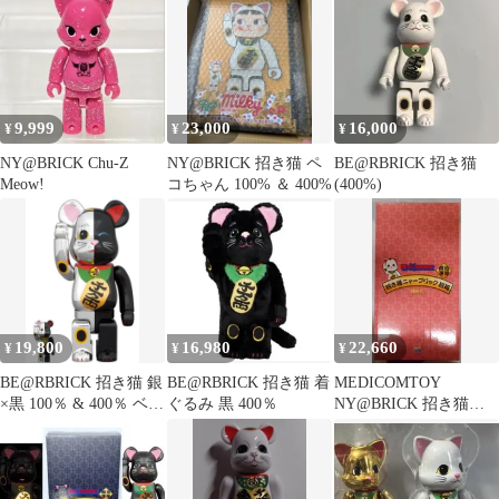
メッキ 100%＆400% メ
ディコム・トイ東京ス
カイツリータウン・ソ
ラマチ店限定
9,999
23,000
16,000
¥
¥
¥
NY@BRICK Chu-Z
NY@BRICK 招き猫 ペ
BE@RBRICK 招き猫
Meow!
コちゃん 100% ＆ 400%
(400%)
19,800
16,980
22,660
¥
¥
¥
BE@RBRICK 招き猫 銀
BE@RBRICK 招き猫 着
MEDICOMTOY
×黒 100％ & 400％ ベア
ぐるみ 黒 400％
NY@BRICK 招き猫ニ
ブリック
ャーブリック 招福
400%