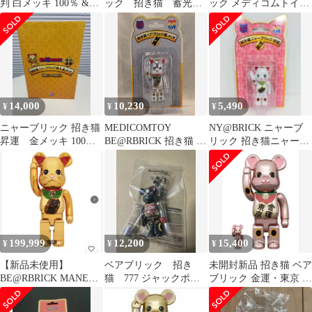
判 白メッキ 100％ &
ック 招き猫 蓄光
ック メディコムトイ
400％ ベアブリック
昇運 400％
縁起物 日本
BE@RBRICK
14,000
10,230
5,490
¥
¥
¥
ニャーブリック 招き猫
MEDICOMTOY
NY@BRICK ニャーブ
昇運 金メッキ 100％
BE@RBRICK 招き猫 ベ
リック 招き猫ニャーブ
& 400％
アブリック 銀メッキ
リック 招福
開運
199,999
12,200
15,400
¥
¥
¥
【新品未使用】
ベアブリック 招き
未開封新品 招き猫 ベア
BE@RBRICK MANEKI
猫 777 ジャックポッ
ブリック 金運・東京 桃
NEKO 金 招き猫
ト フィギュア 未開
金メッキ 100％ &
封 dコン限定
400％