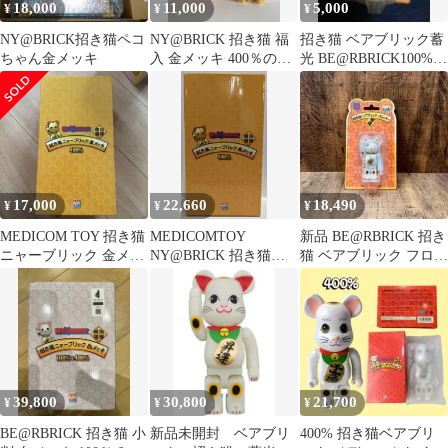
18,000
11,000
5,000
¥
¥
¥
NY@BRICK招き猫ペコ
NY@BRICK 招き猫 福
招き猫 ベアブリック蓄
ちゃん金メッキ
入 金メッキ 400％のみ
光 BE@RBRICK100%新
BE@RBRICK
品未開封
17,000
22,660
18,490
¥
¥
¥
MEDICOM TOY 招き猫
MEDICOMTOY
新品 BE@RBRICK 招き
ニャーブリック 金メッ
NY@BRICK 招き猫ニ
猫 ベアブリック フロッ
キ 400%
ャーブリック 金メッキ
キー 100%
400%
39,800
30,800
21,700
¥
¥
¥
BE@RBRICK 招き猫 小
新品未開封 ベアブリ
400% 招き猫ベアブリ