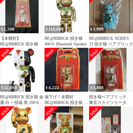
1,500
116,000
3,999
¥
¥
¥
【未開封】
BE@RBRICK 招き猫
BE@RBRICK SERIES
BE@RBRICK 招き猫
400％ Bluetooth Speaker
33 招き猫 ベアブリック
22,000
4,222
3,800
¥
¥
¥
BE@RBRICK 招き猫 金
値下げ！未開封
招き猫ベアブリック
運 白 × 招福 黒 100％ &
BE@RBRICK 招き猫 東
東京スカイツリータウ
400％
京スカイツリータウ
ン ソラマチ 限定
ン・ソラマチ限定