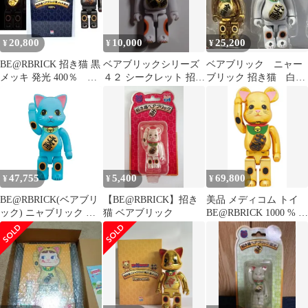
20,800
10,000
25,200
¥
¥
¥
BE@RBRICK 招き猫 黒
ベアブリックシリーズ
ベアブリック ニャー
メッキ 発光 400％ ベ
４２ シークレット 招き
ブリック 招き猫 白メ
アブリック
ねこ
ッキ 千万両 金メッ
キ 金運
47,755
5,400
69,800
¥
¥
¥
BE@RBRICK(ベアブリ
【BE@RBRICK】招き
美品 メディコム トイ
ック) ニャブリック 招
猫 ベアブリック
BE@RBRICK 1000 % 招
き猫 400% デニム 夜光
き猫
未開封